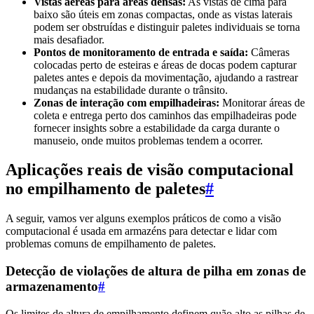
Vistas aéreas para áreas densas:
As vistas de cima para
baixo são úteis em zonas compactas, onde as vistas laterais
podem ser obstruídas e distinguir paletes individuais se torna
mais desafiador.
Pontos de monitoramento de entrada e saída:
Câmeras
colocadas perto de esteiras e áreas de docas podem capturar
paletes antes e depois da movimentação, ajudando a rastrear
mudanças na estabilidade durante o trânsito.
Zonas de interação com empilhadeiras:
Monitorar áreas de
coleta e entrega perto dos caminhos das empilhadeiras pode
fornecer insights sobre a estabilidade da carga durante o
manuseio, onde muitos problemas tendem a ocorrer.
Aplicações reais de visão computacional
no empilhamento de paletes
#
A seguir, vamos ver alguns exemplos práticos de como a visão
computacional é usada em armazéns para detectar e lidar com
problemas comuns de empilhamento de paletes.
Detecção de violações de altura de pilha em zonas de
armazenamento
#
Os limites de altura de empilhamento definem quão alto as pilhas de