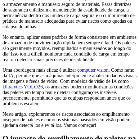
o armazenamento e manuseio seguro de materiais. Essas diretrizes
de segurança enfatizam a manutenção da estabilidade da carga, a
permanência dentro dos limites de carga segura e o cumprimento de
práticas de manuseio adequadas para evitar riscos como quedas ou
colapso de pilhas.
No entanto, aplicar esses padrões de forma consistente em ambientes
de armazém de movimentação rápida nem sempre é fácil. Os paletes
são geralmente movidos, reempilhados e manuseados ao longo do
dia. Isso torna difícil monitorar cada condição de carga em tempo
real ou detectar sinais precoces de instabilidade.
Uma abordagem mais eficaz é utilizar
computer vision
. Como ramo
da IA, permite que as máquinas interpretem e analisem dados visuais
de imagens e feeds de vídeo. Com modelos de visão de IA como
Ultralytics YOLO26
, os armazéns podem monitorizar as condições
das paletes em tempo real e detetar configurações instáveis
precocemente, permitindo que as equipas respondam antes que os
problemas escalem.
Neste artigo, exploraremos os riscos associados ao empilhamento
inseguro de paletes e como os sistemas baseados em visão podem
ajudar a detectá-los e evitá-los. Vamos começar!
O impacto do empilhamento de paletes na