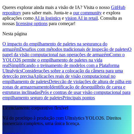
Queres explorar ainda mais a visão de IA? Visita o nosso
GitHub
repository
para saber mais. Junta-te a
our community
e explora
aplicações como
AI in logistics
e
vision AI in retail
. Consulta as
nossas
licensing options
para começar!
Nesta página
O impacto do empilhamento de paletes na segurança do
armazém
Desafios com métodos tradicionais de inspeção de paletes
O
papel da visão computacional nas operações de armazém
Como o
YOLO26 permite o empilhamento de paletes na vida
real
Simplificando o treinamento de modelos com a Plataforma
Ultralytics
Considerações sobre a colocação da câmera para uma
detecção precisa
Aplicações reais de visão computacional no
empilhamento de paletes
Detecção de violações de altura de pilha em
zonas de armazenamento
Identificação de desequilíbrio de carga e
estruturas inclinadas
Prós e contras de usar visão computacional para
empilhamento seguro de paletes
Principais pontos
Licenciamento corporativo flexível
Vá do protótipo à produção com Ultralytics YOLO26. Direitos
comerciais completos, uma única licença.
Começar