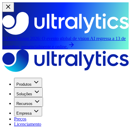
YOLO Vision 2026:
O evento global de vision AI regressa a 13 de
setembro, presencialmente e online.
Produtos
Soluções
Recursos
Empresa
Preços
Licenciamento