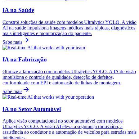
IA na Saúde
Constrói soluções de saúde com modelos Ultralytics YOLO. A visão
AI na saúde impulsiona imagens médicas mais rápidas, diagnósticos
mais inteligentes e monitorização do paciente.
Sabe mais
IA na Fabricação
Otimize a fabricação com modelos Ultralytics YOLO. A IA de visão
impulsiona o controle de qualidade, detecção de defeitos,
conformidade com EPI e automação de linhas de montagem.
Sabe mais
IA no Setor Automóvel
Aplica visão computacional no setor automóvel com modelos
Ultralytics YOLO. A visão AI eleva a segurança rodoviária, a
assistência ao condutor e a automação de veículos para estradas mais
inteligentes.