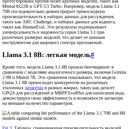
протестирована против более крупных моделей, таких как
Mistral 8x22B и GPT-3.5 Turbo. Например, модель Llama 3.1
70B последовательно демонстрирует превосходную
производительность в наборах данных для рассуждения,
таких как ARC Challenge, и наборах данных для кодинга,
таких как HumanEval. Эти результаты подчеркивают
универсальность и надежность серии Llama 3.1 при
различных размерах моделей, что делает ее ценным
инструментом для широкого спектра приложений.
Llama 3.1 8B: легкая модель
#
Кроме того, модель Llama 3.1 8B прошла бенчмаркинг в
сравнении с моделями аналогичного размера, включая Gemma
2 9B и Mistral 7B. Эти сравнения показывают, что модель
Llama 3.1 8B превосходит конкурентов на различных
эталонных
датасетах
в разных жанрах, таких как датасет
GPQA для рассуждений и MBPP EvalPlus для написания кода,
демонстрируя свою эффективность и возможности несмотря
на меньшее количество параметров.
Fig 3
. Таблица, сравнивающая производительность моделей