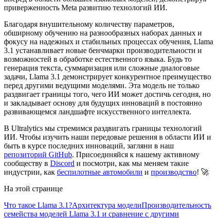
приверженность Meta развитию технологий ИИ.
Благодаря внушительному количеству параметров,
обширному обучению на разнообразных наборах данных и
фокусу на надежных и стабильных процессах обучения, Llama
3.1 устанавливает новые бенчмарки производительности и
возможностей в обработке естественного языка. Будь то
генерация текста, суммаризация или сложные диалоговые
задачи, Llama 3.1 демонстрирует конкурентное преимущество
перед другими ведущими моделями. Эта модель не только
раздвигает границы того, чего ИИ может достичь сегодня, но
и закладывает основу для будущих инноваций в постоянно
развивающемся ландшафте искусственного интеллекта.
В Ultralytics мы стремимся раздвигать границы технологий
ИИ. Чтобы изучить наши передовые решения в области ИИ и
быть в курсе последних инноваций, загляни в наш
репозиторий GitHub
. Присоединяйся к нашему активному
сообществу в
Discord
и посмотри, как мы меняем такие
индустрии, как
беспилотные автомобили
и
производство
! 🚀
На этой странице
Что такое Llama 3.1?
Архитектура модели
Производительность
семейства моделей Llama 3.1 и сравнение с другими