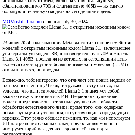
исходным кодом от Meta, включая универсальную 8B,
сбалансированную 70B и флагманскую 405B — их самую
большую и передовую модель на сегодняшний день.
MO
Mostafa Ibrahim
5 min read
July 30, 2024
23 июля 2024 года компания Meta выпустила новое семейство
моделей с открытым исходным кодом Llama 3.1, включающее
универсальную модель 8B, производительную 70B и модель
Llama 3.1 405B, последняя из которых на сегодняшний день
является самой крупной большой языковой моделью (LLM) с
открытым исходным кодом.
Возможно, тебе интересно, что отличает эти новые модели от
их предшественниц. Что ж, погружаясь в эту статью, ты
узнаешь, что выпуск моделей Llama 3.1 знаменует собой
важную веху в технологиях ИИ. Недавно выпущенные
модели предлагают значительные улучшения в области
обработки естественного языка; кроме того, они содержат
новые функции и улучшения, отсутствующие в предыдущих
версиях. Этот релиз обещает изменить то, как мы используем
ИИ для решения сложных задач, предоставляя мощный
инструментарий как для исследователей, так и для
разработчиков.