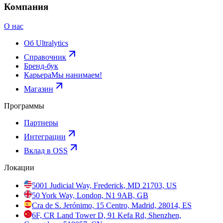
Компания
О нас
Об Ultralytics
Справочник
Бренд-бук
Карьера
Мы нанимаем!
Магазин
Программы
Партнеры
Интеграции
Вклад в OSS
Локации
5001 Judicial Way, Frederick, MD 21703, US
50 York Way, London, N1 9AB, GB
Cra de S. Jerónimo, 15 Centro, Madrid, 28014, ES
6F, CR Land Tower D, 91 Kefa Rd, Shenzhen,