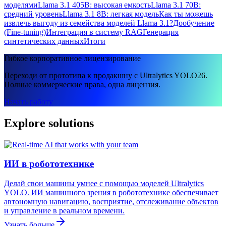
моделями
Llama 3.1 405B: высокая емкость
Llama 3.1 70B:
средний уровень
Llama 3.1 8B: легкая модель
Как ты можешь
извлечь выгоду из семейства моделей Llama 3.1?
Дообучение
(Fine-tuning)
Интеграция в систему RAG
Генерация
синтетических данных
Итоги
Гибкое корпоративное лицензирование
Переходи от прототипа к продакшну с Ultralytics YOLO26.
Полные коммерческие права, одна лицензия.
Начать работу
Explore solutions
ИИ в робототехнике
Делай свои машины умнее с помощью моделей Ultralytics
YOLO. ИИ машинного зрения в робототехнике обеспечивает
автономную навигацию, восприятие, отслеживание объектов
и управление в реальном времени.
Узнать больше