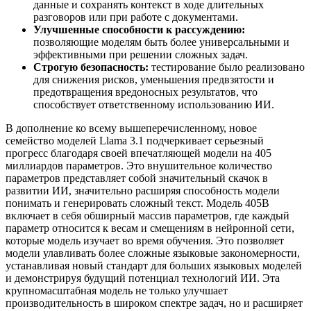
данные и сохранять контекст в ходе длительных
разговоров или при работе с документами.
Улучшенные способности к рассуждению:
позволяющие моделям быть более универсальными и
эффективными при решении сложных задач.
Строгую безопасность:
тестирование было реализовано
для снижения рисков, уменьшения предвзятости и
предотвращения вредоносных результатов, что
способствует ответственному использованию ИИ.
В дополнение ко всему вышеперечисленному, новое
семейство моделей Llama 3.1 подчеркивает серьезный
прогресс благодаря своей впечатляющей модели на 405
миллиардов параметров. Это внушительное количество
параметров представляет собой значительный скачок в
развитии ИИ, значительно расширяя способность модели
понимать и генерировать сложный текст. Модель 405B
включает в себя обширный массив параметров, где каждый
параметр относится к весам и смещениям в нейронной сети,
которые модель изучает во время обучения. Это позволяет
модели улавливать более сложные языковые закономерности,
устанавливая новый стандарт для больших языковых моделей
и демонстрируя будущий потенциал технологий ИИ. Эта
крупномасштабная модель не только улучшает
производительность в широком спектре задач, но и расширяет