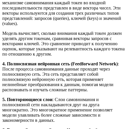
механизме самовнимания каждый токен во входной
последовательности представлен в виде вектора чисел. Эти
векторы используются для создания трех различных типов
представлений: запросов (queries), ключей (keys) и значений
(values).
Модель вычисляет, сколько внимания каждый токен должен
уделять другим токенам, сравнивая векторы запросов с
векторами ключей. Это сравнение приводит к получению
оценок, которые указывают на релевантность каждого токена
по отношению к другим.
4. Полносвязная нейронная сеть (Feedforward Network)
:
После процесса самовнимания данные проходят через
полносвязную сеть. Эта сеть представляет собой
полносвязную нейронную сеть, которая применяет
нелинейные преобразования к данным, помогая модели
распознавать и изучать сложные паттерны.
5. Повторяющиеся слои
: Слои самовнимания и
полносвязной сети накладываются друг на друга
многократно. Это многократное применение позволяет
модели улавливать более сложные зависимости и
закономерности в данных.