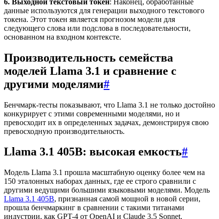
6. Выходной текстовый токен
: Наконец, обработанные
данные используются для генерации выходного текстового
токена. Этот токен является прогнозом модели для
следующего слова или подслова в последовательности,
основанном на входном контексте.
Производительность семейства
моделей Llama 3.1 и сравнение с
другими моделями
#
Бенчмарк-тесты показывают, что Llama 3.1 не только достойно
конкурирует с этими современными моделями, но и
превосходит их в определенных задачах, демонстрируя свою
превосходную производительность.
Llama 3.1 405B: высокая емкость
#
Модель Llama 3.1 прошла масштабную оценку более чем на
150 эталонных наборах данных, где ее строго сравнили с
другими ведущими большими языковыми моделями. Модель
Llama 3.1 405B
, признанная самой мощной в новой серии,
прошла бенчмаркинг в сравнении с такими титанами
индустрии, как GPT-4 от OpenAI и Claude 3.5 Sonnet.