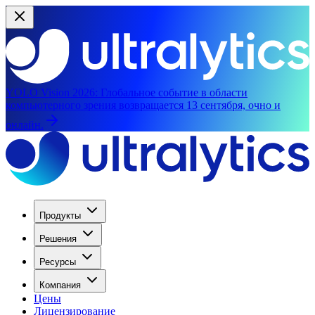
YOLO Vision 2026:
Глобальное событие в области
компьютерного зрения возвращается 13 сентября, очно и
онлайн.
Продукты
Решения
Ресурсы
Компания
Цены
Лицензирование