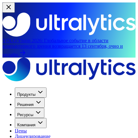
YOLO Vision 2026:
Глобальное событие в области
компьютерного зрения возвращается 13 сентября, очно и
онлайн.
Продукты
Решения
Ресурсы
Компания
Цены
Лицензирование