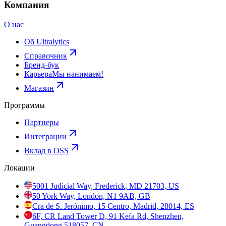
Компания
О нас
Об Ultralytics
Справочник
Бренд-бук
Карьера
Мы нанимаем!
Магазин
Программы
Партнеры
Интеграции
Вклад в OSS
Локации
5001 Judicial Way, Frederick, MD 21703, US
50 York Way, London, N1 9AB, GB
Cra de S. Jerónimo, 15 Centro, Madrid, 28014, ES
6F, CR Land Tower D, 91 Kefa Rd, Shenzhen,
Guangdong 518057, CN