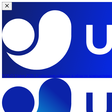
YOLO Vision 2026:
Глобальное событие в области компьютерног