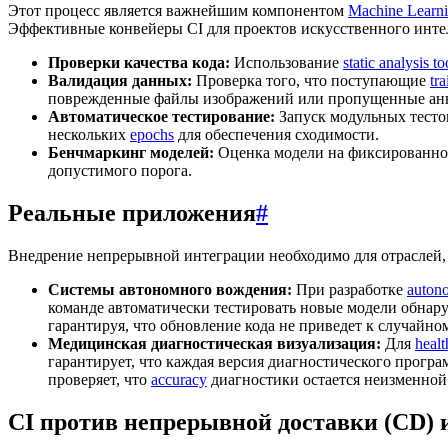
Этот процесс является важнейшим компонентом
Machine Learn
Эффективные конвейеры CI для проектов искусственного инте
Проверки качества кода:
Использование
static analysis to
Валидация данных:
Проверка того, что поступающие
tra
поврежденные файлы изображений или пропущенные ан
Автоматическое тестирование:
Запуск модульных тесто
нескольких
epochs
для обеспечения сходимости.
Бенчмаркинг моделей:
Оценка модели на фиксированн
допустимого порога.
Реальные приложения
#
Внедрение непрерывной интеграции необходимо для отраслей, 
Системы автономного вождения:
При разработке
auton
команде автоматически тестировать новые модели обнар
гарантируя, что обновление кода не приведет к случайн
Медицинская диагностическая визуализация:
Для
healt
гарантирует, что каждая версия диагностического прогр
проверяет, что
accuracy
диагностики остается неизменной
CI против непрерывной доставки (CD)