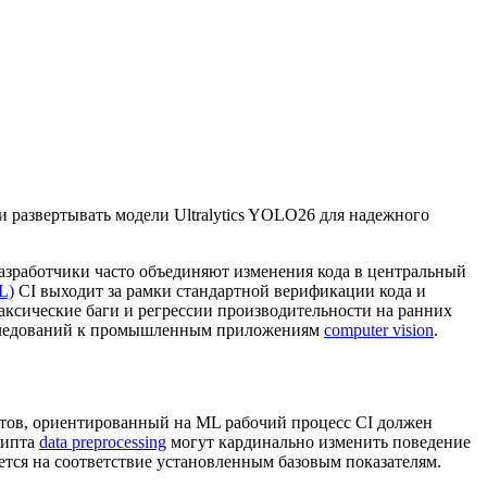
 развертывать модели Ultralytics YOLO26 для надежного
разработчики часто объединяют изменения кода в центральный
L)
CI выходит за рамки стандартной верификации кода и
ксические баги и регрессии производительности на ранних
исследований к промышленным приложениям
computer vision
.
стов, ориентированный на ML рабочий процесс CI должен
рипта
data preprocessing
могут кардинально изменить поведение
ется на соответствие установленным базовым показателям.