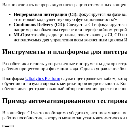
Важно отличать непрерывную интеграцию от смежных концепц
Непрерывная интеграция (CI):
фокусируется на фазе
ин
этот новый код существующую функциональность?»
Continuous Delivery (CD):
Следует за CI и фокусируется 
например на облачном сервере или периферийном устрой
MLOps:
это общая дисциплина, охватывающая CI, CD и н
используемых для управления всем жизненным циклом 
Инструменты и платформы для интегр
Разработчики используют различные инструменты для оркестр
рабочих процессов при фиксации кода. Однако управление бо
Платформа
Ultralytics Platform
служит центральным хабом, котор
обучению и визуализировать метрики производительности. Ког
обеспечивая централизованный обзор состояния проекта и спос
Пример автоматизированного тестиров
В конвейере CI часто необходимо убедиться, что твоя модель 
работоспособности», которую можно запускать автоматически 