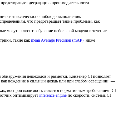
ая предотвращает деградацию производительности.
ения синтаксических ошибок до выполнения.
пределениям, что предотвращает такие проблемы, как
рые могут включать обучение небольшой модели в течение
трики, такие как
mean Average Precision (mAP)
, ниже
обнаружения пешеходов и разметки. Конвейер CI позволяет
х как вождение в сильный дождь или при слабом освещении, —
ках, воспроизводимость является нормативным требованием. CI
аботчик оптимизирует
inference engine
по скорости, система CI