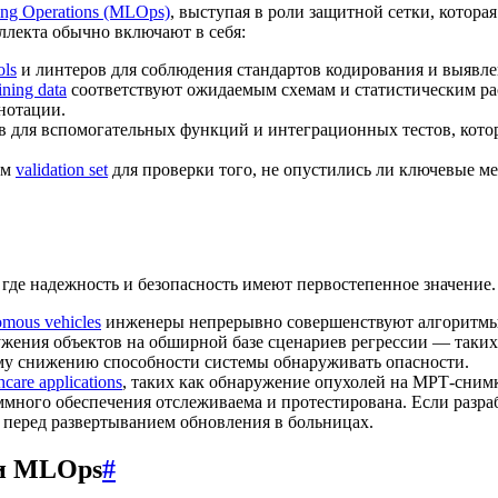
ing Operations (MLOps)
, выступая в роли защитной сетки, котор
ллекта обычно включают в себя:
ols
и линтеров для соблюдения стандартов кодирования и выявл
ining data
соответствуют ожидаемым схемам и статистическим рас
нотации.
в для вспомогательных функций и интеграционных тестов, кото
ом
validation set
для проверки того, не опустились ли ключевые ме
где надежность и безопасность имеют первостепенное значение.
omous vehicles
инженеры непрерывно совершенствуют алгоритмы 
ужения объектов на обширной базе сценариев регрессии — таки
ому снижению способности системы обнаруживать опасности.
hcare applications
, таких как обнаружение опухолей на МРТ-сним
аммного обеспечения отслеживаема и протестирована. Если разр
 перед развертыванием обновления в больницах.
 и MLOps
#