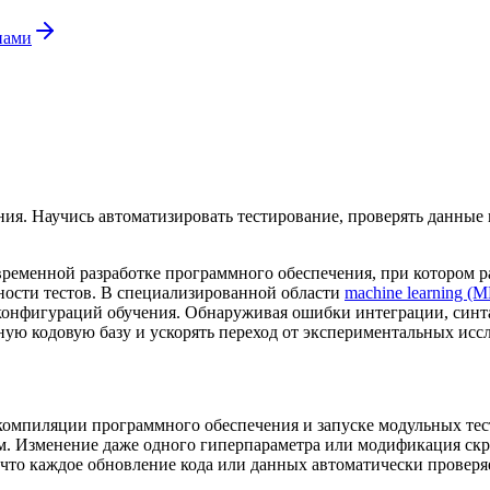
нами
я. Научись автоматизировать тестирование, проверять данные и
современной разработке программного обеспечения, при котором 
ьности тестов. В специализированной области
machine learning (M
конфигураций обучения. Обнаруживая ошибки интеграции, синта
жную кодовую базу и ускорять переход от экспериментальных 
 компиляции программного обеспечения и запуске модульных те
м. Изменение даже одного гиперпараметра или модификация ск
 что каждое обновление кода или данных автоматически проверя