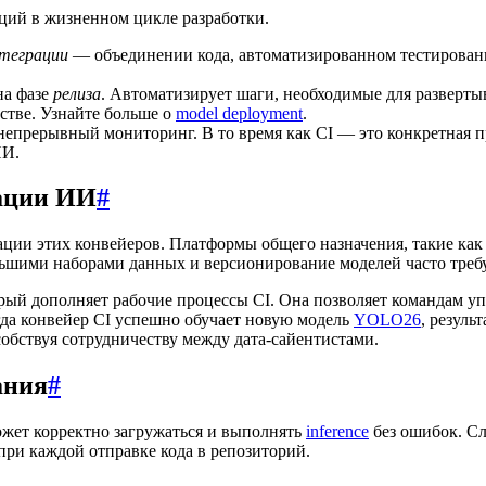
ий в жизненном цикле разработки.
теграции
— объединении кода, автоматизированном тестировани
на фазе
релиза
. Автоматизирует шаги, необходимые для разверты
стве. Узнайте больше о
model deployment
.
епрерывный мониторинг. В то время как CI — это конкретная п
ИИ.
ации ИИ
#
ации этих конвейеров. Платформы общего назначения, такие ка
льшими наборами данных и версионирование моделей часто тре
ый дополняет рабочие процессы CI. Она позволяет командам у
да конвейер CI успешно обучает новую модель
YOLO26
, резуль
обствуя сотрудничеству между дата-сайентистами.
ания
#
может корректно загружаться и выполнять
inference
без ошибок. С
при каждой отправке кода в репозиторий.