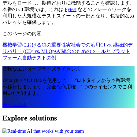
デルをロードし、期待どおりに機能することを確認します。
本番の CI 環境では、これは
Pytest
などのフレームワークを
利用した大規模なテストスイートの一部となり、包括的なカ
バレッジを確保します。
このページの内容
機械学習におけるCIの重要性
実社会での応用
CI vs. 継続的デ
リバリー (CD) vs. MLOps
AI統合のためのツールとプラット
フォーム
自動テストの例
柔軟なエンタープライズライセンス
Ultralytics YOLO26を使用して、プロトタイプから本番環境
へ移行しましょう。完全な商用権、1つのライセンスでご利
用いただけます。
使ってみる
Explore solutions