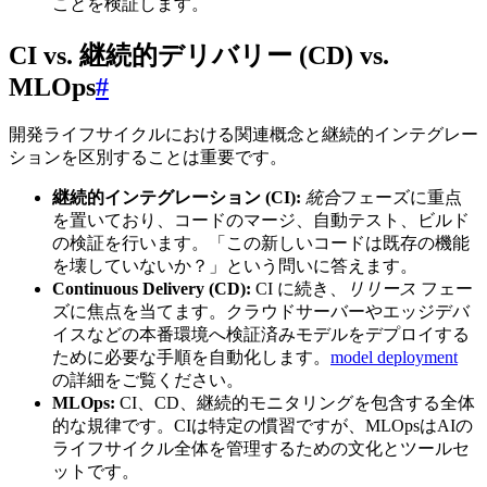
ことを検証します。
CI vs. 継続的デリバリー (CD) vs.
MLOps
#
開発ライフサイクルにおける関連概念と継続的インテグレー
ションを区別することは重要です。
継続的インテグレーション (CI):
統合
フェーズに重点
を置いており、コードのマージ、自動テスト、ビルド
の検証を行います。「この新しいコードは既存の機能
を壊していないか？」という問いに答えます。
Continuous Delivery (CD):
CI に続き、
リリース
フェー
ズに焦点を当てます。クラウドサーバーやエッジデバ
イスなどの本番環境へ検証済みモデルをデプロイする
ために必要な手順を自動化します。
model deployment
の詳細をご覧ください。
MLOps:
CI、CD、継続的モニタリングを包含する全体
的な規律です。CIは特定の慣習ですが、MLOpsはAIの
ライフサイクル全体を管理するための文化とツールセ
ットです。