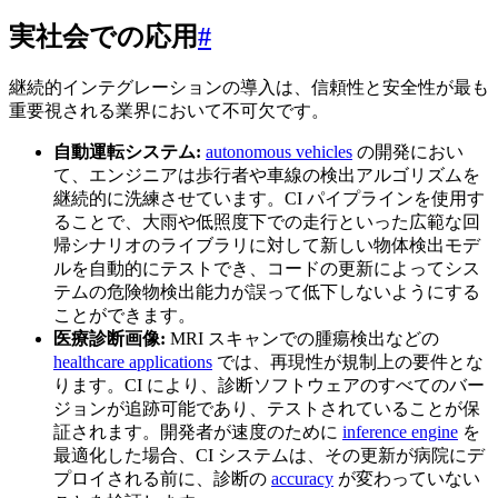
実社会での応用
#
継続的インテグレーションの導入は、信頼性と安全性が最も
重要視される業界において不可欠です。
自動運転システム:
autonomous vehicles
の開発におい
て、エンジニアは歩行者や車線の検出アルゴリズムを
継続的に洗練させています。CI パイプラインを使用す
ることで、大雨や低照度下での走行といった広範な回
帰シナリオのライブラリに対して新しい物体検出モデ
ルを自動的にテストでき、コードの更新によってシス
テムの危険物検出能力が誤って低下しないようにする
ことができます。
医療診断画像:
MRI スキャンでの腫瘍検出などの
healthcare applications
では、再現性が規制上の要件とな
ります。CI により、診断ソフトウェアのすべてのバー
ジョンが追跡可能であり、テストされていることが保
証されます。開発者が速度のために
inference engine
を
最適化した場合、CI システムは、その更新が病院にデ
プロイされる前に、診断の
accuracy
が変わっていない