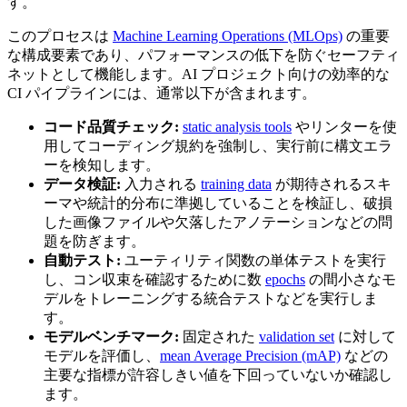
す。
このプロセスは
Machine Learning Operations (MLOps)
の重要
な構成要素であり、パフォーマンスの低下を防ぐセーフティ
ネットとして機能します。AI プロジェクト向けの効率的な
CI パイプラインには、通常以下が含まれます。
コード品質チェック:
static analysis tools
やリンターを使
用してコーディング規約を強制し、実行前に構文エラ
ーを検知します。
データ検証:
入力される
training data
が期待されるスキ
ーマや統計的分布に準拠していることを検証し、破損
した画像ファイルや欠落したアノテーションなどの問
題を防ぎます。
自動テスト:
ユーティリティ関数の単体テストを実行
し、コン収束を確認するために数
epochs
の間小さなモ
デルをトレーニングする統合テストなどを実行しま
す。
モデルベンチマーク:
固定された
validation set
に対して
モデルを評価し、
mean Average Precision (mAP)
などの
主要な指標が許容しきい値を下回っていないか確認し
ます。