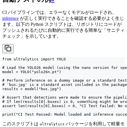
CI パイプラインでは、エラーなくモデルがロードされ、
inference
が正しく実行できることを確認する必要がよく生じ
ます。以下の Python スクリプトは、リポジトリにコードが
プッシュされるたびに自動的に実行できる簡単な「サニティ
チェック」を示しています。
from ultralytics import YOLO

# Load the YOLO26 model (using the nano version for spe
model = YOLO("yolo26n.pt")

# Perform inference on a dummy image or a standard test
# 'bus.jpg' is a standard asset included in the package

results = model("bus.jpg")

# Assert that detections were made to ensure the pipeli
# If len(results[0].boxes) is 0, something might be wro
assert len(results[0].boxes) > 0, "CI Test Failed: No o
print("CI Test Passed: Model loaded and inference succe
このスクリプトは
パッケージを利用して軽量モ
ultralytics