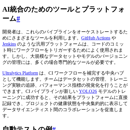
AI統合のためのツールとプラットフォ
ーム
#
開発者は、これらのパイプラインをオーケストレートするた
めにさまざまなツールを利用します。
GitHub Actions
や
Jenkins
のような汎用プラットフォームは、コードのコミッ
ト時にワークフローをトリガーするためによく使用されま
す。しかし、大規模なデータセットやモデルのバージョニン
グの管理には、多くの場合専門的なツールが必要です。
Ultralytics Platform
は、CI ワークフローを補完する中央ハブ
として機能します。チームはデータセットの管理、トレーニ
ング実験の追跡、パフォーマンス指標の視覚化を行うことが
できます。CI パイプラインが新しい
YOLO26
モデルのトレ
ーニングに成功すると、その結果をプラットフォームに直接
記録でき、プロジェクトの健康状態を中央集約的に表示して
データサイエンティスト間のコラボレーションを促進しま
す。
自動テストの例
#