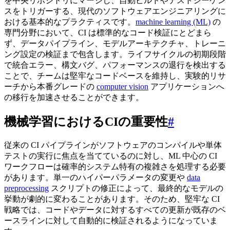
を中央リポジトリにマージし、自動ビルドやテストシーケン
スをトリガーする、現代のソフトウェアエンジニアリングに
おける基本的なプラクティスです。
machine learning (ML)
の
専門分野において、CI は標準的なコード検証にとどまら
ず、データパイプライン、モデルアーキテクチャ、トレーニ
ング設定の検証まで包含します。ライフサイクルの初期段階
で統合エラー、構文バグ、パフォーマンスの退行を検出する
ことで、チームは堅牢なコードベースを維持し、実験的リサ
ーチから本番グレードの
computer vision
アプリケーションへ
の移行を加速させることができます。
機械学習におけるCIの重要性
#
従来の CI パイプラインがソフトウェアのコンパイルや単体
テストの実行に焦点を当てているのに対し、ML 中心の CI
ワークフローは確率的システム特有の複雑さを処理する必要
があります。単一のハイパーパラメータの変更や
data
preprocessing
スクリプトの修正によって、最終的なモデルの
挙動が劇的に変わることがあります。そのため、堅牢な CI
戦略では、コードやデータに対するすべての更新が既存のベ
ースラインに対して自動的に検証されるようになっていま