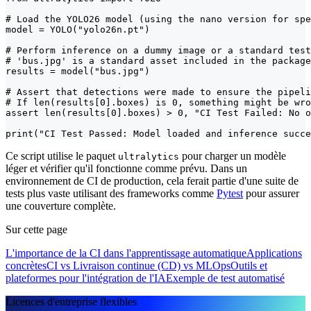
# Load the YOLO26 model (using the nano version for spe
model = YOLO("yolo26n.pt")

# Perform inference on a dummy image or a standard test
# 'bus.jpg' is a standard asset included in the package

results = model("bus.jpg")

# Assert that detections were made to ensure the pipeli
# If len(results[0].boxes) is 0, something might be wro
assert len(results[0].boxes) > 0, "CI Test Failed: No o
print("CI Test Passed: Model loaded and inference succe
Ce script utilise le paquet
pour charger un modèle
ultralytics
léger et vérifier qu'il fonctionne comme prévu. Dans un
environnement de CI de production, cela ferait partie d'une suite de
tests plus vaste utilisant des frameworks comme
Pytest
pour assurer
une couverture complète.
Sur cette page
L'importance de la CI dans l'apprentissage automatique
Applications
concrètes
CI vs Livraison continue (CD) vs MLOps
Outils et
plateformes pour l'intégration de l'IA
Exemple de test automatisé
Licences d'entreprise flexibles