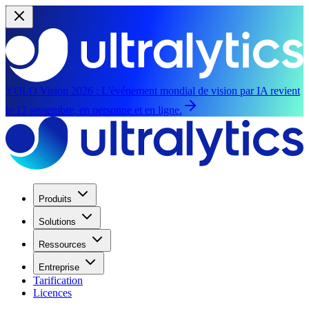
YOLO Vision 2026 :
L'événement mondial de vision par IA revient
le 13 septembre, en personne et en ligne.
Produits
Solutions
Ressources
Entreprise
Tarification
Licences