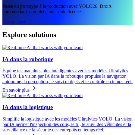
Passe du prototype à la production avec YOLO26. Droits
commerciaux complets, une seule licence.
Commencer
Explore solutions
IA dans la robotique
Équipe tes machines plus intelligentes avec les modèles Ultralytics
YOLO. La vision par IA dans la robotique propulse la navigation
autonome, la perception, le suivi d'objets et le contrôle en temps réel.
En savoir plus
IA dans la logistique
Simplifie la logistique avec les modèles Ultralytics YOLO. La vision
par IA permet l'inspection des colis, le tri, le suivi des véhicules et la
surveillance de la sécurité des entrepôts en temps réel.