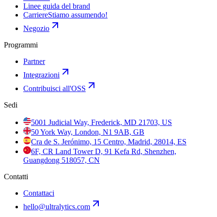
Linee guida del brand
Carriere
Stiamo assumendo!
Negozio
Programmi
Partner
Integrazioni
Contribuisci all'OSS
Sedi
5001 Judicial Way, Frederick, MD 21703, US
50 York Way, London, N1 9AB, GB
Cra de S. Jerónimo, 15 Centro, Madrid, 28014, ES
6F, CR Land Tower D, 91 Kefa Rd, Shenzhen,
Guangdong 518057, CN
Contatti
Contattaci
hello@ultralytics.com