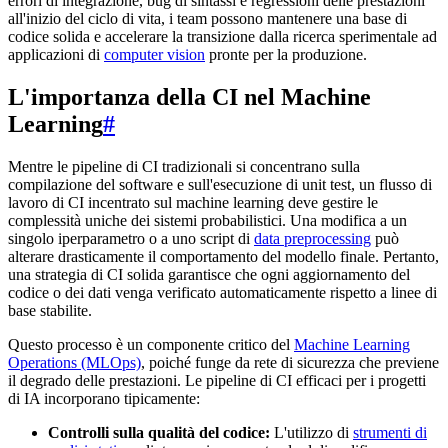
errori di integrazione, bug di sintassi e regressioni delle prestazioni
all'inizio del ciclo di vita, i team possono mantenere una base di
codice solida e accelerare la transizione dalla ricerca sperimentale ad
applicazioni di
computer vision
pronte per la produzione.
L'importanza della CI nel Machine
Learning
#
Mentre le pipeline di CI tradizionali si concentrano sulla
compilazione del software e sull'esecuzione di unit test, un flusso di
lavoro di CI incentrato sul machine learning deve gestire le
complessità uniche dei sistemi probabilistici. Una modifica a un
singolo iperparametro o a uno script di
data preprocessing
può
alterare drasticamente il comportamento del modello finale. Pertanto,
una strategia di CI solida garantisce che ogni aggiornamento del
codice o dei dati venga verificato automaticamente rispetto a linee di
base stabilite.
Questo processo è un componente critico del
Machine Learning
Operations (MLOps)
, poiché funge da rete di sicurezza che previene
il degrado delle prestazioni. Le pipeline di CI efficaci per i progetti
di IA incorporano tipicamente:
Controlli sulla qualità del codice:
L'utilizzo di
strumenti di