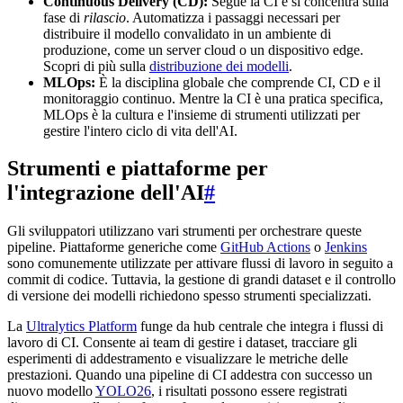
Continuous Delivery (CD):
Segue la CI e si concentra sulla
fase di
rilascio
. Automatizza i passaggi necessari per
distribuire il modello convalidato in un ambiente di
produzione, come un server cloud o un dispositivo edge.
Scopri di più sulla
distribuzione dei modelli
.
MLOps:
È la disciplina globale che comprende CI, CD e il
monitoraggio continuo. Mentre la CI è una pratica specifica,
MLOps è la cultura e l'insieme di strumenti utilizzati per
gestire l'intero ciclo di vita dell'AI.
Strumenti e piattaforme per
l'integrazione dell'AI
#
Gli sviluppatori utilizzano vari strumenti per orchestrare queste
pipeline. Piattaforme generiche come
GitHub Actions
o
Jenkins
sono comunemente utilizzate per attivare flussi di lavoro in seguito a
commit di codice. Tuttavia, la gestione di grandi dataset e il controllo
di versione dei modelli richiedono spesso strumenti specializzati.
La
Ultralytics Platform
funge da hub centrale che integra i flussi di
lavoro di CI. Consente ai team di gestire i dataset, tracciare gli
esperimenti di addestramento e visualizzare le metriche delle
prestazioni. Quando una pipeline di CI addestra con successo un
nuovo modello
YOLO26
, i risultati possono essere registrati