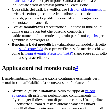
analisi statica
e linter per imporre standard di codifica e
individuare errori di sintassi prima dell'esecuzione.
Convalida dei dati:
La verifica che i
dati di addestramento
in
arrivo rispettino gli schemi e le distribuzioni statistiche
previsti, prevenendo problemi come file di immagine corrotti
o annotazioni mancanti.
Test automatizzati:
L'esecuzione di unit test su funzioni di
utilità e integration test che possono comportare
l'addestramento di un modello piccolo per alcuni
epochs
per
garantire la convergenza.
Benchmark dei modelli:
La valutazione del modello rispetto
a un
set di convalida
fisso per verificare se le metriche chiave
come la
mean Average Precision (mAP)
siano scese al di sotto
di una soglia accettabile.
Applicazioni nel mondo reale
#
L'implementazione dell'Integrazione Continua è essenziale per i
settori in cui l'affidabilità e la sicurezza sono fondamentali.
Sistemi di guida autonoma:
Nello sviluppo di
veicoli
autonomi
, gli ingegneri perfezionano continuamente gli
algoritmi per il rilevamento di pedoni e corsie. Una pipeline di
CI consente al team di testare automaticamente i nuovi
modelli di rilevamento oggetti rispetto a una vasta libreria di