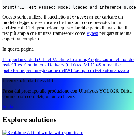
print("CI Test Passed: Model loaded and inference succe
Questo script utilizza il pacchetto
per caricare un
ultralytics
modello leggero e verificare che funzioni come previsto. In un
ambiente di CI di produzione, questo farebbe parte di una suite di
test più ampia che utilizza framework come
Pytest
per garantire una
copertura completa.
In questa pagina
L'importanza della CI nel Machine Learning
Applicazioni nel mondo
reale
CI vs. Continuous Delivery (CD) vs. MLOps
Strumenti e
piattaforme per l'integrazione dell'AI
Esempio di test automatizzato
Licenze aziendali flessibili
Passa dal prototipo alla produzione con Ultralytics YOLO26. Diritti
commerciali completi, un'unica licenza.
Inizia
Explore solutions