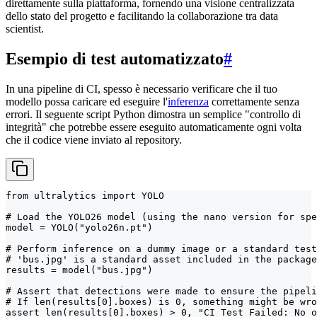
direttamente sulla piattaforma, fornendo una visione centralizzata
dello stato del progetto e facilitando la collaborazione tra data
scientist.
Esempio di test automatizzato
#
In una pipeline di CI, spesso è necessario verificare che il tuo
modello possa caricare ed eseguire l'
inferenza
correttamente senza
errori. Il seguente script Python dimostra un semplice "controllo di
integrità" che potrebbe essere eseguito automaticamente ogni volta
che il codice viene inviato al repository.
from ultralytics import YOLO

# Load the YOLO26 model (using the nano version for spe
model = YOLO("yolo26n.pt")

# Perform inference on a dummy image or a standard test
# 'bus.jpg' is a standard asset included in the package

results = model("bus.jpg")

# Assert that detections were made to ensure the pipeli
# If len(results[0].boxes) is 0, something might be wro
assert len(results[0].boxes) > 0, "CI Test Failed: No o