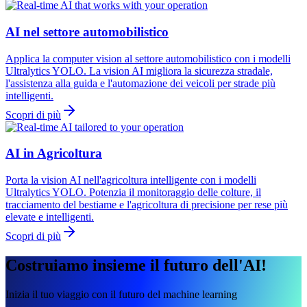
AI nel settore automobilistico
Applica la computer vision al settore automobilistico con i modelli
Ultralytics YOLO. La vision AI migliora la sicurezza stradale,
l'assistenza alla guida e l'automazione dei veicoli per strade più
intelligenti.
Scopri di più
AI in Agricoltura
Porta la vision AI nell'agricoltura intelligente con i modelli
Ultralytics YOLO. Potenzia il monitoraggio delle colture, il
tracciamento del bestiame e l'agricoltura di precisione per rese più
elevate e intelligenti.
Scopri di più
Costruiamo insieme il futuro dell'AI!
Inizia il tuo viaggio con il futuro del machine learning