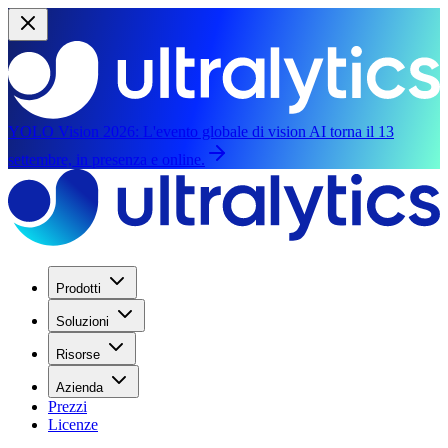
YOLO Vision 2026:
L'evento globale di vision AI torna il 13
settembre, in presenza e online.
Prodotti
Soluzioni
Risorse
Azienda
Prezzi
Licenze