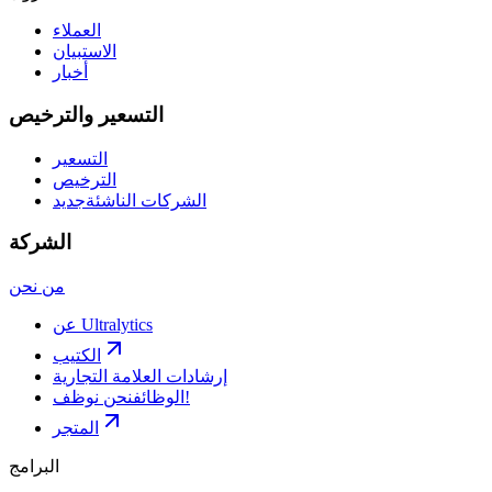
العملاء
الاستبيان
أخبار
التسعير والترخيص
التسعير
الترخيص
الشركات الناشئة
جديد
الشركة
من نحن
عن Ultralytics
الكتيب
إرشادات العلامة التجارية
نحن نوظف!
الوظائف
المتجر
البرامج