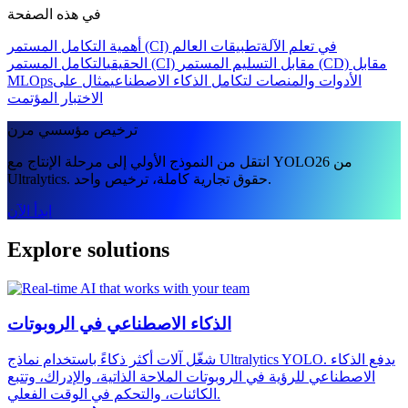
في هذه الصفحة
أهمية التكامل المستمر (CI) في تعلم الآلة
تطبيقات العالم
الحقيقي
التكامل المستمر (CI) مقابل التسليم المستمر (CD) مقابل
الأدوات والمنصات لتكامل الذكاء الاصطناعي
مثال على
MLOps
الاختبار المؤتمت
ترخيص مؤسسي مرن
انتقل من النموذج الأولي إلى مرحلة الإنتاج مع YOLO26 من
Ultralytics. حقوق تجارية كاملة، ترخيص واحد.
ابدأ الآن
Explore solutions
الذكاء الاصطناعي في الروبوتات
شغّل آلات أكثر ذكاءً باستخدام نماذج Ultralytics YOLO. يدفع الذكاء
الاصطناعي للرؤية في الروبوتات الملاحة الذاتية، والإدراك، وتتبع
الكائنات، والتحكم في الوقت الفعلي.