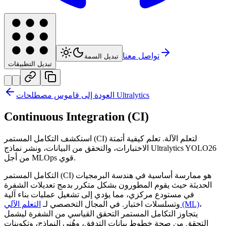
تواصل معنا
تبديل السمة
تبديل التطبيقات
العودة إلى قاموس مصطلحات Ultralytics
Continuous Integration (CI)
استكشف التكامل المستمر (CI) لتعلم الآلة. تعلم كيفية أتمتة
الاختبارات، والتحقق من البيانات، ونشر نماذج Ultralytics YOLO26
من أجل MLOps قوي.
التكامل المستمر (CI) هو ممارسة أساسية في هندسة البرمجيات
الحديثة حيث يقوم المطورون بشكل متكرر بدمج تعديلات الشفرة
في مستودع مركزي، مما يؤدي إلى تشغيل عمليات بناء آلية
،
التعلم الآلي (ML)
وتسلسلات اختبار. في المجال التخصصي لـ
يتجاوز التكامل المستمر التحقق القياسي من الشفرة ليشمل
التحقق من صحة خطوط بيانات التدفق، وهُنى النماذج، وتكوينات