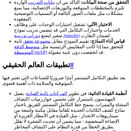
التحقق من صحة البيانات:
التأكد من أن
بيانات التدريب
الواردة
تلتزم بالمخططات المتوقعة والتوزيعات الإحصائية، مما يمنع
مشكلات مثل ملفات الصور التالفة أو التسميات التوضيحية
المفقودة.
الاختبار الآلي:
تشغيل اختبارات الوحدات على وظائف
الخدمات واختبارات التكامل التي قد تتضمن تدريب نموذج
لضمان التقارب.
دورات تدريبية (epochs)
صغير لبضع
قياس أداء النماذج:
تقييم النموذج مقابل
مجموعة تحقق
ثابتة
للتحقق مما إذا كانت المقاييس الرئيسية مثل
متوسط الدقة
قد انخفضت دون عتبة مقبولة.
المتوسطة (mAP)
#
تطبيقات العالم الحقيقي
يعد تطبيق التكامل المستمر أمرًا ضروريًا للصناعات التي تعتبر فيها
الموثوقية والسلامة ذات أهمية قصوى.
أنظمة القيادة الذاتية:
في تطوير
المركبات ذاتية القيادة
، يعمل
المهندسون باستمرار على تحسين خوارزميات اكتشاف
المشاة والممرات. يسمح خط التكامل المستمر للفريق باختبار
نماذج كشف الكائنات الجديدة تلقائياً مقابل مكتبة واسعة من
سيناريوهات الانحدار - مثل القيادة في الأمطار الغزيرة أو
الإضاءة المنخفضة - مما يضمن أن تحديث الشفرة لا يقلل
بطريق الخطأ من قدرة النظام على اكتشاف المخاطر.