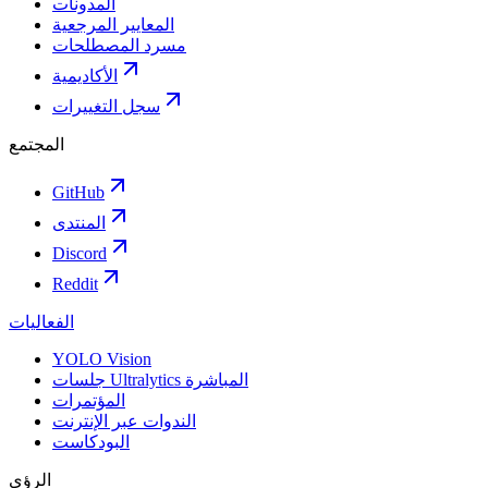
المدونات
المعايير المرجعية
مسرد المصطلحات
الأكاديمية
سجل التغييرات
المجتمع
GitHub
المنتدى
Discord
Reddit
الفعاليات
YOLO Vision
جلسات Ultralytics المباشرة
المؤتمرات
الندوات عبر الإنترنت
البودكاست
الرؤى