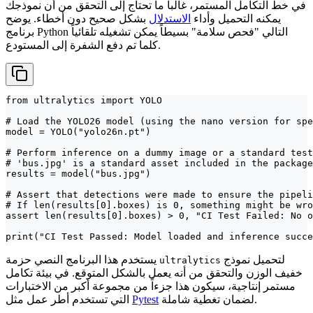
في خط التكامل المستمر، غالباً ما تحتاج إلى التحقق من أن نموذجك
يمكنه التحميل وأداء
الاستدلال
بشكل صحيح دون أخطاء. يوضح
برنامج Python التالي "فحص سلامة" بسيطاً يمكن تشغيله تلقائياً
كلما تم دفع الشفرة إلى المستودع.
from ultralytics import YOLO

# Load the YOLO26 model (using the nano version for spe
model = YOLO("yolo26n.pt")

# Perform inference on a dummy image or a standard test
# 'bus.jpg' is a standard asset included in the package

results = model("bus.jpg")

# Assert that detections were made to ensure the pipeli
# If len(results[0].boxes) is 0, something might be wro
assert len(results[0].boxes) > 0, "CI Test Failed: No o
print("CI Test Passed: Model loaded and inference succe
لتحميل نموذج
يستخدم هذا البرنامج النصي حزمة
ultralytics
خفيف الوزن والتحقق من أنه يعمل بالشكل المتوقع. في بيئة تكامل
مستمر إنتاجية، سيكون هذا جزءاً من مجموعة أكبر من الاختبارات
لضمان تغطية شاملة.
Pytest
التي تستخدم أطر عمل مثل