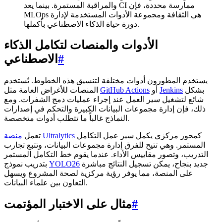
والمراقبة المستمرة. بينما يعد CI ممارسة محددة، فإن
MLOps هي الثقافة ومجموعة الأدوات المستخدمة لإدارة
دورة حياة الذكاء الاصطناعي بأكملها.
الأدوات والمنصات لتكامل الذكاء
#
الاصطناعي
يستخدم المطورون أدوات مختلفة لتنسيق هذه الخطوط. تُستخدم
بشكل
Jenkins
أو
GitHub Actions
المنصات للأغراض العامة مثل
شائع لتشغيل سير العمل عند إجراء عمليات دمج الشفرات. ومع
ذلك، فإن إدارة مجموعات البيانات الكبيرة والتحكم في إصدارات
النماذج غالباً ما تتطلب أدوات متخصصة.
كمحور مركزي يكمل سير عمل التكامل
منصة Ultralytics
تعمل
المستمر. وهي تتيح للفرق إدارة مجموعات البيانات، وتتبع تجارب
التدريب، وتصور مقاييس الأداء. عندما يقوم خط التكامل المستمر
جديد بنجاح، يمكن تسجيل النتائج مباشرة
YOLO26
بتدريب نموذج
على المنصة، مما يوفر رؤية مركزية لصحة المشروع ويسهل
التعاون بين علماء البيانات.
#
مثال على الاختبار المؤتمت