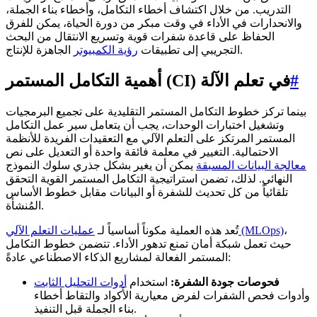
التدريب. من خلال اكتشاف أخطاء التكامل، وأخطاء بناء الجملة،
والانحدارات في الأداء في وقت مبكر من دورة الحياة، يمكن للفرق
الحفاظ على قاعدة شفرات قوية وتسريع الانتقال من البحث
الجاهزة للإنتاج.
التجريبي إلى تطبيقات
رؤية الكمبيوتر
#
أهمية التكامل المستمر (CI) في تعلم الآلة
بينما تركز خطوط التكامل المستمر التقليدية على تجميع البرمجيات
وتشغيل اختبارات الوحدات، يجب أن يتعامل سير عمل التكامل
المستمر المرتكز على التعلم الآلي مع التعقيدات الفريدة للأنظمة
الاحتمالية. التغيير في معلمة فائقة واحدة أو التعديل على نص
معالجة البيانات المسبقة
يمكن أن يغير بشكل جذري سلوك النموذج
النهائي. لذلك، تضمن استراتيجية التكامل المستمر القوية التحقق
تلقائياً من كل تحديث للشفرة أو البيانات مقابل خطوط الأساس
المُنشأة.
،
عمليات التعلم الآلي (MLOps)
تُعد هذه العملية مكوناً أساسياً لـ
حيث تعمل شبكة أمان تمنع تدهور الأداء. تتضمن خطوط التكامل
المستمر الفعالة لمشاريع الذكاء الاصطناعي عادةً:
فحوصات جودة الشفرة:
استخدام
أدوات التحليل الثابت
وأدوات فحص الشفرات لفرض معيارية الأَكواد والتقاط أخطاء
بناء الجملة قبل التنفيذ.