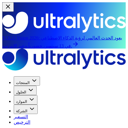
يعود الحدث العالمي لرؤية الذكاء الاصطناعي
YOLO Vision 2026:
في 13 سبتمبر، حضورياً وعبر الإنترنت.
المنتجات
الحلول
الموارد
الشركة
التسعير
الترخيص