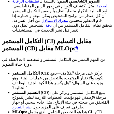
التصوير التشخيصي الطبي:
بالنسبة لـ
تطبيقات الرعاية
الصحية
، مثل اكتشاف الأورام في صور الرنين المغناطيسي،
تُعد القابلية للتكرار متطلباً تنظيمياً. يضمن التكامل المستمر
أن كل إصدار من برامج التشخيص يمكن تتبعه واختباره. إذا
قام المطور بتحسين
محرك الاستدلال
من أجل السرعة،
يتحقق نظام التكامل المستمر من أن
دقة
التشخيص تظل دون
تغيير قبل نشر التحديث في المستشفيات.
التكامل المستمر (CI) مقابل التسليم
#
المستمر (CD) مقابل MLOps
من المهم التمييز بين التكامل المستمر والمفاهيم ذات الصلة في
دورة حياة التطوير.
يركز على مرحلة
التكامل
—دمج
التكامل المستمر (CI):
الكود، والاختبار المؤتمت، والتحقق من عمليات البناء. وهو
يجيب على السؤال: "هل يكسر هذا الكود الجديد الوظائف
الحالية؟"
يتبع التكامل المستمر ويركز على
التسليم المستمر (CD):
مرحلة
الإصدار
. فهو يؤتمت الخطوات اللازمة لنشر النموذج
المُتحقق من صحته في بيئة الإنتاج، مثل خادم سحبي أو جهاز
.
طرفي. تعرف على المزيد حول
نشر النماذج
هذا هو التخصص الشامل الذي يشمل CI، وCD،
MLOps: