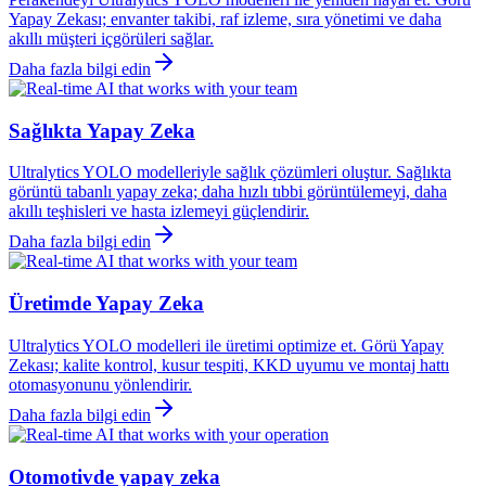
Yapay Zekası; envanter takibi, raf izleme, sıra yönetimi ve daha
akıllı müşteri içgörüleri sağlar.
Daha fazla bilgi edin
Sağlıkta Yapay Zeka
Ultralytics YOLO modelleriyle sağlık çözümleri oluştur. Sağlıkta
görüntü tabanlı yapay zeka; daha hızlı tıbbi görüntülemeyi, daha
akıllı teşhisleri ve hasta izlemeyi güçlendirir.
Daha fazla bilgi edin
Üretimde Yapay Zeka
Ultralytics YOLO modelleri ile üretimi optimize et. Görü Yapay
Zekası; kalite kontrol, kusur tespiti, KKD uyumu ve montaj hattı
otomasyonunu yönlendirir.
Daha fazla bilgi edin
Otomotivde yapay zeka