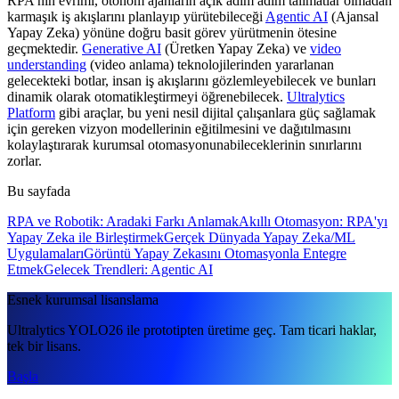
RPA'nın evrimi, otonom ajanların açık adım adım talimatlar olmadan
karmaşık iş akışlarını planlayıp yürütebileceği
Agentic AI
(Ajansal
Yapay Zeka) yönüne doğru basit görev yürütmenin ötesine
geçmektedir.
Generative AI
(Üretken Yapay Zeka) ve
video
understanding
(video anlama) teknolojilerinden yararlanan
gelecekteki botlar, insan iş akışlarını gözlemleyebilecek ve bunları
dinamik olarak otomatikleştirmeyi öğrenebilecek.
Ultralytics
Platform
gibi araçlar, bu yeni nesil dijital çalışanlara güç sağlamak
için gereken vizyon modellerinin eğitilmesini ve dağıtılmasını
kolaylaştırarak kurumsal otomasyonunabileceklerinin sınırlarını
zorlar.
Bu sayfada
RPA ve Robotik: Aradaki Farkı Anlamak
Akıllı Otomasyon: RPA'yı
Yapay Zeka ile Birleştirmek
Gerçek Dünyada Yapay Zeka/ML
Uygulamaları
Görüntü Yapay Zekasını Otomasyonla Entegre
Etmek
Gelecek Trendleri: Agentic AI
Esnek kurumsal lisanslama
Ultralytics YOLO26 ile prototipten üretime geç. Tam ticari haklar,
tek bir lisans.
Başla