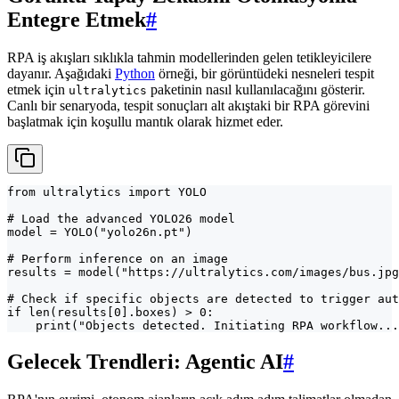
Entegre Etmek
#
RPA iş akışları sıklıkla tahmin modellerinden gelen tetikleyicilere
dayanır. Aşağıdaki
Python
örneği, bir görüntüdeki nesneleri tespit
etmek için
paketinin nasıl kullanılacağını gösterir.
ultralytics
Canlı bir senaryoda, tespit sonuçları alt akıştaki bir RPA görevini
başlatmak için koşullu mantık olarak hizmet eder.
from ultralytics import YOLO

# Load the advanced YOLO26 model

model = YOLO("yolo26n.pt")

# Perform inference on an image

results = model("https://ultralytics.com/images/bus.jpg
# Check if specific objects are detected to trigger aut
if len(results[0].boxes) > 0:

    print("Objects detected. Initiating RPA workflow...
Gelecek Trendleri: Agentic AI
#