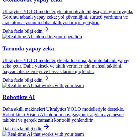
Ultralytics YOLO modelleriyle otomotivde bilgisayarlı görü uygula.
Görüntü tabanlı yapay zeka; yol güvenliğini, sürücü yardımını ve
araç otomasyonunu daha akıllı yollar için geliştirir.
Daha fazla bilgi edin
Tarımda yapay zeka
Ultralytics YOLO modelleriyle akıllı tarıma görüntü tabanlı yapay
zeka getir. Daha yüksek ve akıllı verimler için mahsul takibini,
hayvancılık izlemeyi ve hassas tarımı güçlendir.
Daha fazla bilgi edin
Robotikte AI
Daha akıllı makineleri Ultralytics YOLO modelleriyle destekle.
Robotikteki Vision AI; otonom navigasyonu, algılamayı, nesne
takibini ve gerçek zamanlı kontrolü yönlendirir.
Daha fazla bilgi edin