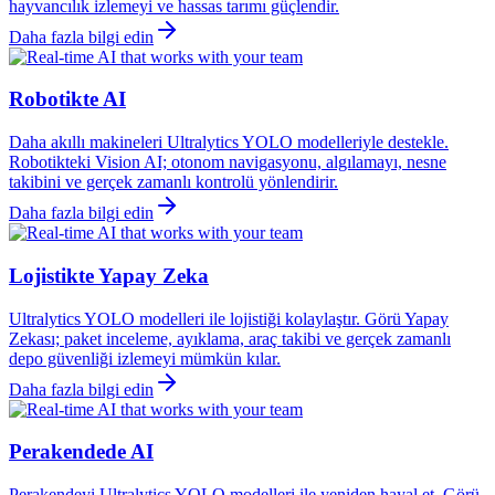
hayvancılık izlemeyi ve hassas tarımı güçlendir.
Daha fazla bilgi edin
Robotikte AI
Daha akıllı makineleri Ultralytics YOLO modelleriyle destekle.
Robotikteki Vision AI; otonom navigasyonu, algılamayı, nesne
takibini ve gerçek zamanlı kontrolü yönlendirir.
Daha fazla bilgi edin
Lojistikte Yapay Zeka
Ultralytics YOLO modelleri ile lojistiği kolaylaştır. Görü Yapay
Zekası; paket inceleme, ayıklama, araç takibi ve gerçek zamanlı
depo güvenliği izlemeyi mümkün kılar.
Daha fazla bilgi edin
Perakendede AI
Perakendeyi Ultralytics YOLO modelleri ile yeniden hayal et. Görü