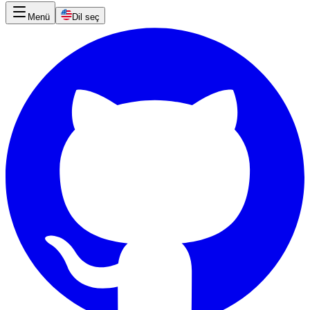
Menü
Dil seç