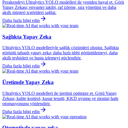
Perakendeyi Ultralytics YOLO modelleri ile yeniden hayal et. Görü
Yapay Zekası; envanter takibi, raf izleme, sıra yönetimi ve daha
akıllı müşteri içgörüleri sağlar.
Daha fazla bilgi edin
Sağlıkta Yapay Zeka
Ultralytics YOLO modelleriyle sağlık çözümleri oluştur. Sağlıkta
görüntü tabanlı yapay zeka; daha hızlı tıbbi görüntülemeyi, daha
akıllı teşhisleri ve hasta izlemeyi güçlendirir.
Daha fazla bilgi edin
Üretimde Yapay Zeka
Ultralytics YOLO modelleri ile üretimi optimize et. Görü Yapay
Zekası; kalite kontrol, kusur tespiti, KKD uyumu ve montaj hattı
otomasyonunu yönlendirir.
Daha fazla bilgi edin
Otomotivde yapay zeka