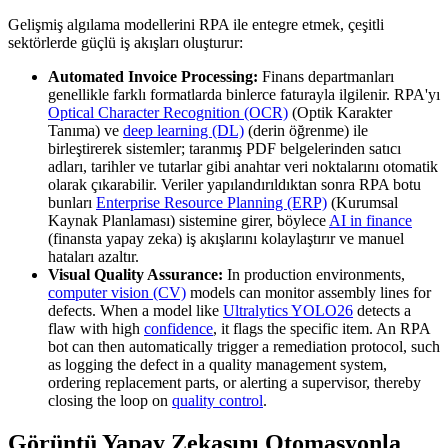
Gelişmiş algılama modellerini RPA ile entegre etmek, çeşitli
sektörlerde güçlü iş akışları oluşturur:
Automated Invoice Processing:
Finans departmanları
genellikle farklı formatlarda binlerce faturayla ilgilenir. RPA'yı
Optical Character Recognition (OCR)
(Optik Karakter
Tanıma) ve
deep learning (DL)
(derin öğrenme) ile
birleştirerek sistemler; taranmış PDF belgelerinden satıcı
adları, tarihler ve tutarlar gibi anahtar veri noktalarını otomatik
olarak çıkarabilir. Veriler yapılandırıldıktan sonra RPA botu
bunları
Enterprise Resource Planning (ERP)
(Kurumsal
Kaynak Planlaması) sistemine girer, böylece
AI in finance
(finansta yapay zeka) iş akışlarını kolaylaştırır ve manuel
hataları azaltır.
Visual Quality Assurance:
In production environments,
computer vision (CV)
models can monitor assembly lines for
defects. When a model like
Ultralytics YOLO26
detects a
flaw with high
confidence
, it flags the specific item. An RPA
bot can then automatically trigger a remediation protocol, such
as logging the defect in a quality management system,
ordering replacement parts, or alerting a supervisor, thereby
closing the loop on
quality control
.
Görüntü Yapay Zekasını Otomasyonla