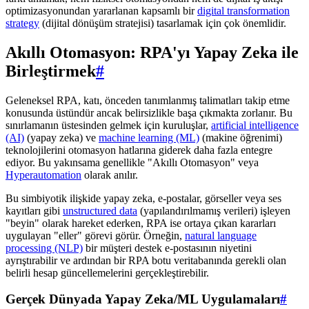
optimizasyonundan yararlanan kapsamlı bir
digital transformation
strategy
(dijital dönüşüm stratejisi) tasarlamak için çok önemlidir.
Akıllı Otomasyon: RPA'yı Yapay Zeka ile
Birleştirmek
#
Geleneksel RPA, katı, önceden tanımlanmış talimatları takip etme
konusunda üstündür ancak belirsizlikle başa çıkmakta zorlanır. Bu
sınırlamanın üstesinden gelmek için kuruluşlar,
artificial intelligence
(AI)
(yapay zeka) ve
machine learning (ML)
(makine öğrenimi)
teknolojilerini otomasyon hatlarına giderek daha fazla entegre
ediyor. Bu yakınsama genellikle "Akıllı Otomasyon" veya
Hyperautomation
olarak anılır.
Bu simbiyotik ilişkide yapay zeka, e-postalar, görseller veya ses
kayıtları gibi
unstructured data
(yapılandırılmamış verileri) işleyen
"beyin" olarak hareket ederken, RPA ise ortaya çıkan kararları
uygulayan "eller" görevi görür. Örneğin,
natural language
processing (NLP)
bir müşteri destek e-postasının niyetini
ayrıştırabilir ve ardından bir RPA botu veritabanında gerekli olan
belirli hesap güncellemelerini gerçekleştirebilir.
Gerçek Dünyada Yapay Zeka/ML Uygulamaları
#