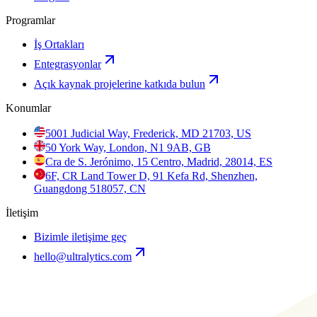
Programlar
İş Ortakları
Entegrasyonlar
Açık kaynak projelerine katkıda bulun
Konumlar
5001 Judicial Way, Frederick, MD 21703, US
50 York Way, London, N1 9AB, GB
Cra de S. Jerónimo, 15 Centro, Madrid, 28014, ES
6F, CR Land Tower D, 91 Kefa Rd, Shenzhen,
Guangdong 518057, CN
İletişim
Bizimle iletişime geç
hello@ultralytics.com