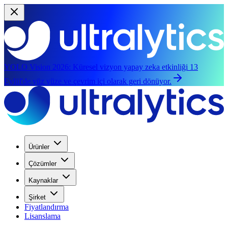
YOLO Vision 2026:
Küresel vizyon yapay zeka etkinliği 13
Eylül'de yüz yüze ve çevrim içi olarak geri dönüyor.
Ürünler
Çözümler
Kaynaklar
Şirket
Fiyatlandırma
Lisanslama