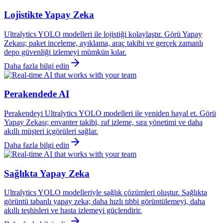
Lojistikte Yapay Zeka
Ultralytics YOLO modelleri ile lojistiği kolaylaştır. Görü Yapay
Zekası; paket inceleme, ayıklama, araç takibi ve gerçek zamanlı
depo güvenliği izlemeyi mümkün kılar.
Daha fazla bilgi edin
Perakendede AI
Perakendeyi Ultralytics YOLO modelleri ile yeniden hayal et. Görü
Yapay Zekası; envanter takibi, raf izleme, sıra yönetimi ve daha
akıllı müşteri içgörüleri sağlar.
Daha fazla bilgi edin
Sağlıkta Yapay Zeka
Ultralytics YOLO modelleriyle sağlık çözümleri oluştur. Sağlıkta
görüntü tabanlı yapay zeka; daha hızlı tıbbi görüntülemeyi, daha
akıllı teşhisleri ve hasta izlemeyi güçlendirir.