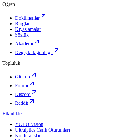
Öğren
Dokümanlar
Bloglar
Kıyaslamalar
Sözlük
Akademi
Değişiklik günlüğü
Topluluk
GitHub
Forum
Discord
Reddit
Etkinlikler
YOLO Vision
Ultralytics Canlı Oturumları
Konferanslar