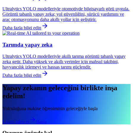
Ultralytics YOLO modelleriyle otomotivde bilgisayarlı görü uygula.
Görüntü tabanlı yapay zeka; yol güvenliğini, sürücü yardımını ve
araç otomasyonunu daha akıllı yollar için geliştirir.
Daha fazla bilgi edin
Tarımda yapay zeka
Ultralytics YOLO modelleriyle akıllı tarıma görüntü tabanlı yapay
zeka getir. Daha yüksek ve akıllı verimler için mahsul takibini,
hayvancılık izlemeyi ve hassas tarımı güçlendir.
Daha fazla bilgi edin
Yapay zekanın geleceğini birlikte inşa
edelim!
Yolculuğuna makine öğreniminin geleceğiyle başla
Lisans talep et
Başla
Oyunun önünde kal