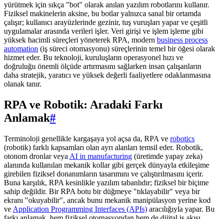
yürütmek için sıkça "bot" olarak anılan yazılım robotlarını kullanır.
Fiziksel makinelerin aksine, bu botlar yalnızca sanal bir ortamda
çalışır; kullanıcı arayüzlerinde gezinir, tuş vuruşları yapar ve çeşitli
uygulamalar arasında verileri işler. Veri girişi ve işlem işleme gibi
yüksek hacimli süreçleri yöneterek RPA, modern
business process
automation
(iş süreci otomasyonu) süreçlerinin temel bir öğesi olarak
hizmet eder. Bu teknoloji, kuruluşların operasyonel hızı ve
doğruluğu önemli ölçüde artırmasını sağlarken insan çalışanların
daha stratejik, yaratıcı ve yüksek değerli faaliyetlere odaklanmasına
olanak tanır.
RPA ve Robotik: Aradaki Farkı
Anlamak
#
Terminoloji genellikle kargaşaya yol açsa da, RPA ve
robotics
(robotik) farklı kapsamları olan ayrı alanları temsil eder. Robotik,
otonom dronlar veya
AI in manufacturing
(üretimde yapay zeka)
alanında kullanılan mekanik kollar gibi gerçek dünyayla etkileşime
girebilen fiziksel donanımların tasarımını ve çalıştırılmasını içerir.
Buna karşılık, RPA kesinlikle yazılım tabanlıdır; fiziksel bir biçime
sahip değildir. Bir RPA botu bir düğmeye "tıklayabilir" veya bir
ekranı "okuyabilir", ancak bunu mekanik manipülasyon yerine kod
ve
Application Programming Interfaces (APIs)
aracılığıyla yapar. Bu
farkı anlamak, hem fiziksel otomasyondan hem de dijital iş akışı