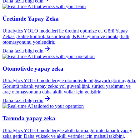
Daha fazla bilgi edin
Üretimde Yapay Zeka
Ultralytics YOLO modelleri ile üretimi optimize et. Görü Yapay
Zekası; kalite kontrol, kusur tespiti, KKD uyumu ve montaj hattı
otomasyonunu yönlendirir.
Daha fazla bilgi edin
Otomotivde yapay zeka
Ultralytics YOLO modelleriyle otomotivde bilgisayarlı görü uygula.
Görüntü tabanlı yapay zeka; yol güvenliğini, sürücü yardımını ve
araç otomasyonunu daha akıllı yollar için geliştirir.
Daha fazla bilgi edin
Tarımda yapay zeka
Ultralytics YOLO modelleriyle akıllı tarıma görüntü tabanlı yapay
zeka getir. Daha yüksek ve akıllı verimler için mahsul takibini,