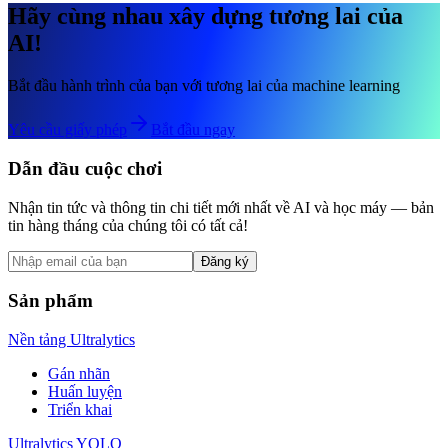
Hãy cùng nhau xây dựng tương lai của
AI!
Bắt đầu hành trình của bạn với tương lai của machine learning
Yêu cầu giấy phép
Bắt đầu ngay
Dẫn đầu cuộc chơi
Nhận tin tức và thông tin chi tiết mới nhất về AI và học máy — bản
tin hàng tháng của chúng tôi có tất cả!
Đăng ký
Sản phẩm
Nền tảng Ultralytics
Gán nhãn
Huấn luyện
Triển khai
Ultralytics YOLO