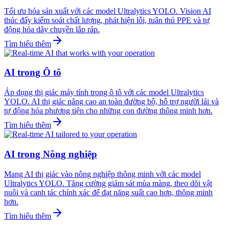
Tối ưu hóa sản xuất với các model Ultralytics YOLO. Vision AI
thúc đẩy kiểm soát chất lượng, phát hiện lỗi, tuân thủ PPE và tự
động hóa dây chuyền lắp ráp.
Tìm hiểu thêm
AI trong Ô tô
Áp dụng thị giác máy tính trong ô tô với các model Ultralytics
YOLO. AI thị giác nâng cao an toàn đường bộ, hỗ trợ người lái và
tự động hóa phương tiện cho những con đường thông minh hơn.
Tìm hiểu thêm
AI trong Nông nghiệp
Mang AI thị giác vào nông nghiệp thông minh với các model
Ultralytics YOLO. Tăng cường giám sát mùa màng, theo dõi vật
nuôi và canh tác chính xác để đạt năng suất cao hơn, thông minh
hơn.
Tìm hiểu thêm