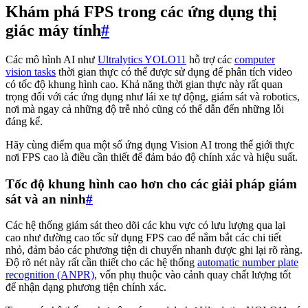
Khám phá FPS trong các ứng dụng thị
giác máy tính
#
Các mô hình AI như
Ultralytics YOLO11
hỗ trợ các
computer
vision tasks
thời gian thực có thể được sử dụng để phân tích video
có tốc độ khung hình cao. Khả năng thời gian thực này rất quan
trọng đối với các ứng dụng như lái xe tự động, giám sát và robotics,
nơi mà ngay cả những độ trễ nhỏ cũng có thể dẫn đến những lỗi
đáng kể.
Hãy cùng điểm qua một số ứng dụng Vision AI trong thế giới thực
nơi FPS cao là điều cần thiết để đảm bảo độ chính xác và hiệu suất.
Tốc độ khung hình cao hơn cho các giải pháp giám
sát và an ninh
#
Các hệ thống giám sát theo dõi các khu vực có lưu lượng qua lại
cao như đường cao tốc sử dụng FPS cao để nắm bắt các chi tiết
nhỏ, đảm bảo các phương tiện di chuyển nhanh được ghi lại rõ ràng.
Độ rõ nét này rất cần thiết cho các hệ thống
automatic number plate
recognition (ANPR)
, vốn phụ thuộc vào cảnh quay chất lượng tốt
để nhận dạng phương tiện chính xác.