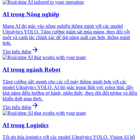
AI trong Nông nghiệp
Mang AI thị giác vào nông nghiệp thông minh với các model
Ultralytics YOLO. Tăng cường giám sát mùa màng, theo dõi vật
nuôi và canh tác chính xác để đạt năng suất cao hơn, thông minh
hơn.
Tìm hiểu thêm
AI trong ngành Robot
Tăng cường sức mạnh cho các cỗ máy thông minh hơn với các
model Ultralytics YOLO. AI thị giác trong lĩnh vực robot thúc đẩy
khả năng điều hướng tự hành, nhận thức, theo dõi đối tượng và điều
khiển thời gian thực.
Tìm hiểu thêm
AI trong Logistics
Tối ưu hóa logistics với các model Ultralytics YOLO. Vision AI hỗ