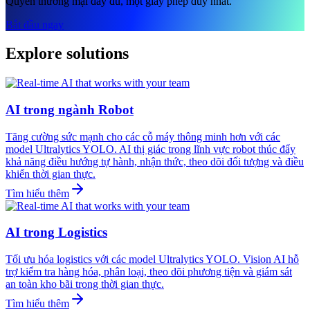
Quyền thương mại đầy đủ, một giấy phép duy nhất.
Bắt đầu ngay
Explore solutions
AI trong ngành Robot
Tăng cường sức mạnh cho các cỗ máy thông minh hơn với các
model Ultralytics YOLO. AI thị giác trong lĩnh vực robot thúc đẩy
khả năng điều hướng tự hành, nhận thức, theo dõi đối tượng và điều
khiển thời gian thực.
Tìm hiểu thêm
AI trong Logistics
Tối ưu hóa logistics với các model Ultralytics YOLO. Vision AI hỗ
trợ kiểm tra hàng hóa, phân loại, theo dõi phương tiện và giám sát
an toàn kho bãi trong thời gian thực.
Tìm hiểu thêm