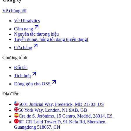
Về chúng tôi
Về Ultralytics
Cẩm nang
Nguyên tắc thương hiệu
Tuyển dụng
Chúng tôi đang tuyển dụng!
Cửa hàng
Chương trình
Đối tác
Tích hợp
Đóng góp cho OSS
Địa điểm
5001 Judicial Way, Frederick, MD 21703, US
50 York Way, London, N1 9AB, GB
Cra de S. Jerónimo, 15 Centro, Madrid, 28014, ES
6F, CR Land Tower D, 91 Kefa Rd, Shenzhen,
Guangdong 518057, CN