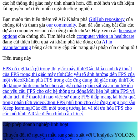
các hệ thống thị giác máy tính nhanh hơn, đổi mới hơn và tiết kiệm
tài nguyên hơn trên nhiều ngành công nghiệp.
Bạn muốn tìm hiểu thêm về AI? Khám phá
GitHub repository
của
chúng tôi và tham gia
our community
. Bạn đã sẵn sàng bắt đầu các
dự án computer vision của riêng mình chưa? Hãy xem các
licensing
options
của chúng tôi. Tìm hiểu cách
computer vision in healthcare
đang cải thiện hiệu quả và khám phá tác động của
AI in
manufacturing
bằng cách truy cập các trang giải pháp của chúng tôi!
Trên trang này
FPS có nghĩa là gì trong thị giác máy tính?
Các khía cạnh kỹ thuật
của FPS trong thị giác máy tính
Các yếu tố ảnh hưởng đến FPS của
một video
Khám phá FPS trong các ứng dụng thị giác máy tính
Tốc
độ khung hình cao hơn cho các giải pháp giám sát và an ninh
Hiểu
các yêu cầu FPS cho các hệ thống tự động
Mối liên hệ giữa FPS và
phân tích thể thao
Khi nào việc sử dụng FPS thấp mang lại hiệu quả
trong phân tích video
Chọn FPS phù hợp cho các ứng dụng học sâu
(deep learning)
Các đổi mới trong tương lai và tối ưu hóa FPS cho
các mô hình AI
Các điểm chính cần lưu ý
Cấp phép doanh nghiệp linh hoạt
Chuyển đổi từ nguyên mẫu sang sản xuất với Ultralytics YOLO26.