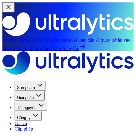
YOLO Vision 2026:
Sự kiện vision AI toàn cầu sẽ quay trở lại vào
ngày 13 tháng 9, trực tiếp và trực tuyến.
Sản phẩm
Giải pháp
Tài nguyên
Công ty
Giá cả
Cấp phép