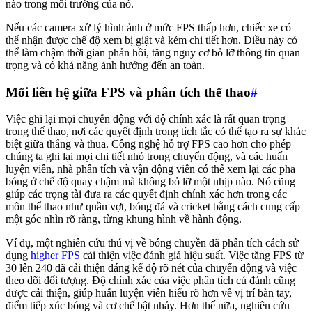
nào trong môi trường của nó.
Nếu các camera xử lý hình ảnh ở mức FPS thấp hơn, chiếc xe có
thể nhận được chế độ xem bị giật và kém chi tiết hơn. Điều này có
thể làm chậm thời gian phản hồi, tăng nguy cơ bỏ lỡ thông tin quan
trọng và có khả năng ảnh hưởng đến an toàn.
Mối liên hệ giữa FPS và phân tích thể thao
#
Việc ghi lại mọi chuyển động với độ chính xác là rất quan trọng
trong thể thao, nơi các quyết định trong tích tắc có thể tạo ra sự khác
biệt giữa thắng và thua. Công nghệ hỗ trợ FPS cao hơn cho phép
chúng ta ghi lại mọi chi tiết nhỏ trong chuyển động, và các huấn
luyện viên, nhà phân tích và vận động viên có thể xem lại các pha
bóng ở chế độ quay chậm mà không bỏ lỡ một nhịp nào. Nó cũng
giúp các trọng tài đưa ra các quyết định chính xác hơn trong các
môn thể thao như quần vợt, bóng đá và cricket bằng cách cung cấp
một góc nhìn rõ ràng, từng khung hình về hành động.
Ví dụ, một nghiên cứu thú vị về bóng chuyền đã phân tích cách sử
dụng
higher FPS
cải thiện việc đánh giá hiệu suất. Việc tăng FPS từ
30 lên 240 đã cải thiện đáng kể độ rõ nét của chuyển động và việc
theo dõi đối tượng. Độ chính xác của việc phân tích cú đánh cũng
được cải thiện, giúp huấn luyện viên hiểu rõ hơn về vị trí bàn tay,
điểm tiếp xúc bóng và cơ chế bật nhảy. Hơn thế nữa, nghiên cứu