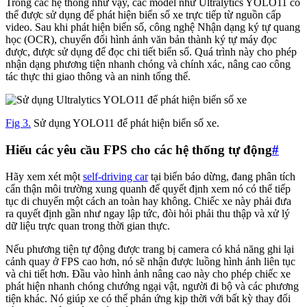
Trong các hệ thống như vậy, các model như Ultralytics YOLO11 có
thể được sử dụng để phát hiện biển số xe trực tiếp từ nguồn cấp
video. Sau khi phát hiện biển số, công nghệ Nhận dạng ký tự quang
học (OCR), chuyển đổi hình ảnh văn bản thành ký tự máy đọc
được, được sử dụng để đọc chi tiết biển số. Quá trình này cho phép
nhận dạng phương tiện nhanh chóng và chính xác, nâng cao công
tác thực thi giao thông và an ninh tổng thể.
Fig 3.
Sử dụng YOLO11 để phát hiện biển số xe.
Hiểu các yêu cầu FPS cho các hệ thống tự động
#
Hãy xem xét một
self-driving car
tại biển báo dừng, đang phân tích
cẩn thận môi trường xung quanh để quyết định xem nó có thể tiếp
tục di chuyển một cách an toàn hay không. Chiếc xe này phải đưa
ra quyết định gần như ngay lập tức, đòi hỏi phải thu thập và xử lý
dữ liệu trực quan trong thời gian thực.
Nếu phương tiện tự động được trang bị camera có khả năng ghi lại
cảnh quay ở FPS cao hơn, nó sẽ nhận được luồng hình ảnh liên tục
và chi tiết hơn. Đầu vào hình ảnh nâng cao này cho phép chiếc xe
phát hiện nhanh chóng chướng ngại vật, người đi bộ và các phương
tiện khác. Nó giúp xe có thể phản ứng kịp thời với bất kỳ thay đổi