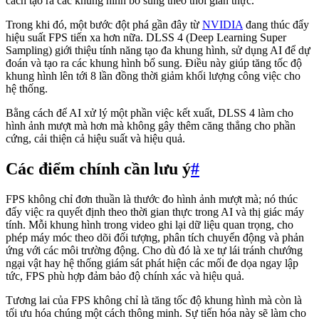
cách tạo ra các khung hình bổ sung theo thời gian thực.
Trong khi đó, một bước đột phá gần đây từ
NVIDIA
đang thúc đẩy
hiệu suất FPS tiến xa hơn nữa. DLSS 4 (Deep Learning Super
Sampling) giới thiệu tính năng tạo đa khung hình, sử dụng AI để dự
đoán và tạo ra các khung hình bổ sung. Điều này giúp tăng tốc độ
khung hình lên tới 8 lần đồng thời giảm khối lượng công việc cho
hệ thống.
Bằng cách để AI xử lý một phần việc kết xuất, DLSS 4 làm cho
hình ảnh mượt mà hơn mà không gây thêm căng thẳng cho phần
cứng, cải thiện cả hiệu suất và hiệu quả.
Các điểm chính cần lưu ý
#
FPS không chỉ đơn thuần là thước đo hình ảnh mượt mà; nó thúc
đẩy việc ra quyết định theo thời gian thực trong AI và thị giác máy
tính. Mỗi khung hình trong video ghi lại dữ liệu quan trọng, cho
phép máy móc theo dõi đối tượng, phân tích chuyển động và phản
ứng với các môi trường động. Cho dù đó là xe tự lái tránh chướng
ngại vật hay hệ thống giám sát phát hiện các mối đe dọa ngay lập
tức, FPS phù hợp đảm bảo độ chính xác và hiệu quả.
Tương lai của FPS không chỉ là tăng tốc độ khung hình mà còn là
tối ưu hóa chúng một cách thông minh. Sự tiến hóa này sẽ làm cho