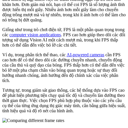
khăn hơn. Đơn giản mà nói, bạn có thể coi FPS là số lượng ảnh tĩnh
được hiển thị mỗi giây. Nhiều ảnh hơn mỗi giây làm cho chuyển
động trông mượt mà và tự nhiên, trong khi ít ảnh hơn có thể làm cho
nó trông bị đứt quãng.
Giống như trong trò chơi điện tử, FPS là một phần quan trọng trong
các
computer vision applications
. FPS cao hơn giúp theo dõi các đối
tượng sử dụng Vision AI một cách mượt mà, trong khi FPS thấp
hơn có thể dẫn đến việc bỏ lỡ các chi tiết.
Ví dụ, trong phân tích thể thao, các
AI-powered cameras
cần FPS
cao hơn để có thể theo dõi các đường chuyền nhanh, chuyển động
của cầu thủ và quỹ đạo của bóng. FPS thấp hơn có thể dẫn đến việc
bỏ lỡ một pha chạm chân vào bóng quan trọng hoặc sự thay đổi
hướng nhanh chóng, ảnh hưởng đến độ chính xác của việc phân
tích.
Tương tự, trong giám sát giao thông, các hệ thống dựa vào FPS cao
để phát hiện phương tiện chạy quá tốc độ và chuyển làn đường theo
thời gian thực. Việc chọn FPS phù hợp phụ thuộc vào các yêu cầu
cụ thể của từng ứng dụng thị giác máy tính, cân bằng giữa hiệu suất,
tính hiệu quả và độ rõ nét của hình ảnh.