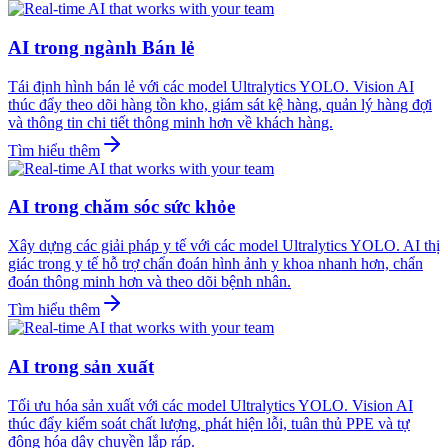
AI trong ngành Bán lẻ
Tái định hình bán lẻ với các model Ultralytics YOLO. Vision AI
thúc đẩy theo dõi hàng tồn kho, giám sát kệ hàng, quản lý hàng đợi
và thông tin chi tiết thông minh hơn về khách hàng.
Tìm hiểu thêm
AI trong chăm sóc sức khỏe
Xây dựng các giải pháp y tế với các model Ultralytics YOLO. AI thị
giác trong y tế hỗ trợ chẩn đoán hình ảnh y khoa nhanh hơn, chẩn
đoán thông minh hơn và theo dõi bệnh nhân.
Tìm hiểu thêm
AI trong sản xuất
Tối ưu hóa sản xuất với các model Ultralytics YOLO. Vision AI
thúc đẩy kiểm soát chất lượng, phát hiện lỗi, tuân thủ PPE và tự
động hóa dây chuyền lắp ráp.