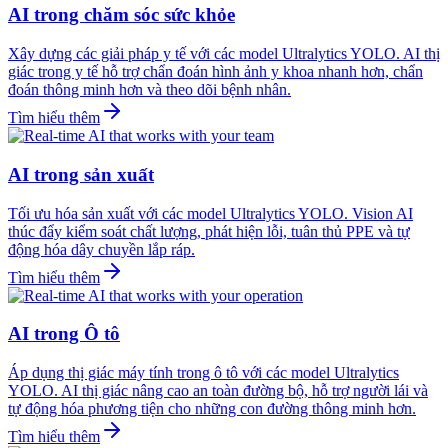
AI trong chăm sóc sức khỏe
Xây dựng các giải pháp y tế với các model Ultralytics YOLO. AI thị
giác trong y tế hỗ trợ chẩn đoán hình ảnh y khoa nhanh hơn, chẩn
đoán thông minh hơn và theo dõi bệnh nhân.
Tìm hiểu thêm
AI trong sản xuất
Tối ưu hóa sản xuất với các model Ultralytics YOLO. Vision AI
thúc đẩy kiểm soát chất lượng, phát hiện lỗi, tuân thủ PPE và tự
động hóa dây chuyền lắp ráp.
Tìm hiểu thêm
AI trong Ô tô
Áp dụng thị giác máy tính trong ô tô với các model Ultralytics
YOLO. AI thị giác nâng cao an toàn đường bộ, hỗ trợ người lái và
tự động hóa phương tiện cho những con đường thông minh hơn.
Tìm hiểu thêm