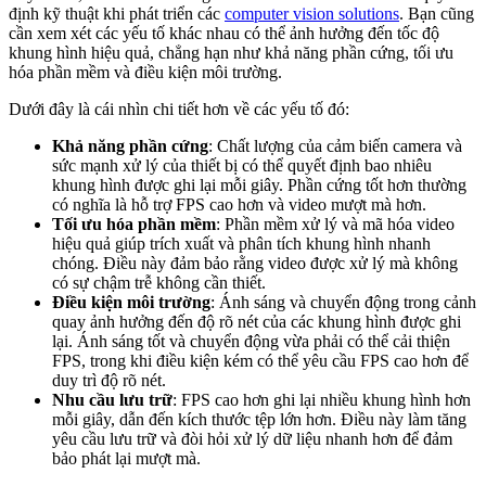
định kỹ thuật khi phát triển các
computer vision solutions
. Bạn cũng
cần xem xét các yếu tố khác nhau có thể ảnh hưởng đến tốc độ
khung hình hiệu quả, chẳng hạn như khả năng phần cứng, tối ưu
hóa phần mềm và điều kiện môi trường.
Dưới đây là cái nhìn chi tiết hơn về các yếu tố đó:
Khả năng phần cứng
: Chất lượng của cảm biến camera và
sức mạnh xử lý của thiết bị có thể quyết định bao nhiêu
khung hình được ghi lại mỗi giây. Phần cứng tốt hơn thường
có nghĩa là hỗ trợ FPS cao hơn và video mượt mà hơn.
Tối ưu hóa phần mềm
: Phần mềm xử lý và mã hóa video
hiệu quả giúp trích xuất và phân tích khung hình nhanh
chóng. Điều này đảm bảo rằng video được xử lý mà không
có sự chậm trễ không cần thiết.
Điều kiện môi trường
: Ánh sáng và chuyển động trong cảnh
quay ảnh hưởng đến độ rõ nét của các khung hình được ghi
lại. Ánh sáng tốt và chuyển động vừa phải có thể cải thiện
FPS, trong khi điều kiện kém có thể yêu cầu FPS cao hơn để
duy trì độ rõ nét.
Nhu cầu lưu trữ
: FPS cao hơn ghi lại nhiều khung hình hơn
mỗi giây, dẫn đến kích thước tệp lớn hơn. Điều này làm tăng
yêu cầu lưu trữ và đòi hỏi xử lý dữ liệu nhanh hơn để đảm
bảo phát lại mượt mà.