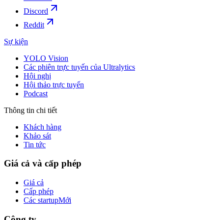
Discord
Reddit
Sự kiện
YOLO Vision
Các phiên trực tuyến của Ultralytics
Hội nghị
Hội thảo trực tuyến
Podcast
Thông tin chi tiết
Khách hàng
Khảo sát
Tin tức
Giá cả và cấp phép
Giá cả
Cấp phép
Các startup
Mới
Công ty