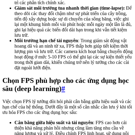
trì các phân tích chính xác.
Giám sát môi trường tua nhanh thời gian (time-lapse):
Để
theo dõi các thay đổi chậm như sự phát triển của cây trồng,
tiến độ xây dựng hoặc sự di chuyển của sông băng, việc ghi
lại một khung hình mỗi vài phút hoặc mỗi ngày một lần là đủ,
ghi lại hiệu quả các biến đổi dài hạn trong khi vẫn tiết kiệm
lưu trữ.
Môi trường hạn chế tài nguyên
: Trong giám sát động vật
hoang dã và an ninh từ xa, FPS thấp hơn giúp tiết kiệm thời
lượng pin và lưu trữ. Các camera kích hoạt bằng chuyển động
hoạt động ở mức 5-10 FPS có thể ghi lại các sự kiện thiết yếu
trong thời gian dài, khiến chúng trở nên lý tưởng cho các cài
đặt ngoài lưới điện.
Chọn FPS phù hợp cho các ứng dụng học
sâu (deep learning)
#
Việc chọn FPS lý tưởng đòi hỏi phải cân bằng giữa hiệu suất và các
hạn chế của hệ thống. Dưới đây là một số cân nhắc cần lưu ý khi tối
ưu hóa FPS cho các ứng dụng học sâu:
Cân bằng giữa hiệu suất và tài nguyên
: FPS cao hơn cải
thiện khả năng phản hồi nhưng cũng làm tăng nhu cầu về
năng lượng và xử lý. Điều chỉnh FPS linh hoạt, sử dụng nội