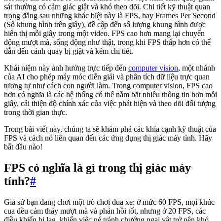
sát thường có cảm giác giật và khó theo dõi. Chi tiết kỹ thuật quan
trọng đằng sau những khác biệt này là FPS, hay Frames Per Second
(Số khung hình trên giây), đề cập đến số lượng khung hình được
hiển thị mỗi giây trong một video. FPS cao hơn mang lại chuyển
động mượt mà, sống động như thật, trong khi FPS thấp hơn có thể
dẫn đến cảnh quay bị giật và kém chi tiết.
Khái niệm này ảnh hưởng trực tiếp đến
computer vision
, một nhánh
của AI cho phép máy móc diễn giải và phân tích dữ liệu trực quan
tương tự như cách con người làm. Trong computer vision, FPS cao
hơn có nghĩa là các hệ thống có thể nắm bắt nhiều thông tin hơn mỗi
giây, cải thiện độ chính xác của việc phát hiện và theo dõi đối tượng
trong thời gian thực.
Trong bài viết này, chúng ta sẽ khám phá các khía cạnh kỹ thuật của
FPS và cách nó liên quan đến các ứng dụng thị giác máy tính. Hãy
bắt đầu nào!
FPS có nghĩa là gì trong thị giác máy
tính?
#
Giả sử bạn đang chơi một trò chơi đua xe: ở mức 60 FPS, mọi khúc
cua đều cảm thấy mượt mà và phản hồi tốt, nhưng ở 20 FPS, các
điều khiển bị lag, khiến việc né tránh chướng ngại vật trở nên khó