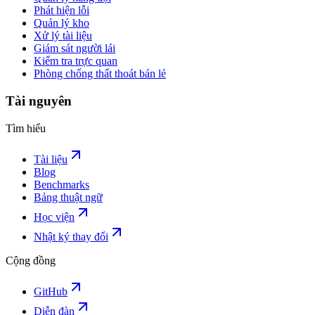
Phát hiện lỗi
Quản lý kho
Xử lý tài liệu
Giám sát người lái
Kiểm tra trực quan
Phòng chống thất thoát bán lẻ
Tài nguyên
Tìm hiểu
Tài liệu
Blog
Benchmarks
Bảng thuật ngữ
Học viện
Nhật ký thay đổi
Cộng đồng
GitHub
Diễn đàn