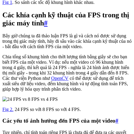
Fig 1
. So sánh các tốc độ khung hình khác nhau.
Các khía cạnh kỹ thuật của FPS trong thị
giác máy tính
#
Bây giờ chúng ta đã thảo luận FPS là gì và cách nó được sử dụng
trong thị giác máy tính, hãy đi sâu vào các khía cạnh kỹ thuật của nó
- bắt đầu với cách tính FPS của một video.
Chia tổng số khung hình cho thời lượng tính bằng giây sẽ cho bạn
biết FPS của một video. Ví dụ: nếu một video có 96 khung hình
trong 4 giây, thì kết quả là 24 FPS - nghĩa là 24 hình ảnh được hiển
thị mỗi giây - trong khi 32 khung hình trong 4 giây dẫn đến 8 FPS.
Các thư viện Python như
OpenCV
có thể được sử dụng để trích
xuất siêu dữ liệu video, đếm khung hình và tự động tính toán FPS,
giúp hợp lý hóa quy trình phân tích video.
Fig 2.
24 FPS so với 8 FPS so với 4 FPS.
Các yếu tố ảnh hưởng đến FPS của một video
#
Tuy nhiên, chỉ tính toán riêng FPS là chưa đủ để đưa ra các quyết