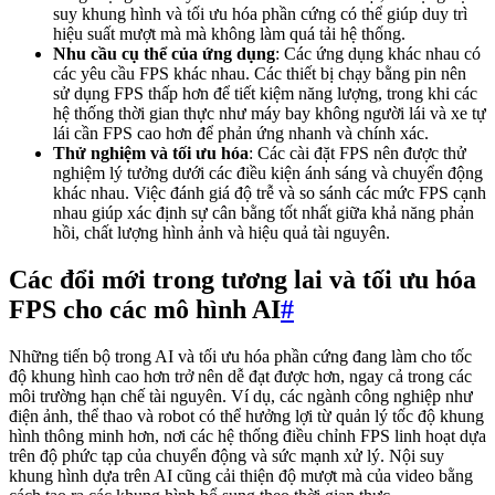
suy khung hình và tối ưu hóa phần cứng có thể giúp duy trì
hiệu suất mượt mà mà không làm quá tải hệ thống.
Nhu cầu cụ thể của ứng dụng
: Các ứng dụng khác nhau có
các yêu cầu FPS khác nhau. Các thiết bị chạy bằng pin nên
sử dụng FPS thấp hơn để tiết kiệm năng lượng, trong khi các
hệ thống thời gian thực như máy bay không người lái và xe tự
lái cần FPS cao hơn để phản ứng nhanh và chính xác.
Thử nghiệm và tối ưu hóa
: Các cài đặt FPS nên được thử
nghiệm lý tưởng dưới các điều kiện ánh sáng và chuyển động
khác nhau. Việc đánh giá độ trễ và so sánh các mức FPS cạnh
nhau giúp xác định sự cân bằng tốt nhất giữa khả năng phản
hồi, chất lượng hình ảnh và hiệu quả tài nguyên.
Các đổi mới trong tương lai và tối ưu hóa
FPS cho các mô hình AI
#
Những tiến bộ trong AI và tối ưu hóa phần cứng đang làm cho tốc
độ khung hình cao hơn trở nên dễ đạt được hơn, ngay cả trong các
môi trường hạn chế tài nguyên. Ví dụ, các ngành công nghiệp như
điện ảnh, thể thao và robot có thể hưởng lợi từ quản lý tốc độ khung
hình thông minh hơn, nơi các hệ thống điều chỉnh FPS linh hoạt dựa
trên độ phức tạp của chuyển động và sức mạnh xử lý. Nội suy
khung hình dựa trên AI cũng cải thiện độ mượt mà của video bằng