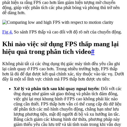
phát hiện ra rằng FPS cao hơn làm giảm hiện tượng mờ chuyển
động, giúp việc phân tích các pha phát bóng và phòng thủ trở nên
dễ dàng hơn.
Fig 4.
So sánh FPS thấp và cao đối với độ rõ nét của chuyển động.
Khi nào việc sử dụng FPS thấp mang lại
hiệu quả trong phân tích video
#
Không phải tất cả các ứng dụng thị giác máy tính đều yêu cầu ghi
lại cảnh quay ở FPS cao hơn. Trong nhiều trường hợp, FPS thấp
hơn là đủ để đạt được kết quả chính xác, tùy thuộc vào tác vụ. Dưới
đây là một số lĩnh vực chính mà FPS thấp hơn được ưu tiên:
Xử lý và phân tích sau khi quay ngoại tuyến
: Đối với các
ứng dụng như giám sát giao thông và phân tích đám đông,
việc ghi lại mọi khung hình ở FPS cao không phải lúc nào
cũng cần thiết. FPS thấp hơn vẫn có thể cung cấp đủ dữ liệu
để phân tích các mô hình chuyển động, chẳng hạn như lưu
lượng phương tiện, mật độ người đi bộ và xu hướng ùn tắc.
Bằng cách giảm các khung hình dư thừa, phương pháp này
giảm thiểu yêu cầu lưu trữ và tải tính toán trong khi vẫn duy