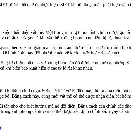
IFT, được thiết kế để thực hiện. SIFT là một thuật toán phát hiện và mô
 việc nhận diện vật thể. Một trong những thuộc tính chính được gọi là 
à ở rất xa. Ngay cả khi vật thể không hoàn toàn hiển thị rõ, thuật toá
-space theory. Đơn giản mà nói, hình ảnh được làm mờ ở các mức độ kh
ất kể hình ảnh thay đổi như thế nào về kích thước hoặc độ sắc nét.
ông lớn hơn nhiều so với cùng biển báo đó được chụp từ xa, nhưng SIF
ả khi biển báo xuất hiện ở các tỷ lệ rất khác nhau.
đôi khi thậm chí là ngược đầu. SIFT xử lý điều này thông qua một thuộc 
ục bộ. Bằng cách này, cùng một vật thể có thể được nhận diện bất kể n
i tên nhỏ cho biết hướng mà nó đối diện. Bằng cách căn chỉnh các đặ
ụp trong ảnh phong cảnh vẫn có thể được xác định chính xác ngay cả k
#