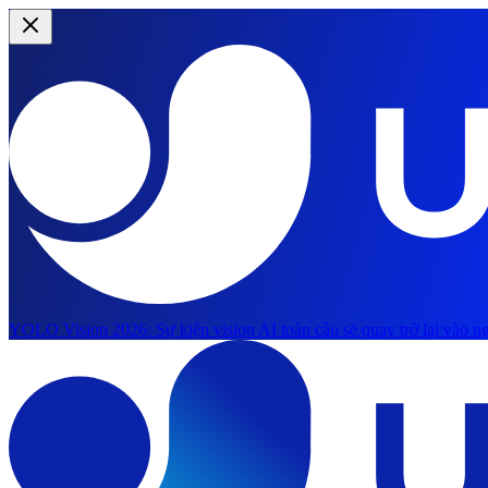
YOLO Vision 2026:
Sự kiện vision AI toàn cầu sẽ quay trở lại vào ng