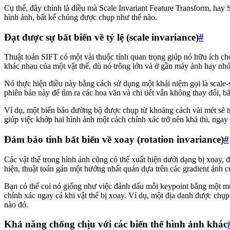
Cụ thể, đây chính là điều mà Scale Invariant Feature Transform, hay S
hình ảnh, bất kể chúng được chụp như thế nào.
Đạt được sự bất biến về tỷ lệ (scale invariance)
#
Thuật toán SIFT có một vài thuộc tính quan trọng giúp nó hữu ích cho
khác nhau của một vật thể, dù nó trông lớn và ở gần máy ảnh hay nhỏ v
Nó thực hiện điều này bằng cách sử dụng một khái niệm gọi là scale
phiên bản này để tìm ra các hoa văn và chi tiết vẫn không thay đổi, b
Ví dụ, một biển báo đường bộ được chụp từ khoảng cách vài mét sẽ tr
giúp việc khớp hai hình ảnh một cách chính xác trở nên khả thi, ngay c
Đảm bảo tính bất biến về xoay (rotation invariance)
#
Các vật thể trong hình ảnh cũng có thể xuất hiện dưới dạng bị xoay, 
hiện, thuật toán gán một hướng nhất quán dựa trên các gradient ảnh c
Bạn có thể coi nó giống như việc đánh dấu mỗi keypoint bằng một mũ
chính xác ngay cả khi vật thể bị xoay. Ví dụ, một địa danh được ch
nào đó.
Khả năng chống chịu với các biến thể hình ảnh khác