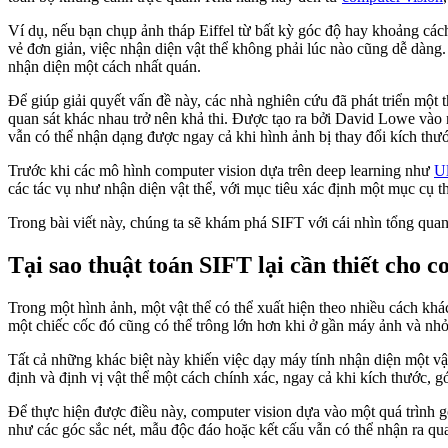
Ví dụ, nếu bạn chụp ảnh tháp Eiffel từ bất kỳ góc độ hay khoảng các
vẻ đơn giản, việc nhận diện vật thể không phải lúc nào cũng dễ dàng.
nhận diện một cách nhất quán.
Để giúp giải quyết vấn đề này, các nhà nghiên cứu đã phát triển một t
quan sát khác nhau trở nên khả thi. Được tạo ra bởi David Lowe vào
vẫn có thể nhận dạng được ngay cả khi hình ảnh bị thay đổi kích thư
Trước khi các mô hình computer vision dựa trên deep learning như
U
các tác vụ như nhận diện vật thể, với mục tiêu xác định một mục cụ 
Trong bài viết này, chúng ta sẽ khám phá SIFT với cái nhìn tổng quan 
Tại sao thuật toán SIFT lại cần thiết cho 
Trong một hình ảnh, một vật thể có thể xuất hiện theo nhiều cách khá
một chiếc cốc đó cũng có thể trông lớn hơn khi ở gần máy ảnh và nhỏ
Tất cả những khác biệt này khiến việc dạy máy tính nhận diện một vậ
định và định vị vật thể một cách chính xác, ngay cả khi kích thước, g
Để thực hiện được điều này, computer vision dựa vào một quá trình g
như các góc sắc nét, mẫu độc đáo hoặc kết cấu vẫn có thể nhận ra qua