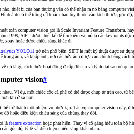
h nào, thiết bị của bạn thường vẫn có thể nhận ra nó bằng computer vi
 Hình ảnh có thể trông rất khác nhau tùy thuộc vào kích thước, góc độ
huật toán computer vision gọi là Scale Invariant Feature Transform, hay
 năm 1999, SIFT được thiết kế để tìm kiếm và mô tả các keypoints độc
ớc, xoay hoặc được chiếu sáng khác đi.
ltralytics YOLO11
trở nên phổ biến, SIFT là một kỹ thuật được sử dụn
thể trong ảnh, và khớp ảnh, nơi các bức ảnh được căn chỉnh bằng cách t
về nó là gì, cách thức hoạt động ở cấp độ cao và lý do tại sao nó quan
computer vision
#
c nhau. Ví dụ, một chiếc cốc cà phê có thể được chụp từ trên cao, từ 
 hơn khi ở xa hơn.
t thể trở thành một nhiệm vụ phức tạp. Tác vụ computer vision này, đư
óc độ hoặc điều kiện chiếu sáng của chúng thay đổi.
ọi là
feature extraction
hoặc phát hiện. Thay vì cố gắng hiểu toàn bộ hì
 các góc độ, tỷ lệ và điều kiện chiếu sáng khác nhau.