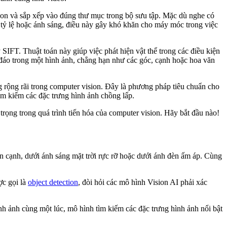
sion và sắp xếp vào đúng thư mục trong bộ sưu tập. Mặc dù nghe có
, tỷ lệ hoặc ánh sáng, điều này gây khó khăn cho máy móc trong việc
 SIFT. Thuật toán này giúp việc phát hiện vật thể trong các điều kiện
 đáo trong một hình ảnh, chẳng hạn như các góc, cạnh hoặc hoa văn
g rộng rãi trong computer vision. Đây là phương pháp tiêu chuẩn cho
ìm kiếm các đặc trưng hình ảnh chồng lấp.
 trọng trong quá trình tiến hóa của computer vision. Hãy bắt đầu nào!
bên cạnh, dưới ánh sáng mặt trời rực rỡ hoặc dưới ánh đèn ấm áp. Cùng
ợc gọi là
object detection
, đòi hỏi các mô hình Vision AI phải xác
nh ảnh cùng một lúc, mô hình tìm kiếm các đặc trưng hình ảnh nổi bật