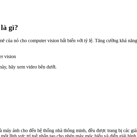
là gì?
ẽ của nó cho computer vision bất biến với tỷ lệ. Tăng cường khả năng
 này, hãy xem video bên dưới.
 và máy ảnh cho đến hệ thống nhà thông minh, đều được trang bị các giả
, một lĩnh vực trí tuệ nhân tạo cho phép máy móc hiểu và diễn giải hìn