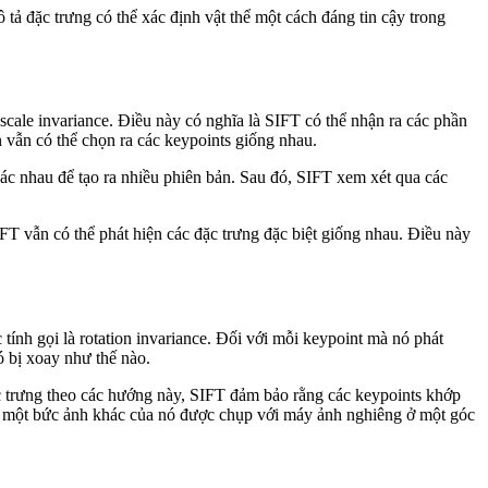
 tả đặc trưng có thể xác định vật thể một cách đáng tin cậy trong
scale invariance. Điều này có nghĩa là SIFT có thể nhận ra các phần
n vẫn có thể chọn ra các keypoints giống nhau.
ác nhau để tạo ra nhiều phiên bản. Sau đó, SIFT xem xét qua các
T vẫn có thể phát hiện các đặc trưng đặc biệt giống nhau. Điều này
tính gọi là rotation invariance. Đối với mỗi keypoint mà nó phát
ó bị xoay như thế nào.
c trưng theo các hướng này, SIFT đảm bảo rằng các keypoints khớp
hi một bức ảnh khác của nó được chụp với máy ảnh nghiêng ở một góc