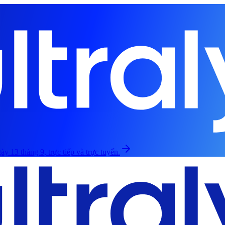
ày 13 tháng 9, trực tiếp và trực tuyến.