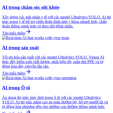
AI trong chăm sóc sức khỏe
Xây dựng các giải pháp y tế với các model Ultralytics YOLO. AI thị
giác trong y tế hỗ trợ chẩn đoán hình ảnh y khoa nhanh hơn, chẩn
đoán thông minh hơn và theo dõi bệnh nhân.
Tìm hiểu thêm
AI trong sản xuất
Tối ưu hóa sản xuất với các model Ultralytics YOLO. Vision AI
thúc đẩy kiểm soát chất lượng, phát hiện lỗi, tuân thủ PPE và tự
động hóa dây chuyền lắp ráp.
Tìm hiểu thêm
AI trong Ô tô
Áp dụng thị giác máy tính trong ô tô với các model Ultralytics
YOLO. AI thị giác nâng cao an toàn đường bộ, hỗ trợ người lái và
tự động hóa phương tiện cho những con đường thông minh hơn.