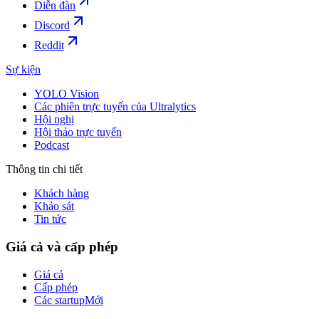
Diễn đàn
Discord
Reddit
Sự kiện
YOLO Vision
Các phiên trực tuyến của Ultralytics
Hội nghị
Hội thảo trực tuyến
Podcast
Thông tin chi tiết
Khách hàng
Khảo sát
Tin tức
Giá cả và cấp phép
Giá cả
Cấp phép
Các startup
Mới