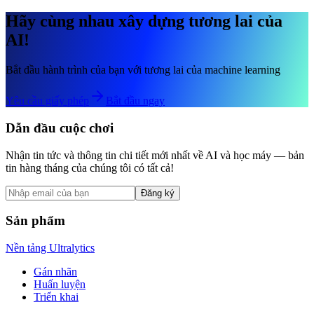
Hãy cùng nhau xây dựng tương lai của
AI!
Bắt đầu hành trình của bạn với tương lai của machine learning
Yêu cầu giấy phép
Bắt đầu ngay
Dẫn đầu cuộc chơi
Nhận tin tức và thông tin chi tiết mới nhất về AI và học máy — bản
tin hàng tháng của chúng tôi có tất cả!
Đăng ký
Sản phẩm
Nền tảng Ultralytics
Gán nhãn
Huấn luyện
Triển khai