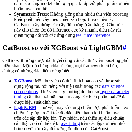
đảm bảo rằng model không bị quá khớp với phân phối dữ liệu
huấn luyện cụ thể.
Symmetric Trees
: Không giống như nhiều thư viện boosting
khác phát triển cây theo chiều sâu hoặc theo chiều lá,
CatBoost xây dựng các cây đối xứng (cân bằng). Cấu trúc
này cho phép tốc độ inference cực kỳ nhanh, điều này rất
quan trọng đối với các ứng dụng
real-time inference
.
CatBoost so với XGBoost và LightGBM
#
CatBoost thường được đánh giá cùng với các thư viện boosting phổ
biến khác. Mặc dù chúng chia sẻ cùng một framework cơ bản,
chúng có những đặc điểm riêng biệt.
XGBoost
: Một thư viện có tính linh hoạt cao và được sử
dụng rộng rãi, nổi tiếng với hiệu suất trong các
data science
competitions
. Thư viện này thường đòi hỏi sự
hyperparameter
tuning
cẩn thận và mã hóa thủ công các biến phân loại để đạt
được hiệu suất đỉnh cao.
LightGBM
: Thư viện này sử dụng chiến lược phát triển theo
chiều lá, giúp nó đạt tốc độ đặc biệt nhanh khi huấn luyện
trên các tập dữ liệu lớn. Tuy nhiên, nếu thiếu sự điều chuẩn
cẩn thận, nó có thể dễ bị
overfitting
trên các tập dữ liệu nhỏ
hơn so với các cây đối xứng ổn định của CatBoost.