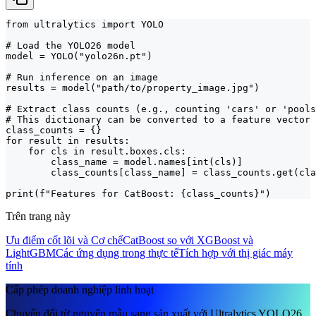
from ultralytics import YOLO

# Load the YOLO26 model

model = YOLO("yolo26n.pt")

# Run inference on an image

results = model("path/to/property_image.jpg")

# Extract class counts (e.g., counting 'cars' or 'pools
# This dictionary can be converted to a feature vector 
class_counts = {}

for result in results:

    for cls in result.boxes.cls:

        class_name = model.names[int(cls)]

        class_counts[class_name] = class_counts.get(cla
print(f"Features for CatBoost: {class_counts}")
Trên trang này
Ưu điểm cốt lõi và Cơ chế
CatBoost so với XGBoost và
LightGBM
Các ứng dụng trong thực tế
Tích hợp với thị giác máy
tính
Cấp phép doanh nghiệp linh hoạt
Chuyển đổi từ nguyên mẫu sang sản xuất với Ultralytics YOLO26.