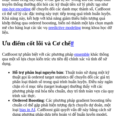
truyền thống thường đòi hỏi các kỹ thuật tiền xử lý phức tạp như
one-hot encoding
để chuyển đổi các danh mục thành số, CatBoost
có thể xử lý các đặc trưng này trực tiếp trong quá trình huấn luyện.
Khả năng này, kết hợp với khả năng giảm thiểu hiện tượng quá
khớp thông qua ordered boosting, biến nó thành một lựa chọn mạnh
mẽ cho hàng loạt các tác vụ
predictive modeling
trong khoa học dữ
liệu.
Ưu điểm cốt lõi và Cơ chế
#
CatBoost tự phân biệt với các phương pháp
ensemble
khác thông
qua một số lựa chọn kiến trúc ưu tiên độ chính xác và tính dễ sử
dụng.
Hỗ trợ phân loại nguyên bản
: Thuật toán sử dụng một kỹ
thuật gọi là ordered target statistics để chuyển đổi các giá trị
phân loại thành số trong quá trình huấn luyện. Điều này ngăn
chặn rò rỉ mục tiêu (target leakage) thường thấy với các
phương pháp mã hóa tiêu chuẩn, duy trì tính toàn vẹn của quy
trình xác thực.
Ordered Boosting
: Các phương pháp gradient boosting tiêu
chuẩn có thể gặp phải hiện tượng dịch chuyển dự đoán, một
loại
bias in AI
. CatBoost giải quyết vấn đề này bằng cách sử
dụng phương pháp dựa trên hoán vị để huấn luyện model,