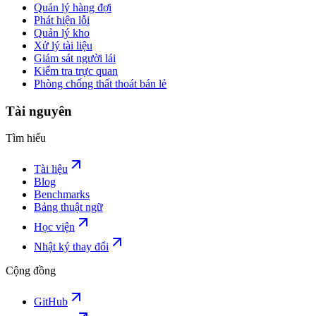
Quản lý hàng đợi
Phát hiện lỗi
Quản lý kho
Xử lý tài liệu
Giám sát người lái
Kiểm tra trực quan
Phòng chống thất thoát bán lẻ
Tài nguyên
Tìm hiểu
Tài liệu
Blog
Benchmarks
Bảng thuật ngữ
Học viện
Nhật ký thay đổi
Cộng đồng
GitHub