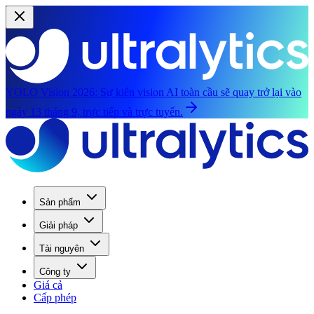
YOLO Vision 2026:
Sự kiện vision AI toàn cầu sẽ quay trở lại vào
ngày 13 tháng 9, trực tiếp và trực tuyến.
Sản phẩm
Giải pháp
Tài nguyên
Công ty
Giá cả
Cấp phép