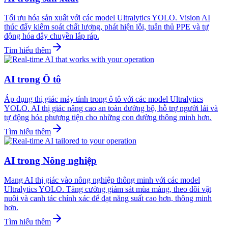
Tối ưu hóa sản xuất với các model Ultralytics YOLO. Vision AI
thúc đẩy kiểm soát chất lượng, phát hiện lỗi, tuân thủ PPE và tự
động hóa dây chuyền lắp ráp.
Tìm hiểu thêm
AI trong Ô tô
Áp dụng thị giác máy tính trong ô tô với các model Ultralytics
YOLO. AI thị giác nâng cao an toàn đường bộ, hỗ trợ người lái và
tự động hóa phương tiện cho những con đường thông minh hơn.
Tìm hiểu thêm
AI trong Nông nghiệp
Mang AI thị giác vào nông nghiệp thông minh với các model
Ultralytics YOLO. Tăng cường giám sát mùa màng, theo dõi vật
nuôi và canh tác chính xác để đạt năng suất cao hơn, thông minh
hơn.
Tìm hiểu thêm