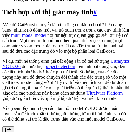
Tích hợp với thị giác máy tính
#
Mặc dù CatBoost chủ yếu là một công cụ dành cho dữ liệu dạng
bảng, nhưng nó đóng một vai trò quan trọng trong các quy trình làm
việc
multi-modal model
nơi dữ liệu trực quan gặp gỡ siêu dữ liệu có
cấu trúc. Một quy trình phổ biến liên quan đến việc sử dụng một
computer vision model để trích xuất các đặc trưng từ hình ảnh và
sau đó đưa các đặc trưng đó vào một bộ phân loại CatBoost.
Ví dụ, một hệ thống định giá bất động sản có thể sử dụng
Ultralytics
YOLO26
để thực hiện
object detection
trên ảnh bất động sản, đếm
các tiện ích như hồ bơi hoặc pin mặt trời. Số lượng của các đối
tượng này sau đó được chuyển đổi thành các đặc trưng số vào một
CatBoost model cùng với dữ liệu vị trí và diện tích sàn để dự đoán
giá trị của ngôi nhà. Các nhà phát triển có thể quản lý thành phần thị
giác của các pipeline này bằng cách sử dụng
Ultralytics Platform
,
giúp đơn giản hóa việc quản lý tập dữ liệu và triển khai model.
Ví dụ sau đây minh họa cách tải một model YOLO được huấn
luyện sẵn để trích xuất số lượng đối tượng từ một hình ảnh, sau đó
có thể đóng vai trò là đặc trưng đầu vào cho một model CatBoost.