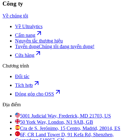
Công ty
Về chúng tôi
Về Ultralytics
Cẩm nang
Nguyên tắc thương hiệu
Tuyển dụng
Chúng tôi đang tuyển dụng!
Cửa hàng
Chương trình
Đối tác
Tích hợp
Đóng góp cho OSS
Địa điểm
5001 Judicial Way, Frederick, MD 21703, US
50 York Way, London, N1 9AB, GB
Cra de S. Jerónimo, 15 Centro, Madrid, 28014, ES
6F, CR Land Tower D, 91 Kefa Rd, Shenzhen,