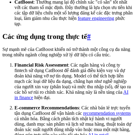
CatBoost
: Thường mang lại độ chính xác "có sẵn" tốt nhất
với các tham số mặc định. Đây thường là lựa chọn ưu tiên khi
các tập dữ liệu chứa một số lượng đáng kể các đặc trưng phân
loại, làm giảm nhu cầu thực hiện
feature engineering
phức
tạp.
Các ứng dụng trong thực tế
#
Sự mạnh mẽ của CatBoost khiến nó trở thành một công cụ đa năng
trong nhiều ngành công nghiệp xử lý dữ liệu có cấu trúc.
Financial Risk Assessment
: Các ngân hàng và công ty
fintech sử dụng CatBoost để đánh giá điều kiện vay và dự
đoán khả năng vỡ nợ tín dụng. Model có thể tích hợp liền
mạch các loại dữ liệu đa dạng, chẳng hạn như nghề nghiệp
của người xin vay (phân loại) và mức thu nhập (số), để tạo ra
các hồ sơ rủi ro chính xác. Khả năng này là nền tảng của
AI
in finance
hiện đại.
E-commerce Recommendations
: Các nhà bán lẻ trực tuyến
tận dụng CatBoost để vận hành các
recommendation systems
cá nhân hóa. Bằng cách phân tích nhật ký hành vi người
dùng, danh mục sản phẩm và lịch sử mua hàng, thuật toán dự
đoán xác suất người dùng nhấp vào hoặc mua một mặt hàng,
đóng góp trực tiếp vào việc tối ưu hóa
AI in retail
.