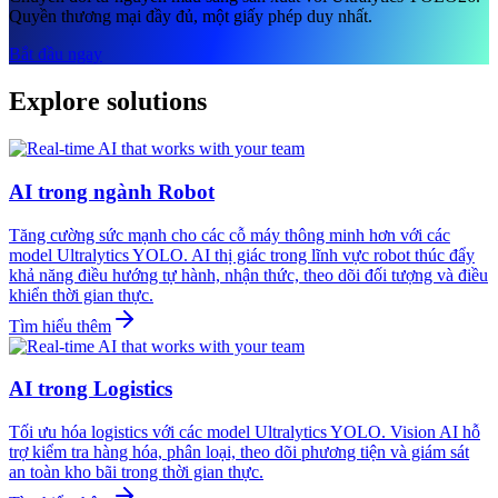
Quyền thương mại đầy đủ, một giấy phép duy nhất.
Bắt đầu ngay
Explore solutions
AI trong ngành Robot
Tăng cường sức mạnh cho các cỗ máy thông minh hơn với các
model Ultralytics YOLO. AI thị giác trong lĩnh vực robot thúc đẩy
khả năng điều hướng tự hành, nhận thức, theo dõi đối tượng và điều
khiển thời gian thực.
Tìm hiểu thêm
AI trong Logistics
Tối ưu hóa logistics với các model Ultralytics YOLO. Vision AI hỗ
trợ kiểm tra hàng hóa, phân loại, theo dõi phương tiện và giám sát
an toàn kho bãi trong thời gian thực.