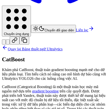
Liên lạc
Chuyển đổi giao diện
Chuyển ứng dụng
Quay lại Bảng thuật ngữ Ultralytics
CatBoost
Khám phá CatBoost, thuật toán gradient boosting mạnh mẽ cho dữ
liệu phân loại. Tìm hiểu cách nó nâng cao mô hình dự báo cùng với
Ultralytics YOLO26 cho các luồng công việc AI.
CatBoost (Categorical Boosting) là một thuật toán học máy mã
nguồn mở dựa trên
gradient boosting
trên cây quyết định. Được
phát triển bởi Yandex, thuật toán này được thiết kế để mang lại hiệu
suất cao với mức độ chuẩn bị dữ liệu tối thiểu, đặc biệt xuất sắc
trong việc xử lý dữ liệu phân loại—các biến đại diện cho các nhóm
hoặc nhãn riêng biệt thay vì các giá trị số. Trong khi các thuật toán