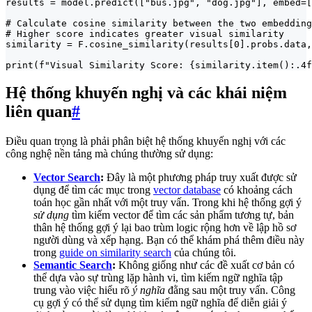
results = model.predict(["bus.jpg", "dog.jpg"], embed=[
# Calculate cosine similarity between the two embedding
# Higher score indicates greater visual similarity

similarity = F.cosine_similarity(results[0].probs.data,
print(f"Visual Similarity Score: {similarity.item():.4f
Hệ thống khuyến nghị và các khái niệm
liên quan
#
Điều quan trọng là phải phân biệt hệ thống khuyến nghị với các
công nghệ nền tảng mà chúng thường sử dụng:
Vector Search
:
Đây là một phương pháp truy xuất được sử
dụng để tìm các mục trong
vector database
có khoảng cách
toán học gần nhất với một truy vấn. Trong khi hệ thống gợi ý
sử dụng
tìm kiếm vector để tìm các sản phẩm tương tự, bản
thân hệ thống gợi ý lại bao trùm logic rộng hơn về lập hồ sơ
người dùng và xếp hạng. Bạn có thể khám phá thêm điều này
trong
guide on similarity search
của chúng tôi.
Semantic Search
:
Không giống như các đề xuất cơ bản có
thể dựa vào sự trùng lặp hành vi, tìm kiếm ngữ nghĩa tập
trung vào việc hiểu rõ
ý nghĩa
đằng sau một truy vấn. Công
cụ gợi ý có thể sử dụng tìm kiếm ngữ nghĩa để diễn giải ý