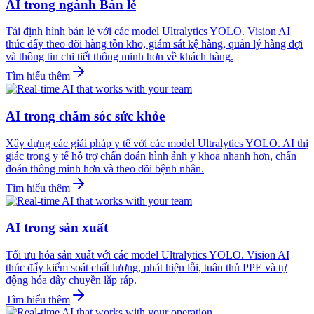
AI trong ngành Bán lẻ
Tái định hình bán lẻ với các model Ultralytics YOLO. Vision AI
thúc đẩy theo dõi hàng tồn kho, giám sát kệ hàng, quản lý hàng đợi
và thông tin chi tiết thông minh hơn về khách hàng.
Tìm hiểu thêm
AI trong chăm sóc sức khỏe
Xây dựng các giải pháp y tế với các model Ultralytics YOLO. AI thị
giác trong y tế hỗ trợ chẩn đoán hình ảnh y khoa nhanh hơn, chẩn
đoán thông minh hơn và theo dõi bệnh nhân.
Tìm hiểu thêm
AI trong sản xuất
Tối ưu hóa sản xuất với các model Ultralytics YOLO. Vision AI
thúc đẩy kiểm soát chất lượng, phát hiện lỗi, tuân thủ PPE và tự
động hóa dây chuyền lắp ráp.
Tìm hiểu thêm