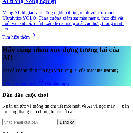
AI trong Nông nghiệp
Mang AI thị giác vào nông nghiệp thông minh với các model
Ultralytics YOLO. Tăng cường giám sát mùa màng, theo dõi vật
nuôi và canh tác chính xác để đạt năng suất cao hơn, thông minh
hơn.
Tìm hiểu thêm
Hãy cùng nhau xây dựng tương lai của
AI!
Bắt đầu hành trình của bạn với tương lai của machine learning
Yêu cầu giấy phép
Bắt đầu ngay
Dẫn đầu cuộc chơi
Nhận tin tức và thông tin chi tiết mới nhất về AI và học máy — bản
tin hàng tháng của chúng tôi có tất cả!
Đăng ký