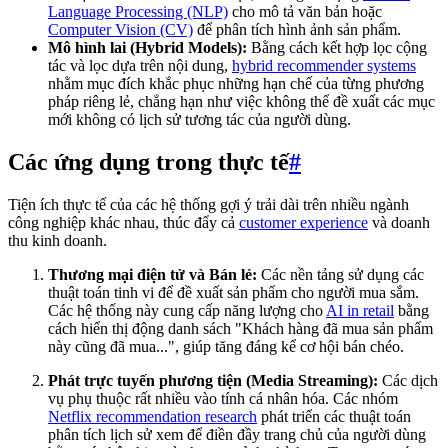
Language Processing (NLP)
cho mô tả văn bản hoặc
Computer Vision (CV)
để phân tích hình ảnh sản phẩm.
Mô hình lai (Hybrid Models):
Bằng cách kết hợp lọc cộng
tác và lọc dựa trên nội dung,
hybrid recommender systems
nhằm mục đích khắc phục những hạn chế của từng phương
pháp riêng lẻ, chẳng hạn như việc không thể đề xuất các mục
mới không có lịch sử tương tác của người dùng.
Các ứng dụng trong thực tế
#
Tiện ích thực tế của các hệ thống gợi ý trải dài trên nhiều ngành
công nghiệp khác nhau, thúc đẩy cả
customer experience
và doanh
thu kinh doanh.
Thương mại điện tử và Bán lẻ:
Các nền tảng sử dụng các
thuật toán tinh vi để đề xuất sản phẩm cho người mua sắm.
Các hệ thống này cung cấp năng lượng cho
AI in retail
bằng
cách hiển thị động danh sách "Khách hàng đã mua sản phẩm
này cũng đã mua...", giúp tăng đáng kể cơ hội bán chéo.
Phát trực tuyến phương tiện (Media Streaming):
Các dịch
vụ phụ thuộc rất nhiều vào tính cá nhân hóa. Các nhóm
Netflix recommendation research
phát triển các thuật toán
phân tích lịch sử xem để điền đầy trang chủ của người dùng