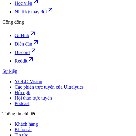
Học viện
Nhật ký thay đổi
Cộng đồng
GitHub
Diễn đàn
Discord
Reddit
Sự kiện
YOLO Vision
Các phiên trực tuyến của Ultralytics
Hội nghị
Hội thảo trực tuyến
Podcast
Thông tin chi tiết
Khách hàng
Khảo sát
Tin tức