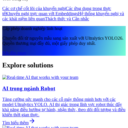
Các cơ chế cốt lõi của khuyến nghị
Các ứng dụng trong thực
tế
Khuyến nghị trực quan với Embeddings
Hệ thống khuyến nghị và
các khái niệm liên quan
Thách thức và Cân nhắc
Cấp phép doanh nghiệp linh hoạt
Chuyển đổi từ nguyên mẫu sang sản xuất với Ultralytics YOLO26.
Quyền thương mại đầy đủ, một giấy phép duy nhất.
Bắt đầu ngay
Explore solutions
AI trong ngành Robot
Tăng cường sức mạnh cho các cỗ máy thông minh hơn với các
model Ultralytics YOLO. AI thị giác trong lĩnh vực robot thúc đẩy
khả năng điều hướng tự hành, nhận thức, theo dõi đối tượng và điều
khiển thời gian thực.
Tìm hiểu thêm