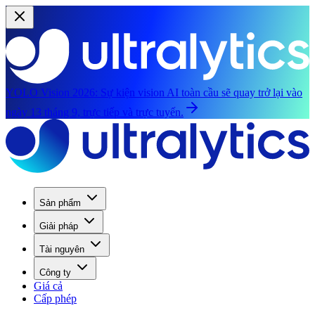
YOLO Vision 2026:
Sự kiện vision AI toàn cầu sẽ quay trở lại vào
ngày 13 tháng 9, trực tiếp và trực tuyến.
Sản phẩm
Giải pháp
Tài nguyên
Công ty
Giá cả
Cấp phép