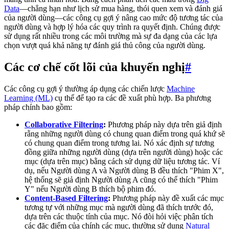
Data
—chẳng hạn như lịch sử mua hàng, thói quen xem và đánh giá
của người dùng—các công cụ gợi ý nâng cao mức độ tương tác của
người dùng và hợp lý hóa các quy trình ra quyết định. Chúng được
sử dụng rất nhiều trong các môi trường mà sự đa dạng của các lựa
chọn vượt quá khả năng tự đánh giá thủ công của người dùng.
Các cơ chế cốt lõi của khuyến nghị
#
Các công cụ gợi ý thường áp dụng các chiến lược
Machine
Learning (ML)
cụ thể để tạo ra các đề xuất phù hợp. Ba phương
pháp chính bao gồm:
Collaborative Filtering
:
Phương pháp này dựa trên giả định
rằng những người dùng có chung quan điểm trong quá khứ sẽ
có chung quan điểm trong tương lai. Nó xác định sự tương
đồng giữa những người dùng (dựa trên người dùng) hoặc các
mục (dựa trên mục) bằng cách sử dụng dữ liệu tương tác. Ví
dụ, nếu Người dùng A và Người dùng B đều thích "Phim X",
hệ thống sẽ giả định Người dùng A cũng có thể thích "Phim
Y" nếu Người dùng B thích bộ phim đó.
Content-Based Filtering
:
Phương pháp này đề xuất các mục
tương tự với những mục mà người dùng đã thích trước đó,
dựa trên các thuộc tính của mục. Nó đòi hỏi việc phân tích
các đặc điểm của chính các mục, thường sử dụng
Natural