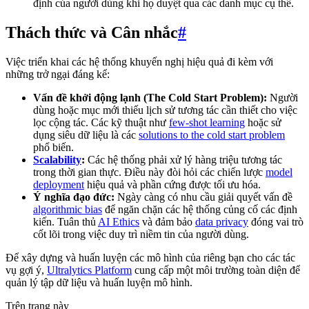
định của người dùng khi họ duyệt qua các danh mục cụ thể.
Thách thức và Cân nhắc
#
Việc triển khai các hệ thống khuyến nghị hiệu quả đi kèm với
những trở ngại đáng kể:
Vấn đề khởi động lạnh (The Cold Start Problem):
Người
dùng hoặc mục mới thiếu lịch sử tương tác cần thiết cho việc
lọc cộng tác. Các kỹ thuật như
few-shot learning
hoặc sử
dụng siêu dữ liệu là các
solutions to the cold start problem
phổ biến.
Scalability
:
Các hệ thống phải xử lý hàng triệu tương tác
trong thời gian thực. Điều này đòi hỏi các chiến lược
model
deployment
hiệu quả và phần cứng được tối ưu hóa.
Ý nghĩa đạo đức:
Ngày càng có nhu cầu giải quyết vấn đề
algorithmic bias
để ngăn chặn các hệ thống củng cố các định
kiến. Tuân thủ
AI Ethics
và đảm bảo
data privacy
đóng vai trò
cốt lõi trong việc duy trì niềm tin của người dùng.
Để xây dựng và huấn luyện các mô hình của riêng bạn cho các tác
vụ gợi ý,
Ultralytics Platform
cung cấp một môi trường toàn diện để
quản lý tập dữ liệu và huấn luyện mô hình.
Trên trang này