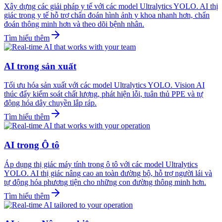
Xây dựng các giải pháp y tế với các model Ultralytics YOLO. AI thị
giác trong y tế hỗ trợ chẩn đoán hình ảnh y khoa nhanh hơn, chẩn
đoán thông minh hơn và theo dõi bệnh nhân.
Tìm hiểu thêm
AI trong sản xuất
Tối ưu hóa sản xuất với các model Ultralytics YOLO. Vision AI
thúc đẩy kiểm soát chất lượng, phát hiện lỗi, tuân thủ PPE và tự
động hóa dây chuyền lắp ráp.
Tìm hiểu thêm
AI trong Ô tô
Áp dụng thị giác máy tính trong ô tô với các model Ultralytics
YOLO. AI thị giác nâng cao an toàn đường bộ, hỗ trợ người lái và
tự động hóa phương tiện cho những con đường thông minh hơn.
Tìm hiểu thêm