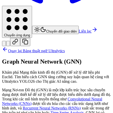
Liên lạc
Chuyển đổi giao diện
Chuyển ứng dụng
Quay lại Bảng thuật ngữ Ultralytics
Graph Neural Network (GNN)
Khám phá Mạng thần kinh đồ thị (GNN) để xử lý dữ liệu phi
Euclid. Tìm hiểu cách GNN tăng cường suy luận quan hệ cùng với
Ultralytics YOLO26 cho Thị giác AI nâng cao.
Mạng Nơ-ron Đồ thị (GNN) là một lớp kiến trúc học sâu chuyên
dụng được thiết kế để xử lý dữ liệu được biểu diễn dưới dạng đồ thị.
Trong khi các mô hình truyền thống như
Convolutional Neural
Networks (CNNs)
được tối ưu hóa cho các cấu trúc dạng lưới như
hình ảnh, và
Recurrent Neural Networks (RNNs)
xuất sắc trong dữ
liệu tuần tự như văn bản hoặc
Time Series Analysis
, GNN lại có