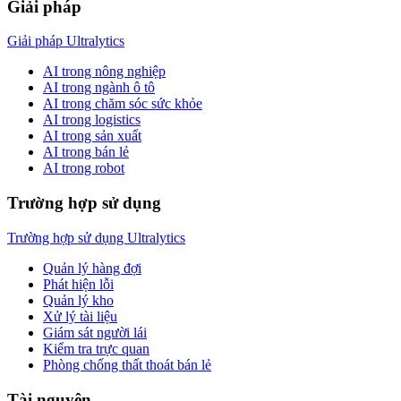
Giải pháp
Giải pháp Ultralytics
AI trong nông nghiệp
AI trong ngành ô tô
AI trong chăm sóc sức khỏe
AI trong logistics
AI trong sản xuất
AI trong bán lẻ
AI trong robot
Trường hợp sử dụng
Trường hợp sử dụng Ultralytics
Quản lý hàng đợi
Phát hiện lỗi
Quản lý kho
Xử lý tài liệu
Giám sát người lái
Kiểm tra trực quan
Phòng chống thất thoát bán lẻ
Tài nguyên