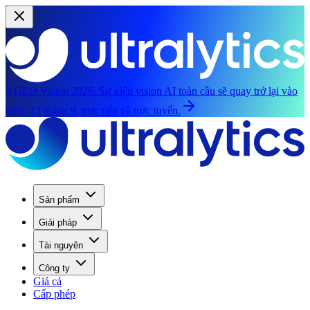
YOLO Vision 2026:
Sự kiện vision AI toàn cầu sẽ quay trở lại vào
ngày 13 tháng 9, trực tiếp và trực tuyến.
Sản phẩm
Giải pháp
Tài nguyên
Công ty
Giá cả
Cấp phép