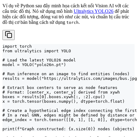
Ví dụ về Python sau đây minh họa cách kết nối Vision AI với các
cấu trúc đồ thị. Nó sử dụng mô hình
Ultralytics YOLO26
để phát
hiện các đối tượng, đóng vai trò như các nút, và chuẩn bị cấu trúc
đồ thị cơ bản bằng cách sử dụng
.
torch
import torch

from ultralytics import YOLO

# Load the latest YOLO26 model

model = YOLO("yolo26n.pt")

# Run inference on an image to find entities (nodes)

results = model("https://ultralytics.com/images/bus.jpg
# Extract box centers to serve as node features

# Format: [center_x, center_y] derived from xywh

boxes = results[0].boxes.xywh[:, :2].cpu()

x = torch.tensor(boxes.numpy(), dtype=torch.float)

# Create a hypothetical edge index connecting the first
# In a real GNN, edges might be defined by distance or 
edge_index = torch.tensor([[0, 1], [1, 0]], dtype=torch
print(f"Graph constructed: {x.size(0)} nodes (objects) 