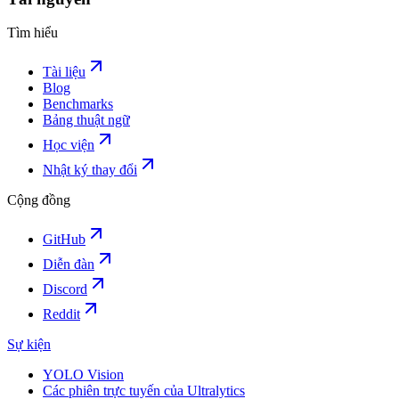
Tìm hiểu
Tài liệu
Blog
Benchmarks
Bảng thuật ngữ
Học viện
Nhật ký thay đổi
Cộng đồng
GitHub
Diễn đàn
Discord
Reddit
Sự kiện
YOLO Vision
Các phiên trực tuyến của Ultralytics