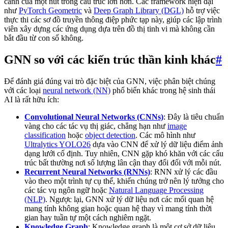
cảnh của một nút trong cấu trúc lớn hơn. Các framework hiện đại
như
PyTorch Geometric
và
Deep Graph Library (DGL)
hỗ trợ việc
thực thi các sơ đồ truyền thông điệp phức tạp này, giúp các lập trình
viên xây dựng các ứng dụng dựa trên đồ thị tinh vi mà không cần
bắt đầu từ con số không.
GNN so với các kiến trúc thần kinh khác
#
Để đánh giá đúng vai trò đặc biệt của GNN, việc phân biệt chúng
với các loại
neural network (NN)
phổ biến khác trong hệ sinh thái
AI là rất hữu ích:
Convolutional Neural Networks (CNNs)
: Đây là tiêu chuẩn
vàng cho các tác vụ thị giác, chẳng hạn như
image
classification
hoặc
object detection
. Các mô hình như
Ultralytics YOLO26
dựa vào CNN để xử lý dữ liệu điểm ảnh
dạng lưới cố định. Tuy nhiên, CNN gặp khó khăn với các cấu
trúc bất thường nơi số lượng lân cận thay đổi đối với mỗi nút.
Recurrent Neural Networks (RNNs)
: RNN xử lý các đầu
vào theo một trình tự cụ thể, khiến chúng trở nên lý tưởng cho
các tác vụ ngôn ngữ hoặc
Natural Language Processing
(NLP)
. Ngược lại, GNN xử lý dữ liệu nơi các mối quan hệ
mang tính không gian hoặc quan hệ thay vì mang tính thời
gian hay tuần tự một cách nghiêm ngặt.
Knowledge Graph
: Knowledge graph là một cơ sở dữ liệu