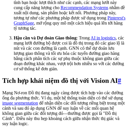
tình bạn hoặc lượt thích như các cạnh, các mạng lưới này
cung cấp năng lượng cho
Recommendation Systems
nhằm đề
xuất nội dung, sản phẩm hoặc kết nối. Phương pháp này,
tương tự như các phương pháp được sử dụng trong
Pinterest's
GraphSage
, mở rộng quy mô một cách hiệu quả lên tới hàng
tỷ tương tác.
Hậu cần và Dự đoán Giao thông
: Trong
AI in logistics
, các
mạng lưới đường bộ được coi là đồ thị trong đó các giao lộ là
nút và các con đường là cạnh. GNN có thể dự đoán lưu
lượng giao thông và tối ưu hóa các tuyến đường giao hàng
bằng cách phân tích các sự phụ thuộc không gian giữa các
đoạn đường khác nhau, vượt trội hơn nhiều so với các đường
cơ sở thống kê đơn giản.
Tích hợp khái niệm đồ thị với Vision AI
#
Mạng Nơ-ron Đồ thị đang ngày càng được tích hợp vào các đường
ống đa phương thức. Ví dụ, một hệ thống toàn diện có thể sử dụng
image segmentation
để nhận diện các đối tượng riêng biệt trong một
cảnh và sau đó áp dụng GNN để suy luận về các mối quan hệ
không gian giữa các đối tượng đó—thường được gọi là "Đồ thị
Cảnh". Điều này thu hẹp khoảng cách giữa nhận thức thị giác và
suy luận logic.