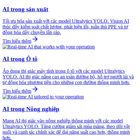
AI trong sản xuất
Tối ưu hóa sản xuất với các model Ultralytics YOLO. Vision AI
thúc đẩy kiểm soát chất lượng, phát hiện lỗi, tuân thủ PPE và tự
động hóa dây chuyền lắp ráp.
Tìm hiểu thêm
AI trong Ô tô
Áp dụng thị giác máy tính trong ô tô với các model Ultralytics
YOLO. AI thị giác nâng cao an toàn đường bộ, hỗ trợ người lái và
tự động hóa phương tiện cho những con đường thông minh hơn.
Tìm hiểu thêm
AI trong Nông nghiệp
Mang AI thị giác vào nông nghiệp thông minh với các model
Ultralytics YOLO. Tăng cường giám sát mùa màng, theo dõi vật
nuôi và canh tác chính xác để đạt năng suất cao hơn, thông minh
hơn.