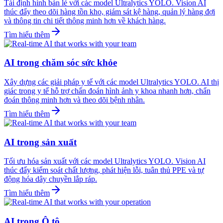
Tái định hình bán lẻ với các model Ultralytics YOLO. Vision AI
thúc đẩy theo dõi hàng tồn kho, giám sát kệ hàng, quản lý hàng đợi
và thông tin chi tiết thông minh hơn về khách hàng.
Tìm hiểu thêm
AI trong chăm sóc sức khỏe
Xây dựng các giải pháp y tế với các model Ultralytics YOLO. AI thị
giác trong y tế hỗ trợ chẩn đoán hình ảnh y khoa nhanh hơn, chẩn
đoán thông minh hơn và theo dõi bệnh nhân.
Tìm hiểu thêm
AI trong sản xuất
Tối ưu hóa sản xuất với các model Ultralytics YOLO. Vision AI
thúc đẩy kiểm soát chất lượng, phát hiện lỗi, tuân thủ PPE và tự
động hóa dây chuyền lắp ráp.
Tìm hiểu thêm
AI trong Ô tô