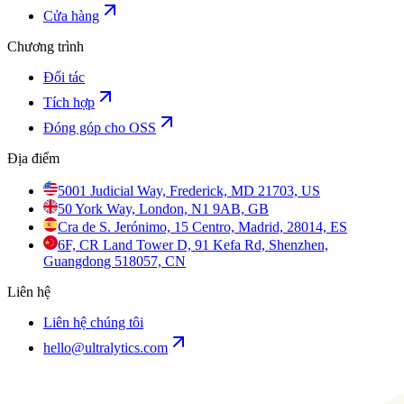
Cửa hàng
Chương trình
Đối tác
Tích hợp
Đóng góp cho OSS
Địa điểm
5001 Judicial Way, Frederick, MD 21703, US
50 York Way, London, N1 9AB, GB
Cra de S. Jerónimo, 15 Centro, Madrid, 28014, ES
6F, CR Land Tower D, 91 Kefa Rd, Shenzhen,
Guangdong 518057, CN
Liên hệ
Liên hệ chúng tôi
hello@ultralytics.com