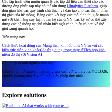
Các lập trình viên muốn quản lý các tập dữ liệu cần thiết cho các
đường ống phức tạp này có thể tận dụng
Ultralytics Platform
, giúp
đơn giản hóa các quy trình chú thích và đào tạo cho các thành phần
thị giác của hệ thống. Bằng cách kết hợp các mô hình thị giác mạnh
mẽ với khả năng suy luận quan hệ của GNN, các kỹ sư có thể xây
dựng các hệ thống tự chủ nhận biết ngữ cảnh, hiểu rõ hơn về thế
giới xung quanh họ.
Trên trang này
Cách thức hoạt động của Mạng thần kinh đồ thị
GNN so với các
kiến trúc thần kinh khác
Các ứng dụng trong thực tế
Tích hợp khái
niệm đồ thị với Vision AI
Cấp phép doanh nghiệp linh hoạt
Chuyển đổi từ nguyên mẫu sang sản xuất với Ultralytics YOLO26.
Quyền thương mại đầy đủ, một giấy phép duy nhất.
Bắt đầu ngay
Explore solutions