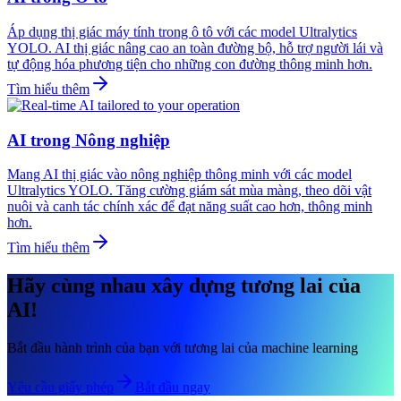
Áp dụng thị giác máy tính trong ô tô với các model Ultralytics
YOLO. AI thị giác nâng cao an toàn đường bộ, hỗ trợ người lái và
tự động hóa phương tiện cho những con đường thông minh hơn.
Tìm hiểu thêm
AI trong Nông nghiệp
Mang AI thị giác vào nông nghiệp thông minh với các model
Ultralytics YOLO. Tăng cường giám sát mùa màng, theo dõi vật
nuôi và canh tác chính xác để đạt năng suất cao hơn, thông minh
hơn.
Tìm hiểu thêm
Hãy cùng nhau xây dựng tương lai của
AI!
Bắt đầu hành trình của bạn với tương lai của machine learning
Yêu cầu giấy phép
Bắt đầu ngay