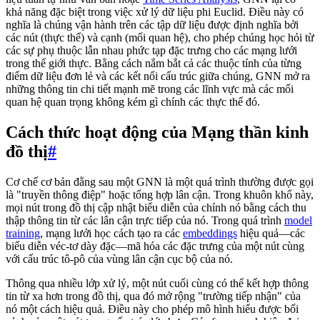
khả năng đặc biệt trong việc xử lý dữ liệu phi Euclid. Điều này có
nghĩa là chúng vận hành trên các tập dữ liệu được định nghĩa bởi
các nút (thực thể) và cạnh (mối quan hệ), cho phép chúng học hỏi từ
các sự phụ thuộc lẫn nhau phức tạp đặc trưng cho các mạng lưới
trong thế giới thực. Bằng cách nắm bắt cả các thuộc tính của từng
điểm dữ liệu đơn lẻ và các kết nối cấu trúc giữa chúng, GNN mở ra
những thông tin chi tiết mạnh mẽ trong các lĩnh vực mà các mối
quan hệ quan trọng không kém gì chính các thực thể đó.
Cách thức hoạt động của Mạng thần kinh
đồ thị
#
Cơ chế cơ bản đằng sau một GNN là một quá trình thường được gọi
là "truyền thông điệp" hoặc tổng hợp lân cận. Trong khuôn khổ này,
mọi nút trong đồ thị cập nhật biểu diễn của chính nó bằng cách thu
thập thông tin từ các lân cận trực tiếp của nó. Trong quá trình
model
training
, mạng lưới học cách tạo ra các
embeddings
hiệu quả—các
biểu diễn véc-tơ dày đặc—mã hóa các đặc trưng của một nút cùng
với cấu trúc tô-pô của vùng lân cận cục bộ của nó.
Thông qua nhiều lớp xử lý, một nút cuối cùng có thể kết hợp thông
tin từ xa hơn trong đồ thị, qua đó mở rộng "trường tiếp nhận" của
nó một cách hiệu quả. Điều này cho phép mô hình hiểu được bối