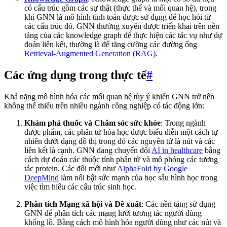
có cấu trúc gồm các sự thật (thực thể và mối quan hệ), trong
khi GNN là mô hình tính toán được sử dụng để học hỏi từ
các cấu trúc đó. GNN thường xuyên được triển khai trên nền
tảng của các knowledge graph để thực hiện các tác vụ như dự
đoán liên kết, thường là để tăng cường các đường ống
Retrieval-Augmented Generation (RAG)
.
Các ứng dụng trong thực tế
#
Khả năng mô hình hóa các mối quan hệ tùy ý khiến GNN trở nên
không thể thiếu trên nhiều ngành công nghiệp có tác động lớn:
Khám phá thuốc và Chăm sóc sức khỏe
: Trong ngành
dược phẩm, các phân tử hóa học được biểu diễn một cách tự
nhiên dưới dạng đồ thị trong đó các nguyên tử là nút và các
liên kết là cạnh. GNN đang chuyển đổi
AI in healthcare
bằng
cách dự đoán các thuộc tính phân tử và mô phỏng các tương
tác protein. Các đổi mới như
AlphaFold by Google
DeepMind
làm nổi bật sức mạnh của học sâu hình học trong
việc tìm hiểu các cấu trúc sinh học.
Phân tích Mạng xã hội và Đề xuất
: Các nền tảng sử dụng
GNN để phân tích các mạng lưới tương tác người dùng
khổng lồ. Bằng cách mô hình hóa người dùng như các nút và