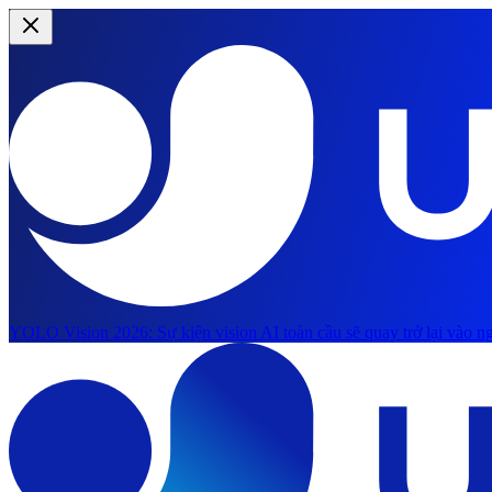
YOLO Vision 2026:
Sự kiện vision AI toàn cầu sẽ quay trở lại vào ng