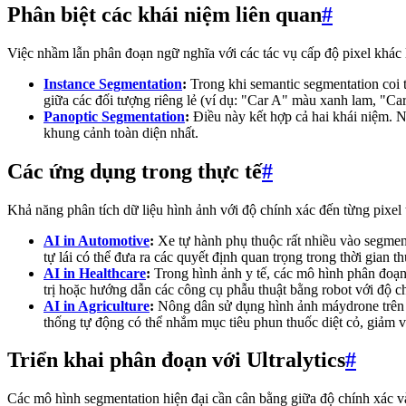
Phân biệt các khái niệm liên quan
#
Việc nhầm lẫn phân đoạn ngữ nghĩa với các tác vụ cấp độ pixel khác 
Instance Segmentation
:
Trong khi semantic segmentation coi tấ
giữa các đối tượng riêng lẻ (ví dụ: "Car A" màu xanh lam, "Ca
Panoptic Segmentation
:
Điều này kết hợp cả hai khái niệm. Nó
khung cảnh toàn diện nhất.
Các ứng dụng trong thực tế
#
Khả năng phân tích dữ liệu hình ảnh với độ chính xác đến từng pixel 
AI in Automotive
:
Xe tự hành phụ thuộc rất nhiều vào segmen
tự lái có thể đưa ra các quyết định quan trọng trong thời gian th
AI in Healthcare
:
Trong hình ảnh y tế, các mô hình phân đoạn 
trị hoặc hướng dẫn các công cụ phẫu thuật bằng robot với độ c
AI in Agriculture
:
Nông dân sử dụng hình ảnh máydrone trên kh
thống tự động có thể nhắm mục tiêu phun thuốc diệt cỏ, giảm v
Triển khai phân đoạn với Ultralytics
#
Các mô hình segmentation hiện đại cần cân bằng giữa độ chính xác và