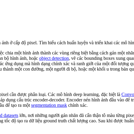
 ảnh ở cấp độ pixel. Tìm hiểu cách huấn luyện và triển khai các mô 
ệc chia một hình ảnh thành các vùng riêng biệt bằng cách gán một nhãn
àn bộ hình ảnh, hoặc
object detection
, vẽ các bounding boxes xung quan
ới các ứng dụng mà hình dạng chính xác và ranh giới của một đối tượn
ấu thành một con đường, một người đi bộ, hoặc một khối u trong bản qué
pixel cần được phân loại. Các mô hình deep learning, đặc biệt là
Convo
áp dụng cấu trúc encoder-decoder. Encoder nén hình ảnh đầu vào để tríc
đầu để tạo ra một
segmentation mask
chính xác.
d datasets
lớn, nơi những người gán nhãn đã cẩn thận tô màu từng pixe
g tốc độ tạo ra dữ liệu ground truth chất lượng cao. Sau khi được huấn