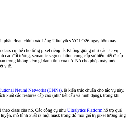
hình phân đoạn chính xác bằng Ultralytics YOLO26 ngay hôm nay.
 class cụ thể cho từng pixel riêng lẻ. Không giống như các tác vụ
h các đối tượng, semantic segmentation cung cấp sự hiểu biết ở cấp
g quan trọng không kém gì danh tính của nó. Nó cho phép máy móc
t y tế.
lutional Neural Networks (CNNs)
, là kiến trúc chuẩn cho tác vụ này.
h xuất các features cấp cao (như kết cấu và hình dạng), trong khi
l theo class của nó. Các công cụ như
Ultralytics Platform
hỗ trợ quá
 luyện, mô hình xuất ra một mask trong đó mọi giá trị pixel tương ứng