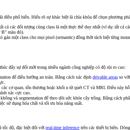
là điều phổ biến. Hiểu rõ sự khác biệt là chìa khóa để chọn phương p
t cả các đối tượng cùng class là một thực thể duy nhất (ví dụ: tất cả 
r B" màu đỏ).
 gán một class cho mọi pixel (semantic) đồng thời tách biệt từng inst
thúc đẩy sự đổi mới trong nhiều ngành công nghiệp có độ rủi ro cao:
tation để điều hướng an toàn. Bằng cách xác định
drivable areas
so với
ực.
các cơ quan, tổn thương hoặc khối u từ quét CT và MRI. Điều này hỗ tr
hính xác cực cao.
ông và segmentation để theo dõi sức khỏe cây trồng. Bằng cách phân l
iệc sử dụng hóa chất và tối ưu hóa năng suất.
 tốc độ, đặc biệt đối với
real-time inference
trên các thiết bị biên. Dò