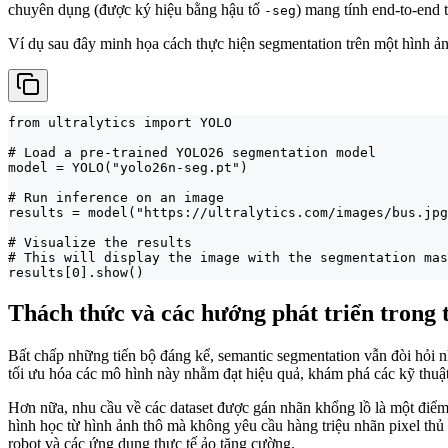
chuyên dụng (được ký hiệu bằng hậu tố
) mang tính end-to-end t
-seg
Ví dụ sau đây minh họa cách thực hiện segmentation trên một hình ả
from ultralytics import YOLO

# Load a pre-trained YOLO26 segmentation model

model = YOLO("yolo26n-seg.pt")

# Run inference on an image

results = model("https://ultralytics.com/images/bus.jpg
# Visualize the results

# This will display the image with the segmentation mas
results[0].show()
Thách thức và các hướng phát triển trong 
Bất chấp những tiến bộ đáng kể, semantic segmentation vẫn đòi hỏi nh
tối ưu hóa các mô hình này nhằm đạt hiệu quả, khám phá các kỹ thu
Hơn nữa, nhu cầu về các dataset được gán nhãn khổng lồ là một điểm
hình học từ hình ảnh thô mà không yêu cầu hàng triệu nhãn pixel thủ
robot và các ứng dụng thực tế ảo tăng cường.