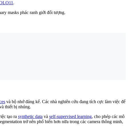
OLO11
.
nary masks phác ranh giới đối tượng.
ces
và bộ nhớ đáng kể. Các nhà nghiên cứu đang tích cực làm việc để
à thiết bị nhúng.
iệc tạo ra
synthetic data
và
self-supervised learning
, cho phép các mô
segmentation trở nên phổ biến hơn nữa trong các camera thông minh,