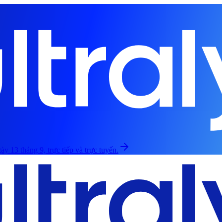
ày 13 tháng 9, trực tiếp và trực tuyến.