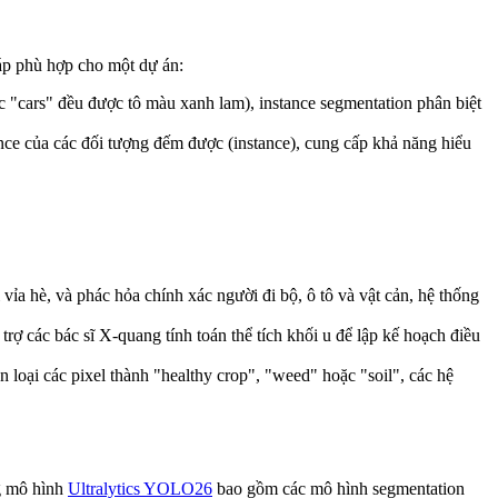
háp phù hợp cho một dự án:
các "cars" đều được tô màu xanh lam), instance segmentation phân biệt
ance của các đối tượng đếm được (instance), cung cấp khả năng hiểu
 vỉa hè, và phác hỏa chính xác người đi bộ, ô tô và vật cản, hệ thống
ợ các bác sĩ X-quang tính toán thể tích khối u để lập kế hoạch điều
oại các pixel thành "healthy crop", "weed" hoặc "soil", các hệ
ng mô hình
Ultralytics YOLO26
bao gồm các mô hình segmentation