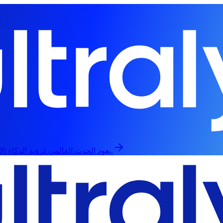
يعود الحدث العالمي لرؤية الذكاء الاصطناعي في 13 سبتمبر، حضورياً وعبر الإنترنت.