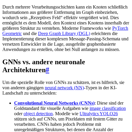
Durch mehrere Verarbeitungsschichten kann ein Knoten schließlich
Informationen aus größerer Entfernung im Graph einbeziehen,
wodurch sein „Rezeptives Feld“ effektiv vergrößert wird. Dies
ermöglicht es dem Modell, den Kontext eines Knotens innerhalb der
größeren Struktur zu verstehen. Moderne Frameworks wie
PyTorch
Geometric
und die
Deep Graph Library (DGL)
erleichtern die
Implementierung dieser komplexen Message-Passing-Schemata und
versetzen Entwickler in die Lage, ausgefeilte graphenbasierte
Anwendungen zu erstellen, ohne bei Null anfangen zu müssen.
GNNs vs. andere neuronale
Architekturen
#
Um die spezielle Rolle von GNNs zu schätzen, ist es hilfreich, sie
von anderen gängigen
neural network (NN)
-Typen in der KI-
Landschaft zu unterscheiden:
Convolutional Neural Networks (CNNs)
: Diese sind der
Goldstandard für visuelle Aufgaben wie
image classification
oder
object detection
. Modelle wie
Ultralytics YOLO26
stützen sich auf CNNs, um Pixeldaten mit festem Gitter zu
verarbeiten. CNNs haben jedoch Probleme mit
unregelmäßigen Strukturen, bei denen die Anzahl der