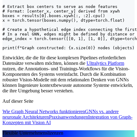
# Extract box centers to serve as node features

# Format: [center_x, center_y] derived from xywh

boxes = results[0].boxes.xywh[:, :2].cpu()

x = torch.tensor(boxes.numpy(), dtype=torch.float)

# Create a hypothetical edge index connecting the first
# In a real GNN, edges might be defined by distance or 
edge_index = torch.tensor([[0, 1], [1, 0]], dtype=torch
print(f"Graph constructed: {x.size(0)} nodes (objects) 
Entwickler, die die für diese komplexen Pipelines erforderlichen
Datensätze verwalten möchten, können die
Ultralytics Platform
nutzen, die Annotations- und Trainings-Workflows für die Vision-
Komponenten des Systems vereinfacht. Durch die Kombination
robuster Vision-Modelle mit dem relationalen Denken von GNNs
können Ingenieure kontextbewusste autonome Systeme entwickeln,
die ihre Umgebung besser verstehen.
Auf dieser Seite
Wie Graph Neural Networks funktionieren
GNNs vs. andere
neuronale Architekturen
Praxisanwendungen
Integration von Graph-
Konzepten mit Vision AI
Flexible Unternehmenslizenzen