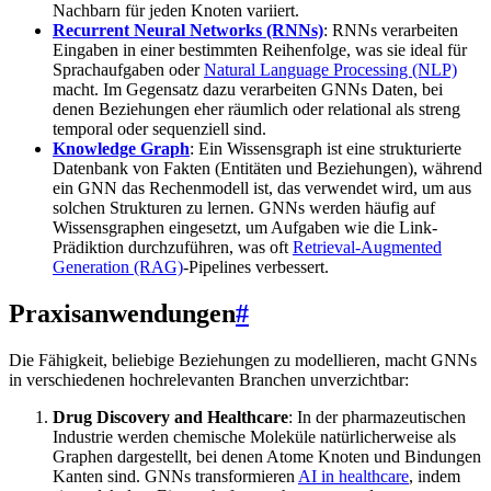
Nachbarn für jeden Knoten variiert.
Recurrent Neural Networks (RNNs)
: RNNs verarbeiten
Eingaben in einer bestimmten Reihenfolge, was sie ideal für
Sprachaufgaben oder
Natural Language Processing (NLP)
macht. Im Gegensatz dazu verarbeiten GNNs Daten, bei
denen Beziehungen eher räumlich oder relational als streng
temporal oder sequenziell sind.
Knowledge Graph
: Ein Wissensgraph ist eine strukturierte
Datenbank von Fakten (Entitäten und Beziehungen), während
ein GNN das Rechenmodell ist, das verwendet wird, um aus
solchen Strukturen zu lernen. GNNs werden häufig auf
Wissensgraphen eingesetzt, um Aufgaben wie die Link-
Prädiktion durchzuführen, was oft
Retrieval-Augmented
Generation (RAG)
-Pipelines verbessert.
Praxisanwendungen
#
Die Fähigkeit, beliebige Beziehungen zu modellieren, macht GNNs
in verschiedenen hochrelevanten Branchen unverzichtbar:
Drug Discovery and Healthcare
: In der pharmazeutischen
Industrie werden chemische Moleküle natürlicherweise als
Graphen dargestellt, bei denen Atome Knoten und Bindungen
Kanten sind. GNNs transformieren
AI in healthcare
, indem