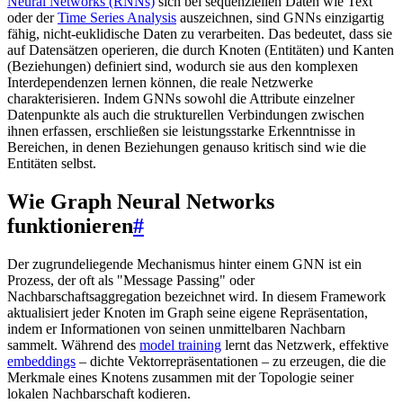
Neural Networks (RNNs)
sich bei sequenziellen Daten wie Text
oder der
Time Series Analysis
auszeichnen, sind GNNs einzigartig
fähig, nicht-euklidische Daten zu verarbeiten. Das bedeutet, dass sie
auf Datensätzen operieren, die durch Knoten (Entitäten) und Kanten
(Beziehungen) definiert sind, wodurch sie aus den komplexen
Interdependenzen lernen können, die reale Netzwerke
charakterisieren. Indem GNNs sowohl die Attribute einzelner
Datenpunkte als auch die strukturellen Verbindungen zwischen
ihnen erfassen, erschließen sie leistungsstarke Erkenntnisse in
Bereichen, in denen Beziehungen genauso kritisch sind wie die
Entitäten selbst.
Wie Graph Neural Networks
funktionieren
#
Der zugrundeliegende Mechanismus hinter einem GNN ist ein
Prozess, der oft als "Message Passing" oder
Nachbarschaftsaggregation bezeichnet wird. In diesem Framework
aktualisiert jeder Knoten im Graph seine eigene Repräsentation,
indem er Informationen von seinen unmittelbaren Nachbarn
sammelt. Während des
model training
lernt das Netzwerk, effektive
embeddings
– dichte Vektorrepräsentationen – zu erzeugen, die die
Merkmale eines Knotens zusammen mit der Topologie seiner
lokalen Nachbarschaft kodieren.