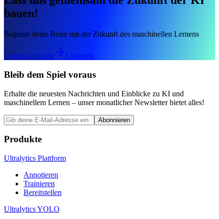
Lass uns gemeinsam die Zukunft der KI
bauen!
Beginne deine Reise mit der Zukunft des maschinellen Lernens
Lizenz anfragen
Loslegen
Bleib dem Spiel voraus
Erhalte die neuesten Nachrichten und Einblicke zu KI und
maschinellem Lernen – unser monatlicher Newsletter bietet alles!
Abonnieren
Produkte
Ultralytics Plattform
Annotieren
Trainieren
Bereitstellen
Ultralytics YOLO