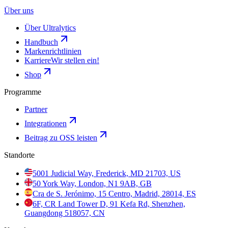
Über uns
Über Ultralytics
Handbuch
Markenrichtlinien
Karriere
Wir stellen ein!
Shop
Programme
Partner
Integrationen
Beitrag zu OSS leisten
Standorte
5001 Judicial Way, Frederick, MD 21703, US
50 York Way, London, N1 9AB, GB
Cra de S. Jerónimo, 15 Centro, Madrid, 28014, ES
6F, CR Land Tower D, 91 Kefa Rd, Shenzhen,
Guangdong 518057, CN