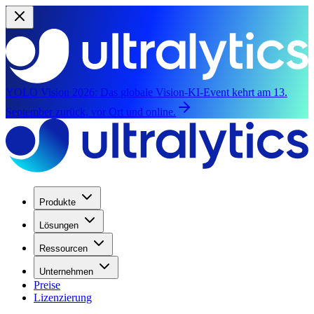
YOLO Vision 2026:
Das globale Vision-KI-Event kehrt am 13.
September zurück, vor Ort und online.
Produkte
Lösungen
Ressourcen
Unternehmen
Preise
Lizenzierung