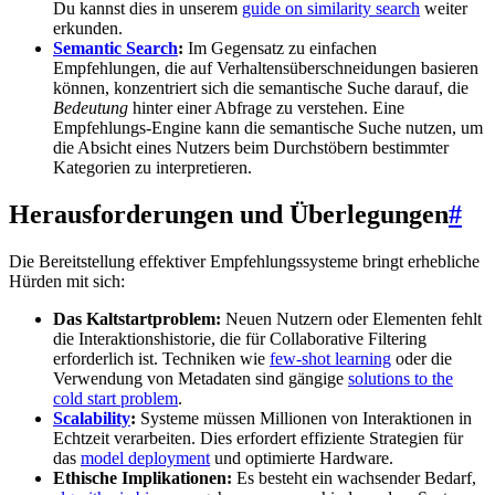
Du kannst dies in unserem
guide on similarity search
weiter
erkunden.
Semantic Search
:
Im Gegensatz zu einfachen
Empfehlungen, die auf Verhaltensüberschneidungen basieren
können, konzentriert sich die semantische Suche darauf, die
Bedeutung
hinter einer Abfrage zu verstehen. Eine
Empfehlungs-Engine kann die semantische Suche nutzen, um
die Absicht eines Nutzers beim Durchstöbern bestimmter
Kategorien zu interpretieren.
Herausforderungen und Überlegungen
#
Die Bereitstellung effektiver Empfehlungssysteme bringt erhebliche
Hürden mit sich:
Das Kaltstartproblem:
Neuen Nutzern oder Elementen fehlt
die Interaktionshistorie, die für Collaborative Filtering
erforderlich ist. Techniken wie
few-shot learning
oder die
Verwendung von Metadaten sind gängige
solutions to the
cold start problem
.
Scalability
:
Systeme müssen Millionen von Interaktionen in
Echtzeit verarbeiten. Dies erfordert effiziente Strategien für
das
model deployment
und optimierte Hardware.
Ethische Implikationen:
Es besteht ein wachsender Bedarf,