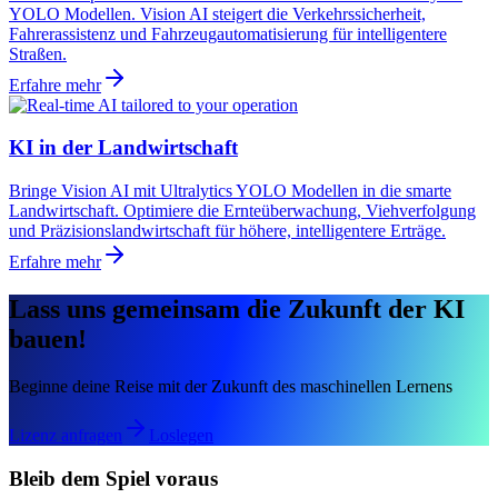
YOLO Modellen. Vision AI steigert die Verkehrssicherheit,
Fahrerassistenz und Fahrzeugautomatisierung für intelligentere
Straßen.
Erfahre mehr
KI in der Landwirtschaft
Bringe Vision AI mit Ultralytics YOLO Modellen in die smarte
Landwirtschaft. Optimiere die Ernteüberwachung, Viehverfolgung
und Präzisionslandwirtschaft für höhere, intelligentere Erträge.
Erfahre mehr
Lass uns gemeinsam die Zukunft der KI
bauen!
Beginne deine Reise mit der Zukunft des maschinellen Lernens
Lizenz anfragen
Loslegen
Bleib dem Spiel voraus