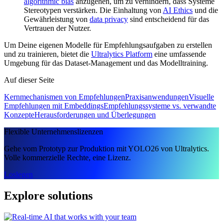
algorithmic bias
anzugehen, um zu verhindern, dass Systeme
Stereotypen verstärken. Die Einhaltung von
AI Ethics
und die
Gewährleistung von
data privacy
sind entscheidend für das
Vertrauen der Nutzer.
Um Deine eigenen Modelle für Empfehlungsaufgaben zu erstellen
und zu trainieren, bietet die
Ultralytics Platform
eine umfassende
Umgebung für das Dataset-Management und das Modelltraining.
Auf dieser Seite
Kernmechanismen von Empfehlungen
Praxisanwendungen
Visuelle
Empfehlungen mit Embeddings
Empfehlungssysteme vs. verwandte
Konzepte
Herausforderungen und Überlegungen
Flexible Unternehmenslizenzen
Gehe vom Prototyp zur Produktion mit YOLO26 von Ultralytics.
Volle kommerzielle Rechte, eine Lizenz.
Loslegen
Explore solutions