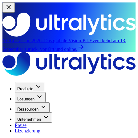
YOLO Vision 2026:
Das globale Vision-KI-Event kehrt am 13.
September zurück, vor Ort und online.
Produkte
Lösungen
Ressourcen
Unternehmen
Preise
Lizenzierung