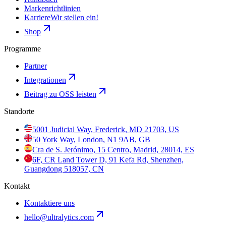
Markenrichtlinien
Karriere
Wir stellen ein!
Shop
Programme
Partner
Integrationen
Beitrag zu OSS leisten
Standorte
5001 Judicial Way, Frederick, MD 21703, US
50 York Way, London, N1 9AB, GB
Cra de S. Jerónimo, 15 Centro, Madrid, 28014, ES
6F, CR Land Tower D, 91 Kefa Rd, Shenzhen,
Guangdong 518057, CN
Kontakt
Kontaktiere uns
hello@ultralytics.com