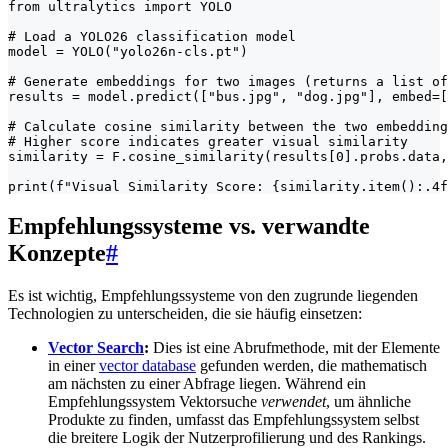
from ultralytics import YOLO

# Load a YOLO26 classification model

model = YOLO("yolo26n-cls.pt")

# Generate embeddings for two images (returns a list of
results = model.predict(["bus.jpg", "dog.jpg"], embed=[
# Calculate cosine similarity between the two embedding
# Higher score indicates greater visual similarity

similarity = F.cosine_similarity(results[0].probs.data,
print(f"Visual Similarity Score: {similarity.item():.4f
Empfehlungssysteme vs. verwandte
Konzepte
#
Es ist wichtig, Empfehlungssysteme von den zugrunde liegenden
Technologien zu unterscheiden, die sie häufig einsetzen:
Vector Search
:
Dies ist eine Abrufmethode, mit der Elemente
in einer
vector database
gefunden werden, die mathematisch
am nächsten zu einer Abfrage liegen. Während ein
Empfehlungssystem Vektorsuche
verwendet
, um ähnliche
Produkte zu finden, umfasst das Empfehlungssystem selbst
die breitere Logik der Nutzerprofilierung und des Rankings.