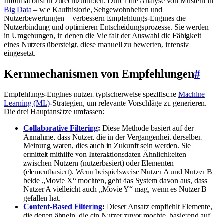
Informationsflut zurechtzufinden. Durch die Analyse von Mustern in
Big Data
– wie Kaufhistorie, Sehgewohnheiten und
Nutzerbewertungen – verbessern Empfehlungs-Engines die
Nutzerbindung und optimieren Entscheidungsprozesse. Sie werden
in Umgebungen, in denen die Vielfalt der Auswahl die Fähigkeit
eines Nutzers übersteigt, diese manuell zu bewerten, intensiv
eingesetzt.
Kernmechanismen von Empfehlungen
#
Empfehlungs-Engines nutzen typischerweise spezifische
Machine
Learning (ML)
-Strategien, um relevante Vorschläge zu generieren.
Die drei Hauptansätze umfassen:
Collaborative Filtering
:
Diese Methode basiert auf der
Annahme, dass Nutzer, die in der Vergangenheit derselben
Meinung waren, dies auch in Zukunft sein werden. Sie
ermittelt mithilfe von Interaktionsdaten Ähnlichkeiten
zwischen Nutzern (nutzerbasiert) oder Elementen
(elementbasiert). Wenn beispielsweise Nutzer A und Nutzer B
beide „Movie X“ mochten, geht das System davon aus, dass
Nutzer A vielleicht auch „Movie Y“ mag, wenn es Nutzer B
gefallen hat.
Content-Based Filtering
:
Dieser Ansatz empfiehlt Elemente,
die denen ähneln, die ein Nutzer zuvor mochte, basierend auf