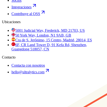
Socios
Integraciones
Contribuye al OSS
Ubicaciones
5001 Judicial Way, Frederick, MD 21703, US
50 York Way, London, N1 9AB, GB
Cra de S. Jerónimo, 15 Centro, Madrid, 28014, ES
6F, CR Land Tower D, 91 Kefa Rd, Shenzhen,
Guangdong 518057, CN
Contacto
Contacta con nosotros
hello@ultralytics.com