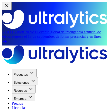
YOLO Vision 2026:
El evento global de inteligencia artificial de
visión regresa el 13 de septiembre, de forma presencial y en línea.
Productos
Soluciones
Recursos
Empresa
Precios
Licencias