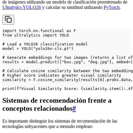
de imágenes utilizando un modelo de clasificación preentrenado de
Ultralytics YOLO26
y calcular su similitud utilizando
PyTorch
.
import torch.nn.functional as F

from ultralytics import YOLO

# Load a YOLO26 classification model

model = YOLO("yolo26n-cls.pt")

# Generate embeddings for two images (returns a list of
results = model.predict(["bus.jpg", "dog.jpg"], embed=[
# Calculate cosine similarity between the two embedding
# Higher score indicates greater visual similarity

similarity = F.cosine_similarity(results[0].probs.data,
print(f"Visual Similarity Score: {similarity.item():.4f
Sistemas de recomendación frente a
conceptos relacionados
#
Es importante distinguir los sistemas de recomendación de las
tecnologías subyacentes que a menudo emplean: