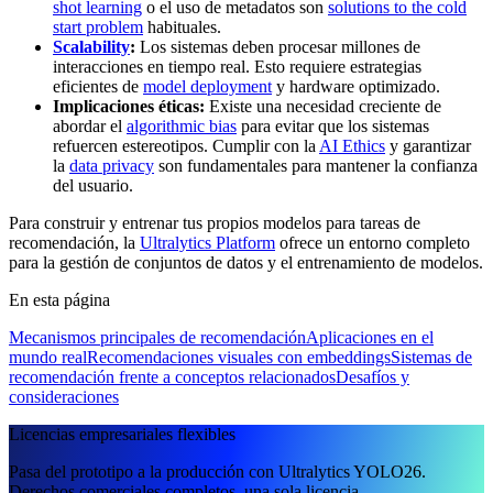
shot learning
o el uso de metadatos son
solutions to the cold
start problem
habituales.
Scalability
:
Los sistemas deben procesar millones de
interacciones en tiempo real. Esto requiere estrategias
eficientes de
model deployment
y hardware optimizado.
Implicaciones éticas:
Existe una necesidad creciente de
abordar el
algorithmic bias
para evitar que los sistemas
refuercen estereotipos. Cumplir con la
AI Ethics
y garantizar
la
data privacy
son fundamentales para mantener la confianza
del usuario.
Para construir y entrenar tus propios modelos para tareas de
recomendación, la
Ultralytics Platform
ofrece un entorno completo
para la gestión de conjuntos de datos y el entrenamiento de modelos.
En esta página
Mecanismos principales de recomendación
Aplicaciones en el
mundo real
Recomendaciones visuales con embeddings
Sistemas de
recomendación frente a conceptos relacionados
Desafíos y
consideraciones
Licencias empresariales flexibles
Pasa del prototipo a la producción con Ultralytics YOLO26.
Derechos comerciales completos, una sola licencia.