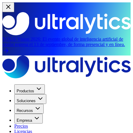
YOLO Vision 2026:
El evento global de inteligencia artificial de
visión regresa el 13 de septiembre, de forma presencial y en línea.
Productos
Soluciones
Recursos
Empresa
Precios
Licencias