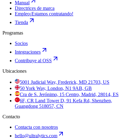
Manual
Directrices de marca
Empleo
¡Estamos contratando!
Tienda
Programas
Socios
Integraciones
Contribuye al OSS
Ubicaciones
5001 Judicial Way, Frederick, MD 21703, US
50 York Way, London, N1 9AB, GB
Cra de S. Jerónimo, 15 Centro, Madrid, 28014, ES
6F, CR Land Tower D, 91 Kefa Rd, Shenzhen,
Guangdong 518057, CN
Contacto
Contacta con nosotros
hello@ultralytics.com