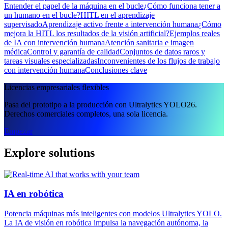
Entender el papel de la máquina en el bucle
¿Cómo funciona tener a
un humano en el bucle?
HITL en el aprendizaje
supervisado
Aprendizaje activo frente a intervención humana
¿Cómo
mejora la HITL los resultados de la visión artificial?
Ejemplos reales
de IA con intervención humana
Atención sanitaria e imagen
médica
Control y garantía de calidad
Conjuntos de datos raros y
tareas visuales especializadas
Inconvenientes de los flujos de trabajo
con intervención humana
Conclusiones clave
Licencias empresariales flexibles
Pasa del prototipo a la producción con Ultralytics YOLO26.
Derechos comerciales completos, una sola licencia.
Empezar
Explore solutions
IA en robótica
Potencia máquinas más inteligentes con modelos Ultralytics YOLO.
La IA de visión en robótica impulsa la navegación autónoma, la