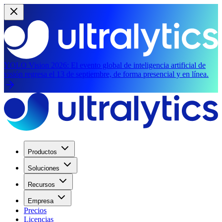
YOLO Vision 2026:
El evento global de inteligencia artificial de
visión regresa el 13 de septiembre, de forma presencial y en línea.
Productos
Soluciones
Recursos
Empresa
Precios
Licencias