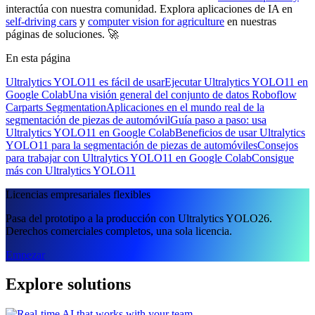
interactúa con nuestra comunidad. Explora aplicaciones de IA en
self-driving cars
y
computer vision for agriculture
en nuestras
páginas de soluciones. 🚀
En esta página
Ultralytics YOLO11 es fácil de usar
Ejecutar Ultralytics YOLO11 en
Google Colab
Una visión general del conjunto de datos Roboflow
Carparts Segmentation
Aplicaciones en el mundo real de la
segmentación de piezas de automóvil
Guía paso a paso: usa
Ultralytics YOLO11 en Google Colab
Beneficios de usar Ultralytics
YOLO11 para la segmentación de piezas de automóviles
Consejos
para trabajar con Ultralytics YOLO11 en Google Colab
Consigue
más con Ultralytics YOLO11
Licencias empresariales flexibles
Pasa del prototipo a la producción con Ultralytics YOLO26.
Derechos comerciales completos, una sola licencia.
Empezar
Explore solutions