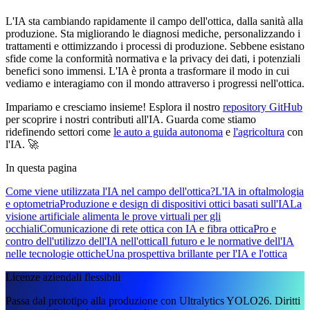
L'IA sta cambiando rapidamente il campo dell'ottica, dalla sanità alla
produzione. Sta migliorando le diagnosi mediche, personalizzando i
trattamenti e ottimizzando i processi di produzione. Sebbene esistano
sfide come la conformità normativa e la privacy dei dati, i potenziali
benefici sono immensi. L'IA è pronta a trasformare il modo in cui
vediamo e interagiamo con il mondo attraverso i progressi nell'ottica.
Impariamo e cresciamo insieme! Esplora il nostro
repository GitHub
per scoprire i nostri contributi all'IA. Guarda come stiamo
ridefinendo settori come
le auto a guida autonoma
e
l'agricoltura
con
l'IA. 🚀
In questa pagina
Come viene utilizzata l'IA nel campo dell'ottica?
L'IA in oftalmologia
e optometria
Produzione e design di dispositivi ottici basati sull'IA
La
visione artificiale alimenta le prove virtuali per gli
occhiali
Comunicazione di rete ottica con IA e fibra ottica
Pro e
contro dell'utilizzo dell'IA nell'ottica
Il futuro e le normative dell'IA
nelle tecnologie ottiche
Una prospettiva brillante per l'IA e l'ottica
Licenze aziendali flessibili
Passa dal prototipo alla produzione con Ultralytics YOLO26. Diritti