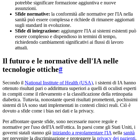
potrebbe significare formazione aggiuntiva e nuove
assunzioni.
Sfide normative:
la conformità alle normative per l'IA nella
sanità può essere complessa e richiede di rimanere aggiornati
sugli standard in evoluzione.
Sfide di integrazione:
aggiungere l'IA ai sistemi esistenti può
essere complesso e dispendioso in termini di tempo,
richiedendo cambiamenti significativi ai flussi di lavoro
attuali.
Il futuro e le normative dell'IA nelle
tecnologie ottiche
#
Secondo il
National Institute of Health (USA)
, i sistemi di IA hanno
ottenuto risultati pari o addirittura superiori a quelli di oculisti esperti
in compiti come il rilevamento e la classificazione della retinopatia
diabetica. Tuttavia, nonostante questi risultati promettenti, pochissimi
sistemi di IA sono stati implementati in contesti clinici reali. Ciò è
dovuto a sfide come i bias nei dati e la privacy.
Per affrontare queste sfide, sono necessarie nuove regole e
normative per l'uso dell'IA nell'ottica. In paesi come gli Stati Uniti, i
governi statali stanno già
iniziando a regolamentare l'IA
nella
sanità
per prevenire la discriminazione e proteggere la
privacy dei pazienti
.