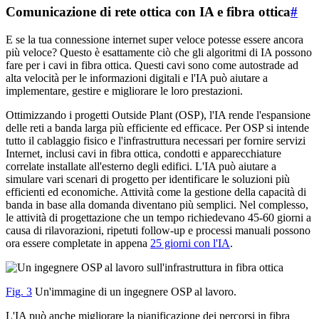
Comunicazione di rete ottica con IA e fibra ottica
#
E se la tua connessione internet super veloce potesse essere ancora
più veloce? Questo è esattamente ciò che gli algoritmi di IA possono
fare per i cavi in fibra ottica. Questi cavi sono come autostrade ad
alta velocità per le informazioni digitali e l'IA può aiutare a
implementare, gestire e migliorare le loro prestazioni.
Ottimizzando i progetti Outside Plant (OSP), l'IA rende l'espansione
delle reti a banda larga più efficiente ed efficace. Per OSP si intende
tutto il cablaggio fisico e l'infrastruttura necessari per fornire servizi
Internet, inclusi cavi in fibra ottica, condotti e apparecchiature
correlate installate all'esterno degli edifici. L'IA può aiutare a
simulare vari scenari di progetto per identificare le soluzioni più
efficienti ed economiche. Attività come la gestione della capacità di
banda in base alla domanda diventano più semplici. Nel complesso,
le attività di progettazione che un tempo richiedevano 45-60 giorni a
causa di rilavorazioni, ripetuti follow-up e processi manuali possono
ora essere completate in appena
25 giorni con l'IA
.
Fig. 3
Un'immagine di un ingegnere OSP al lavoro.
L'IA può anche migliorare la pianificazione dei percorsi in fibra