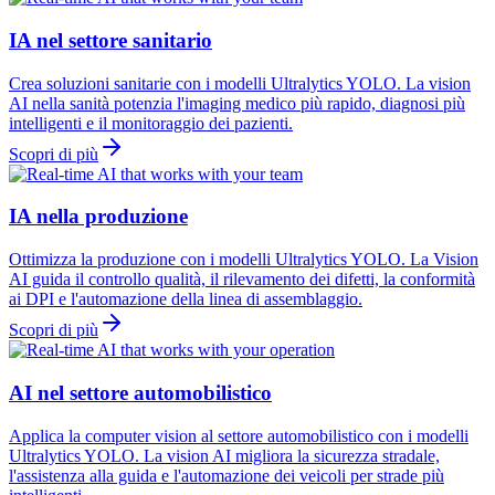
IA nel settore sanitario
Crea soluzioni sanitarie con i modelli Ultralytics YOLO. La vision
AI nella sanità potenzia l'imaging medico più rapido, diagnosi più
intelligenti e il monitoraggio dei pazienti.
Scopri di più
IA nella produzione
Ottimizza la produzione con i modelli Ultralytics YOLO. La Vision
AI guida il controllo qualità, il rilevamento dei difetti, la conformità
ai DPI e l'automazione della linea di assemblaggio.
Scopri di più
AI nel settore automobilistico
Applica la computer vision al settore automobilistico con i modelli
Ultralytics YOLO. La vision AI migliora la sicurezza stradale,
l'assistenza alla guida e l'automazione dei veicoli per strade più