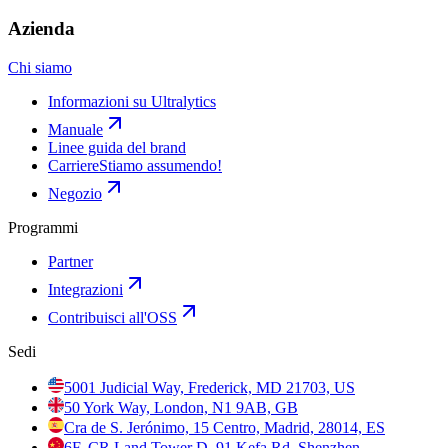
Azienda
Chi siamo
Informazioni su Ultralytics
Manuale
Linee guida del brand
Carriere
Stiamo assumendo!
Negozio
Programmi
Partner
Integrazioni
Contribuisci all'OSS
Sedi
5001 Judicial Way, Frederick, MD 21703, US
50 York Way, London, N1 9AB, GB
Cra de S. Jerónimo, 15 Centro, Madrid, 28014, ES
6F, CR Land Tower D, 91 Kefa Rd, Shenzhen,