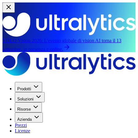
YOLO Vision 2026:
L'evento globale di vision AI torna il 13
settembre, in presenza e online.
Prodotti
Soluzioni
Risorse
Azienda
Prezzi
Licenze