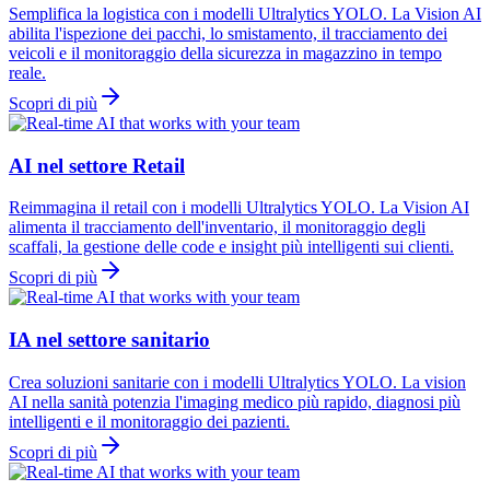
Semplifica la logistica con i modelli Ultralytics YOLO. La Vision AI
abilita l'ispezione dei pacchi, lo smistamento, il tracciamento dei
veicoli e il monitoraggio della sicurezza in magazzino in tempo
reale.
Scopri di più
AI nel settore Retail
Reimmagina il retail con i modelli Ultralytics YOLO. La Vision AI
alimenta il tracciamento dell'inventario, il monitoraggio degli
scaffali, la gestione delle code e insight più intelligenti sui clienti.
Scopri di più
IA nel settore sanitario
Crea soluzioni sanitarie con i modelli Ultralytics YOLO. La vision
AI nella sanità potenzia l'imaging medico più rapido, diagnosi più
intelligenti e il monitoraggio dei pazienti.
Scopri di più