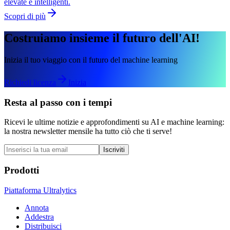
elevate e intelligenti.
Scopri di più
Costruiamo insieme il futuro dell'AI!
Inizia il tuo viaggio con il futuro del machine learning
Richiedi licenza
Inizia
Resta al passo con i tempi
Ricevi le ultime notizie e approfondimenti su AI e machine learning:
la nostra newsletter mensile ha tutto ciò che ti serve!
Iscriviti
Prodotti
Piattaforma Ultralytics
Annota
Addestra
Distribuisci