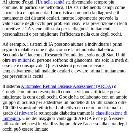
Al giorno d'oggi, l'
IA nella sanità
sta diventando sempre più
comune. In particolare nell'ottica, l'IA sta ridefinendo campi come
l'oculistica e l'optometria. L'oculistica comporta la diagnosi e il
trattamento dei disturbi oculari, mentre l'optometria prevede la
valutazione degli occhi per problemi visivi e la prescrizione di lenti
correttive. L'IA viene utilizzata per la diagnosi, trattamenti
personalizzati e per migliorare l'efficienza nella cura degli occhi.
Ad esempio, i sistemi di IA possono aiutare a individuare i primi
segni di malattie come il glaucoma e la retinopatia diabetica.
Secondo la Glaucoma Research Foundation, solo negli Stati Uniti
oltre
tre milioni
di persone soffrono di glaucoma, ma solo la metà di
esse ne è consapevole. Questi sistemi possono rilevare
tempestivamente tali malattie oculari e avviare prima il trattamento
per prevenire la cecità.
Il sistema
Automated Retinal Disease Assessment (ARDA)
di
Google è un ottimo esempio di come la visione artificiale possa
migliorare la cura degli occhi. Google ha collaborato con un ampio
gruppo di oculisti per addestrare un modello di IA utilizzando oltre
100.000 scansioni retiniche. L'obiettivo era creare un sistema in
grado di
rilevare
la retinopatia diabetica tramite la
classificazione di
immagini
. Uno dei maggiori vantaggi di ARDA è che può essere
utilizzato nei paesi in via di sviluppo, dove l'accesso alla cura degli
occhi può essere limitato.