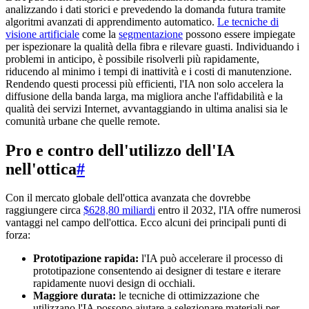
analizzando i dati storici e prevedendo la domanda futura tramite
algoritmi avanzati di apprendimento automatico.
Le tecniche di
visione artificiale
come la
segmentazione
possono essere impiegate
per ispezionare la qualità della fibra e rilevare guasti. Individuando i
problemi in anticipo, è possibile risolverli più rapidamente,
riducendo al minimo i tempi di inattività e i costi di manutenzione.
Rendendo questi processi più efficienti, l'IA non solo accelera la
diffusione della banda larga, ma migliora anche l'affidabilità e la
qualità dei servizi Internet, avvantaggiando in ultima analisi sia le
comunità urbane che quelle remote.
Pro e contro dell'utilizzo dell'IA
nell'ottica
#
Con il mercato globale dell'ottica avanzata che dovrebbe
raggiungere circa
$628,80 miliardi
entro il 2032, l'IA offre numerosi
vantaggi nel campo dell'ottica. Ecco alcuni dei principali punti di
forza:
Prototipazione rapida:
l'IA può accelerare il processo di
prototipazione consentendo ai designer di testare e iterare
rapidamente nuovi design di occhiali.
Maggiore durata:
le tecniche di ottimizzazione che
utilizzano l'IA possono aiutare a selezionare materiali per