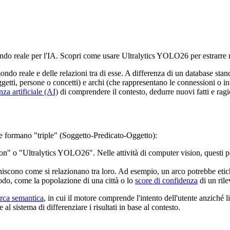
do reale per l'IA. Scopri come usare Ultralytics YOLO26 per estrarre 
ndo reale e delle relazioni tra di esse. A differenza di un database stan
ti, persone o concetti) e archi (che rappresentano le connessioni o intera
nza artificiale (AI)
di comprendere il contesto, dedurre nuovi fatti e rag
e formano "triple" (Soggetto-Predicato-Oggetto):
on" o "Ultralytics YOLO26". Nelle attività di computer vision, questi 
iniscono come si relazionano tra loro. Ad esempio, un arco potrebbe eti
odo, come la popolazione di una città o lo
score di confidenza
di un rile
erca semantica
, in cui il motore comprende l'intento dell'utente anziché 
 sistema di differenziare i risultati in base al contesto.