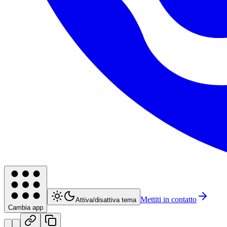
Mettiti in contatto
Attiva/disattiva tema
Cambia app