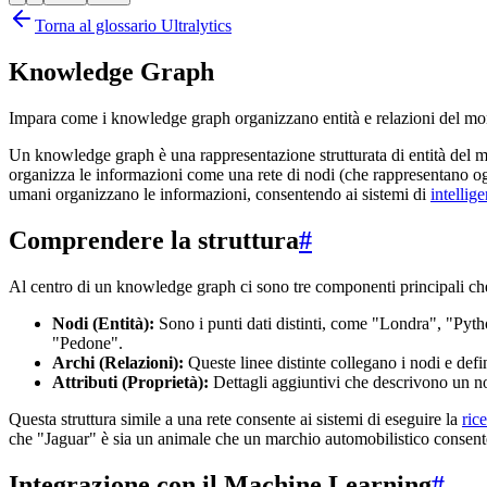
Torna al glossario Ultralytics
Knowledge Graph
Impara come i knowledge graph organizzano entità e relazioni del mon
Un knowledge graph è una rappresentazione strutturata di entità del mo
organizza le informazioni come una rete di nodi (che rappresentano ogget
umani organizzano le informazioni, consentendo ai sistemi di
intellige
Comprendere la struttura
#
Al centro di un knowledge graph ci sono tre componenti principali ch
Nodi (Entità):
Sono i punti dati distinti, come "Londra", "Pyth
"Pedone".
Archi (Relazioni):
Queste linee distinte collegano i nodi e def
Attributi (Proprietà):
Dettagli aggiuntivi che descrivono un n
Questa struttura simile a una rete consente ai sistemi di eseguire la
ric
che "Jaguar" è sia un animale che un marchio automobilistico consente al
Integrazione con il Machine Learning
#