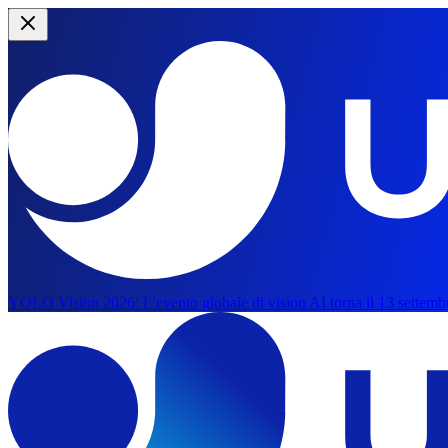
YOLO Vision 2026:
L'evento globale di vision AI torna il 13 settemb