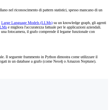
llano nel riconoscimento di pattern statistici, spesso mancano di un
i
Large Language Models (LLMs)
su un knowledge graph, gli agenti
 LLMs
e migliora l'accuratezza fattuale per le applicazioni aziendali.
sta una fotocamera, il grafo comprende il legame funzionale con
ale. Il seguente frammento in Python dimostra come utilizzare il
ollegati in un database a grafo (come Neo4j o Amazon Neptune).