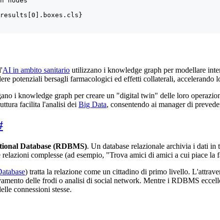
h nodes

results[0].boxes.cls}

'
AI in ambito sanitario
utilizzano i knowledge graph per modellare inte
ere potenziali bersagli farmacologici ed effetti collaterali, accelerando l
ano i knowledge graph per creare un "digital twin" delle loro operazioni
tura facilita l'analisi dei
Big Data
, consentendo ai manager di prevedere
#
tional Database (RDBMS)
. Un database relazionale archivia i dati in t
gare relazioni complesse (ad esempio, "Trova amici di amici a cui piace la 
atabase
) tratta la relazione come un cittadino di primo livello. L'attra
levamento delle frodi o analisi di social network. Mentre i RDBMS eccell
delle connessioni stesse.