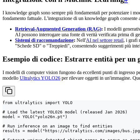
I knowledge graph sono sempre più fondamentali per potenziare i mod
fondamento fattuale. L'integrazione di un knowledge graph consente a
Retrieval-Augmented Generation (RAG)
:
I modelli generati
AI possono interrogare una fonte di verità verificata prima di g
Sistemi di raccomandazione
:
Nell'
AI nel settore retail
, i graf
"Schede SD" o "Treppiedi", consentendo suggerimenti più intellig
Esempio di codice: Estrarre entità per un 
I modelli di computer vision fungono da eccellenti punti di ingresso p
modello
Ultralytics YOLO26
per rilevare oggetti in un'immagine. Qu
from ultralytics import YOLO

# Load the latest YOLO26 model (released Jan 2026)

model = YOLO("yolo26n.pt")

# Run inference on an image to find entities

results = model("https://ultralytics.com/images/bus.jpg