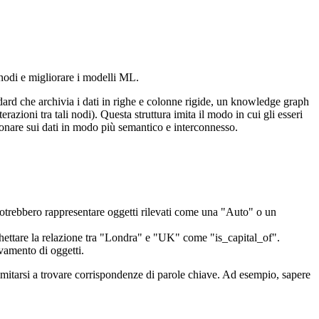
nodi e migliorare i modelli ML.
dard che archivia i dati in righe e colonne rigide, un knowledge graph
zioni tra tali nodi). Questa struttura imita il modo in cui gli esseri
ionare sui dati in modo più semantico e interconnesso.
potrebbero rappresentare oggetti rilevati come una "Auto" o un
chettare la relazione tra "Londra" e "UK" come "is_capital_of".
vamento di oggetti.
limitarsi a trovare corrispondenze di parole chiave. Ad esempio, sapere