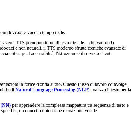
ni di visione-voce in tempo reale.
", i sistemi TTS prendono input di testo digitale—che vanno da
obotici e non naturali, il TTS moderno sfrutta tecniche avanzate di
critica per l'accessibilità, l'istruzione e il servizio clienti
resentazioni in forme d'onda audio. Questo flusso di lavoro coinvolge
modulo di
Natural Language Processing (NLP)
analizza il testo per la
 (NN)
per apprendere la complessa mappatura tra sequenze di testo e
i specifici, un concetto noto come clonazione vocale.