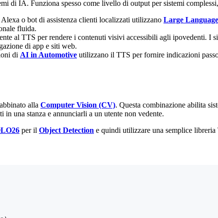
emi di IA. Funziona spesso come livello di output per sistemi complessi,
exa o bot di assistenza clienti localizzati utilizzano
Large Language
nale fluida.
nte al TTS per rendere i contenuti visivi accessibili agli ipovedenti. I 
gazione di app e siti web.
ioni di
AI in Automotive
utilizzano il TTS per fornire indicazioni pass
 abbinato alla
Computer Vision (CV)
. Questa combinazione abilita sis
ti in una stanza e annunciarli a un utente non vedente.
LO26
per il
Object Detection
e quindi utilizzare una semplice libreria 