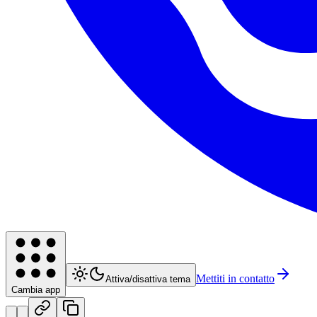
Mettiti in contatto
Attiva/disattiva tema
Cambia app