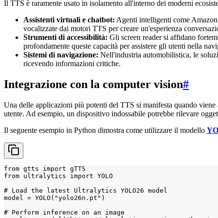
Il TTS è raramente usato in isolamento all'interno dei moderni ecosist
Assistenti virtuali e chatbot:
Agenti intelligenti come Amazon Al
vocalizzate dai motori TTS per creare un'esperienza conversazio
Strumenti di accessibilità:
Gli screen reader si affidano forteme
profondamente queste capacità per assistere gli utenti nella navi
Sistemi di navigazione:
Nell'industria automobilistica, le soluz
ricevendo informazioni critiche.
Integrazione con la computer vision
#
Una delle applicazioni più potenti del TTS si manifesta quando viene
utente. Ad esempio, un dispositivo indossabile potrebbe rilevare ogget
Il seguente esempio in Python dimostra come utilizzare il modello
YO
from gtts import gTTS

from ultralytics import YOLO

# Load the latest Ultralytics YOLO26 model

model = YOLO("yolo26n.pt")

# Perform inference on an image
