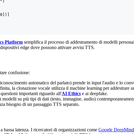
")

0])]

ics Platform
semplifica il processo di addestramento di modelli personali
 su dispositivi edge dove possono attivare avvisi TTS.
itare confusione:
onoscimento automatico del parlato) prende in input l'audio e lo convert
inita, la clonazione vocale utilizza il machine learning per addestrare 
uestioni importanti riguardo all'
AI Ethics
e ai deepfake.
di modelli su più tipi di dati (testo, immagine, audio) contemporaneam
nza bisogno di un passaggio TTS separato.
i a bassa latenza. I ricercatori di organizzazioni come
Google DeepMind