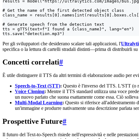
results = model("https://ultralytics.com/images/bus.jpg
# Get the name of the first detected object class

class_name = results[0].names[int(results[0].boxes.cls[
# Generate speech from the detection text

tts = gTTS(text=f"I found a {class_name}", lang="en")

tts.save("detection.mp3")
Per gli sviluppatori che desiderano scalare tali applicazioni, l'
Ultralyt
specifica o la lettura di cartelli stradali distinti—prima di distribuirli
Concetti correlati
#
È utile distinguere il TTS da altri termini di elaborazione audio per ev
Speech-to-Text (STT)
:
Questo è l'inverso del TTS. L'STT (o ric
Voice Cloning
:
Mentre il TTS standard utilizza una voce predef
un nuovo parlato che suona esattamente come essa. Ciò solleva q
Multi-Modal Learning
:
Questo si riferisce all'addestramento 
un'immagine e produrre nativamente una descrizione parlata se
Prospettive Future
#
Il futuro del Text-to-Speech risiede nell'espressività e nelle prestazion