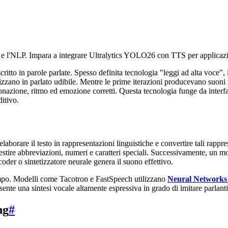
e l'NLP. Impara a integrare Ultralytics YOLO26 con TTS per applicazio
critto in parole parlate. Spesso definita tecnologia "leggi ad alta voce
zzano in parlato udibile. Mentre le prime iterazioni producevano suoni r
zione, ritmo ed emozione corretti. Questa tecnologia funge da interfaccia 
itivo.
aborare il testo in rappresentazioni linguistiche e convertire tali rapp
 gestire abbreviazioni, numeri e caratteri speciali. Successivamente, un 
oder o sintetizzatore neurale genera il suono effettivo.
po. Modelli come Tacotron e FastSpeech utilizzano
Neural Networks
nte una sintesi vocale altamente espressiva in grado di imitare parlant
ng
#