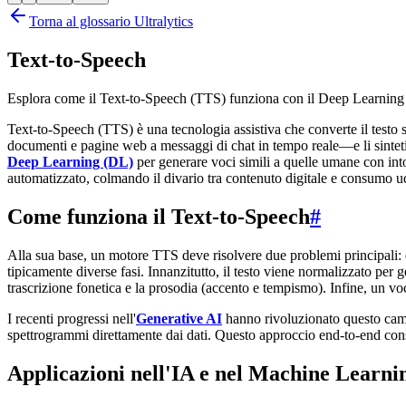
Torna al glossario Ultralytics
Text-to-Speech
Esplora come il Text-to-Speech (TTS) funziona con il Deep Learning 
Text-to-Speech (TTS) è una tecnologia assistiva che converte il testo s
documenti e pagine web a messaggi di chat in tempo reale—e li sinteti
Deep Learning (DL)
per generare voci simili a quelle umane con intona
automatizzato, colmando il divario tra contenuto digitale e consumo ud
Come funziona il Text-to-Speech
#
Alla sua base, un motore TTS deve risolvere due problemi principali: el
tipicamente diverse fasi. Innanzitutto, il testo viene normalizzato per
trascrizione fonetica e la prosodia (accento e tempismo). Infine, un voc
I recenti progressi nell'
Generative AI
hanno rivoluzionato questo cam
spettrogrammi direttamente dai dati. Questo approccio end-to-end conse
Applicazioni nell'IA e nel Machine Learni