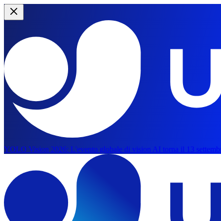
YOLO Vision 2026:
L'evento globale di vision AI torna il 13 settemb