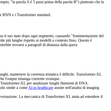
mpio, "la parola A è 5 passi prima della parola B") piuttosto che la
e le RNN e i Transformer standard.
tina il suo stato dopo ogni segmento, causando "frammentazione del
e più lunghe rispetto ai modelli a contesto fisso. Questo è
trebbe trovarsi a paragrafi di distanza dalla query.
 lunghi, mantenere la coerenza tematica è difficile. Transformer-XL
do che l'output rimanga coerente ovunque.
 di Transformer-XL per analizzare lunghi filamenti di DNA.
 modo simile a come
AI in healthcare
assiste nell'analisi di imaging
conversazione. La meccanica di Transformer-XL aiuta ad estendere il