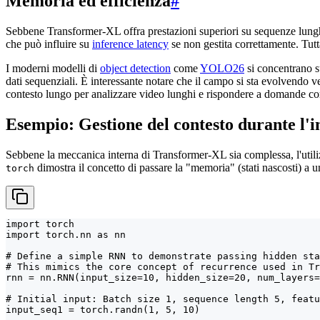
Memoria ed efficienza
#
Sebbene Transformer-XL offra prestazioni superiori su sequenze lungh
che può influire su
inference latency
se non gestita correttamente. Tutt
I moderni modelli di
object detection
come
YOLO26
si concentrano su
dati sequenziali. È interessante notare che il campo si sta evolvendo v
contesto lungo per analizzare video lunghi e rispondere a domande com
Esempio: Gestione del contesto durante l'i
Sebbene la meccanica interna di Transformer-XL sia complessa, l'utilizz
dimostra il concetto di passare la "memoria" (stati nascosti) a
torch
import torch

import torch.nn as nn

# Define a simple RNN to demonstrate passing hidden sta
# This mimics the core concept of recurrence used in Tr
rnn = nn.RNN(input_size=10, hidden_size=20, num_layers=
# Initial input: Batch size 1, sequence length 5, featu
input_seq1 = torch.randn(1, 5, 10)
