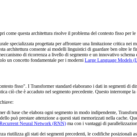
ri come questa architettura risolve il problema del contesto fisso per l
ale specializzata progettata per affrontare una limitazione critica nei m
sta architettura consente ai modelli linguistici di guardare ben oltre le f
eccanismo di ricorrenza a livello di segmento e un innovativo schema 
dolo un concetto fondamentale per i moderni
Large Language Models 
ntesto fisso". I Transformer standard elaborano i dati in segmenti di d
mentica ciò che è accaduto nel segmento precedente. Questo interrompe l
chiave:
mer di base che elabora ogni segmento in modo indipendente, Transform
dello può prestare attenzione a questi stati memorizzati nella cache. Qu
Recurrent Neural Network (RNN)
ma con i vantaggi di parallelizzazio
a riutilizza gli stati dei segmenti precedenti, le codifiche posizionali