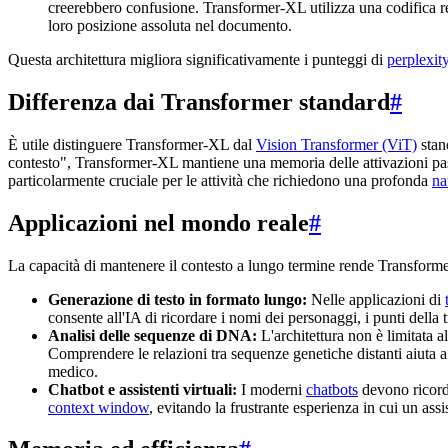
creerebbero confusione. Transformer-XL utilizza una codifica rel
loro posizione assoluta nel documento.
Questa architettura migliora significativamente i punteggi di
perplexit
Differenza dai Transformer standard
#
È utile distinguere Transformer-XL dal
Vision Transformer (ViT)
stan
contesto", Transformer-XL mantiene una memoria delle attivazioni pass
particolarmente cruciale per le attività che richiedono una profonda
na
Applicazioni nel mondo reale
#
La capacità di mantenere il contesto a lungo termine rende Transforme
Generazione di testo in formato lungo:
Nelle applicazioni di
consente all'IA di ricordare i nomi dei personaggi, i punti della
Analisi delle sequenze di DNA:
L'architettura non è limitata 
Comprendere le relazioni tra sequenze genetiche distanti aiuta a
medico.
Chatbot e assistenti virtuali:
I moderni
chatbots
devono ricorda
context window
, evitando la frustrante esperienza in cui un as