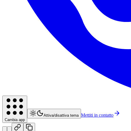
Mettiti in contatto
Attiva/disattiva tema
Cambia app