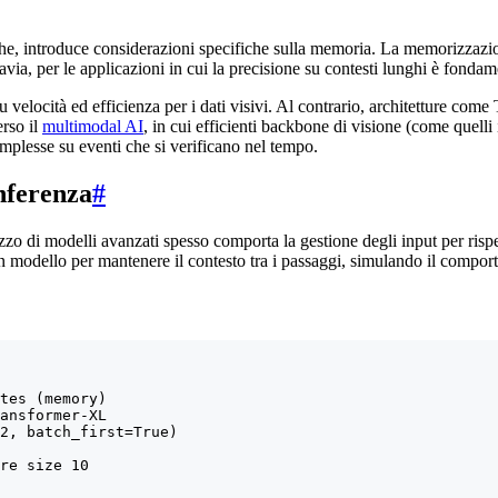
e, introduce considerazioni specifiche sulla memoria. La memorizzazio
avia, per le applicazioni in cui la precisione su contesti lunghi è fonda
 velocità ed efficienza per i dati visivi. Al contrario, architetture co
erso il
multimodal AI
, in cui efficienti backbone di visione (come quell
plesse su eventi che si verificano nel tempo.
nferenza
#
o di modelli avanzati spesso comporta la gestione degli input per rispett
 un modello per mantenere il contesto tra i passaggi, simulando il compo
tes (memory)

ansformer-XL

2, batch_first=True)

re size 10
