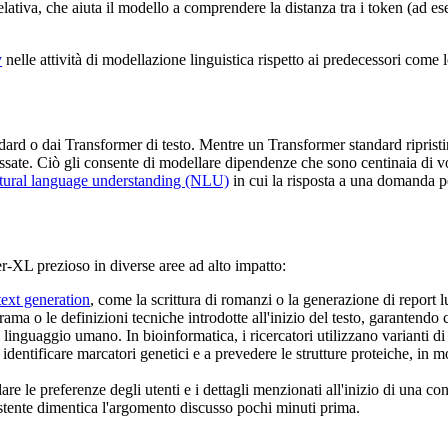
ativa, che aiuta il modello a comprendere la distanza tra i token (ad ese
y
nelle attività di modellazione linguistica rispetto ai predecessori com
dard o dai Transformer di testo. Mentre un Transformer standard ripris
ate. Ciò gli consente di modellare dipendenze che sono centinaia di volt
tural language understanding (NLU)
in cui la risposta a una domanda po
r-XL prezioso in diverse aree ad alto impatto:
text generation
, come la scrittura di romanzi o la generazione di report
 trama o le definizioni tecniche introdotte all'inizio del testo, garanten
al linguaggio umano. In bioinformatica, i ricercatori utilizzano varianti
 identificare marcatori genetici e a prevedere le strutture proteiche, in
re le preferenze degli utenti e i dettagli menzionati all'inizio di una 
sistente dimentica l'argomento discusso pochi minuti prima.