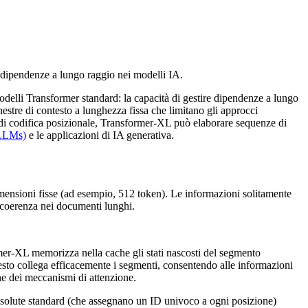
e dipendenze a lungo raggio nei modelli IA.
odelli Transformer standard: la capacità di gestire dipendenze a lungo
inestre di contesto a lunghezza fissa che limitano gli approcci
di codifica posizionale, Transformer-XL può elaborare sequenze di
(LLMs)
e le applicazioni di IA generativa.
imensioni fisse (ad esempio, 512 token). Le informazioni solitamente
a coerenza nei documenti lunghi.
er-XL memorizza nella cache gli stati nascosti del segmento
esto collega efficacemente i segmenti, consentendo alle informazioni
ne dei meccanismi di attenzione.
 assolute standard (che assegnano un ID univoco a ogni posizione)