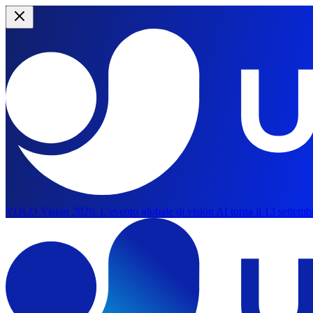
YOLO Vision 2026:
L'evento globale di vision AI torna il 13 settemb