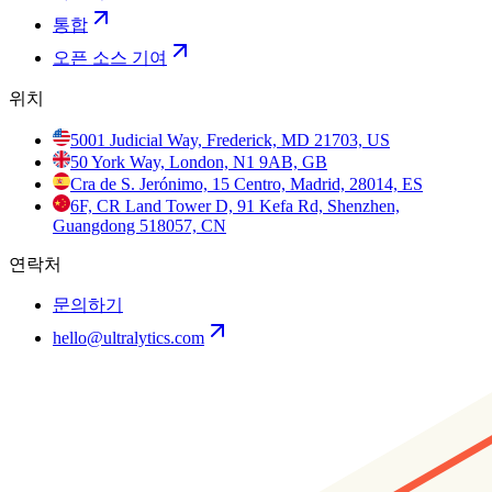
통합
오픈 소스 기여
위치
5001 Judicial Way, Frederick, MD 21703, US
50 York Way, London, N1 9AB, GB
Cra de S. Jerónimo, 15 Centro, Madrid, 28014, ES
6F, CR Land Tower D, 91 Kefa Rd, Shenzhen,
Guangdong 518057, CN
연락처
문의하기
hello@ultralytics.com