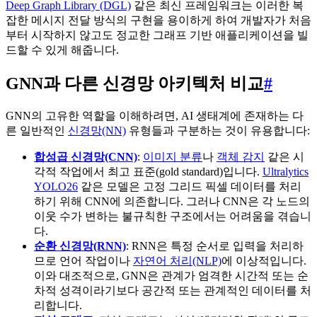
Deep Graph Library (DGL)
같은 최신 프레임워크는 이러한 복
잡한 메시지 전달 방식의 구현을 용이하게 하여 개발자가 처음
부터 시작하지 않고도 정교한 그래프 기반 애플리케이션을 빌
드할 수 있게 해줍니다.
GNN과 다른 신경망 아키텍처 비교
#
GNN의 고유한 역할을 이해하려면, AI 생태계에 존재하는 다
른 일반적인
신경망(NN)
유형들과 구분하는 것이 유용합니다:
합성곱 신경망(CNN)
:
이미지 분류
나
객체 감지
같은 시
각적 작업에서 최고 표준(gold standard)입니다.
Ultralytics
YOLO26
같은 모델은 고정 그리드 픽셀 데이터를 처리
하기 위해 CNN에 의존합니다. 그러나 CNN은 각 노드의
이웃 수가 변하는 불규칙한 구조에서는 어려움을 겪습니
다.
순환 신경망(RNN)
: RNN은 특정 순서로 입력을 처리하
므로 언어 작업이나
자연어 처리(NLP)
에 이상적입니다.
이와 대조적으로, GNN은 관계가 엄격한 시간적 또는 순
차적 성격이라기보다 공간적 또는 관계적인 데이터를 처
리합니다.