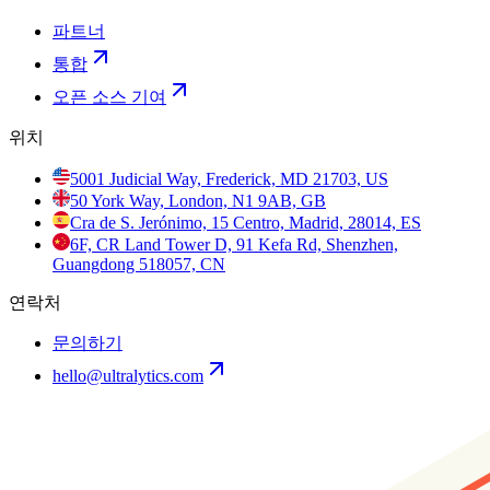
파트너
통합
오픈 소스 기여
위치
5001 Judicial Way, Frederick, MD 21703, US
50 York Way, London, N1 9AB, GB
Cra de S. Jerónimo, 15 Centro, Madrid, 28014, ES
6F, CR Land Tower D, 91 Kefa Rd, Shenzhen,
Guangdong 518057, CN
연락처
문의하기
hello@ultralytics.com