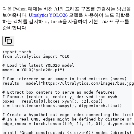
다음 Python 예제는 비전 AI와 그래프 구조를 연결하는 방법을
보여줍니다.
Ultralytics YOLO26
모델을 사용하여 노드 역할을
하는 객체를 감지하고,
을 사용하여 기본 그래프 구조를
torch
준비합니다.
import torch

from ultralytics import YOLO

# Load the latest YOLO26 model

model = YOLO("yolo26n.pt")

# Run inference on an image to find entities (nodes)

results = model("https://ultralytics.com/images/bus.jpg
# Extract box centers to serve as node features

# Format: [center_x, center_y] derived from xywh

boxes = results[0].boxes.xywh[:, :2].cpu()

x = torch.tensor(boxes.numpy(), dtype=torch.float)

# Create a hypothetical edge index connecting the first
# In a real GNN, edges might be defined by distance or 
edge_index = torch.tensor([[0, 1], [1, 0]], dtype=torch
print(f"Graph constructed: {x.size(0)} nodes (objects) 