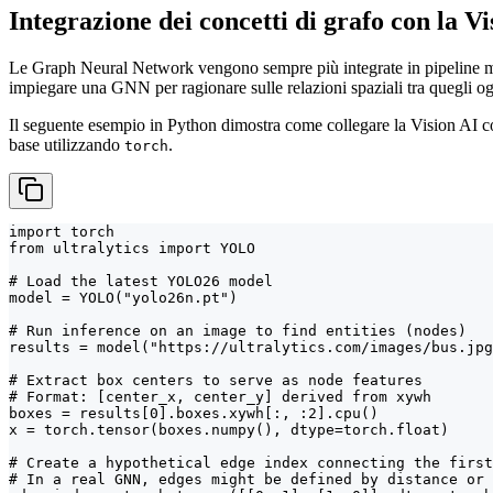
Integrazione dei concetti di grafo con la Vi
Le Graph Neural Network vengono sempre più integrate in pipeline mu
impiegare una GNN per ragionare sulle relazioni spaziali tra quegli og
Il seguente esempio in Python dimostra come collegare la Vision AI con
base utilizzando
.
torch
import torch

from ultralytics import YOLO

# Load the latest YOLO26 model

model = YOLO("yolo26n.pt")

# Run inference on an image to find entities (nodes)

results = model("https://ultralytics.com/images/bus.jpg
# Extract box centers to serve as node features

# Format: [center_x, center_y] derived from xywh

boxes = results[0].boxes.xywh[:, :2].cpu()

x = torch.tensor(boxes.numpy(), dtype=torch.float)

# Create a hypothetical edge index connecting the first
# In a real GNN, edges might be defined by distance or 