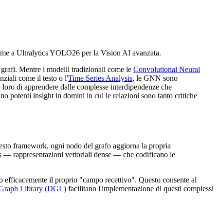
eme a Ultralytics YOLO26 per la Vision AI avanzata.
grafi. Mentre i modelli tradizionali come le
Convolutional Neural
ziali come il testo o l'
Time Series Analysis
, le GNN sono
ndo loro di apprendere dalle complesse interdipendenze che
ano potenti insight in domini in cui le relazioni sono tanto critiche
sto framework, ogni nodo del grafo aggiorna la propria
s
— rappresentazioni vettoriali dense — che codificano le
do efficacemente il proprio "campo recettivo". Questo consente al
Graph Library (DGL)
facilitano l'implementazione di questi complessi