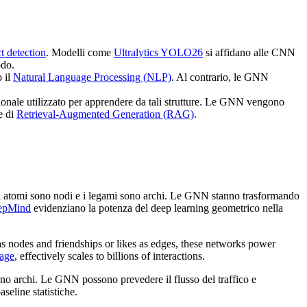
t detection
. Modelli come
Ultralytics YOLO26
si affidano alle CNN
odo.
o il
Natural Language Processing (NLP)
. Al contrario, le GNN
ionale utilizzato per apprendere da tali strutture. Le GNN vengono
e di
Retrieval-Augmented Generation (RAG)
.
gli atomi sono nodi e i legami sono archi. Le GNN stanno trasformando
epMind
evidenziano la potenza del deep learning geometrico nella
s nodes and friendships or likes as edges, these networks power
Sage
, effectively scales to billions of interactions.
e sono archi. Le GNN possono prevedere il flusso del traffico e
seline statistiche.