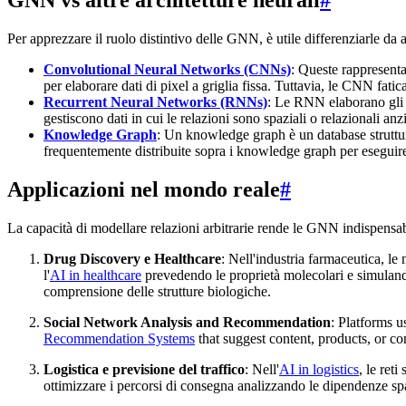
Per apprezzare il ruolo distintivo delle GNN, è utile differenziarle da a
Convolutional Neural Networks (CNNs)
: Queste rappresentan
per elaborare dati di pixel a griglia fissa. Tuttavia, le CNN fatic
Recurrent Neural Networks (RNNs)
: Le RNN elaborano gli i
gestiscono dati in cui le relazioni sono spaziali o relazionali an
Knowledge Graph
: Un knowledge graph è un database struttur
frequentemente distribuite sopra i knowledge graph per eseguire
Applicazioni nel mondo reale
#
La capacità di modellare relazioni arbitrarie rende le GNN indispensabil
Drug Discovery e Healthcare
: Nell'industria farmaceutica, l
l'
AI in healthcare
prevedendo le proprietà molecolari e simuland
comprensione delle strutture biologiche.
Social Network Analysis and Recommendation
: Platforms 
Recommendation Systems
that suggest content, products, or c
Logistica e previsione del traffico
: Nell'
AI in logistics
, le ret
ottimizzare i percorsi di consegna analizzando le dipendenze spaz