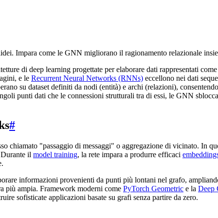
idei. Impara come le GNN migliorano il ragionamento relazionale insi
ture di deep learning progettate per elaborare dati rappresentati come 
agini, e le
Recurrent Neural Networks (RNNs)
eccellono nei dati sequen
erano su dataset definiti da nodi (entità) e archi (relazioni), consente
ingoli punti dati che le connessioni strutturali tra di essi, le GNN sblocc
ks
#
o chiamato "passaggio di messaggi" o aggregazione di vicinato. In que
 Durante il
model training
, la rete impara a produrre efficaci
embedding
e.
rporare informazioni provenienti da punti più lontani nel grafo, amplian
uttura più ampia. Framework moderni come
PyTorch Geometric
e la
Deep 
ire sofisticate applicazioni basate su grafi senza partire da zero.