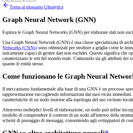
Torna al glossario Ultralytics
Graph Neural Network (GNN)
Esplora le Graph Neural Networks (GNN) per elaborare dati non eucl
Una Graph Neural Network (GNN) è una classe specializzata di architet
Networks (CNNs)
sono ottimizzati per strutture a griglia come le imm
unicamente capaci di gestire dati non euclidei. Questo significa che op
caratterizzano le reti del mondo reale. Catturando sia gli attributi dei s
quanto le entità stesse.
Come funzionano le Graph Neural Networ
Il meccanismo fondamentale alla base di una GNN è un processo spess
rappresentazione raccogliendo informazioni dai suoi vicini immediati.
caratteristiche di un nodo insieme alla topologia del suo vicinato local
Attraverso molteplici livelli di elaborazione, un nodo può infine inco
modello di comprendere il contesto di un nodo all'interno della str
schemi di passaggio di messaggi, consentendo agli sviluppatori di costru
GNN vs altre architetture neurali
#