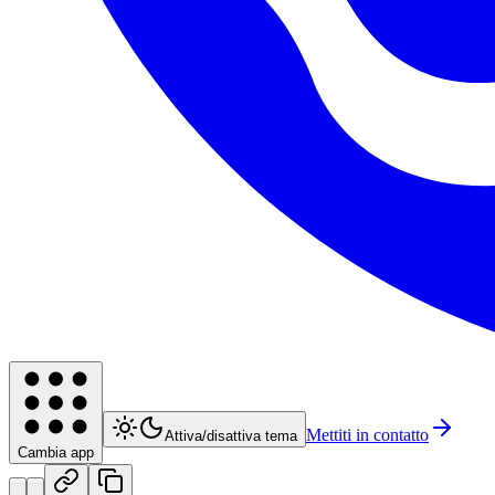
Mettiti in contatto
Attiva/disattiva tema
Cambia app