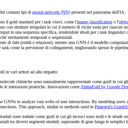
ltri comuni tipi di
neural network (NN)
presenti nel panorama dell'IA:
o il gold standard per i task visivi, come l'
image classification
o l'
objec
ano con strutture irregolari in cui il numero di vicini varia per ciascun n
nput in una sequenza specifica, rendendole ideali per i task linguistici 
ziché strettamente temporali o sequenziali.
ato di fatti (entità e relazioni), mentre una GNN è il modello computaz
 task come la previsione di collegamenti, migliorando spesso le pipelin
i in vari settori ad alto impatto:
e molecole chimiche sono naturalmente rappresentate come grafi in cui 
o le interazioni proteiche. Innovazioni come
AlphaFold by Google De
use GNNs to analyze vast webs of user interactions. By modeling users a
onnections. This approach, similar to methods used in
Pinterest's Graph
i stradali sono trattate come grafi in cui gli incroci sono nodi e le strad
iali tra diversi segmenti stradali, superando di gran lunga le semplici ba