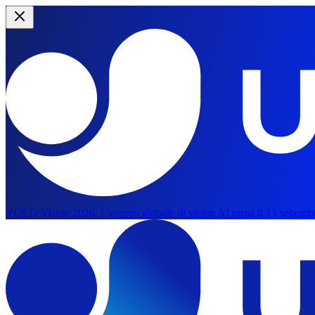
YOLO Vision 2026:
L'evento globale di vision AI torna il 13 settemb