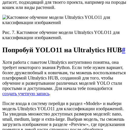
датасет, подходящий для твоего проекта, например на породы
кошек или виды растений.
Рис. 7. Кастомное обучение модели Ultralytics YOLO11 для
классификации изображений.
Попробуй YOLO11 на Ultralytics HUB
#
Хотя работа с пакетом Ultralytics интуитивно понятна, она
требует некоторого знания Python. Если тебе нужен вариант,
более дружелюбный к новичкам, ты можешь воспользоваться
платформой Ultralytics HUB, созданной для того, чтобы
обучение и развертывание различных моделей YOLO стали
простыми и доступными. Для начала тебе понадобится
создать учетную запись
.
После входа в систему перейди в раздел «Models» и выбери
модель Ultralytics YOLO11 для классификации изображений.
Ты увидишь множество доступных размеров моделей: nano,
small, medium, large и extra-large. Выбрав модель, ты сможешь
загрузить изображение в разделе «Preview», где предсказания
появятся в левой части страницы после обработки