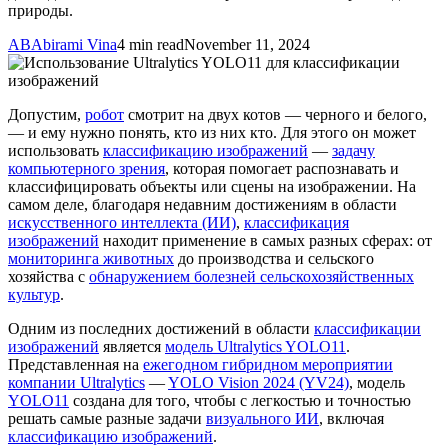
природы.
AB
Abirami Vina
4 min read
November 11, 2024
Допустим,
робот
смотрит на двух котов — черного и белого,
— и ему нужно понять, кто из них кто. Для этого он может
использовать
классификацию изображений
—
задачу
компьютерного зрения
, которая помогает распознавать и
классифицировать объекты или сцены на изображении. На
самом деле, благодаря недавним достижениям в области
искусственного интеллекта (ИИ)
,
классификация
изображений
находит применение в самых разных сферах: от
мониторинга животных
до производства и сельского
хозяйства с
обнаружением болезней сельскохозяйственных
культур
.
Одним из последних достижений в области
классификации
изображений
является
модель Ultralytics YOLO11
.
Представленная на
ежегодном гибридном мероприятии
компании Ultralytics
—
YOLO Vision 2024 (YV24)
, модель
YOLO11
создана для того, чтобы с легкостью и точностью
решать самые разные задачи
визуального ИИ
, включая
классификацию изображений
.