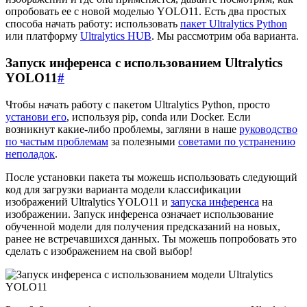
опробовать ее с новой моделью YOLO11. Есть два простых
способа начать работу: использовать
пакет Ultralytics Python
или платформу
Ultralytics HUB
. Мы рассмотрим оба варианта.
Запуск инференса с использованием Ultralytics
YOLO11
#
Чтобы начать работу с пакетом Ultralytics Python, просто
установи его
, используя pip, conda или Docker. Если
возникнут какие-либо проблемы, загляни в наше
руководство
по частым проблемам
за полезными
советами по устранению
неполадок
.
После установки пакета ты можешь использовать следующий
код для загрузки варианта модели классификации
изображений Ultralytics YOLO11 и
запуска инференса
на
изображении. Запуск инференса означает использование
обученной модели для получения предсказаний на новых,
ранее не встречавшихся данных. Ты можешь попробовать это
сделать с изображением на свой выбор!