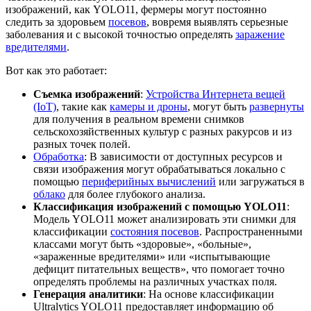
изображений, как YOLO11, фермеры могут постоянно
следить за здоровьем
посевов
, вовремя выявлять серьезные
заболевания и с высокой точностью определять
заражение
вредителями
.
Вот как это работает:
Съемка изображений
:
Устройства Интернета вещей
(IoT)
, такие как
камеры и дроны
, могут быть
развернуты
для получения в реальном времени снимков
сельскохозяйственных культур с разных ракурсов и из
разных точек полей.
Обработка
: В зависимости от доступных ресурсов и
связи изображения могут обрабатываться локально с
помощью
периферийных вычислений
или загружаться в
облако
для более глубокого анализа.
Классификация изображений с помощью YOLO11
:
Модель YOLO11 может анализировать эти снимки для
классификации
состояния посевов
. Распространенными
классами могут быть «здоровые», «больные»,
«зараженные вредителями» или «испытывающие
дефицит питательных веществ», что помогает точно
определять проблемы на различных участках поля.
Генерация аналитики
: На основе классификации
Ultralytics YOLO11 предоставляет информацию об