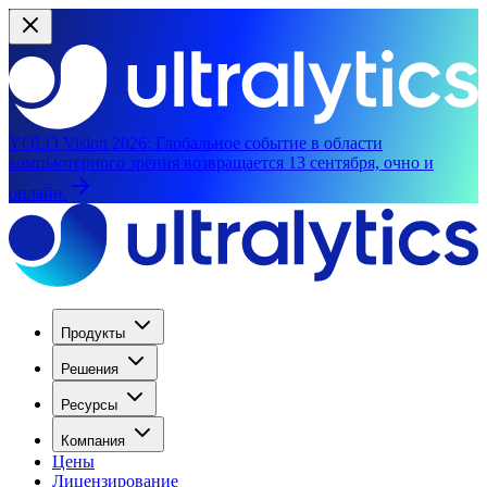
YOLO Vision 2026:
Глобальное событие в области
компьютерного зрения возвращается 13 сентября, очно и
онлайн.
Продукты
Решения
Ресурсы
Компания
Цены
Лицензирование