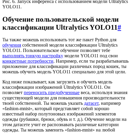
Рис. 6. Запуск инференса с использованием модели Ultralytics
YOLO11.
Обучение пользовательской модели
классификации Ultralytics YOLO11
#
Ты также можешь использовать тот же пакет Python для
обучения
собственной модели классификации Ultralytics
YOLO11. Пользовательское обучение позволяет тебе
выполнять тонкую настройку
модели YOLO11 под свои
конкретные потребности
. Например, если ты разрабатываешь
приложение для классификации различных пород кошек, ты
можешь обучить модель YOLO11 специально для этой цели.
Код ниже показывает, как загрузить и обучить модель
классификации изображений Ultralytics YOLO11. Он
позволяет
переносить предобученные
веса, используя знания
существующей модели для повышения производительности
твоей собственной. Ты можешь указать
датасет
, например
«fashion-mnist», который представляет собой хорошо
известный набор полутоновых изображений элементов
одежды (рубашки, брюки, обувь и т. д.). Обучение модели на
этом датасете учит ее распознавать различные категории
одежды. Ты можешь заменить «fashion-mnist» на любой