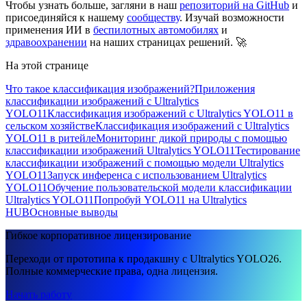
Чтобы узнать больше, загляни в наш
репозиторий на GitHub
и
присоединяйся к нашему
сообществу
. Изучай возможности
применения ИИ в
беспилотных автомобилях
и
здравоохранении
на наших страницах решений. 🚀
На этой странице
Что такое классификация изображений?
Приложения
классификации изображений с Ultralytics
YOLO11
Классификация изображений с Ultralytics YOLO11 в
сельском хозяйстве
Классификация изображений с Ultralytics
YOLO11 в ритейле
Мониторинг дикой природы с помощью
классификации изображений Ultralytics YOLO11
Тестирование
классификации изображений с помощью модели Ultralytics
YOLO11
Запуск инференса с использованием Ultralytics
YOLO11
Обучение пользовательской модели классификации
Ultralytics YOLO11
Попробуй YOLO11 на Ultralytics
HUB
Основные выводы
Гибкое корпоративное лицензирование
Переходи от прототипа к продакшну с Ultralytics YOLO26.
Полные коммерческие права, одна лицензия.
Начать работу