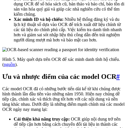
dụng OCR để số hóa sách cũ, bản thảo và báo chí, bảo tồn di
sản văn hóa quý giá và giúp các nhà nghiên cứu có thể tìm
kiếm chúng.
Xác minh ID và hộ chiếu:
Nhiều hệ thống đăng ký và du
lịch kỹ thuật số dựa vào OCR để trích xuất dữ liệu chính từ
các tài liệu do chính phủ cấp. Việc kiểm tra danh tính nhanh
hơn và giảm sai sót nhập liệu thủ công dẫn đến trải nghiệm
người dùng mượt mà hơn và bảo mật cao hơn.
Hình 5. Máy quét dựa trên OCR để xác minh danh tính hộ chiếu.
(
nguồn
).
Ưu và nhược điểm của các model OCR
#
Các model OCR đã có những bước tiến dài kể từ khi chúng được
hình thành lần đầu tiên vào những năm 1950. Hiện nay chúng dễ
tiếp cận, chính xác và thích ứng tốt hơn với các nội dung và nền
tảng khác nhau. Dưới đây là những điểm mạnh chính mà các model
OCR ngày nay mang lại:
Cải thiện khả năng truy cập:
OCR giúp nội dung trở nên
dễ tiếp cận hơn bằng cách chuyển đổi tài liệu in thành các