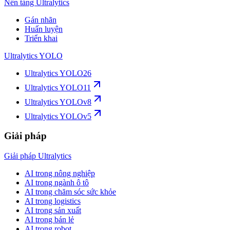
Nền tảng Ultralytics
Gán nhãn
Huấn luyện
Triển khai
Ultralytics YOLO
Ultralytics YOLO26
Ultralytics YOLO11
Ultralytics YOLOv8
Ultralytics YOLOv5
Giải pháp
Giải pháp Ultralytics
AI trong nông nghiệp
AI trong ngành ô tô
AI trong chăm sóc sức khỏe
AI trong logistics
AI trong sản xuất
AI trong bán lẻ
AI trong robot