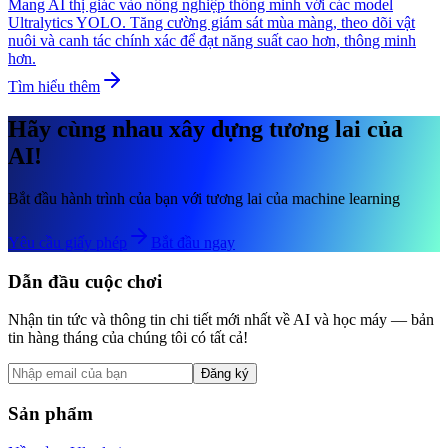
Mang AI thị giác vào nông nghiệp thông minh với các model
Ultralytics YOLO. Tăng cường giám sát mùa màng, theo dõi vật
nuôi và canh tác chính xác để đạt năng suất cao hơn, thông minh
hơn.
Tìm hiểu thêm
Hãy cùng nhau xây dựng tương lai của
AI!
Bắt đầu hành trình của bạn với tương lai của machine learning
Yêu cầu giấy phép
Bắt đầu ngay
Dẫn đầu cuộc chơi
Nhận tin tức và thông tin chi tiết mới nhất về AI và học máy — bản
tin hàng tháng của chúng tôi có tất cả!
Đăng ký
Sản phẩm