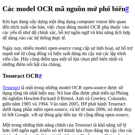
Các model OCR mã nguồn mở phổ biến
#
Khi bạn đang xây dựng một ứng dụng computer vision liên quan
đến trích xuất văn bản, việc chọn đúng model OCR phụ thuộc vào
các yếu tố như độ chính xác, hỗ trợ ngôn ngữ và khả năng tích hợp
dễ dàng vào các hệ thống thực tế.
Ngày nay, nhiều model open-source cung cấp sự linh hoạt, sự hỗ trợ
mạnh mẽ từ cộng đồng và hiệu suất đáng tin cậy mà các lập trình
viên cần. Hãy cùng điểm qua một số lựa chọn phổ biến nhất và
những điểm nổi bật của chúng.
Tesseract OCR
#
Tesseract
là một trong những model OCR open-source được sử
dụng rộng rãi nhất hiện nay. Nó ban đầu được phát triển tại Phòng
thí nghiệm Hewlett-Packard ở Bristol, Anh và Greeley, Colorado,
giữa năm 1985 và 1994. Vào năm 2005, HP phát hành Tesseract
dưới dạng phần mềm open-source, và kể từ năm 2006, nó được duy
trì bởi Google, với sự đóng góp liên tục từ cộng đồng open-source.
Một trong những tính năng chính của Tesseract là khả năng xử lý
hơn 100 ngôn ngữ, khiến nó trở thành lựa chọn đáng tin cậy cho các