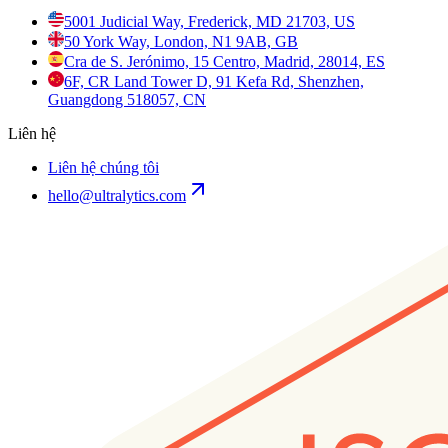
5001 Judicial Way, Frederick, MD 21703, US
50 York Way, London, N1 9AB, GB
Cra de S. Jerónimo, 15 Centro, Madrid, 28014, ES
6F, CR Land Tower D, 91 Kefa Rd, Shenzhen,
Guangdong 518057, CN
Liên hệ
Liên hệ chúng tôi
hello@ultralytics.com