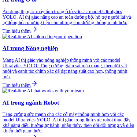
Áp dụng thị giác máy tính trong ô tô với các model Ultralytics
YOLO. AI thị giác nâng cao an toàn đường bộ, hỗ trợ người lái và
tự động hóa phương tiện cho những con đường thông minh hơn.
Tìm hiểu thêm
AI trong Nông nghiệp
Mang AI thị giác vào nông nghiệp thông minh với các model
Ultralytics YOLO. Tăng cường giám sát mùa màng, theo dõi vật
nuôi và canh tác chính xác để đạt năng suất cao hơn, thông minh
hơn.
Tìm hiểu thêm
AI trong ngành Robot
Tăng cường sức mạnh cho các cỗ máy thông minh hơn với các
model Ultralytics YOLO. AI thị giác trong lĩnh vực robot thúc đẩy
khả năng điều hướng tự hành, nhận thức, theo dõi đối tượng và điều
khiển thời gian thực.