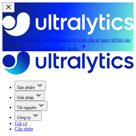
YOLO Vision 2026:
Sự kiện vision AI toàn cầu sẽ quay trở lại vào
ngày 13 tháng 9, trực tiếp và trực tuyến.
Sản phẩm
Giải pháp
Tài nguyên
Công ty
Giá cả
Cấp phép