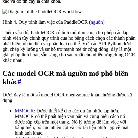
xác và độ tin cậy là chìa khóa.
Hình 4. Quy trình làm việc của PaddleOCR (
nguồn
).
Thêm vào đó, PaddleOCR có tính mô-đun cao, cho phép các lập
trình viên tùy chỉnh quy trình của họ bằng cách chọn các thành phần
phát hiện, nhận diện và phân loại cụ thể. Với các API Python được
ghi chép kỹ lưỡng và sự hỗ trợ mạnh mẽ từ cộng đồng, đây là một
giải pháp linh hoạt, sẵn sàng cho sản xuất cho nhiều ứng dụng OCR
khác nhau.
Các model OCR mã nguồn mở phổ biến
khác
#
Dưới đây là một số model OCR open-source khác thường được sử
dụng:
MMOCR
: Được thiết kế cho các dự án phức tạp hơn,
MMOCR có thể phát hiện văn bản và cũng hiểu cách nó
được sắp xếp trên một trang. Nó lý tưởng để làm việc với
bảng biểu, bố cục nhiều cột và các tài liệu phức tạp về mặt
hình ảnh khác.