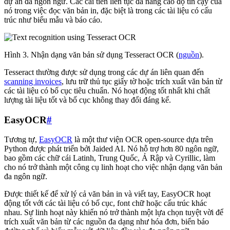
dự án đa ngôn ngữ. Các cải tiến liên tục đã nâng cao độ tin cậy của
nó trong việc đọc văn bản in, đặc biệt là trong các tài liệu có cấu
trúc như biểu mẫu và báo cáo.
Hình 3. Nhận dạng văn bản sử dụng Tesseract OCR (
nguồn
).
Tesseract thường được sử dụng trong các dự án liên quan đến
scanning invoices
, lưu trữ thủ tục giấy tờ hoặc trích xuất văn bản từ
các tài liệu có bố cục tiêu chuẩn. Nó hoạt động tốt nhất khi chất
lượng tài liệu tốt và bố cục không thay đổi đáng kể.
EasyOCR
#
Tương tự,
EasyOCR
là một thư viện OCR open-source dựa trên
Python được phát triển bởi Jaided AI. Nó hỗ trợ hơn 80 ngôn ngữ,
bao gồm các chữ cái Latinh, Trung Quốc, Ả Rập và Cyrillic, làm
cho nó trở thành một công cụ linh hoạt cho việc nhận dạng văn bản
đa ngôn ngữ.
Được thiết kế để xử lý cả văn bản in và viết tay, EasyOCR hoạt
động tốt với các tài liệu có bố cục, font chữ hoặc cấu trúc khác
nhau. Sự linh hoạt này khiến nó trở thành một lựa chọn tuyệt vời để
trích xuất văn bản từ các nguồn đa dạng như hóa đơn, biển báo