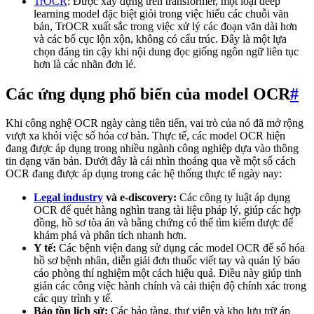
TrOCR
: Được xây dựng trên transformer, một loại deep
learning model đặc biệt giỏi trong việc hiểu các chuỗi văn
bản, TrOCR xuất sắc trong việc xử lý các đoạn văn dài hơn
và các bố cục lộn xộn, không có cấu trúc. Đây là một lựa
chọn đáng tin cậy khi nội dung đọc giống ngôn ngữ liên tục
hơn là các nhãn đơn lẻ.
Các ứng dụng phổ biến của model OCR
#
Khi công nghệ OCR ngày càng tiên tiến, vai trò của nó đã mở rộng
vượt xa khỏi việc số hóa cơ bản. Thực tế, các model OCR hiện
đang được áp dụng trong nhiều ngành công nghiệp dựa vào thông
tin dạng văn bản. Dưới đây là cái nhìn thoáng qua về một số cách
OCR đang được áp dụng trong các hệ thống thực tế ngày nay:
Legal industry
và e-discovery:
Các công ty luật áp dụng
OCR để quét hàng nghìn trang tài liệu pháp lý, giúp các hợp
đồng, hồ sơ tòa án và bằng chứng có thể tìm kiếm được để
khám phá và phân tích nhanh hơn.
Y tế:
Các bệnh viện đang sử dụng các model OCR để số hóa
hồ sơ bệnh nhân, diễn giải đơn thuốc viết tay và quản lý báo
cáo phòng thí nghiệm một cách hiệu quả. Điều này giúp tinh
giản các công việc hành chính và cải thiện độ chính xác trong
các quy trình y tế.
Bảo tồn lịch sử:
Các bảo tàng, thư viện và kho lưu trữ áp