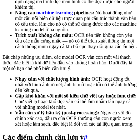
định dạng mà trình đọc màn hình có thể đọc được cho người
khiếm thị.
Nâng cao
machine learning
pipelines:
Nó hoạt động như
một cầu nối biến dữ liệu trực quan phi cấu trúc thành văn bản
có cấu trúc, làm cho nó có thể sử dụng được cho các machine
learning model ở hạ nguồn.
Trích xuất không cần mẫu:
OCR tiên tiến không còn yêu
cầu các mẫu cứng nhắc — nó có thể trích xuất thông tin một
cách thông minh ngay cả khi bố cục thay đổi giữa các tài liệu.
Bất chấp những ưu điểm, các model OCR vẫn còn một vài thách
thức, đặc biệt là khi dữ liệu đầu vào không hoàn hảo. Dưới đây là
một số hạn chế phổ biến cần lưu ý:
Nhạy cảm với chất lượng hình ảnh:
OCR hoạt động tốt
nhất với hình ảnh rõ nét; ảnh bị mờ hoặc tối có thể ảnh hưởng
đến kết quả.
Gặp khó khăn với một số kiểu chữ viết tay hoặc font chữ:
Chữ viết lạ hoặc khó đọc vẫn có thể làm nhầm lẫn ngay cả
với những model tốt nhất.
Vẫn cần xử lý hậu kỳ (post-processing):
Ngay cả với độ
chính xác cao, đầu ra của OCR thường cần con người xem
xét hoặc làm sạch, đặc biệt là đối với các tài liệu quan trọng.
Các điểm chính cần lưu ý
#