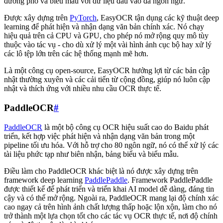
đường phố và biểu mẫu với dữ liệu đầu vào đa ngôn ngữ.
Được xây dựng trên
PyTorch
, EasyOCR tận dụng các kỹ thuật deep
learning để phát hiện và nhận dạng văn bản chính xác. Nó chạy
hiệu quả trên cả CPU và GPU, cho phép nó mở rộng quy mô tùy
thuộc vào tác vụ - cho dù xử lý một vài hình ảnh cục bộ hay xử lý
các lô tệp lớn trên các hệ thống mạnh mẽ hơn.
Là một công cụ open-source, EasyOCR hưởng lợi từ các bản cập
nhật thường xuyên và các cải tiến từ cộng đồng, giúp nó luôn cập
nhật và thích ứng với nhiều nhu cầu OCR thực tế.
PaddleOCR
#
PaddleOCR
là một bộ công cụ OCR hiệu suất cao do Baidu phát
triển, kết hợp việc phát hiện và nhận dạng văn bản trong một
pipeline tối ưu hóa. Với hỗ trợ cho 80 ngôn ngữ, nó có thể xử lý các
tài liệu phức tạp như biên nhận, bảng biểu và biểu mẫu.
Điều làm cho PaddleOCR khác biệt là nó được xây dựng trên
framework deep learning
PaddlePaddle
. Framework PaddlePaddle
được thiết kế để phát triển và triển khai AI model dễ dàng, đáng tin
cậy và có thể mở rộng. Ngoài ra, PaddleOCR mang lại độ chính xác
cao ngay cả trên hình ảnh chất lượng thấp hoặc lộn xộn, làm cho nó
trở thành một lựa chọn tốt cho các tác vụ OCR thực tế, nơi độ chính