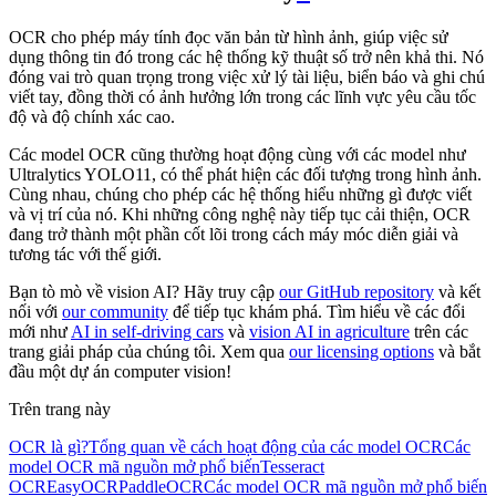
OCR cho phép máy tính đọc văn bản từ hình ảnh, giúp việc sử
dụng thông tin đó trong các hệ thống kỹ thuật số trở nên khả thi. Nó
đóng vai trò quan trọng trong việc xử lý tài liệu, biển báo và ghi chú
viết tay, đồng thời có ảnh hưởng lớn trong các lĩnh vực yêu cầu tốc
độ và độ chính xác cao.
Các model OCR cũng thường hoạt động cùng với các model như
Ultralytics YOLO11, có thể phát hiện các đối tượng trong hình ảnh.
Cùng nhau, chúng cho phép các hệ thống hiểu những gì được viết
và vị trí của nó. Khi những công nghệ này tiếp tục cải thiện, OCR
đang trở thành một phần cốt lõi trong cách máy móc diễn giải và
tương tác với thế giới.
Bạn tò mò về vision AI? Hãy truy cập
our GitHub repository
và kết
nối với
our community
để tiếp tục khám phá. Tìm hiểu về các đổi
mới như
AI in self-driving cars
và
vision AI in agriculture
trên các
trang giải pháp của chúng tôi. Xem qua
our licensing options
và bắt
đầu một dự án computer vision!
Trên trang này
OCR là gì?
Tổng quan về cách hoạt động của các model OCR
Các
model OCR mã nguồn mở phổ biến
Tesseract
OCR
EasyOCR
PaddleOCR
Các model OCR mã nguồn mở phổ biến