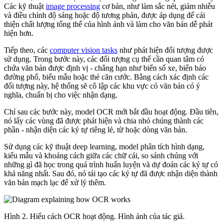
Các kỹ thuật
image processing
cơ bản, như làm sắc nét, giảm nhiễu
và điều chỉnh độ sáng hoặc độ tương phản, được áp dụng để cải
thiện chất lượng tổng thể của hình ảnh và làm cho văn bản dễ phát
hiện hơn.
Tiếp theo, các
computer vision tasks
như phát hiện đối tượng được
sử dụng. Trong bước này, các đối tượng cụ thể cần quan tâm có
chứa văn bản được định vị - chẳng hạn như biển số xe, biển báo
đường phố, biểu mẫu hoặc thẻ căn cước. Bằng cách xác định các
đối tượng này, hệ thống sẽ cô lập các khu vực có văn bản có ý
nghĩa, chuẩn bị cho việc nhận dạng.
Chỉ sau các bước này, model OCR mới bắt đầu hoạt động. Đầu tiên,
nó lấy các vùng đã được phát hiện và chia nhỏ chúng thành các
phần - nhận diện các ký tự riêng lẻ, từ hoặc dòng văn bản.
Sử dụng các kỹ thuật deep learning, model phân tích hình dạng,
kiểu mẫu và khoảng cách giữa các chữ cái, so sánh chúng với
những gì đã học trong quá trình huấn luyện và dự đoán các ký tự có
khả năng nhất. Sau đó, nó tái tạo các ký tự đã được nhận diện thành
văn bản mạch lạc để xử lý thêm.
Hình 2. Hiểu cách OCR hoạt động. Hình ảnh của tác giả.