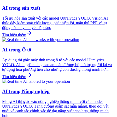
AI trong sản xuất
Tối ưu hóa sản xuất với các model Ultralytics YOLO. Vision AI
thúc đẩy kiểm soát chất lượng, phát hiện lỗi, tuân thủ PPE và tự
động hóa dây chuyền lắp ráp.
Tìm hiểu thêm
AI trong Ô tô
Áp dụng thị giác máy tính trong ô tô với các model Ultralytics
YOLO. AI thị giác nâng cao an toàn đường bộ, hỗ trợ người lái và
tự động hóa phương tiện cho những con đường thông minh hơn.
Tìm hiểu thêm
AI trong Nông nghiệp
Mang AI thị giác vào nông nghiệp thông minh với các model
Ultralytics YOLO. Tăng cường giám sát mùa màng, theo dõi vật
nuôi và canh tác chính xác để đạt năng suất cao hơn, thông minh
hơn.