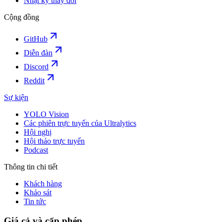
Nhật ký thay đổi
Cộng đồng
GitHub
Diễn đàn
Discord
Reddit
Sự kiện
YOLO Vision
Các phiên trực tuyến của Ultralytics
Hội nghị
Hội thảo trực tuyến
Podcast
Thông tin chi tiết
Khách hàng
Khảo sát
Tin tức
Giá cả và cấp phép