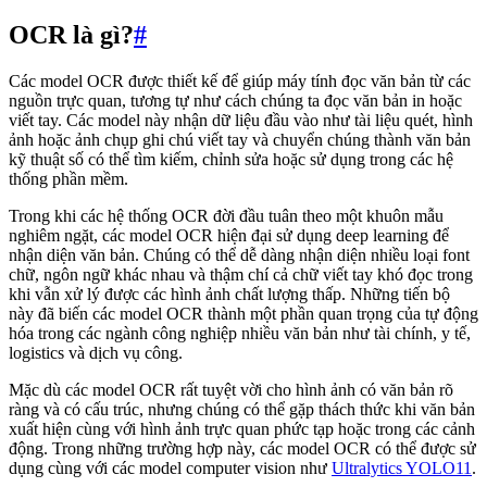
OCR là gì?
#
Các model OCR được thiết kế để giúp máy tính đọc văn bản từ các
nguồn trực quan, tương tự như cách chúng ta đọc văn bản in hoặc
viết tay. Các model này nhận dữ liệu đầu vào như tài liệu quét, hình
ảnh hoặc ảnh chụp ghi chú viết tay và chuyển chúng thành văn bản
kỹ thuật số có thể tìm kiếm, chỉnh sửa hoặc sử dụng trong các hệ
thống phần mềm.
Trong khi các hệ thống OCR đời đầu tuân theo một khuôn mẫu
nghiêm ngặt, các model OCR hiện đại sử dụng deep learning để
nhận diện văn bản. Chúng có thể dễ dàng nhận diện nhiều loại font
chữ, ngôn ngữ khác nhau và thậm chí cả chữ viết tay khó đọc trong
khi vẫn xử lý được các hình ảnh chất lượng thấp. Những tiến bộ
này đã biến các model OCR thành một phần quan trọng của tự động
hóa trong các ngành công nghiệp nhiều văn bản như tài chính, y tế,
logistics và dịch vụ công.
Mặc dù các model OCR rất tuyệt vời cho hình ảnh có văn bản rõ
ràng và có cấu trúc, nhưng chúng có thể gặp thách thức khi văn bản
xuất hiện cùng với hình ảnh trực quan phức tạp hoặc trong các cảnh
động. Trong những trường hợp này, các model OCR có thể được sử
dụng cùng với các model computer vision như
Ultralytics YOLO11
.