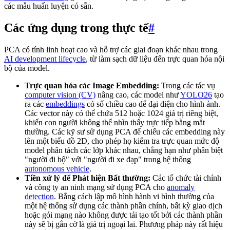
các mẫu huấn luyện có sẵn.
Các ứng dụng trong thực tế
#
PCA có tính linh hoạt cao và hỗ trợ các giai đoạn khác nhau trong
AI development lifecycle
, từ làm sạch dữ liệu đến trực quan hóa nội
bộ của model.
Trực quan hóa các Image Embedding:
Trong các tác vụ
computer vision (CV)
nâng cao, các model như
YOLO26
tạo
ra các
embeddings
có số chiều cao để đại diện cho hình ảnh.
Các vector này có thể chứa 512 hoặc 1024 giá trị riêng biệt,
khiến con người không thể nhìn thấy trực tiếp bằng mắt
thường. Các kỹ sư sử dụng PCA để chiếu các embedding này
lên một biểu đồ 2D, cho phép họ kiểm tra trực quan mức độ
model phân tách các lớp khác nhau, chẳng hạn như phân biệt
"người đi bộ" với "người đi xe đạp" trong hệ thống
autonomous vehicle
.
Tiền xử lý để Phát hiện Bất thường:
Các tổ chức tài chính
và công ty an ninh mạng sử dụng PCA cho
anomaly
detection
. Bằng cách lập mô hình hành vi bình thường của
một hệ thống sử dụng các thành phần chính, bất kỳ giao dịch
hoặc gói mạng nào không được tái tạo tốt bởi các thành phần
này sẽ bị gắn cờ là giá trị ngoại lai. Phương pháp này rất hiệu