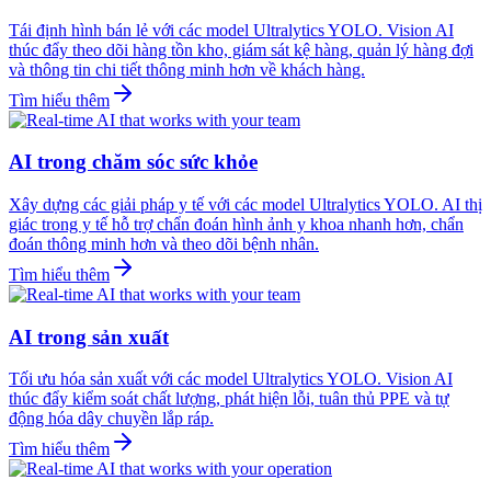
Tái định hình bán lẻ với các model Ultralytics YOLO. Vision AI
thúc đẩy theo dõi hàng tồn kho, giám sát kệ hàng, quản lý hàng đợi
và thông tin chi tiết thông minh hơn về khách hàng.
Tìm hiểu thêm
AI trong chăm sóc sức khỏe
Xây dựng các giải pháp y tế với các model Ultralytics YOLO. AI thị
giác trong y tế hỗ trợ chẩn đoán hình ảnh y khoa nhanh hơn, chẩn
đoán thông minh hơn và theo dõi bệnh nhân.
Tìm hiểu thêm
AI trong sản xuất
Tối ưu hóa sản xuất với các model Ultralytics YOLO. Vision AI
thúc đẩy kiểm soát chất lượng, phát hiện lỗi, tuân thủ PPE và tự
động hóa dây chuyền lắp ráp.
Tìm hiểu thêm