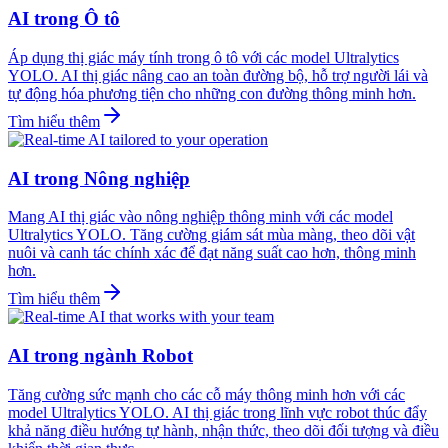
AI trong Ô tô
Áp dụng thị giác máy tính trong ô tô với các model Ultralytics
YOLO. AI thị giác nâng cao an toàn đường bộ, hỗ trợ người lái và
tự động hóa phương tiện cho những con đường thông minh hơn.
Tìm hiểu thêm
AI trong Nông nghiệp
Mang AI thị giác vào nông nghiệp thông minh với các model
Ultralytics YOLO. Tăng cường giám sát mùa màng, theo dõi vật
nuôi và canh tác chính xác để đạt năng suất cao hơn, thông minh
hơn.
Tìm hiểu thêm
AI trong ngành Robot
Tăng cường sức mạnh cho các cỗ máy thông minh hơn với các
model Ultralytics YOLO. AI thị giác trong lĩnh vực robot thúc đẩy
khả năng điều hướng tự hành, nhận thức, theo dõi đối tượng và điều