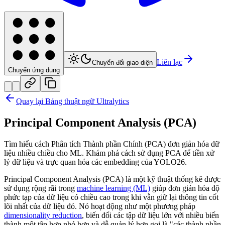
Liên lạc
Chuyển đổi giao diện
Chuyển ứng dụng
Quay lại Bảng thuật ngữ Ultralytics
Principal Component Analysis (PCA)
Tìm hiểu cách Phân tích Thành phần Chính (PCA) đơn giản hóa dữ
liệu nhiều chiều cho ML. Khám phá cách sử dụng PCA để tiền xử
lý dữ liệu và trực quan hóa các embedding của YOLO26.
Principal Component Analysis (PCA) là một kỹ thuật thống kê được
sử dụng rộng rãi trong
machine learning (ML)
giúp đơn giản hóa độ
phức tạp của dữ liệu có chiều cao trong khi vẫn giữ lại thông tin cốt
lõi nhất của dữ liệu đó. Nó hoạt động như một phương pháp
dimensionality reduction
, biến đổi các tập dữ liệu lớn với nhiều biến
thành một tập hợp nhỏ hơn và dễ quản lý hơn gọi là "các thành phần