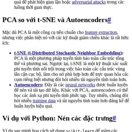
quả để phát hiện gian lận hoặc
adversarial attacks
trong các
luồng thời gian thực.
PCA so với t-SNE và Autoencoders
#
Mặc dù PCA là một công cụ tiêu chuẩn cho
feature extraction
,
nhưng việc phân biệt nó với các kỹ thuật giảm chiều khác là rất hữu
ích:
t-SNE (t-Distributed Stochastic Neighbor Embedding)
:
PCA là một phương pháp tuyến tính bảo toàn cấu trúc tổng
thể và phương sai. Ngược lại, t-SNE là một kỹ thuật xác suất
phi tuyến tính nổi trội trong việc bảo toàn các cấu trúc vùng
lân cận cục bộ, làm cho nó phù hợp hơn để trực quan hóa các
cụm riêng biệt nhưng đòi hỏi nhiều tài nguyên tính toán hơn.
Autoencoders
:
Đây là các
neural networks
được huấn luyện
để nén và tái tạo dữ liệu. Khác với PCA, autoencoders có thể
học các ánh xạ phi tuyến tính phức tạp. Tuy nhiên, chúng đòi
hỏi nhiều
training data
và tài nguyên tính toán hơn đáng kể để
huấn luyện hiệu quả.
Ví dụ với Python: Nén các đặc trưng
#
Ví dụ sau minh họa cách sử dụng
để giảm các
scikit-learn