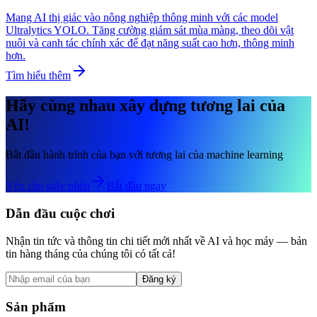
Mang AI thị giác vào nông nghiệp thông minh với các model
Ultralytics YOLO. Tăng cường giám sát mùa màng, theo dõi vật
nuôi và canh tác chính xác để đạt năng suất cao hơn, thông minh
hơn.
Tìm hiểu thêm
Hãy cùng nhau xây dựng tương lai của
AI!
Bắt đầu hành trình của bạn với tương lai của machine learning
Yêu cầu giấy phép
Bắt đầu ngay
Dẫn đầu cuộc chơi
Nhận tin tức và thông tin chi tiết mới nhất về AI và học máy — bản
tin hàng tháng của chúng tôi có tất cả!
Đăng ký
Sản phẩm