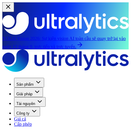
YOLO Vision 2026:
Sự kiện vision AI toàn cầu sẽ quay trở lại vào
ngày 13 tháng 9, trực tiếp và trực tuyến.
Sản phẩm
Giải pháp
Tài nguyên
Công ty
Giá cả
Cấp phép