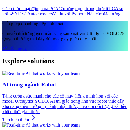
Cách thức hoạt động của PCA
Các ứng dụng trong thực tế
PCA so
với t-SNE và Autoencoders
Ví dụ với Python: Nén các đặc trưng
Cấp phép doanh nghiệp linh hoạt
Chuyển đổi từ nguyên mẫu sang sản xuất với Ultralytics YOLO26.
Quyền thương mại đầy đủ, một giấy phép duy nhất.
Bắt đầu ngay
Explore solutions
AI trong ngành Robot
Tăng cường sức mạnh cho các cỗ máy thông minh hơn với các
model Ultralytics YOLO. AI thị giác trong lĩnh vực robot thúc đẩy
khả năng điều hướng tự hành, nhận thức, theo dõi đối tượng và điều
khiển thời gian thực.
Tìm hiểu thêm