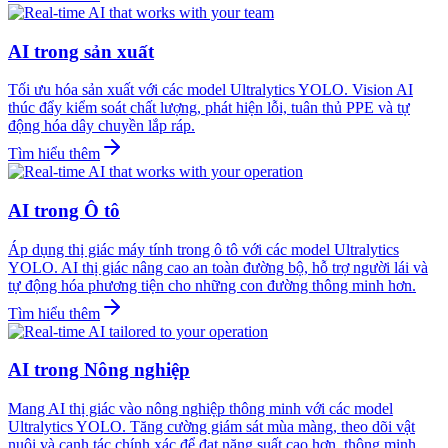
AI trong sản xuất
Tối ưu hóa sản xuất với các model Ultralytics YOLO. Vision AI
thúc đẩy kiểm soát chất lượng, phát hiện lỗi, tuân thủ PPE và tự
động hóa dây chuyền lắp ráp.
Tìm hiểu thêm
AI trong Ô tô
Áp dụng thị giác máy tính trong ô tô với các model Ultralytics
YOLO. AI thị giác nâng cao an toàn đường bộ, hỗ trợ người lái và
tự động hóa phương tiện cho những con đường thông minh hơn.
Tìm hiểu thêm
AI trong Nông nghiệp
Mang AI thị giác vào nông nghiệp thông minh với các model
Ultralytics YOLO. Tăng cường giám sát mùa màng, theo dõi vật
nuôi và canh tác chính xác để đạt năng suất cao hơn, thông minh