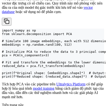
vector đặc trưng có số chiều cao. Quy trình này mô phỏng việc nén
đầu ra của một model thị giác trước khi lưu trữ nó vào
vector
database
hoặc sử dụng nó để phân cụm.
import numpy as np

from sklearn.decomposition import PCA

# Simulate 100 image embeddings, each with 512 dimensio
embeddings = np.random.rand(100, 512)

# Initialize PCA to reduce the data to 3 principal comp
pca = PCA(n_components=3)

# Fit and transform the embeddings to the lower dimensi
reduced_data = pca.fit_transform(embeddings)

print(f"Original shape: {embeddings.shape}")  # Output:
print(f"Reduced shape: {reduced_data.shape}")  # Output
Tích hợp PCA vào các pipeline trên
Ultralytics Platform
có thể giúp
hợp lý hóa quá trình
model training
bằng cách giảm độ phức tạp của
đầu vào, dẫn đến các thử nghiệm nhanh hơn và các giải pháp AI
mạnh mẽ hơn.
Trên trang này