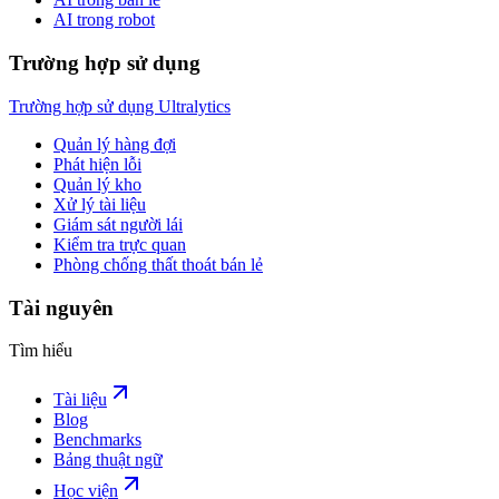
AI trong robot
Trường hợp sử dụng
Trường hợp sử dụng Ultralytics
Quản lý hàng đợi
Phát hiện lỗi
Quản lý kho
Xử lý tài liệu
Giám sát người lái
Kiểm tra trực quan
Phòng chống thất thoát bán lẻ
Tài nguyên
Tìm hiểu
Tài liệu
Blog
Benchmarks
Bảng thuật ngữ
Học viện