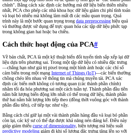
chính". Bằng cách xác định các hướng mà dữ liệu biến thiên nhiều
nhất, PCA cho phép các nhà khoa học dữ liệu giảm chi phí tính toán
và loại bỏ nhiễu mà không làm mất đi các mẫu quan trọng. Quá
trình này là một bước quan trọng trong
data preprocessing
hiệu quả
và thường được sử dụng để trực quan hóa các tập dữ liệu phức tạp
trong không gian hai hoặc ba chiều.
Cách thức hoạt động của PCA
#
Về bản chất, PCA là một kỹ thuật biến đổi tuyến tính sắp xếp lại dữ
liệu dựa trên phương sai. Trong một tập dữ liệu có nhiều đặc trưng
—chẳng hạn như giá trị pixel trong một hình ảnh hoặc các chỉ số
cảm biến trong một mạng
Internet of Things (IoT)
—các biến thường
chồng chéo lên nhau về thông tin mà chúng truyền tải. PCA xác
định các biến mới không có tương quan (các thành phần chính)
nhằm tối đa hóa phương sai một cách tuần tự. Thành phần đầu tiên
nắm bắt lượng biến động lớn nhất có thể trong dữ liệu, thành phần
thứ hai nắm bắt lượng lớn tiếp theo (đồng thời vuông góc với thành
phần đầu tiên), cứ tiếp tục như vậy.
Bằng cách chỉ giữ lại một vài thành phần hàng đầu và loại bỏ phần
còn lại, các kỹ sư có thể đạt được khả năng nén đáng kể. Điều này
giúp giảm thiểu
curse of dimensionality
, hiện tượng mà hiệu suất
predictive modeling
giảm đi khi số lượng đặc trưng tăng lên so với