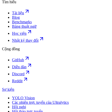
Tìm hiểu
Tài liệu
Blog
Benchmarks
Bảng thuật ngữ
Học viện
Nhật ký thay đổi
Cộng đồng
GitHub
Diễn đàn
Discord
Reddit
Sự kiện
YOLO Vision
Các phiên trực tuyến của Ultralytics
Hội nghị
Hội thảo trực tuyến