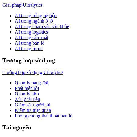
Giải pháp Ultralytics
AI trong nông nghiệp
AI trong ngành ô tô
AI trong chăm sóc sức khỏe
AI trong logistics
AI trong sản xuất
AI trong bán lẻ
AI trong robot
Trường hợp sử dụng
Trường hợp sử dụng Ultralytics
Quản lý hàng đợi
Phát hiện lỗi
Quản lý kho
Xử lý tài liệu
Giám sát người lái
Kiểm tra trực quan
Phòng chống thất thoát bán lẻ
Tài nguyên