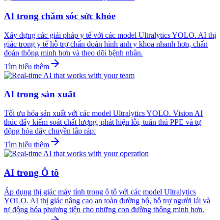
AI trong chăm sóc sức khỏe
Xây dựng các giải pháp y tế với các model Ultralytics YOLO. AI thị
giác trong y tế hỗ trợ chẩn đoán hình ảnh y khoa nhanh hơn, chẩn
đoán thông minh hơn và theo dõi bệnh nhân.
Tìm hiểu thêm
AI trong sản xuất
Tối ưu hóa sản xuất với các model Ultralytics YOLO. Vision AI
thúc đẩy kiểm soát chất lượng, phát hiện lỗi, tuân thủ PPE và tự
động hóa dây chuyền lắp ráp.
Tìm hiểu thêm
AI trong Ô tô
Áp dụng thị giác máy tính trong ô tô với các model Ultralytics
YOLO. AI thị giác nâng cao an toàn đường bộ, hỗ trợ người lái và
tự động hóa phương tiện cho những con đường thông minh hơn.