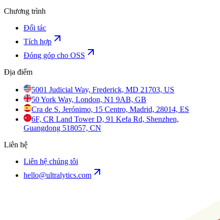
Chương trình
Đối tác
Tích hợp
Đóng góp cho OSS
Địa điểm
5001 Judicial Way, Frederick, MD 21703, US
50 York Way, London, N1 9AB, GB
Cra de S. Jerónimo, 15 Centro, Madrid, 28014, ES
6F, CR Land Tower D, 91 Kefa Rd, Shenzhen,
Guangdong 518057, CN
Liên hệ
Liên hệ chúng tôi
hello@ultralytics.com