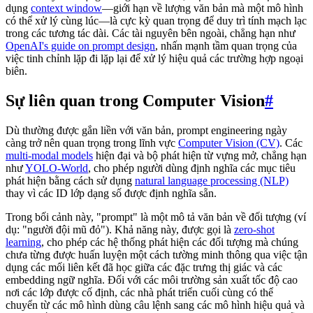
dụng
context window
—giới hạn về lượng văn bản mà một mô hình
có thể xử lý cùng lúc—là cực kỳ quan trọng để duy trì tính mạch lạc
trong các tương tác dài. Các tài nguyên bên ngoài, chẳng hạn như
OpenAI's guide on prompt design
, nhấn mạnh tầm quan trọng của
việc tinh chỉnh lặp đi lặp lại để xử lý hiệu quả các trường hợp ngoại
biên.
Sự liên quan trong Computer Vision
#
Dù thường được gắn liền với văn bản, prompt engineering ngày
càng trở nên quan trọng trong lĩnh vực
Computer Vision (CV)
. Các
multi-modal models
hiện đại và bộ phát hiện từ vựng mở, chẳng hạn
như
YOLO-World
, cho phép người dùng định nghĩa các mục tiêu
phát hiện bằng cách sử dụng
natural language processing (NLP)
thay vì các ID lớp dạng số được định nghĩa sẵn.
Trong bối cảnh này, "prompt" là một mô tả văn bản về đối tượng (ví
dụ: "người đội mũ đỏ"). Khả năng này, được gọi là
zero-shot
learning
, cho phép các hệ thống phát hiện các đối tượng mà chúng
chưa từng được huấn luyện một cách tường minh thông qua việc tận
dụng các mối liên kết đã học giữa các đặc trưng thị giác và các
embedding ngữ nghĩa. Đối với các môi trường sản xuất tốc độ cao
nơi các lớp được cố định, các nhà phát triển cuối cùng có thể
chuyển từ các mô hình dùng câu lệnh sang các mô hình hiệu quả và