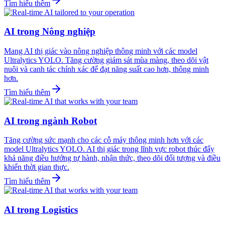
Tìm hiểu thêm
AI trong Nông nghiệp
Mang AI thị giác vào nông nghiệp thông minh với các model
Ultralytics YOLO. Tăng cường giám sát mùa màng, theo dõi vật
nuôi và canh tác chính xác để đạt năng suất cao hơn, thông minh
hơn.
Tìm hiểu thêm
AI trong ngành Robot
Tăng cường sức mạnh cho các cỗ máy thông minh hơn với các
model Ultralytics YOLO. AI thị giác trong lĩnh vực robot thúc đẩy
khả năng điều hướng tự hành, nhận thức, theo dõi đối tượng và điều
khiển thời gian thực.
Tìm hiểu thêm
AI trong Logistics