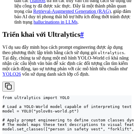
dẫn các
chatbots
trả lời các truy vấn chỉ bằng cách sử dụng dữ
liệu công ty đã được xác thực. Đây là một thành phần quan
trọng của
Retrieval-Augmented Generation (RAG)
, giúp đảm
bảo AI duy trì phong thái hỗ trợ hữu ích đồng thời tránh được
tình trạng
hallucinations in LLMs
.
Triển khai với Ultralytics
#
Ví dụ sau đây minh họa cách prompt engineering được áp dụng
theo phương thức lập trình bằng cách sử dụng gói
.
ultralytics
Tại đây, chúng ta sử dụng một mô hình YOLO-World có khả năng
nhận các câu lệnh văn bản để xác định các đối tượng cần tìm kiếm
một cách động, tạo sự tương phản với các mô hình tiêu chuẩn như
YOLO26
vốn sử dụng danh sách lớp cố định.
from ultralytics import YOLO

# Load a YOLO-World model capable of interpreting text 
model = YOLO("yolov8s-world.pt")

# Apply prompt engineering to define custom classes dyn
# The model maps these text descriptions to visual feat
model.set_classes(["person in safety vest", "forklift",