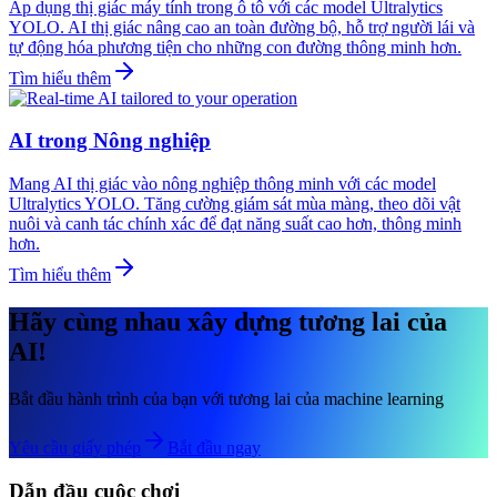
Áp dụng thị giác máy tính trong ô tô với các model Ultralytics
YOLO. AI thị giác nâng cao an toàn đường bộ, hỗ trợ người lái và
tự động hóa phương tiện cho những con đường thông minh hơn.
Tìm hiểu thêm
AI trong Nông nghiệp
Mang AI thị giác vào nông nghiệp thông minh với các model
Ultralytics YOLO. Tăng cường giám sát mùa màng, theo dõi vật
nuôi và canh tác chính xác để đạt năng suất cao hơn, thông minh
hơn.
Tìm hiểu thêm
Hãy cùng nhau xây dựng tương lai của
AI!
Bắt đầu hành trình của bạn với tương lai của machine learning
Yêu cầu giấy phép
Bắt đầu ngay
Dẫn đầu cuộc chơi