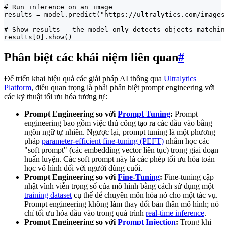
# Run inference on an image

results = model.predict("https://ultralytics.com/images
# Show results - the model only detects objects matchin
results[0].show()
Phân biệt các khái niệm liên quan
#
Để triển khai hiệu quả các giải pháp AI thông qua
Ultralytics
Platform
, điều quan trọng là phải phân biệt prompt engineering với
các kỹ thuật tối ưu hóa tương tự:
Prompt Engineering so với
Prompt Tuning
:
Prompt
engineering bao gồm việc thủ công tạo ra các đầu vào bằng
ngôn ngữ tự nhiên. Ngược lại, prompt tuning là một phương
pháp
parameter-efficient fine-tuning (PEFT)
nhằm học các
"soft prompt" (các embedding vector liên tục) trong giai đoạn
huấn luyện. Các soft prompt này là các phép tối ưu hóa toán
học vô hình đối với người dùng cuối.
Prompt Engineering so với
Fine-Tuning
:
Fine-tuning cập
nhật vĩnh viễn trọng số của mô hình bằng cách sử dụng một
training dataset
cụ thể để chuyên môn hóa nó cho một tác vụ.
Prompt engineering không làm thay đổi bản thân mô hình; nó
chỉ tối ưu hóa đầu vào trong quá trình
real-time inference
.
Prompt Engineering so với
Prompt Injection
:
Trong khi