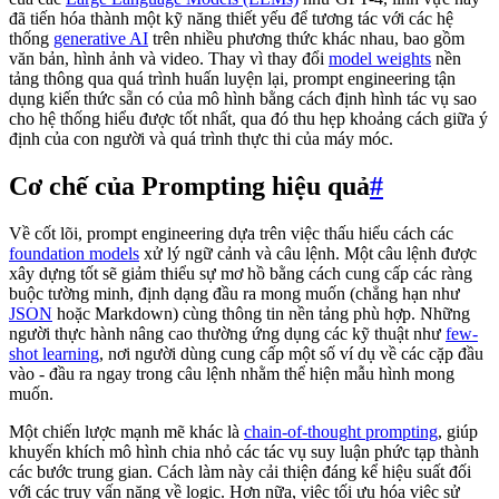
đã tiến hóa thành một kỹ năng thiết yếu để tương tác với các hệ
thống
generative AI
trên nhiều phương thức khác nhau, bao gồm
văn bản, hình ảnh và video. Thay vì thay đổi
model weights
nền
tảng thông qua quá trình huấn luyện lại, prompt engineering tận
dụng kiến thức sẵn có của mô hình bằng cách định hình tác vụ sao
cho hệ thống hiểu được tốt nhất, qua đó thu hẹp khoảng cách giữa ý
định của con người và quá trình thực thi của máy móc.
Cơ chế của Prompting hiệu quả
#
Về cốt lõi, prompt engineering dựa trên việc thấu hiểu cách các
foundation models
xử lý ngữ cảnh và câu lệnh. Một câu lệnh được
xây dựng tốt sẽ giảm thiểu sự mơ hồ bằng cách cung cấp các ràng
buộc tường minh, định dạng đầu ra mong muốn (chẳng hạn như
JSON
hoặc Markdown) cùng thông tin nền tảng phù hợp. Những
người thực hành nâng cao thường ứng dụng các kỹ thuật như
few-
shot learning
, nơi người dùng cung cấp một số ví dụ về các cặp đầu
vào - đầu ra ngay trong câu lệnh nhằm thể hiện mẫu hình mong
muốn.
Một chiến lược mạnh mẽ khác là
chain-of-thought prompting
, giúp
khuyến khích mô hình chia nhỏ các tác vụ suy luận phức tạp thành
các bước trung gian. Cách làm này cải thiện đáng kể hiệu suất đối
với các truy vấn nặng về logic. Hơn nữa, việc tối ưu hóa việc sử