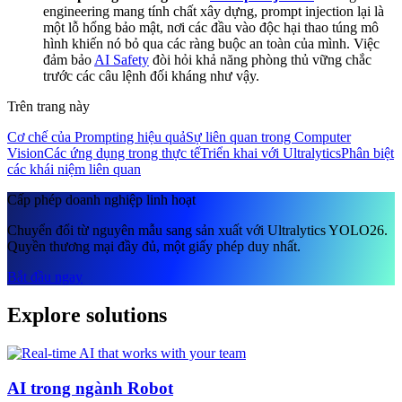
engineering mang tính chất xây dựng, prompt injection lại là
một lỗ hổng bảo mật, nơi các đầu vào độc hại thao túng mô
hình khiến nó bỏ qua các ràng buộc an toàn của mình. Việc
đảm bảo
AI Safety
đòi hỏi khả năng phòng thủ vững chắc
trước các câu lệnh đối kháng như vậy.
Trên trang này
Cơ chế của Prompting hiệu quả
Sự liên quan trong Computer
Vision
Các ứng dụng trong thực tế
Triển khai với Ultralytics
Phân biệt
các khái niệm liên quan
Cấp phép doanh nghiệp linh hoạt
Chuyển đổi từ nguyên mẫu sang sản xuất với Ultralytics YOLO26.
Quyền thương mại đầy đủ, một giấy phép duy nhất.
Bắt đầu ngay
Explore solutions
AI trong ngành Robot