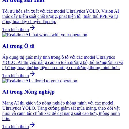
Tối ưu hóa sản xuất với các model Ultralytics YOLO. Vision AI
thúc đẩy kiểm soát chất lượng, phát hiện lỗi, tuân thủ PPE và tự
động hóa dây chuyền lắp ráp.
Tìm hiểu thêm
AI trong Ô tô
Áp dụng thị giác máy tính trong ô tô với các model Ultralytics
YOLO. AI thị giác nâng cao an toàn đường bộ, hỗ trợ người lái và
tự động hóa phương tiện cho những con đường thông minh hơn.
Tìm hiểu thêm
AI trong Nông nghiệp
Mang AI thị giác vào nông nghiệp thông minh với các model
Ultralytics YOLO. Tăng cường giám sát mùa màng, theo dõi vật
nuôi và canh tác chính xác để đạt năng suất cao hơn, thông minh
hơn.
Tìm hiểu thêm