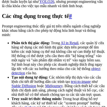
được huấn luyện lại như
YOLO26
, nhưng prompt engineering vẫn
là chìa khóa cho việc tạo mẫu nhanh và tính linh hoạt.
Các ứng dụng trong thực tế
#
Prompt engineering thúc đẩy giá trị trên nhiều ngành công nghiệp
khác nhau bằng cách cho phép tự động hóa linh hoạt và thông
minh:
Phân tích thị giác động:
Trong
AI in Retail
, các quản lý cửa
hàng sử dụng các mô hình thị giác dựa trên prompt để tìm
kiếm các mặt hàng cụ thể mà không cần sự can thiệp kỹ thuật.
Hệ thống có thể được yêu cầu theo dõi "kệ hàng trống" vào
một ngày và "sản phẩm đặt nhầm vị trí" vào ngày hôm sau.
Sự linh hoạt này cho phép các doanh nghiệp thích ứng ngay
lập tức với các xu hướng theo mùa cho các hệ thống
object
detection
của họ.
Tạo nội dung tự động:
Các nhóm tiếp thị dựa vào các câu
lệnh chi tiết để hướng dẫn các trình tạo
text-to-image
như
Stable Diffusion
hoặc
Midjourney
. Bằng cách thiết kế các câu
lệnh chỉ định ánh sáng, phong cách nghệ thuật và bố cục, các
nhà thiết kế có thể nhanh chóng tạo ra các tài sản trực quan.
Truy xuất tri thức thông minh:
Trong hoạt động hỗ trợ
khách hàng, các kỹ sư thiết kế các "system prompt" hướng