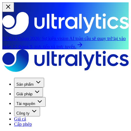
YOLO Vision 2026:
Sự kiện vision AI toàn cầu sẽ quay trở lại vào
ngày 13 tháng 9, trực tiếp và trực tuyến.
Sản phẩm
Giải pháp
Tài nguyên
Công ty
Giá cả
Cấp phép