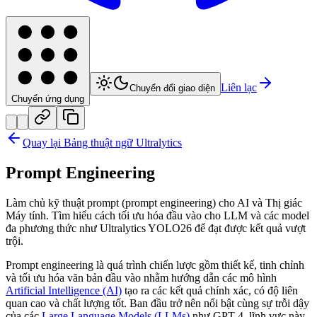
Liên lạc
Chuyển đổi giao diện
Chuyển ứng dụng
Quay lại Bảng thuật ngữ Ultralytics
Prompt Engineering
Làm chủ kỹ thuật prompt (prompt engineering) cho AI và Thị giác
Máy tính. Tìm hiểu cách tối ưu hóa đầu vào cho LLM và các model
đa phương thức như Ultralytics YOLO26 để đạt được kết quả vượt
trội.
Prompt engineering là quá trình chiến lược gồm thiết kế, tinh chỉnh
và tối ưu hóa văn bản đầu vào nhằm hướng dẫn các mô hình
Artificial Intelligence (AI)
tạo ra các kết quả chính xác, có độ liên
quan cao và chất lượng tốt. Ban đầu trở nên nổi bật cùng sự trỗi dậy
của các
Large Language Models (LLMs)
như GPT-4, lĩnh vực này