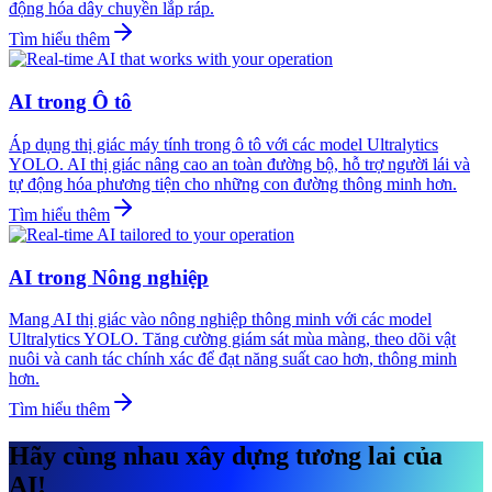
động hóa dây chuyền lắp ráp.
Tìm hiểu thêm
AI trong Ô tô
Áp dụng thị giác máy tính trong ô tô với các model Ultralytics
YOLO. AI thị giác nâng cao an toàn đường bộ, hỗ trợ người lái và
tự động hóa phương tiện cho những con đường thông minh hơn.
Tìm hiểu thêm
AI trong Nông nghiệp
Mang AI thị giác vào nông nghiệp thông minh với các model
Ultralytics YOLO. Tăng cường giám sát mùa màng, theo dõi vật
nuôi và canh tác chính xác để đạt năng suất cao hơn, thông minh
hơn.
Tìm hiểu thêm
Hãy cùng nhau xây dựng tương lai của
AI!