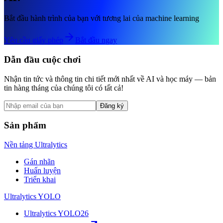
Bắt đầu hành trình của bạn với tương lai của machine learning
Yêu cầu giấy phép
Bắt đầu ngay
Dẫn đầu cuộc chơi
Nhận tin tức và thông tin chi tiết mới nhất về AI và học máy — bản
tin hàng tháng của chúng tôi có tất cả!
Đăng ký
Sản phẩm
Nền tảng Ultralytics
Gán nhãn
Huấn luyện
Triển khai
Ultralytics YOLO
Ultralytics YOLO26