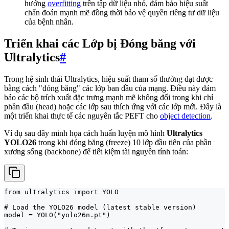
hướng
overfitting
trên tập dữ liệu nhỏ, đảm bảo hiệu suất
chẩn đoán mạnh mẽ đồng thời bảo vệ quyền riêng tư dữ liệu
của bệnh nhân.
Triển khai các Lớp bị Đóng băng với
Ultralytics
#
Trong hệ sinh thái Ultralytics, hiệu suất tham số thường đạt được
bằng cách "đóng băng" các lớp ban đầu của mạng. Điều này đảm
bảo các bộ trích xuất đặc trưng mạnh mẽ không đổi trong khi chỉ
phần đầu (head) hoặc các lớp sau thích ứng với các lớp mới. Đây là
một triển khai thực tế các nguyên tắc PEFT cho
object detection
.
Ví dụ sau đây minh họa cách huấn luyện mô hình
Ultralytics
YOLO26
trong khi đóng băng (freeze) 10 lớp đầu tiên của phần
xương sống (backbone) để tiết kiệm tài nguyên tính toán:
from ultralytics import YOLO

# Load the YOLO26 model (latest stable version)

model = YOLO("yolo26n.pt")
