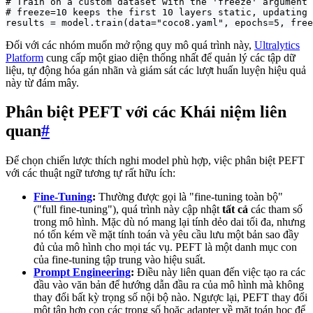
# Train on a custom dataset with the 'freeze' argument

# freeze=10 keeps the first 10 layers static, updating 
results = model.train(data="coco8.yaml", epochs=5, free
Đối với các nhóm muốn mở rộng quy mô quá trình này,
Ultralytics
Platform
cung cấp một giao diện thống nhất để quản lý các tập dữ
liệu, tự động hóa gán nhãn và giám sát các lượt huấn luyện hiệu quả
này từ đám mây.
Phân biệt PEFT với các Khái niệm liên
quan
#
Để chọn chiến lược thích nghi model phù hợp, việc phân biệt PEFT
với các thuật ngữ tương tự rất hữu ích:
Fine-Tuning
:
Thường được gọi là "fine-tuning toàn bộ"
("full fine-tuning"), quá trình này cập nhật
tất cả
các tham số
trong mô hình. Mặc dù nó mang lại tính dẻo dai tối đa, nhưng
nó tốn kém về mặt tính toán và yêu cầu lưu một bản sao đầy
đủ của mô hình cho mọi tác vụ. PEFT là một danh mục con
của fine-tuning tập trung vào hiệu suất.
Prompt Engineering
:
Điều này liên quan đến việc tạo ra các
đầu vào văn bản để hướng dẫn đầu ra của mô hình mà không
thay đổi bất kỳ trọng số nội bộ nào. Ngược lại, PEFT thay đổi
một tập hợp con các trọng số hoặc adapter về mặt toán học để