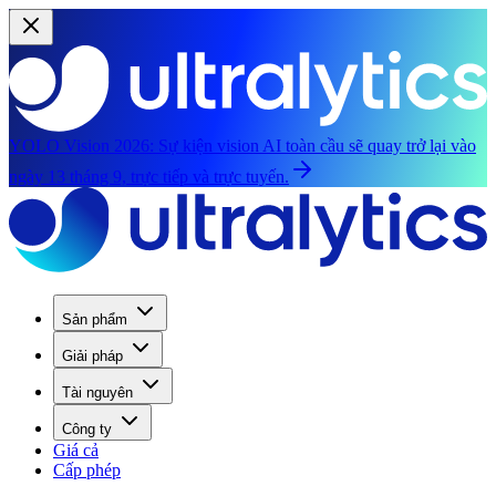
YOLO Vision 2026:
Sự kiện vision AI toàn cầu sẽ quay trở lại vào
ngày 13 tháng 9, trực tiếp và trực tuyến.
Sản phẩm
Giải pháp
Tài nguyên
Công ty
Giá cả
Cấp phép