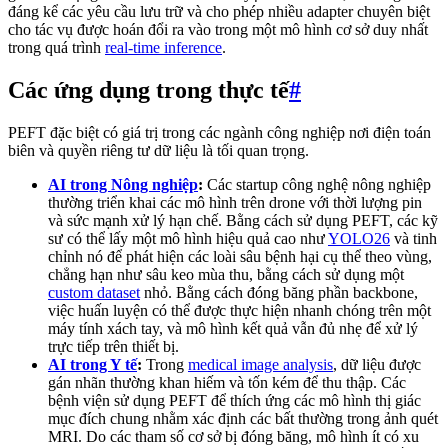
đáng kể các yêu cầu lưu trữ và cho phép nhiều adapter chuyên biệt
cho tác vụ được hoán đổi ra vào trong một mô hình cơ sở duy nhất
trong quá trình
real-time inference
.
Các ứng dụng trong thực tế
#
PEFT đặc biệt có giá trị trong các ngành công nghiệp nơi điện toán
biên và quyền riêng tư dữ liệu là tối quan trọng.
AI trong Nông nghiệp
:
Các startup công nghệ nông nghiệp
thường triển khai các mô hình trên drone với thời lượng pin
và sức mạnh xử lý hạn chế. Bằng cách sử dụng PEFT, các kỹ
sư có thể lấy một mô hình hiệu quả cao như
YOLO26
và tinh
chỉnh nó để phát hiện các loài sâu bệnh hại cụ thể theo vùng,
chẳng hạn như sâu keo mùa thu, bằng cách sử dụng một
custom dataset
nhỏ. Bằng cách đóng băng phần backbone,
việc huấn luyện có thể được thực hiện nhanh chóng trên một
máy tính xách tay, và mô hình kết quả vẫn đủ nhẹ để xử lý
trực tiếp trên thiết bị.
AI trong Y tế
:
Trong
medical image analysis
, dữ liệu được
gán nhãn thường khan hiếm và tốn kém để thu thập. Các
bệnh viện sử dụng PEFT để thích ứng các mô hình thị giác
mục đích chung nhằm xác định các bất thường trong ảnh quét
MRI. Do các tham số cơ sở bị đóng băng, mô hình ít có xu