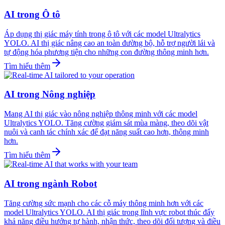
AI trong Ô tô
Áp dụng thị giác máy tính trong ô tô với các model Ultralytics
YOLO. AI thị giác nâng cao an toàn đường bộ, hỗ trợ người lái và
tự động hóa phương tiện cho những con đường thông minh hơn.
Tìm hiểu thêm
AI trong Nông nghiệp
Mang AI thị giác vào nông nghiệp thông minh với các model
Ultralytics YOLO. Tăng cường giám sát mùa màng, theo dõi vật
nuôi và canh tác chính xác để đạt năng suất cao hơn, thông minh
hơn.
Tìm hiểu thêm
AI trong ngành Robot
Tăng cường sức mạnh cho các cỗ máy thông minh hơn với các
model Ultralytics YOLO. AI thị giác trong lĩnh vực robot thúc đẩy
khả năng điều hướng tự hành, nhận thức, theo dõi đối tượng và điều