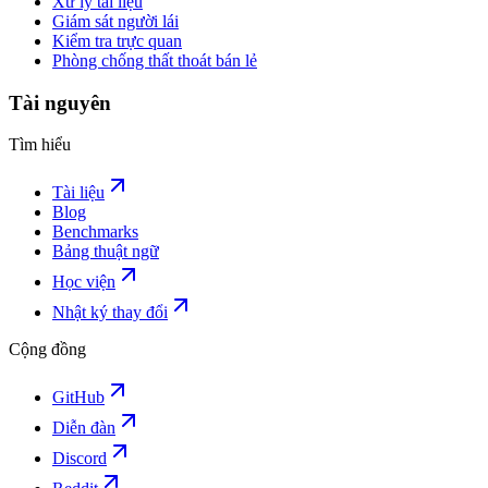
Xử lý tài liệu
Giám sát người lái
Kiểm tra trực quan
Phòng chống thất thoát bán lẻ
Tài nguyên
Tìm hiểu
Tài liệu
Blog
Benchmarks
Bảng thuật ngữ
Học viện
Nhật ký thay đổi
Cộng đồng
GitHub
Diễn đàn
Discord