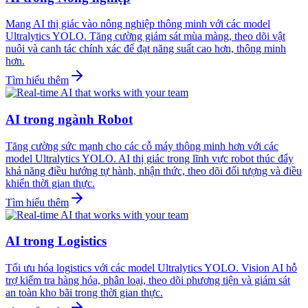
Mang AI thị giác vào nông nghiệp thông minh với các model
Ultralytics YOLO. Tăng cường giám sát mùa màng, theo dõi vật
nuôi và canh tác chính xác để đạt năng suất cao hơn, thông minh
hơn.
Tìm hiểu thêm
AI trong ngành Robot
Tăng cường sức mạnh cho các cỗ máy thông minh hơn với các
model Ultralytics YOLO. AI thị giác trong lĩnh vực robot thúc đẩy
khả năng điều hướng tự hành, nhận thức, theo dõi đối tượng và điều
khiển thời gian thực.
Tìm hiểu thêm
AI trong Logistics
Tối ưu hóa logistics với các model Ultralytics YOLO. Vision AI hỗ
trợ kiểm tra hàng hóa, phân loại, theo dõi phương tiện và giám sát
an toàn kho bãi trong thời gian thực.