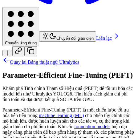
Liên lạc
Chuyển đổi giao diện
Chuyển ứng dụng
Quay lại Bảng thuật ngữ Ultralytics
Parameter-Efficient Fine-Tuning (PEFT)
Khám phá Tinh chỉnh Tham số Hiệu quả (PEFT) để tối ưu hóa các
model lớn như Ultralytics YOLO26. Tìm hiểu cách giảm chi phí
tính toán và đạt được kết quả SOTA trên GPU.
Parameter-Efficient Fine-Tuning (PEFT) là một chiến lược tối ưu
hóa tiên tiến trong
machine learning (ML)
cho phép tùy chỉnh các
mô hình lớn, được huấn luyện sẵn cho các tác vụ cụ thể trong khi
giảm thiểu chi phí tính toán. Khi các
foundation models
hiện đại
ngày càng phát triển để bao gồm hàng tỷ tham số, các phương pháp
huấn luyện truyền thống cập nhật mọi trọng số trong mạng đã trở