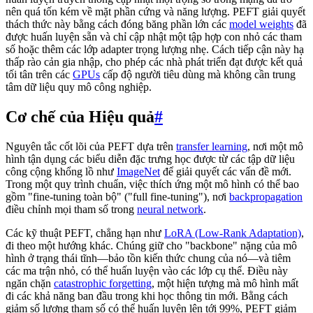
nên quá tốn kém về mặt phần cứng và năng lượng. PEFT giải quyết
thách thức này bằng cách đóng băng phần lớn các
model weights
đã
được huấn luyện sẵn và chỉ cập nhật một tập hợp con nhỏ các tham
số hoặc thêm các lớp adapter trọng lượng nhẹ. Cách tiếp cận này hạ
thấp rào cản gia nhập, cho phép các nhà phát triển đạt được kết quả
tối tân trên các
GPUs
cấp độ người tiêu dùng mà không cần trung
tâm dữ liệu quy mô công nghiệp.
Cơ chế của Hiệu quả
#
Nguyên tắc cốt lõi của PEFT dựa trên
transfer learning
, nơi một mô
hình tận dụng các biểu diễn đặc trưng học được từ các tập dữ liệu
công cộng khổng lồ như
ImageNet
để giải quyết các vấn đề mới.
Trong một quy trình chuẩn, việc thích ứng một mô hình có thể bao
gồm "fine-tuning toàn bộ" ("full fine-tuning"), nơi
backpropagation
điều chỉnh mọi tham số trong
neural network
.
Các kỹ thuật PEFT, chẳng hạn như
LoRA (Low-Rank Adaptation)
,
đi theo một hướng khác. Chúng giữ cho "backbone" nặng của mô
hình ở trạng thái tĩnh—bảo tồn kiến thức chung của nó—và tiêm
các ma trận nhỏ, có thể huấn luyện vào các lớp cụ thể. Điều này
ngăn chặn
catastrophic forgetting
, một hiện tượng mà mô hình mất
đi các khả năng ban đầu trong khi học thông tin mới. Bằng cách
giảm số lượng tham số có thể huấn luyện lên tới 99%, PEFT giảm