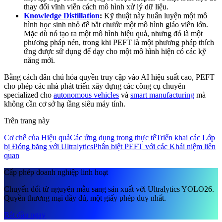
thay đổi vĩnh viễn cách mô hình xử lý dữ liệu.
Knowledge Distillation
:
Kỹ thuật này huấn luyện một mô
hình học sinh nhỏ để bắt chước một mô hình giáo viên lớn.
Mặc dù nó tạo ra một mô hình hiệu quả, nhưng đó là một
phương pháp nén, trong khi PEFT là một phương pháp thích
ứng được sử dụng để dạy cho một mô hình hiện có các kỹ
năng mới.
Bằng cách dân chủ hóa quyền truy cập vào AI hiệu suất cao, PEFT
cho phép các nhà phát triển xây dựng các công cụ chuyên
specialized cho
autonomous vehicles
và
smart manufacturing
mà
không cần cơ sở hạ tầng siêu máy tính.
Trên trang này
Cơ chế của Hiệu quả
Các ứng dụng trong thực tế
Triển khai các Lớp
bị Đóng băng với Ultralytics
Phân biệt PEFT với các Khái niệm liên
quan
Cấp phép doanh nghiệp linh hoạt
Chuyển đổi từ nguyên mẫu sang sản xuất với Ultralytics YOLO26.
Quyền thương mại đầy đủ, một giấy phép duy nhất.
Bắt đầu ngay