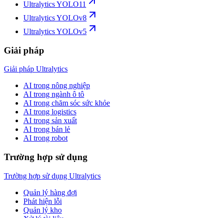
Ultralytics YOLO11
Ultralytics YOLOv8
Ultralytics YOLOv5
Giải pháp
Giải pháp Ultralytics
AI trong nông nghiệp
AI trong ngành ô tô
AI trong chăm sóc sức khỏe
AI trong logistics
AI trong sản xuất
AI trong bán lẻ
AI trong robot
Trường hợp sử dụng
Trường hợp sử dụng Ultralytics
Quản lý hàng đợi
Phát hiện lỗi
Quản lý kho