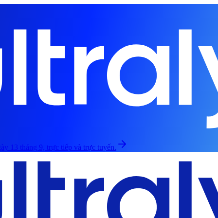
ày 13 tháng 9, trực tiếp và trực tuyến.