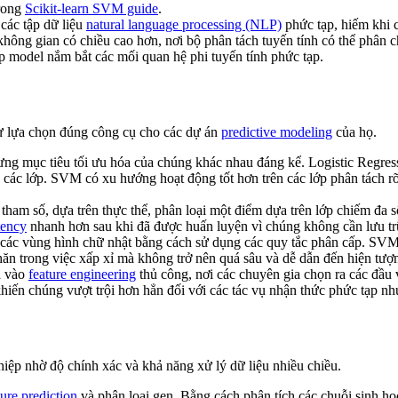
trong
Scikit-learn SVM guide
.
 các tập dữ liệu
natural language processing (NLP)
phức tạp, hiếm khi c
o không gian có chiều cao hơn, nơi bộ phân tách tuyến tính có thể phân
p model nắm bắt các mối quan hệ phi tuyến tính phức tạp.
sư lựa chọn đúng công cụ cho các dự án
predictive modeling
của họ.
hưng mục tiêu tối ưu hóa của chúng khác nhau đáng kể. Logistic Regress
 các lớp. SVM có xu hướng hoạt động tốt hơn trên các lớp phân tách rõ
tham số, dựa trên thực thể, phân loại một điểm dựa trên lớp chiếm đa 
tency
nhanh hơn sau khi đã được huấn luyện vì chúng không cần lưu trữ 
các vùng hình chữ nhật bằng cách sử dụng các quy tắc phân cấp. SVM c
ăn trong việc xấp xỉ mà không trở nên quá sâu và dễ dẫn đến hiện tượn
 vào
feature engineering
thủ công, nơi các chuyên gia chọn ra các đầu
 khiến chúng vượt trội hơn hẳn đối với các tác vụ nhận thức phức tạp n
iệp nhờ độ chính xác và khả năng xử lý dữ liệu nhiều chiều.
ture prediction
và phân loại gen. Bằng cách phân tích các chuỗi sinh họ