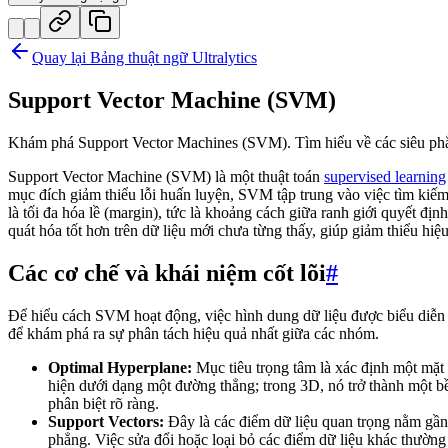
Quay lại Bảng thuật ngữ Ultralytics
Support Vector Machine (SVM)
Khám phá Support Vector Machines (SVM). Tìm hiểu về các siêu phẳn
Support Vector Machine (SVM) là một thuật toán
supervised learning
mục đích giảm thiểu lỗi huấn luyện, SVM tập trung vào việc tìm kiếm 
là tối đa hóa lề (margin), tức là khoảng cách giữa ranh giới quyết đ
quát hóa tốt hơn trên dữ liệu mới chưa từng thấy, giúp giảm thiểu hiệ
Các cơ chế và khái niệm cốt lõi
#
Để hiểu cách SVM hoạt động, việc hình dung dữ liệu được biểu diễn t
để khám phá ra sự phân tách hiệu quả nhất giữa các nhóm.
Optimal Hyperplane:
Mục tiêu trọng tâm là xác định một mặt 
hiện dưới dạng một đường thẳng; trong 3D, nó trở thành một 
phân biệt rõ ràng.
Support Vectors:
Đây là các điểm dữ liệu quan trọng nằm gần n
phẳng. Việc sửa đổi hoặc loại bỏ các điểm dữ liệu khác thườn