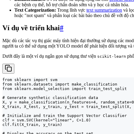
các bệnh cụ thể, hỗ trợ chẩn đoán sớm và y học cá nhân hóa.
Text Categorization:
Trong lĩnh vực
text summarization
và lọc
hoặc "not spam" và phân loại các bài báo theo chủ đề với độ ch
Ví dụ về triển khai
#
Mặc dù các tác vụ thị giác máy tính hiện đại thường sử dụng các mo
người ta có thể sử dụng một YOLO model để phát hiện đối tượng và tr
Dưới đây là một ví dụ ngắn gọn sử dụng thư viện
phổ 
scikit-learn
from sklearn import svm

from sklearn.datasets import make_classification

from sklearn.model_selection import train_test_split

# Generate synthetic classification data

X, y = make_classification(n_features=4, random_state=0
X_train, X_test, y_train, y_test = train_test_split(X, 
# Initialize and train the Support Vector Classifier

clf = svm.SVC(kernel="linear", C=1.0)

clf.fit(X_train, y_train)

# Display the accuracy on the test set
