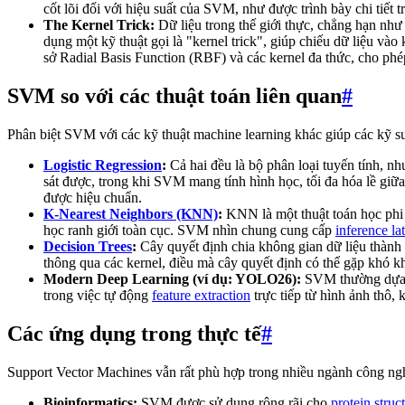
cốt lõi đối với hiệu suất của SVM, như được trình bày chi tiết 
The Kernel Trick:
Dữ liệu trong thế giới thực, chẳng hạn như
dụng một kỹ thuật gọi là "kernel trick", giúp chiếu dữ liệu và
sở Radial Basis Function (RBF) và các kernel đa thức, cho phé
SVM so với các thuật toán liên quan
#
Phân biệt SVM với các kỹ thuật machine learning khác giúp các kỹ 
Logistic Regression
:
Cả hai đều là bộ phân loại tuyến tính, n
sát được, trong khi SVM mang tính hình học, tối đa hóa lề giữa
được hiệu chuẩn.
K-Nearest Neighbors (KNN)
:
KNN là một thuật toán học phi 
học ranh giới toàn cục. SVM nhìn chung cung cấp
inference la
Decision Trees
:
Cây quyết định chia không gian dữ liệu thành 
thông qua các kernel, điều mà cây quyết định có thể gặp khó kh
Modern Deep Learning (ví dụ: YOLO26):
SVM thường dựa
trong việc tự động
feature extraction
trực tiếp từ hình ảnh thô,
Các ứng dụng trong thực tế
#
Support Vector Machines vẫn rất phù hợp trong nhiều ngành công ngh
Bioinformatics:
SVM được sử dụng rộng rãi cho
protein struc