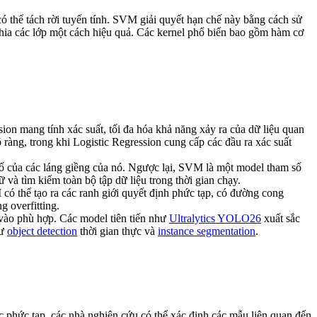
ó thể tách rời tuyến tính. SVM giải quyết hạn chế này bằng cách sử
 chia các lớp một cách hiệu quả. Các kernel phổ biến bao gồm hàm cơ
ion mang tính xác suất, tối đa hóa khả năng xảy ra của dữ liệu quan
 ràng, trong khi Logistic Regression cung cấp các đầu ra xác suất
số của các láng giềng của nó. Ngược lại, SVM là một model tham số
và tìm kiếm toàn bộ tập dữ liệu trong thời gian chạy.
ó thể tạo ra các ranh giới quyết định phức tạp, có đường cong
g overfitting.
 vào phù hợp. Các model tiên tiến như
Ultralytics YOLO26
xuất sắc
hư
object detection
thời gian thực và
instance segmentation
.
c phức tạp, các nhà nghiên cứu có thể xác định các mẫu liên quan đến