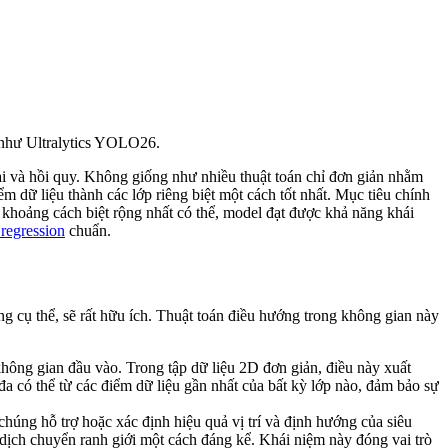
 như Ultralytics YOLO26.
ại và hồi quy. Không giống như nhiều thuật toán chỉ đơn giản nhằm
 dữ liệu thành các lớp riêng biệt một cách tốt nhất. Mục tiêu chính
n khoảng cách biệt rộng nhất có thể, model đạt được khả năng khái
 regression
chuẩn.
g cụ thể, sẽ rất hữu ích. Thuật toán điều hướng trong không gian này
hông gian đầu vào. Trong tập dữ liệu 2D đơn giản, điều này xuất
đa có thể từ các điểm dữ liệu gần nhất của bất kỳ lớp nào, đảm bảo sự
chúng hỗ trợ hoặc xác định hiệu quả vị trí và định hướng của siêu
dịch chuyển ranh giới một cách đáng kể. Khái niệm này đóng vai trò