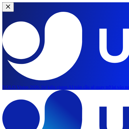
YOLO Vision 2026:
Sự kiện vision AI toàn cầu sẽ quay trở lại vào ng