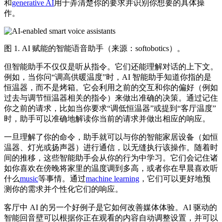
和
generative AI
用于弄清楚你的要求并识别你想要的具体操
作。
图 1. AI 赋能的智能语音助手（来源：softobotics）。
但智能助手不仅仅是听从指令。它们还能理解对话的上下文。
例如，当你问“调高供暖温度”时，AI 智能助手知道你指的是
恒温器，而不是烤箱。它会利用之前的交互和你的偏好（例如
过去与调节恒温器相关的指令）来做出准确的决策。通过记住
你之前的请求，比如当你要求“调低恒温器”或提到“客厅温度”
时，助手可以准确地解读你当前的请求并做出相应的响应。
一旦理解了你的命令，助手就可以与你的智能家居设备（如恒
温器、灯光或扬声器）进行通信，以无缝执行该操作。随着时
间的推移，这些智能助手会从你的行为中学习。它们会记住诸
如你喜欢在傍晚将家里的温度调到多高，或者你在早晨喜欢听
什么
music
等事情。通过
machine learning
，它们可以更好地预
测你的需求并个性化它们的响应。
客厅中 AI 的另一个好例子是它如何改善媒体体验。AI 驱动的
智能回音壁可以根据你正在观看的内容自动调整设置，并可以