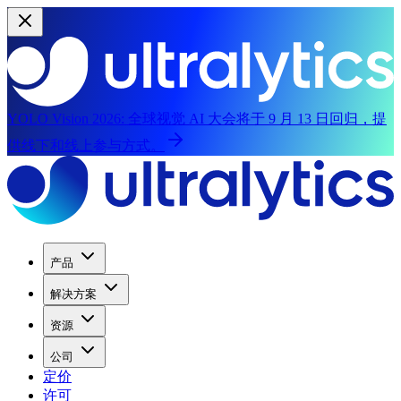
YOLO Vision 2026:
全球视觉 AI 大会将于 9 月 13 日回归，提
供线下和线上参与方式。
产品
解决方案
资源
公司
定价
许可