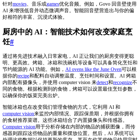
针对
movies
、音乐或
games
优化音频。例如，Govo 回音壁使用
AI 来增强低音并动态微调声音。智能回音壁营造出与你的偏
好相符的丰富、沉浸式体验。
厨房中的 AI：智能技术如何改变家庭烹
饪
#
通过将先进技术融入日常家电，AI 正让我们的厨房变得更聪
明、更高效。烤箱、冰箱和洗碗机等设备可以具备简化烹饪和
节约能源的 AI 功能。例如，
AI ovens like the June Oven
可以根
据你的
recipe
和配料自动调整温度、烹饪时间和设置。AI 烤箱
内部配有摄像头，并使用 computer vision 来
detect
和
recognize
不
同的食物。根据检测到的食物，烤箱可以设置最佳烹饪参数，
以确保你的饭菜完美出炉。
智能冰箱也在改变我们管理食物的方式，它利用 AI 和
computer vision
来监控内部情况、跟踪保质期，并根据你拥有
的食材推荐菜谱。这些冰箱结合了内置摄像头和传感器。
Computer vision
用于分析存储在内部的物品的捕获图像，而传
感器则跟踪这些物品的重量和摆放位置。然后，AI 系统可以
处理这些数据以保持更新的库存，甚至在你某些物品快用完时