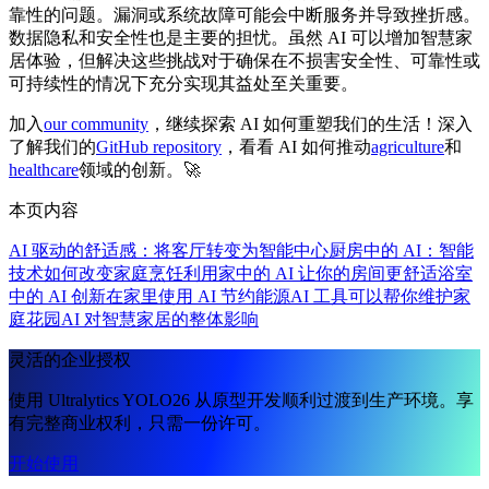
靠性的问题。漏洞或系统故障可能会中断服务并导致挫折感。
数据隐私和安全性也是主要的担忧。虽然 AI 可以增加智慧家
居体验，但解决这些挑战对于确保在不损害安全性、可靠性或
可持续性的情况下充分实现其益处至关重要。
加入
our community
，继续探索 AI 如何重塑我们的生活！深入
了解我们的
GitHub repository
，看看 AI 如何推动
agriculture
和
healthcare
领域的创新。🚀
本页内容
AI 驱动的舒适感：将客厅转变为智能中心
厨房中的 AI：智能
技术如何改变家庭烹饪
利用家中的 AI 让你的房间更舒适
浴室
中的 AI 创新
在家里使用 AI 节约能源
AI 工具可以帮你维护家
庭花园
AI 对智慧家居的整体影响
灵活的企业授权
使用 Ultralytics YOLO26 从原型开发顺利过渡到生产环境。享
有完整商业权利，只需一份许可。
开始使用