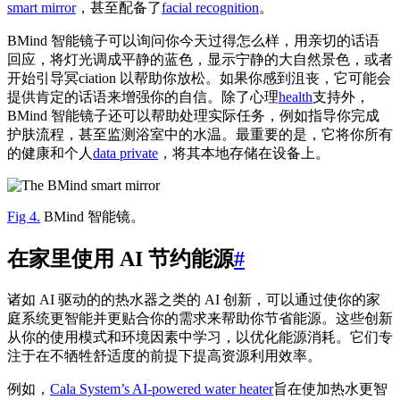
smart mirror
，甚至配备了
facial recognition
。
BMind 智能镜子可以询问你今天过得怎么样，用亲切的话语
回应，将灯光调成平静的蓝色，显示宁静的大自然景色，或者
开始引导冥ciation 以帮助你放松。如果你感到沮丧，它可能会
提供肯定的话语来增强你的自信。除了心理
health
支持外，
BMind 智能镜子还可以帮助处理实际任务，例如指导你完成
护肤流程，甚至监测浴室中的水温。最重要的是，它将你所有
的健康和个人
data private
，将其本地存储在设备上。
Fig 4.
BMind 智能镜。
在家里使用 AI 节约能源
#
诸如 AI 驱动的的热水器之类的 AI 创新，可以通过使你的家
庭系统更智能并更贴合你的需求来帮助你节省能源。这些创新
从你的使用模式和环境因素中学习，以优化能源消耗。它们专
注于在不牺牲舒适度的前提下提高资源利用效率。
例如，
Cala System’s AI-powered water heater
旨在使加热水更智