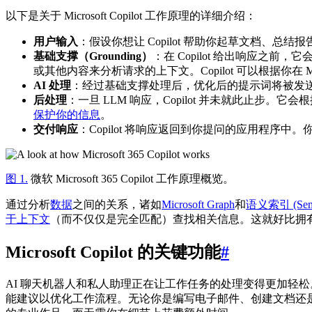
以下是关于 Microsoft Copilot 工作原理的详细介绍：
用户输入
：假设你想让 Copilot 帮助你起草文档、
基础支撑（Grounding）
：在 Copilot 给出响应之前
或其他内容来分析请求的上下文。Copilot 可以根据你在 Mi
AI 处理
：经过基础支撑处理后，优化后的提示词将被发
后处理
：一旦 LLM 响应，Copilot 并未就此止步。
保护你的信息
。
交付响应
：Copilot 将响应返回到你提问的应用程序中。
图 1.
微软 Microsoft 365 Copilot 工作原理概览。
通过分析
数据
之间的关系，诸如
Microsoft Graph
和
语义索引 (Seman
于上下文
（而不仅仅是完全匹配）查找相关信息。这就好比拥
Microsoft Copilot 的关键功能
#
AI 聊天机器人和私人助理正在让工作任务的处理变得更加轻松。同样，
能建议以优化工作流程。无论你是编写电子邮件、创建文档还是设