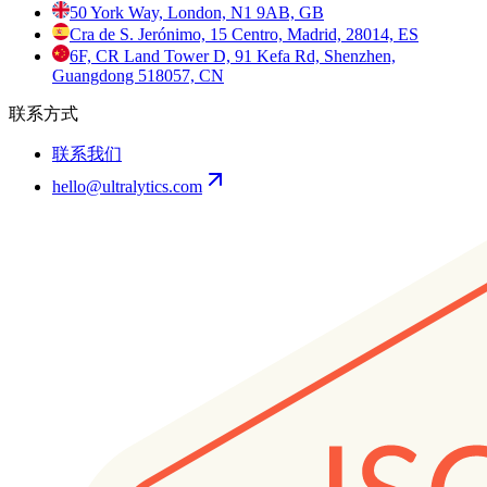
50 York Way, London, N1 9AB, GB
Cra de S. Jerónimo, 15 Centro, Madrid, 28014, ES
6F, CR Land Tower D, 91 Kefa Rd, Shenzhen,
Guangdong 518057, CN
联系方式
联系我们
hello@ultralytics.com