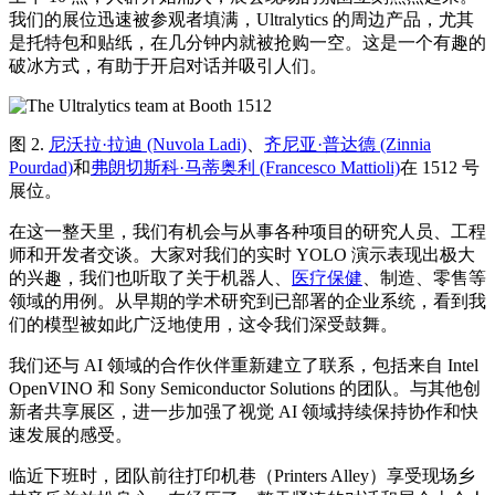
我们的展位迅速被参观者填满，Ultralytics 的周边产品，尤其
是托特包和贴纸，在几分钟内就被抢购一空。这是一个有趣的
破冰方式，有助于开启对话并吸引人们。
图 2.
尼沃拉·拉迪 (Nuvola Ladi)
、
齐尼亚·普达德 (Zinnia
Pourdad)
和
弗朗切斯科·马蒂奥利 (Francesco Mattioli)
在 1512 号
展位。
在这一整天里，我们有机会与从事各种项目的研究人员、工程
师和开发者交谈。大家对我们的实时 YOLO 演示表现出极大
的兴趣，我们也听取了关于机器人、
医疗保健
、制造、零售等
领域的用例。从早期的学术研究到已部署的企业系统，看到我
们的模型被如此广泛地使用，这令我们深受鼓舞。
我们还与 AI 领域的合作伙伴重新建立了联系，包括来自 Intel
OpenVINO 和 Sony Semiconductor Solutions 的团队。与其他创
新者共享展区，进一步加强了视觉 AI 领域持续保持协作和快
速发展的感受。
临近下班时，团队前往打印机巷（Printers Alley）享受现场乡