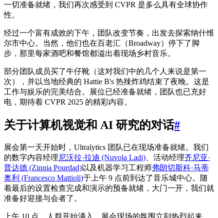
一切准备就绪，我们再次感受到 CVPR 是多么具有全球协作
性。
经过一个富有成效的下午，团队改变节奏，出发去探索纳什维
尔市中心。当然，他们也在百老汇（Broadway）停下了脚
步，那里每家酒吧和餐馆都溢出着现场乡村音乐。
部分团队成员买了牛仔靴（这对我们中的几个人来说是第一
次），并以当地经典的 Hattie B's 热辣炸鸡结束了夜晚。这是
工作与娱乐的完美结合。展位已经准备就绪，团队也已充好
电，期待着 CVPR 2025 的精彩内容。
关于计算机视觉和 AI 研究的对话
#
展会第一天开始时，Ultralytics 团队已在现场准备就绪。我们
的数字内容经理
尼沃拉·拉迪 (Nuvola Ladi)
、活动经理
齐尼亚·
普达德 (Zinnia Pourdad)
以及机器学习工程师
弗朗切斯科·马蒂
奥利 (Francesco Mattioli)
于上午 9 点前到达了音乐城中心。随
着最后的设置检查完成和演示的预备就绪，大门一开，我们就
准备好迎接与会者了。
上午 10 点，人群开始涌入，展会现场的氛围立刻热烈起来。