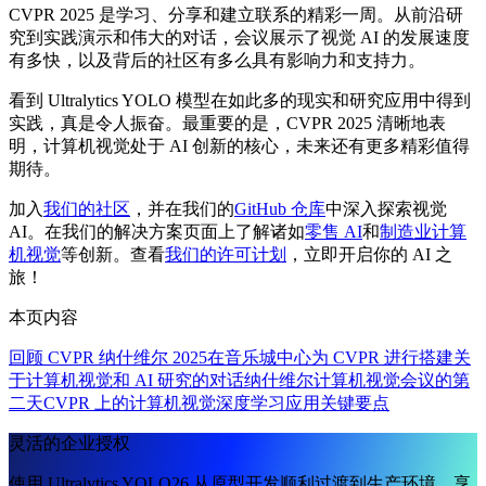
CVPR 2025 是学习、分享和建立联系的精彩一周。从前沿研
究到实践演示和伟大的对话，会议展示了视觉 AI 的发展速度
有多快，以及背后的社区有多么具有影响力和支持力。
看到 Ultralytics YOLO 模型在如此多的现实和研究应用中得到
实践，真是令人振奋。最重要的是，CVPR 2025 清晰地表
明，计算机视觉处于 AI 创新的核心，未来还有更多精彩值得
期待。
加入
我们的社区
，并在我们的
GitHub 仓库
中深入探索视觉
AI。在我们的解决方案页面上了解诸如
零售 AI
和
制造业计算
机视觉
等创新。查看
我们的许可计划
，立即开启你的 AI 之
旅！
本页内容
回顾 CVPR 纳什维尔 2025
在音乐城中心为 CVPR 进行搭建
关
于计算机视觉和 AI 研究的对话
纳什维尔计算机视觉会议的第
二天
CVPR 上的计算机视觉深度学习应用
关键要点
灵活的企业授权
使用 Ultralytics YOLO26 从原型开发顺利过渡到生产环境。享