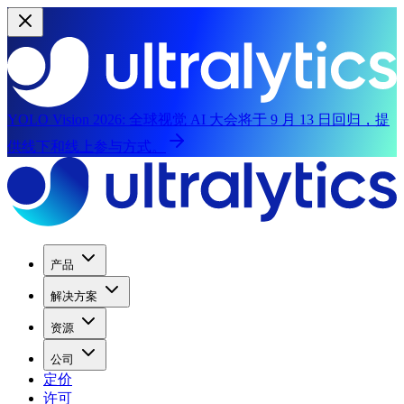
YOLO Vision 2026:
全球视觉 AI 大会将于 9 月 13 日回归，提
供线下和线上参与方式。
产品
解决方案
资源
公司
定价
许可