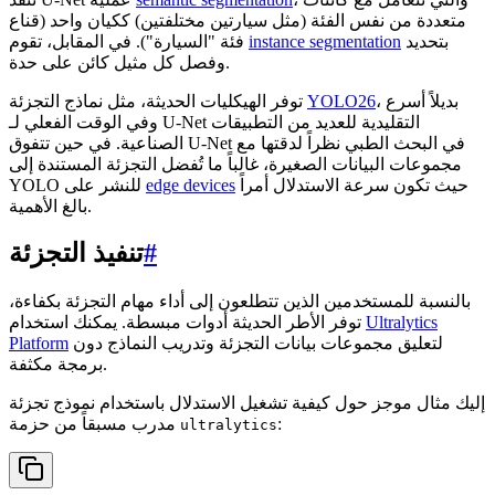
متعددة من نفس الفئة (مثل سيارتين مختلفتين) ككيان واحد (قناع
بتحديد
instance segmentation
فئة "السيارة"). في المقابل، تقوم
وفصل كل مثيل كائن على حدة.
، بديلاً أسرع
YOLO26
توفر الهيكليات الحديثة، مثل نماذج التجزئة
وفي الوقت الفعلي لـ U-Net التقليدية للعديد من التطبيقات
الصناعية. في حين تتفوق U-Net في البحث الطبي نظراً لدقتها مع
مجموعات البيانات الصغيرة، غالباً ما تُفضل التجزئة المستندة إلى
حيث تكون سرعة الاستدلال أمراً
edge devices
YOLO للنشر على
بالغ الأهمية.
#
تنفيذ التجزئة
بالنسبة للمستخدمين الذين تتطلعون إلى أداء مهام التجزئة بكفاءة،
Ultralytics
توفر الأطر الحديثة أدوات مبسطة. يمكنك استخدام
لتعليق مجموعات بيانات التجزئة وتدريب النماذج دون
Platform
برمجة مكثفة.
إليك مثال موجز حول كيفية تشغيل الاستدلال باستخدام نموذج تجزئة
:
مدرب مسبقاً من حزمة
ultralytics