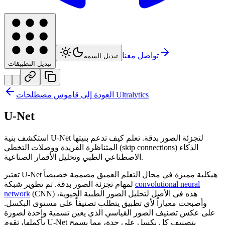
تواصل معنا
تبديل السمة
تبديل التطبيقات
العودة إلى قاموس مصطلحات Ultralytics
U-Net
استكشف بنية U-Net لتجزئة الصور بدقة. تعلم كيف تدعم بنيتها
المتناظرة الفريدة ووصلات التخطي (skip connections) الذكاء
الاصطناعي الطبي وتحليل الأقمار الصناعية.
تعتبر U-Net هيكلية مميزة في مجال التعلم العميق مصممة خصيصاً
convolutional neural
لمهام تجزئة الصور بدقة. تم تطوير شبكة
(CNN) هذه في الأصل لتحليل الصور الطبية الحيوية،
network
وأصبحت معياراً لأي تطبيق يتطلب تصنيفاً على مستوى البكسل.
على عكس تصنيف الصور القياسي الذي يعين تسمية واحدة لصورة
بأكملها، تقوم U-Net بتصنيف كل بكسل على حدة، مما يسمح