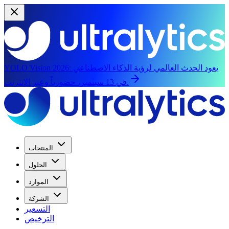
يعود الحدث العالمي لرؤية الذكاء الاصطناعي
YOLO Vision 2026:
في 13 سبتمبر، حضورياً وعبر الإنترنت.
المنتجات
الحلول
الموارد
الشركة
التسعير
الترخيص