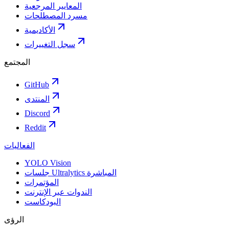
المعايير المرجعية
مسرد المصطلحات
الأكاديمية
سجل التغييرات
المجتمع
GitHub
المنتدى
Discord
Reddit
الفعاليات
YOLO Vision
جلسات Ultralytics المباشرة
المؤتمرات
الندوات عبر الإنترنت
البودكاست
الرؤى