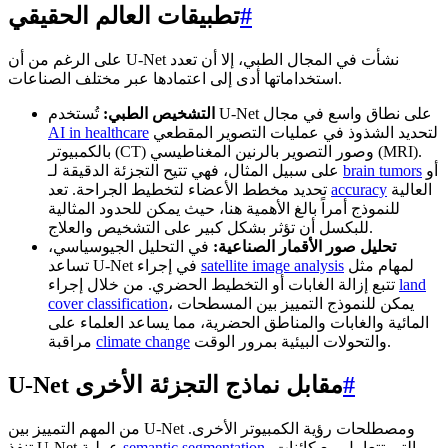
#
تطبيقات العالم الحقيقي
على الرغم من أن U-Net نشأت في المجال الطبي، إلا أن تعدد
استخداماتها أدى إلى اعتمادها عبر مختلف الصناعات.
تُستخدم U-Net على نطاق واسع في مجال
التشخيص الطبي:
لتحديد الشذوذ في عمليات التصوير المقطعي
AI in healthcare
بالكمبيوتر (CT) وصور التصوير بالرنين المغناطيسي (MRI).
أو
brain tumors
على سبيل المثال، فهي تتيح التجزئة الدقيقة لـ
العالية
accuracy
تحديد مخطط الأعضاء لتخطيط الجراحة. تعد
للنموذج أمراً بالغ الأهمية هنا، حيث يمكن للحدود المثالية
للبكسل أن تؤثر بشكل كبير على التشخيص والعلاج.
تحليل صور الأقمار الصناعية:
في التحليل الجيوسياسي،
لمهام مثل
satellite image analysis
تساعد U-Net في إجراء
land
تتبع إزالة الغابات أو التخطيط الحضري. من خلال إجراء
، يمكن للنموذج التمييز بين المسطحات
cover classification
المائية والغابات والمناطق الحضرية، مما يساعد العلماء على
والتحولات البيئية بمرور الوقت.
climate change
مراقبة
#
U-Net مقابل نماذج التجزئة الأخرى
من المهم التمييز بين U-Net ومصطلحات رؤية الكمبيوتر الأخرى.
، والتي تتعامل مع كائنات
semantic segmentation
تنفذ U-Net عملية