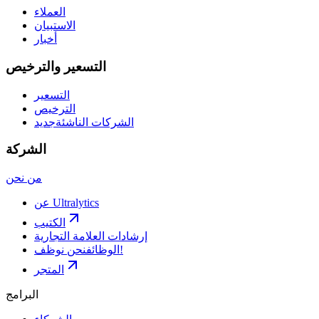
العملاء
الاستبيان
أخبار
التسعير والترخيص
التسعير
الترخيص
الشركات الناشئة
جديد
الشركة
من نحن
عن Ultralytics
الكتيب
إرشادات العلامة التجارية
نحن نوظف!
الوظائف
المتجر
البرامج