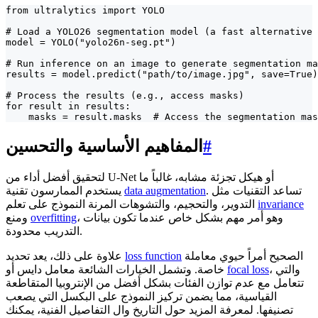
from ultralytics import YOLO

# Load a YOLO26 segmentation model (a fast alternative 
model = YOLO("yolo26n-seg.pt")

# Run inference on an image to generate segmentation ma
results = model.predict("path/to/image.jpg", save=True)

# Process the results (e.g., access masks)

for result in results:

    masks = result.masks  # Access the segmentation mas
#
المفاهيم الأساسية والتحسين
لتحقيق أفضل أداء من U-Net أو هيكل تجزئة مشابه، غالباً ما
. تساعد التقنيات مثل
data augmentation
يستخدم الممارسون تقنية
invariance
التدوير، والتحجيم، والتشوهات المرنة النموذج على تعلم
، وهو أمر مهم بشكل خاص عندما تكون بيانات
overfitting
ومنع
التدريب محدودة.
الصحيح أمراً حيوي معاملة
loss function
علاوة على ذلك، يعد تحديد
، والتي
focal loss
خاصة. وتشمل الخيارات الشائعة معامل دايس أو
تتعامل مع عدم توازن الفئات بشكل أفضل من الإنتروبيا المتقاطعة
القياسية، مما يضمن تركيز النموذج على البكسل التي يصعب
تصنيفها. لمعرفة المزيد حول التاريخ وال التفاصيل الفنية، يمكنك