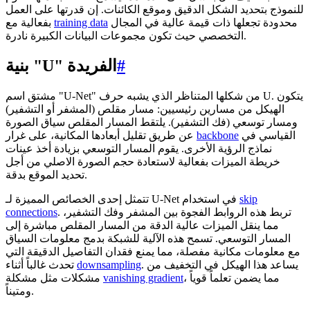
للنموذج بتحديد الشكل الدقيق وموقع الكائنات. إن قدرتها على العمل
محدودة تجعلها ذات قيمة عالية في المجال
training data
بفعالية مع
التخصصي حيث تكون مجموعات البيانات الكبيرة نادرة.
#
بنية "U" الفريدة
مشتق اسم "U-Net" من شكلها المتناظر الذي يشبه حرف U. يتكون
الهيكل من مسارين رئيسيين: مسار مقلص (المشفر أو التشفير)
ومسار توسعي (فك التشفير). يلتقط المسار المقلص سياق الصورة
القياسي في
backbone
عن طريق تقليل أبعادها المكانية، على غرار
نماذج الرؤية الأخرى. يقوم المسار التوسعي بزيادة أخذ عينات
خريطة الميزات بفعالية لاستعادة حجم الصورة الاصلي من أجل
تحديد الموقع بدقة.
skip
تتمثل إحدى الخصائص المميزة لـ U-Net في استخدام
. تربط هذه الروابط الفجوة بين المشفر وفك التشفير،
connections
مما ينقل الميزات عالية الدقة من المسار المقلص مباشرة إلى
المسار التوسعي. تسمح هذه الآلية للشبكة بدمج معلومات السياق
مع معلومات مكانية مفصلة، مما يمنع فقدان التفاصيل الدقيقة التي
. يساعد هذا الهيكل في التخفيف من
downsampling
تحدث غالباً أثناء
، مما يضمن تعلماً قوياً
vanishing gradient
مشكلات مثل مشكلة
ومتيناً.