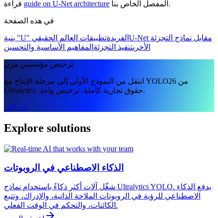
المفصل الخاص بنا.
guide on U-Net architecture
قراءة
في هذه الصفحة
U-Net مقابل نماذج التجزئة
بنية "U" الفريدة
تطبيقات العالم الحقيقي
الأخرى
تنفيذ التجزئة
المفاهيم الأساسية والتحسين
ترخيص مؤسسي مرن
انتقل من النموذج الأولي إلى مرحلة الإنتاج مع YOLO26 من
Ultralytics. حقوق تجارية كاملة، ترخيص واحد.
ابدأ الآن
Explore solutions
الذكاء الاصطناعي في الروبوتات
شغّل آلات أكثر ذكاءً باستخدام نماذج Ultralytics YOLO. يدفع الذكاء
الاصطناعي للرؤية في الروبوتات الملاحة الذاتية، والإدراك، وتتبع
الكائنات، والتحكم في الوقت الفعلي.