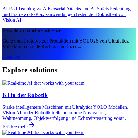
AI Red Teaming vs. Adversarial Attacks und AI Safety
Bedeutung
und Frameworks
Praxisanwendungen
Testen der Robustheit von
Vision AI
Flexible Unternehmenslizenzen
Gehe vom Prototyp zur Produktion mit YOLO26 von Ultralytics.
Volle kommerzielle Rechte, eine Lizenz.
Loslegen
Explore solutions
KI in der Robotik
Stärke intelligentere Maschinen mit Ultralytics YOLO Modellen.
Vision AI in der Robotik treibt autonome Navigation,
Wahrnehmung, Objektverfolgung und Echtzeitsteuerung voran.
Erfahre mehr