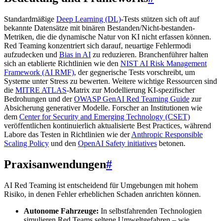
Standardmäßige
Deep Learning (DL)
-Tests stützen sich oft auf
bekannte Datensätze mit binären Bestanden/Nicht-bestanden-
Metriken, die die dynamische Natur von KI nicht erfassen können.
Red Teaming konzentriert sich darauf, neuartige Fehlermodi
aufzudecken und
Bias in AI
zu reduzieren. Branchenführer halten
sich an etablierte Richtlinien wie den
NIST AI Risk Management
Framework (AI RMF)
, der gegnerische Tests vorschreibt, um
Systeme unter Stress zu bewerten. Weitere wichtige Ressourcen sind
die
MITRE ATLAS
-Matrix zur Modellierung KI-spezifischer
Bedrohungen und der
OWASP GenAI Red Teaming Guide
zur
Absicherung generativer Modelle. Forscher an Institutionen wie
dem
Center for Security and Emerging Technology (CSET)
veröffentlichen kontinuierlich aktualisierte Best Practices, während
Labore das Testen in Richtlinien wie der
Anthropic Responsible
Scaling Policy
und den
OpenAI Safety initiatives
betonen.
Praxisanwendungen
#
AI Red Teaming ist entscheidend für Umgebungen mit hohem
Risiko, in denen Fehler erheblichen Schaden anrichten können.
Autonome Fahrzeuge:
In selbstfahrenden Technologien
simulieren Red Teams seltene Umweltgefahren – wie