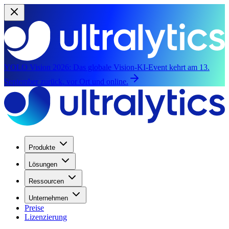
YOLO Vision 2026:
Das globale Vision-KI-Event kehrt am 13.
September zurück, vor Ort und online.
Produkte
Lösungen
Ressourcen
Unternehmen
Preise
Lizenzierung