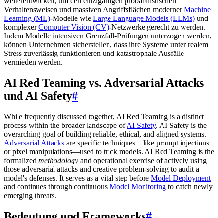
weiterentwickelt, um den einzigartigen probabilistischen
Verhaltensweisen und massiven Angriffsflächen moderner
Machine
Learning (ML)
-Modelle wie
Large Language Models (LLMs)
und
komplexer
Computer Vision (CV)
-Netzwerke gerecht zu werden.
Indem Modelle intensiven Grenzfall-Prüfungen unterzogen werden,
können Unternehmen sicherstellen, dass ihre Systeme unter realem
Stress zuverlässig funktionieren und katastrophale Ausfälle
vermieden werden.
AI Red Teaming vs. Adversarial Attacks
und AI Safety
#
While frequently discussed together, AI Red Teaming is a distinct
process within the broader landscape of
AI Safety
. AI Safety is the
overarching goal of building reliable, ethical, and aligned systems.
Adversarial Attacks
are specific techniques—like prompt injections
or pixel manipulations—used to trick models. AI Red Teaming is the
formalized
methodology
and operational exercise of actively using
those adversarial attacks and creative problem-solving to audit a
model's defenses. It serves as a vital step before
Model Deployment
and continues through continuous
Model Monitoring
to catch newly
emerging threats.
Bedeutung und Frameworks
#