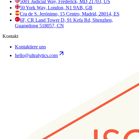
5001 Judicial Way, Frederick, MD 21703, US
50 York Way, London, N1 9AB, GB
Cra de S. Jerónimo, 15 Centro, Madrid, 28014, ES
6F, CR Land Tower D, 91 Kefa Rd, Shenzhen,
Guangdong 518057, CN
Kontakt
Kontaktiere uns
hello@ultralytics.com