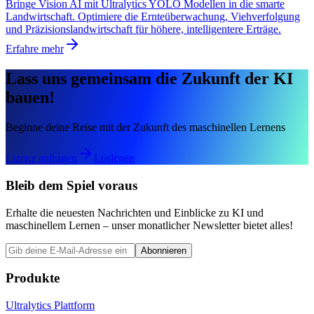
Bringe Vision AI mit Ultralytics YOLO Modellen in die smarte
Landwirtschaft. Optimiere die Ernteüberwachung, Viehverfolgung
und Präzisionslandwirtschaft für höhere, intelligentere Erträge.
Erfahre mehr
Lass uns gemeinsam die Zukunft der KI
bauen!
Beginne deine Reise mit der Zukunft des maschinellen Lernens
Lizenz anfragen
Loslegen
Bleib dem Spiel voraus
Erhalte die neuesten Nachrichten und Einblicke zu KI und
maschinellem Lernen – unser monatlicher Newsletter bietet alles!
Abonnieren
Produkte
Ultralytics Plattform