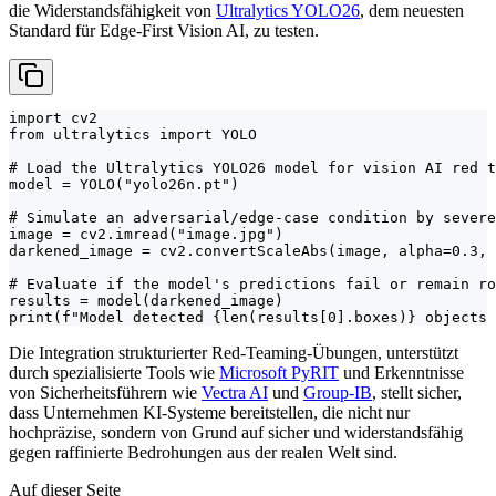
die Widerstandsfähigkeit von
Ultralytics YOLO26
, dem neuesten
Standard für Edge-First Vision AI, zu testen.
import cv2

from ultralytics import YOLO

# Load the Ultralytics YOLO26 model for vision AI red t
model = YOLO("yolo26n.pt")

# Simulate an adversarial/edge-case condition by severe
image = cv2.imread("image.jpg")

darkened_image = cv2.convertScaleAbs(image, alpha=0.3, 
# Evaluate if the model's predictions fail or remain ro
results = model(darkened_image)

print(f"Model detected {len(results[0].boxes)} objects 
Die Integration strukturierter Red-Teaming-Übungen, unterstützt
durch spezialisierte Tools wie
Microsoft PyRIT
und Erkenntnisse
von Sicherheitsführern wie
Vectra AI
und
Group-IB
, stellt sicher,
dass Unternehmen KI-Systeme bereitstellen, die nicht nur
hochpräzise, sondern von Grund auf sicher und widerstandsfähig
gegen raffinierte Bedrohungen aus der realen Welt sind.
Auf dieser Seite