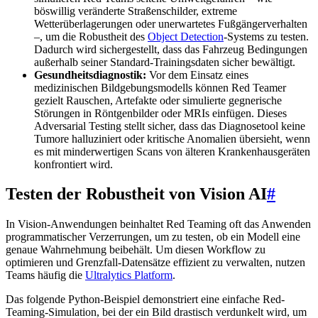
böswillig veränderte Straßenschilder, extreme
Wetterüberlagerungen oder unerwartetes Fußgängerverhalten
–, um die Robustheit des
Object Detection
-Systems zu testen.
Dadurch wird sichergestellt, dass das Fahrzeug Bedingungen
außerhalb seiner Standard-Trainingsdaten sicher bewältigt.
Gesundheitsdiagnostik:
Vor dem Einsatz eines
medizinischen Bildgebungsmodells können Red Teamer
gezielt Rauschen, Artefakte oder simulierte gegnerische
Störungen in Röntgenbilder oder MRIs einfügen. Dieses
Adversarial Testing stellt sicher, dass das Diagnosetool keine
Tumore halluziniert oder kritische Anomalien übersieht, wenn
es mit minderwertigen Scans von älteren Krankenhausgeräten
konfrontiert wird.
Testen der Robustheit von Vision AI
#
In Vision-Anwendungen beinhaltet Red Teaming oft das Anwenden
programmatischer Verzerrungen, um zu testen, ob ein Modell eine
genaue Wahrnehmung beibehält. Um diesen Workflow zu
optimieren und Grenzfall-Datensätze effizient zu verwalten, nutzen
Teams häufig die
Ultralytics Platform
.
Das folgende Python-Beispiel demonstriert eine einfache Red-
Teaming-Simulation, bei der ein Bild drastisch verdunkelt wird, um