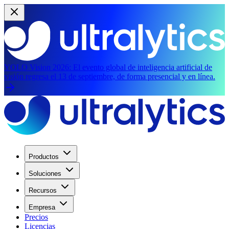
YOLO Vision 2026:
El evento global de inteligencia artificial de
visión regresa el 13 de septiembre, de forma presencial y en línea.
Productos
Soluciones
Recursos
Empresa
Precios
Licencias