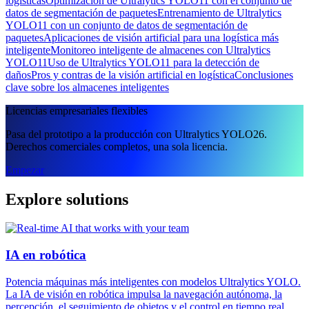
logísticas
Optimización de Ultralytics YOLO11 con el conjunto de
datos de segmentación de paquetes
Entrenamiento de Ultralytics
YOLO11 con un conjunto de datos de segmentación de
paquetes
Aplicaciones de visión artificial para una logística más
inteligente
Monitoreo inteligente de almacenes con Ultralytics
YOLO11
Uso de Ultralytics YOLO11 para la detección de
daños
Pros y contras de la visión artificial en logística
Conclusiones
clave sobre los almacenes inteligentes
Licencias empresariales flexibles
Pasa del prototipo a la producción con Ultralytics YOLO26.
Derechos comerciales completos, una sola licencia.
Empezar
Explore solutions
IA en robótica
Potencia máquinas más inteligentes con modelos Ultralytics YOLO.
La IA de visión en robótica impulsa la navegación autónoma, la
percepción, el seguimiento de objetos y el control en tiempo real.