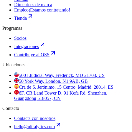
Directrices de marca
Empleo
¡Estamos contratando!
Tienda
Programas
Socios
Integraciones
Contribuye al OSS
Ubicaciones
5001 Judicial Way, Frederick, MD 21703, US
50 York Way, London, N1 9AB, GB
Cra de S. Jerónimo, 15 Centro, Madrid, 28014, ES
6F, CR Land Tower D, 91 Kefa Rd, Shenzhen,
Guangdong 518057, CN
Contacto
Contacta con nosotros
hello@ultralytics.com