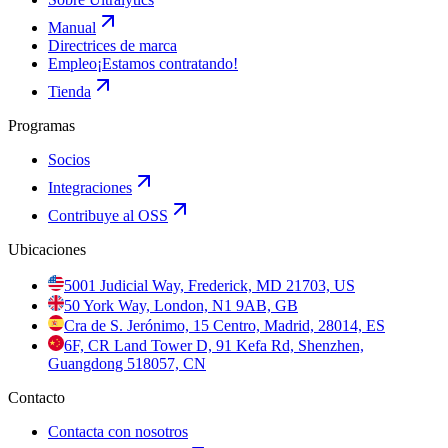
Manual
Directrices de marca
Empleo
¡Estamos contratando!
Tienda
Programas
Socios
Integraciones
Contribuye al OSS
Ubicaciones
5001 Judicial Way, Frederick, MD 21703, US
50 York Way, London, N1 9AB, GB
Cra de S. Jerónimo, 15 Centro, Madrid, 28014, ES
6F, CR Land Tower D, 91 Kefa Rd, Shenzhen,
Guangdong 518057, CN
Contacto
Contacta con nosotros