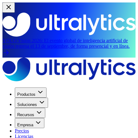
YOLO Vision 2026:
El evento global de inteligencia artificial de
visión regresa el 13 de septiembre, de forma presencial y en línea.
Productos
Soluciones
Recursos
Empresa
Precios
Licencias