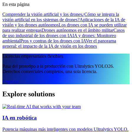
En esta página
Comprender la visión artificial y los drones
¿Cómo se integra la
visión artificial en los sistemas de drones?
Aplicaciones de la IA de
visión y los drones autónomos
Los drones con IA se pueden utilizar
para realizar entregas
Drones autónomos en el ámbito militar
Casos
de uso industrial de los drones con IA
IA y drones: Monitoreo
ambiental
Pros y contras de los drones con IA
Ver el panorama
general: el impacto de la IA de visión en los drones
Licencias empresariales flexibles
Pasa del prototipo a la producción con Ultralytics YOLO26.
Derechos comerciales completos, una sola licencia.
Empezar
Explore solutions
IA en robótica
Potencia máquinas más inteligentes con modelos Ultralytics YOLO.