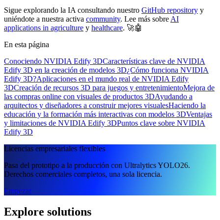
Sigue explorando la IA consultando nuestro
GitHub repository
y
uniéndote a nuestra activa
community
. Lee más sobre
AI
applications in agriculture
y
healthcare
. 🚀🤖
En esta página
Conociendo NVIDIA Edify 3D
Características clave de NVIDIA
Edify 3D en la creación de modelos 3D
¿Cómo funciona NVIDIA
Edify 3D?
Aplicaciones en el mundo real de NVIDIA Edify
3D
Creación de recursos 3D para juegos y entretenimiento
Mejora de
las compras online con visuales de productos 3D
Ayudando a
arquitectos y diseñadores a construir mejores visuales
Haciendo la
educación y la formación más interactivas con modelos 3D
Ventajas
y limitaciones de NVIDIA Edify 3D
Puntos clave sobre NVIDIA
Edify 3D
Licencias empresariales flexibles
Pasa del prototipo a la producción con Ultralytics YOLO26.
Derechos comerciales completos, una sola licencia.
Empezar
Explore solutions