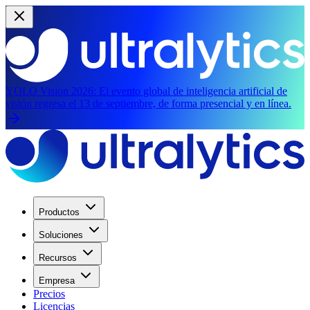
YOLO Vision 2026:
El evento global de inteligencia artificial de
visión regresa el 13 de septiembre, de forma presencial y en línea.
Productos
Soluciones
Recursos
Empresa
Precios
Licencias