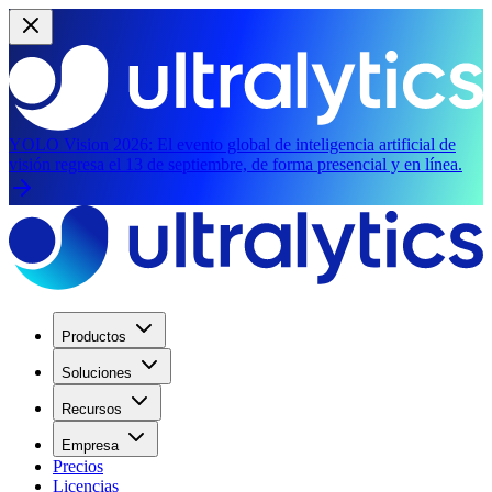
YOLO Vision 2026:
El evento global de inteligencia artificial de
visión regresa el 13 de septiembre, de forma presencial y en línea.
Productos
Soluciones
Recursos
Empresa
Precios
Licencias