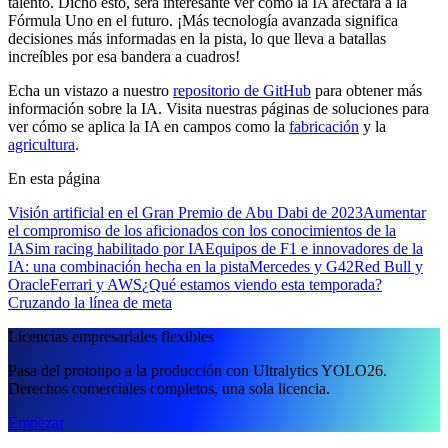
talento. Dicho esto, será interesante ver cómo la IA afectará a la
Fórmula Uno en el futuro. ¡Más tecnología avanzada significa
decisiones más informadas en la pista, lo que lleva a batallas
increíbles por esa bandera a cuadros!
Echa un vistazo a nuestro
repositorio de GitHub
para obtener más
información sobre la IA. Visita nuestras páginas de soluciones para
ver cómo se aplica la IA en campos como la
fabricación
y la
agricultura
.
En esta página
Visión artificial en el Gran Premio de Abu Dabi de 2023
Aumentar
el compromiso de los aficionados con los conocimientos de la
IA
Sim racing habilitado por IA
Equipos de F1 e innovadores de la
IA: una combinación hecha en la pista
Mercedes y G42
Red Bull y
Oracle
Ferrari y AWS
¿Qué estamos viendo esta temporada?
Cruzando la línea de meta
Licencias empresariales flexibles
Pasa del prototipo a la producción con Ultralytics YOLO26.
Derechos comerciales completos, una sola licencia.
Empezar