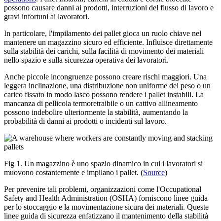
possono causare danni ai prodotti, interruzioni del flusso di lavoro e
gravi infortuni ai lavoratori.
In particolare, l'impilamento dei pallet gioca un ruolo chiave nel
mantenere un magazzino sicuro ed efficiente. Influisce direttamente
sulla stabilità dei carichi, sulla facilità di movimento dei materiali
nello spazio e sulla sicurezza operativa dei lavoratori.
Anche piccole incongruenze possono creare rischi maggiori. Una
leggera inclinazione, una distribuzione non uniforme del peso o un
carico fissato in modo lasco possono rendere i pallet instabili. La
mancanza di pellicola termoretraibile o un cattivo allineamento
possono indebolire ulteriormente la stabilità, aumentando la
probabilità di danni ai prodotti o incidenti sul lavoro.
Fig 1. Un magazzino è uno spazio dinamico in cui i lavoratori si
muovono costantemente e impilano i pallet. (
Source
)
Per prevenire tali problemi, organizzazioni come l'Occupational
Safety and Health Administration (OSHA) forniscono linee guida
per lo stoccaggio e la movimentazione sicura dei materiali. Queste
linee guida di sicurezza enfatizzano il mantenimento della stabilità