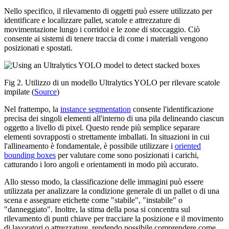
Nello specifico, il rilevamento di oggetti può essere utilizzato per
identificare e localizzare pallet, scatole e attrezzature di
movimentazione lungo i corridoi e le zone di stoccaggio. Ciò
consente ai sistemi di tenere traccia di come i materiali vengono
posizionati e spostati.
Fig 2. Utilizzo di un modello Ultralytics YOLO per rilevare scatole
impilate (
Source
)
Nel frattempo, la
instance segmentation
consente l'identificazione
precisa dei singoli elementi all'interno di una pila delineando ciascun
oggetto a livello di pixel. Questo rende più semplice separare
elementi sovrapposti o strettamente imballati. In situazioni in cui
l'allineamento è fondamentale, è possibile utilizzare i
oriented
bounding boxes
per valutare come sono posizionati i carichi,
catturando i loro angoli e orientamenti in modo più accurato.
Allo stesso modo, la classificazione delle immagini può essere
utilizzata per analizzare la condizione generale di un pallet o di una
scena e assegnare etichette come "stabile", "instabile" o
"danneggiato". Inoltre, la stima della posa si concentra sul
rilevamento di punti chiave per tracciare la posizione e il movimento
di lavoratori o attrezzature, rendendo possibile comprendere come