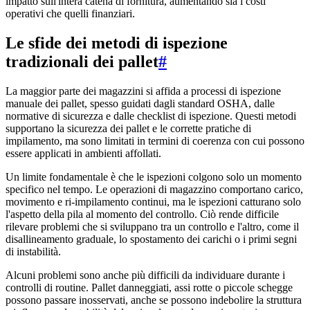
impatto sull'intera catena di fornitura, aumentando sia i costi
operativi che quelli finanziari.
Le sfide dei metodi di ispezione
tradizionali dei pallet
#
La maggior parte dei magazzini si affida a processi di ispezione
manuale dei pallet, spesso guidati dagli standard OSHA, dalle
normative di sicurezza e dalle checklist di ispezione. Questi metodi
supportano la sicurezza dei pallet e le corrette pratiche di
impilamento, ma sono limitati in termini di coerenza con cui possono
essere applicati in ambienti affollati.
Un limite fondamentale è che le ispezioni colgono solo un momento
specifico nel tempo. Le operazioni di magazzino comportano carico,
movimento e ri-impilamento continui, ma le ispezioni catturano solo
l'aspetto della pila al momento del controllo. Ciò rende difficile
rilevare problemi che si sviluppano tra un controllo e l'altro, come il
disallineamento graduale, lo spostamento dei carichi o i primi segni
di instabilità.
Alcuni problemi sono anche più difficili da individuare durante i
controlli di routine. Pallet danneggiati, assi rotte o piccole schegge
possono passare inosservati, anche se possono indebolire la struttura