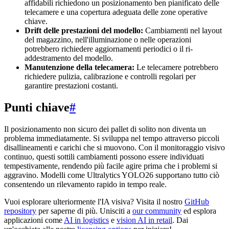
affidabili richiedono un posizionamento ben pianificato delle
telecamere e una copertura adeguata delle zone operative
chiave.
Drift delle prestazioni del modello:
Cambiamenti nel layout
del magazzino, nell'illuminazione o nelle operazioni
potrebbero richiedere aggiornamenti periodici o il ri-
addestramento del modello.
Manutenzione della telecamera:
Le telecamere potrebbero
richiedere pulizia, calibrazione e controlli regolari per
garantire prestazioni costanti.
Punti chiave
#
Il posizionamento non sicuro dei pallet di solito non diventa un
problema immediatamente. Si sviluppa nel tempo attraverso piccoli
disallineamenti e carichi che si muovono. Con il monitoraggio visivo
continuo, questi sottili cambiamenti possono essere individuati
tempestivamente, rendendo più facile agire prima che i problemi si
aggravino. Modelli come Ultralytics YOLO26 supportano tutto ciò
consentendo un rilevamento rapido in tempo reale.
Vuoi esplorare ulteriormente l'IA visiva? Visita il nostro
GitHub
repository
per saperne di più. Unisciti a
our community
ed esplora
applicazioni come
AI in logistics
e
vision AI in retail
. Dai