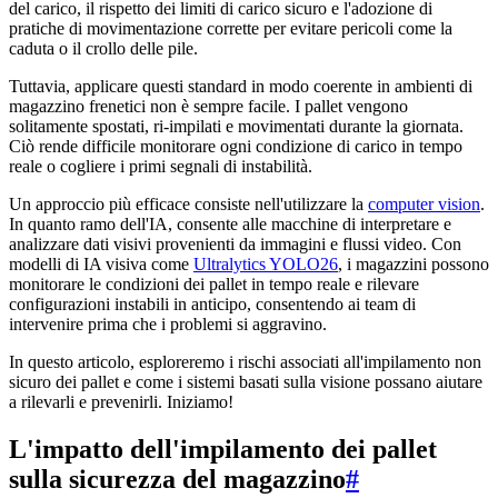
del carico, il rispetto dei limiti di carico sicuro e l'adozione di
pratiche di movimentazione corrette per evitare pericoli come la
caduta o il crollo delle pile.
Tuttavia, applicare questi standard in modo coerente in ambienti di
magazzino frenetici non è sempre facile. I pallet vengono
solitamente spostati, ri-impilati e movimentati durante la giornata.
Ciò rende difficile monitorare ogni condizione di carico in tempo
reale o cogliere i primi segnali di instabilità.
Un approccio più efficace consiste nell'utilizzare la
computer vision
.
In quanto ramo dell'IA, consente alle macchine di interpretare e
analizzare dati visivi provenienti da immagini e flussi video. Con
modelli di IA visiva come
Ultralytics YOLO26
, i magazzini possono
monitorare le condizioni dei pallet in tempo reale e rilevare
configurazioni instabili in anticipo, consentendo ai team di
intervenire prima che i problemi si aggravino.
In questo articolo, esploreremo i rischi associati all'impilamento non
sicuro dei pallet e come i sistemi basati sulla visione possano aiutare
a rilevarli e prevenirli. Iniziamo!
L'impatto dell'impilamento dei pallet
sulla sicurezza del magazzino
#