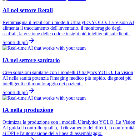
AI nel settore Retail
Reimmagina il retail con i modelli Ultralytics YOLO. La Vision AI
alimenta il tracciamento dell'inventario, il monitoraggio degli
scaffali, la gestione delle code e insight più intelligenti sui clienti.
Scopri di più
IA nel settore sanitario
Crea soluzioni sanitarie con i modelli Ultralytics YOLO. La vision
AI nella sanità potenzia l'imaging medico più rapido, diagnosi più
intelligenti e il monitoraggio dei pazienti.
Scopri di più
IA nella produzione
Ottimizza la produzione con i modelli Ultralytics YOLO. La Vision
AI guida il controllo qualità, il rilevamento dei difetti, la conformità
ai DPI e l'automazione della linea di assemblaggio.