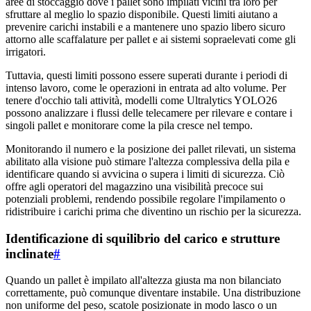
aree di stoccaggio dove i pallet sono impilati vicini tra loro per
sfruttare al meglio lo spazio disponibile. Questi limiti aiutano a
prevenire carichi instabili e a mantenere uno spazio libero sicuro
attorno alle scaffalature per pallet e ai sistemi sopraelevati come gli
irrigatori.
Tuttavia, questi limiti possono essere superati durante i periodi di
intenso lavoro, come le operazioni in entrata ad alto volume. Per
tenere d'occhio tali attività, modelli come Ultralytics YOLO26
possono analizzare i flussi delle telecamere per rilevare e contare i
singoli pallet e monitorare come la pila cresce nel tempo.
Monitorando il numero e la posizione dei pallet rilevati, un sistema
abilitato alla visione può stimare l'altezza complessiva della pila e
identificare quando si avvicina o supera i limiti di sicurezza. Ciò
offre agli operatori del magazzino una visibilità precoce sui
potenziali problemi, rendendo possibile regolare l'impilamento o
ridistribuire i carichi prima che diventino un rischio per la sicurezza.
Identificazione di squilibrio del carico e strutture
inclinate
#
Quando un pallet è impilato all'altezza giusta ma non bilanciato
correttamente, può comunque diventare instabile. Una distribuzione
non uniforme del peso, scatole posizionate in modo lasco o un