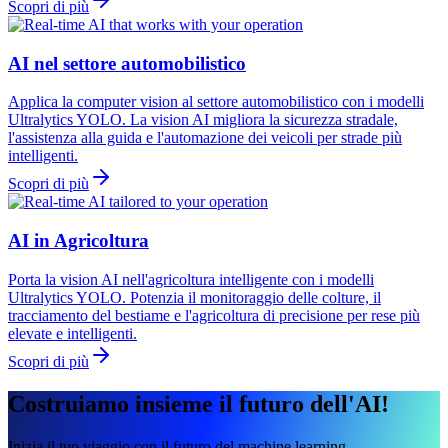
Scopri di più
AI nel settore automobilistico
Applica la computer vision al settore automobilistico con i modelli
Ultralytics YOLO. La vision AI migliora la sicurezza stradale,
l'assistenza alla guida e l'automazione dei veicoli per strade più
intelligenti.
Scopri di più
AI in Agricoltura
Porta la vision AI nell'agricoltura intelligente con i modelli
Ultralytics YOLO. Potenzia il monitoraggio delle colture, il
tracciamento del bestiame e l'agricoltura di precisione per rese più
elevate e intelligenti.
Scopri di più
Costruiamo insieme il futuro dell'AI!
Inizia il tuo viaggio con il futuro del machine learning