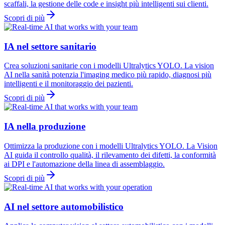
scaffali, la gestione delle code e insight più intelligenti sui clienti.
Scopri di più
IA nel settore sanitario
Crea soluzioni sanitarie con i modelli Ultralytics YOLO. La vision
AI nella sanità potenzia l'imaging medico più rapido, diagnosi più
intelligenti e il monitoraggio dei pazienti.
Scopri di più
IA nella produzione
Ottimizza la produzione con i modelli Ultralytics YOLO. La Vision
AI guida il controllo qualità, il rilevamento dei difetti, la conformità
ai DPI e l'automazione della linea di assemblaggio.
Scopri di più
AI nel settore automobilistico