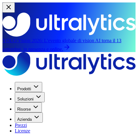
YOLO Vision 2026:
L'evento globale di vision AI torna il 13
settembre, in presenza e online.
Prodotti
Soluzioni
Risorse
Azienda
Prezzi
Licenze