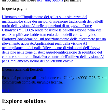
un'occhiata alle nostre
licensing options
per iniziare!
In questa pagina
L'impatto dell'impilamento dei pallet sulla sicurezza del
magazzino
Le sfide dei metodi di ispezione tradizionali dei pallet
Il
ruolo della visione AI nelle operazioni di magazzino
Come
Ultralytics YOLO26 rende possibile la pallettizzazione nella vita
reale
Semplificare l'addestramento dei modelli con Ultralytics
Platform
Considerazioni sul posizionamento delle telecamere per un
rilevamento accurato
Applicazioni reali della visione AI
nell'impilamento dei pallet
Rilevamento di violazioni dell'altezza
delle pile nelle zone di stoccaggio
Identificazione di squilibrio del
carico e strutture inclinate
Pro e contro dell'utilizzo della visione AI
per l'impilamento sicuro dei pallet
Punti chiave
Licenze aziendali flessibili
Passa dal prototipo alla produzione con Ultralytics YOLO26. Diritti
commerciali completi, un'unica licenza.
Inizia
Explore solutions