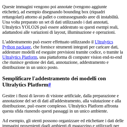
Queste immagini vengono poi annotate (vengono aggiunte
etichette), ad esempio disegnando bounding box (riquadri
rettangolari) attorno ai pallet o contrassegnando aree di instabilità.
Una volta preparato un set di dati utilizzando i dati annotati,
Ultralytics YOLO26 può essere addestrato su questi esempi reali,
adattandosi alle variazioni di layout, illuminazione e operazioni.
L'addestramento può essere effettuato utilizzando il
Ultralytics
Python package
, che fornisce strumenti integrati per caricare dati,
addestrare modelli ed eseguire previsioni tramite codice, o tramite la
Ultralytics Platform
, una piattaforma di computer vision end-to-end
che riunisce gestione dei dati, annotazione, addestramento e
distribuzione in un unico posto.
Semplificare l'addestramento dei modelli con
Ultralytics Platform
#
Gestire i flussi di lavoro di visione artificiale, dalla preparazione e
annotazione del set di dati all'addestramento, alla valutazione e alla
distribuzione, può essere complesso. Ultralytics Platform affronta
questa sfida riunendo questi passaggi in un unico ambiente.
Ad esempio, gli utenti possono organizzare ed etichettare i dati delle
immagini provenienti dagli ambienti di magazzino e utilizzarli per