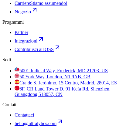
Carriere
Stiamo assumendo!
Negozio
Programmi
Partner
Integrazioni
Contribuisci all'OSS
Sedi
5001 Judicial Way, Frederick, MD 21703, US
50 York Way, London, N1 9AB, GB
Cra de S. Jerónimo, 15 Centro, Madrid, 28014, ES
6F, CR Land Tower D, 91 Kefa Rd, Shenzhen,
Guangdong 518057, CN
Contatti
Contattaci
hello@ultralytics.com