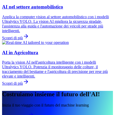
AI nel settore automobilistico
Applica la computer vision al settore automobilistico con i modelli
Ultralytics YOLO. La vision AI migliora la sicurezza stradale,
l'assistenza alla guida e l'automazione dei veicoli per strade più
intelligenti.
Scopri di più
AI in Agricoltura
Porta la vision AI nell'agricoltura intelligente con i modelli
Ultralytics YOLO. Potenzia il monitoraggio delle colture, il
tracciamento del bestiame e l'agricoltura di precisione per rese più
elevate e intelligenti.
Scopri di più
Costruiamo insieme il futuro dell'AI!
Inizia il tuo viaggio con il futuro del machine learning