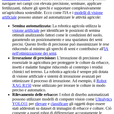
navigare nei campi con elevata precisione, seminare, applicare
fertilizzanti, ridurre gli sprechi e supportare complessivamente
un'agricoltura sostenibile. Ecco come l'IA e i
modelli di visione
artificiale
possono aiutare ad automatizzare le attività agricole:
Semina automatizzata:
La robotica agricola utilizza la
visione artificiale
per identificare le posizioni di semina
ottimali analizzando fattori come le condizioni del suolo,
garantendo un posizionamento e una spaziatura dei semi
precisi. Questo livello di precisione può massimizzare le rese
riducendo al minimo gli sprechi di semi e contribuisce all'
IA
nell'ottimizzazione dei semi
.
Irrorazione di precisione:
L'irrorazione di precisione è
essenziale in agricoltura per proteggere le colture da erbacce,
insetti e malattie fungine riducendo al contempo i residui
chimici nel terreno. La robotica agricola è sempre più dotata
di visione artificiale e sistemi di irrorazione avanzati per
ottimizzare il processo di irrorazione. Ad esempio, il
Robot
XAG R150
viene utilizzato per irrorare le colture in modo
preciso e automatico.
Rilevamento delle erbacce:
I robot di diserbo automatizzati
possono utilizzare modelli di computer vision come
Ultralytics
YOLO11
per
rilevare
e
classificare
gli oggetti dopo essere
stati addestrati su dataset di immagini di erbacce e colture. Ciò
consente a questi robot di differenziare accuratamente le