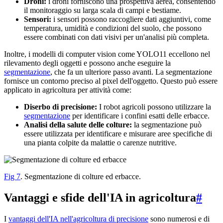
Droni:
i droni forniscono una prospettiva aerea, consentendo
il monitoraggio su larga scala di campi e bestiame.
Sensori:
i sensori possono raccogliere dati aggiuntivi, come
temperatura, umidità e condizioni del suolo, che possono
essere combinati con dati visivi per un'analisi più completa.
Inoltre, i modelli di computer vision come YOLO11 eccellono nel
rilevamento degli oggetti e possono anche eseguire la
segmentazione
, che fa un ulteriore passo avanti. La segmentazione
fornisce un contorno preciso al pixel dell'oggetto. Questo può essere
applicato in agricoltura per attività come:
Diserbo di precisione:
I robot agricoli possono utilizzare la
segmentazione
per identificare i confini esatti delle erbacce.
Analisi della salute delle colture:
la segmentazione può
essere utilizzata per identificare e misurare aree specifiche di
una pianta colpite da malattie o carenze nutritive.
Fig 7
. Segmentazione di colture ed erbacce.
Vantaggi e sfide dell'IA in agricoltura
#
I
vantaggi dell'IA nell'agricoltura di precisione
sono numerosi e di