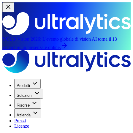
YOLO Vision 2026:
L'evento globale di vision AI torna il 13
settembre, in presenza e online.
Prodotti
Soluzioni
Risorse
Azienda
Prezzi
Licenze