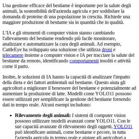
Una gestione efficace del bestiame è importante per la salute degli
animali, la sostenibilità dell'azienda agricola e per soddisfare la
domanda di proteine di una popolazione in crescita. Richiede una
maggiore produzione di bestiame sia in quantità che in qualità.
L'IA e gli strumenti di computer vision stanno cambiando
l'allevamento del bestiame rendendo più facile monitorare,
analizzare e automatizzare la cura degli animali. Ad esempio,
CattleEye ha sviluppato una soluzione che utilizza
droni
e
telecamere
insieme a computer vision e IA per tracciare la salute del
bestiame da remoto, identificando
comportamenti
insoliti e attività
come il parto.
Inoltre, le soluzioni di IA hanno la capacità di analizzare l'impatto
della dieta e dei fattori ambientali sul bestiame. Questo aiuta gli
agricoltori a migliorare il benessere del bestiame e potenzialmente ad
aumentare la produzione di latte. Modelli come YOLO11 possono
essere utilizzati per semplificare la gestione del bestiame fornendo
dati in tempo reale. Alcuni esempi includono:
Rilevamento degli animali:
I sistemi di computer vision
possono utilizzare modelli avanzati come YOLO11. Con le
sue capacità avanzate di rilevamento degli oggetti,
YOLO11
può identificare animali, come bestiame e pecore, in tutta
l'azienda agricola in tempo reale e aiutare gli agricoltori a