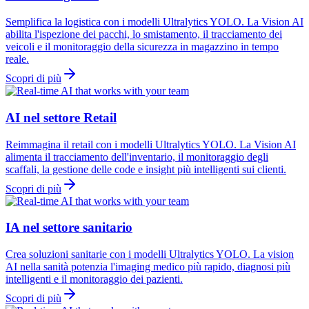
Semplifica la logistica con i modelli Ultralytics YOLO. La Vision AI
abilita l'ispezione dei pacchi, lo smistamento, il tracciamento dei
veicoli e il monitoraggio della sicurezza in magazzino in tempo
reale.
Scopri di più
AI nel settore Retail
Reimmagina il retail con i modelli Ultralytics YOLO. La Vision AI
alimenta il tracciamento dell'inventario, il monitoraggio degli
scaffali, la gestione delle code e insight più intelligenti sui clienti.
Scopri di più
IA nel settore sanitario
Crea soluzioni sanitarie con i modelli Ultralytics YOLO. La vision
AI nella sanità potenzia l'imaging medico più rapido, diagnosi più
intelligenti e il monitoraggio dei pazienti.
Scopri di più