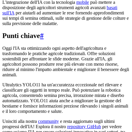
L'integrazione dell'IA con la tecnologia
mobile
può mettere a
disposizione degli agricoltori strumenti agricoli avanzati
basati
sull'IA
per aiutarli ad aumentare le rese fornendo approfondimenti
sui tempi di semina ottimali, sulle strategie di gestione delle colture e
sulla previsione delle malattie.
Punti chiave
#
Oggi l'IA sta ottimizzando ogni aspetto dell'agricoltura e
trasformando le pratiche agricole tradizionali. Offre soluzioni
sostenibili per affrontare le sfide moderne. Grazie all'IA, gli
agricoltori possono produrre rese più elevate con meno risorse,
ridurre al minimo l'impatto ambientale e migliorare il benessere degli
animali.
Ultralytics YOLO11 ha un'accuratezza eccezionale nel rilevare e
classificare gli oggetti in tempo reale. Può potenziare la robotica
agricola, consentendo semina precisa, irrorazione mirata e diserbo
automatizzato. YOLO11 aiuta anche a migliorare la gestione del
bestiame e fornisce informazioni preziose rilevando i singoli animali
e il loro comportamento e salute.
Unisciti alla nostra
community
e resta aggiornato sugli ultimi
progressi dell'IA! Esplora il nostro
repository GitHub
per vedere
come usiamo l'IA per creare soluzioni innovative in vari settori, tra