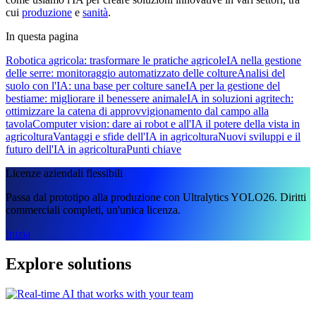
cui
produzione
e
sanità
.
In questa pagina
Robotica agricola: trasformare le pratiche agricole
IA nella gestione
delle serre: monitoraggio automatizzato delle colture
Analisi del
suolo con l'IA: una base per colture sane
IA per la gestione del
bestiame: migliorare il benessere animale
IA in soluzioni agritech:
ottimizzare la catena di approvvigionamento dal campo alla
tavola
Computer vision: dare ai robot e all'IA il potere della vista in
agricoltura
Vantaggi e sfide dell'IA in agricoltura
Nuovi sviluppi e il
futuro dell'IA in agricoltura
Punti chiave
Licenze aziendali flessibili
Passa dal prototipo alla produzione con Ultralytics YOLO26. Diritti
commerciali completi, un'unica licenza.
Inizia
Explore solutions