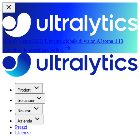
YOLO Vision 2026:
L'evento globale di vision AI torna il 13
settembre, in presenza e online.
Prodotti
Soluzioni
Risorse
Azienda
Prezzi
Licenze