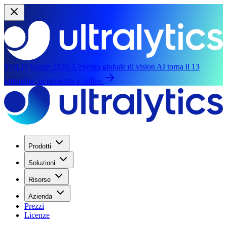
YOLO Vision 2026:
L'evento globale di vision AI torna il 13
settembre, in presenza e online.
Prodotti
Soluzioni
Risorse
Azienda
Prezzi
Licenze