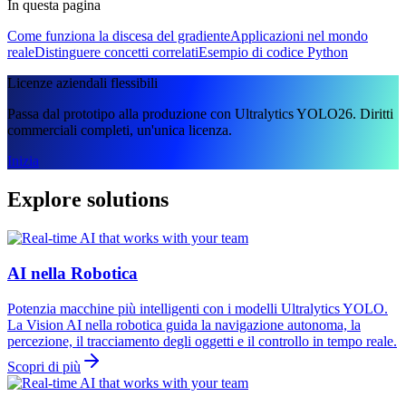
In questa pagina
Come funziona la discesa del gradiente
Applicazioni nel mondo
reale
Distinguere concetti correlati
Esempio di codice Python
Licenze aziendali flessibili
Passa dal prototipo alla produzione con Ultralytics YOLO26. Diritti
commerciali completi, un'unica licenza.
Inizia
Explore solutions
AI nella Robotica
Potenzia macchine più intelligenti con i modelli Ultralytics YOLO.
La Vision AI nella robotica guida la navigazione autonoma, la
percezione, il tracciamento degli oggetti e il controllo in tempo reale.
Scopri di più