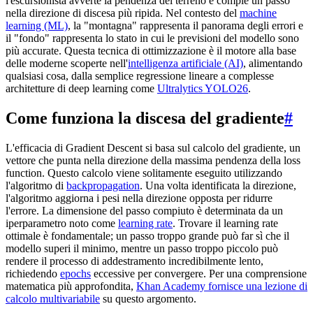
l'escursionista avverte la pendenza del terreno e compie un passo
nella direzione di discesa più ripida. Nel contesto del
machine
learning (ML)
, la "montagna" rappresenta il panorama degli errori e
il "fondo" rappresenta lo stato in cui le previsioni del modello sono
più accurate. Questa tecnica di ottimizzazione è il motore alla base
delle moderne scoperte nell'
intelligenza artificiale (AI)
, alimentando
qualsiasi cosa, dalla semplice regressione lineare a complesse
architetture di deep learning come
Ultralytics YOLO26
.
Come funziona la discesa del gradiente
#
L'efficacia di Gradient Descent si basa sul calcolo del gradiente, un
vettore che punta nella direzione della massima pendenza della loss
function. Questo calcolo viene solitamente eseguito utilizzando
l'algoritmo di
backpropagation
. Una volta identificata la direzione,
l'algoritmo aggiorna i pesi nella direzione opposta per ridurre
l'errore. La dimensione del passo compiuto è determinata da un
iperparametro noto come
learning rate
. Trovare il learning rate
ottimale è fondamentale; un passo troppo grande può far sì che il
modello superi il minimo, mentre un passo troppo piccolo può
rendere il processo di addestramento incredibilmente lento,
richiedendo
epochs
eccessive per convergere. Per una comprensione
matematica più approfondita,
Khan Academy fornisce una lezione di
calcolo multivariabile
su questo argomento.