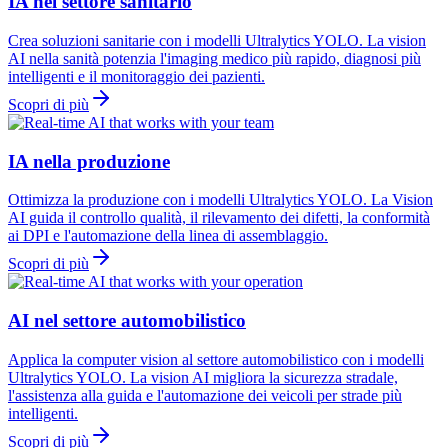
IA nel settore sanitario
Crea soluzioni sanitarie con i modelli Ultralytics YOLO. La vision
AI nella sanità potenzia l'imaging medico più rapido, diagnosi più
intelligenti e il monitoraggio dei pazienti.
Scopri di più
IA nella produzione
Ottimizza la produzione con i modelli Ultralytics YOLO. La Vision
AI guida il controllo qualità, il rilevamento dei difetti, la conformità
ai DPI e l'automazione della linea di assemblaggio.
Scopri di più
AI nel settore automobilistico
Applica la computer vision al settore automobilistico con i modelli
Ultralytics YOLO. La vision AI migliora la sicurezza stradale,
l'assistenza alla guida e l'automazione dei veicoli per strade più
intelligenti.
Scopri di più