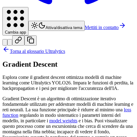
Mettiti in contatto
Attiva/disattiva tema
Cambia app
Torna al glossario Ultralytics
Gradient Descent
Esplora come il gradient descent ottimizza modelli di machine
learning come Ultralytics YOLO26. Impara le funzioni di perdita, la
backpropagation e i pesi per migliorare l'accuratezza dell'IA.
Gradient Descent è un algoritmo di ottimizzazione iterativo
fondamentale utilizzato per addestrare modelli di machine learning e
reti neurali. La sua funzione principale è ridurre al minimo una
loss
function
regolando in modo sistematico i parametri interni del
modello, in particolare i
model weights
e i bias. Puoi visualizzare
questo processo come un escursionista che cerca di scendere da una
montagna nella fitta nebbia; incapace di vedere il fondo,