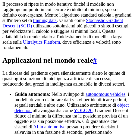
Il processo si ripete in modo iterativo finché il modello non
raggiunge un punto in cui l'errore è ridotto al minimo, spesso
definito convergenza. Mentre l'algoritmo standard calcola i gradienti
sull'intero set di
training data
, varianti come
Stochastic Gradient
Descent (SGD)
utilizzano sottoinsiemi più piccoli o singoli esempi
per velocizzare il calcolo e sfuggire ai minimi locali. Questa
adattabilità lo rende adatto all'addestramento di modelli su larga
scala sulla
Ultralytics Platform
, dove efficienza e velocità sono
fondamentali.
Applicazioni nel mondo reale
#
La discesa del gradiente opera silenziosamente dietro le quinte di
quasi ogni soluzione di intelligenza artificiale di successo,
traducendo dati grezzi in intelligenza azionabile in diversi settori.
Guida autonoma:
Nello sviluppo di
autonomous vehicles
, i
modelli devono elaborare dati visivi per identificare pedoni,
segnali stradali e altre auto. Utilizzando architetture di
object
detection
all'avanguardia come
YOLO26
, Gradient Descent
riduce al minimo la differenza tra la posizione prevista di un
oggetto e la sua posizione effettiva. Ciò garantisce che i
sistemi di
AI in automotive
possano prendere decisioni
salvavita in una frazione di secondo, perfezionando