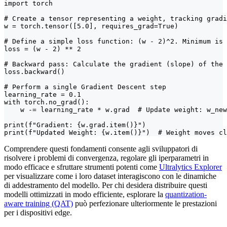
import torch

# Create a tensor representing a weight, tracking gradi
w = torch.tensor([5.0], requires_grad=True)

# Define a simple loss function: (w - 2)^2. Minimum is 
loss = (w - 2) ** 2

# Backward pass: Calculate the gradient (slope) of the 
loss.backward()

# Perform a single Gradient Descent step

learning_rate = 0.1

with torch.no_grad():

    w -= learning_rate * w.grad  # Update weight: w_new
print(f"Gradient: {w.grad.item()}")

print(f"Updated Weight: {w.item()}")  # Weight moves cl
Comprendere questi fondamenti consente agli sviluppatori di
risolvere i problemi di convergenza, regolare gli iperparametri in
modo efficace e sfruttare strumenti potenti come
Ultralytics Explorer
per visualizzare come i loro dataset interagiscono con le dinamiche
di addestramento del modello. Per chi desidera distribuire questi
modelli ottimizzati in modo efficiente, esplorare la
quantization-
aware training (QAT)
può perfezionare ulteriormente le prestazioni
per i dispositivi edge.