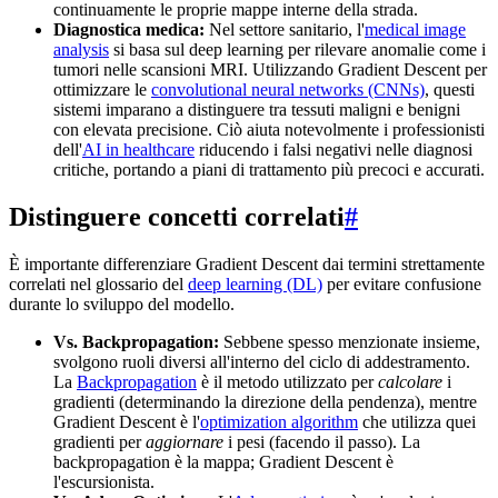
continuamente le proprie mappe interne della strada.
Diagnostica medica:
Nel settore sanitario, l'
medical image
analysis
si basa sul deep learning per rilevare anomalie come i
tumori nelle scansioni MRI. Utilizzando Gradient Descent per
ottimizzare le
convolutional neural networks (CNNs)
, questi
sistemi imparano a distinguere tra tessuti maligni e benigni
con elevata precisione. Ciò aiuta notevolmente i professionisti
dell'
AI in healthcare
riducendo i falsi negativi nelle diagnosi
critiche, portando a piani di trattamento più precoci e accurati.
Distinguere concetti correlati
#
È importante differenziare Gradient Descent dai termini strettamente
correlati nel glossario del
deep learning (DL)
per evitare confusione
durante lo sviluppo del modello.
Vs. Backpropagation:
Sebbene spesso menzionate insieme,
svolgono ruoli diversi all'interno del ciclo di addestramento.
La
Backpropagation
è il metodo utilizzato per
calcolare
i
gradienti (determinando la direzione della pendenza), mentre
Gradient Descent è l'
optimization algorithm
che utilizza quei
gradienti per
aggiornare
i pesi (facendo il passo). La
backpropagation è la mappa; Gradient Descent è
l'escursionista.