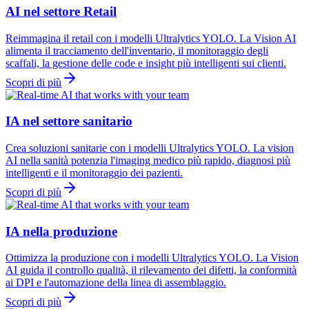
AI nel settore Retail
Reimmagina il retail con i modelli Ultralytics YOLO. La Vision AI
alimenta il tracciamento dell'inventario, il monitoraggio degli
scaffali, la gestione delle code e insight più intelligenti sui clienti.
Scopri di più
IA nel settore sanitario
Crea soluzioni sanitarie con i modelli Ultralytics YOLO. La vision
AI nella sanità potenzia l'imaging medico più rapido, diagnosi più
intelligenti e il monitoraggio dei pazienti.
Scopri di più
IA nella produzione
Ottimizza la produzione con i modelli Ultralytics YOLO. La Vision
AI guida il controllo qualità, il rilevamento dei difetti, la conformità
ai DPI e l'automazione della linea di assemblaggio.
Scopri di più