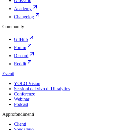
Glossario
Academy
Changelog
Community
GitHub
Forum
Discord
Reddit
Eventi
YOLO Vision
Sessioni dal vivo di Ultralytics
Conferenze
Webinar
Podcast
Approfondimenti
Clienti
Sondaggio