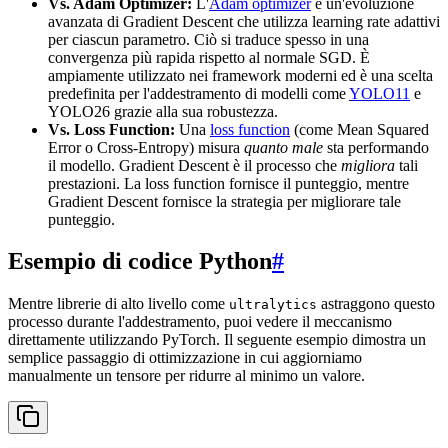
Vs. Adam Optimizer:
L'
Adam optimizer
è un'evoluzione
avanzata di Gradient Descent che utilizza learning rate adattivi
per ciascun parametro. Ciò si traduce spesso in una
convergenza più rapida rispetto al normale SGD. È
ampiamente utilizzato nei framework moderni ed è una scelta
predefinita per l'addestramento di modelli come
YOLO11
e
YOLO26 grazie alla sua robustezza.
Vs. Loss Function:
Una
loss function
(come Mean Squared
Error o Cross-Entropy) misura
quanto male
sta performando
il modello. Gradient Descent è il processo che
migliora
tali
prestazioni. La loss function fornisce il punteggio, mentre
Gradient Descent fornisce la strategia per migliorare tale
punteggio.
Esempio di codice Python
#
Mentre librerie di alto livello come
astraggono questo
ultralytics
processo durante l'addestramento, puoi vedere il meccanismo
direttamente utilizzando PyTorch. Il seguente esempio dimostra un
semplice passaggio di ottimizzazione in cui aggiorniamo
manualmente un tensore per ridurre al minimo un valore.