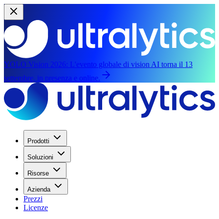
YOLO Vision 2026:
L'evento globale di vision AI torna il 13
settembre, in presenza e online.
Prodotti
Soluzioni
Risorse
Azienda
Prezzi
Licenze