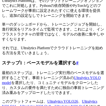
Ultralytics Platformは、そのクラウドトレーニングオプション
でこれに対処します。Pythonの依存関係やPyTorchなどのフ
レームワークが事前に設定されたすぐに使える環境を提供
し、追加の設定なしでトレーニングを開始できます。
単一のダッシュボードから、トレーニングジョブを開始し、
進行状況をリアルタイムで監視できます。これにより、イン
フラストラクチャの管理ではなく、モデルの改善に集中しや
すくなります。
それでは、Ultralytics Platformでクラウドトレーニングを始め
る方法を見ていきましょう。
ステップ1：ベースモデルを選択する
#
最初のステップは、トレーニング実行用のベースモデルを選
択することです。事前トレーニング済みの
Ultralytics YOLO
model
を選択したり、コミュニティモデルをクローンした
り、カスタムの要件を満たすために独自の事前トレーニング
済み重みをアップロードしたりできます。
このプラットフォームは、
Ultralytics YOLO26
、
Ultralytics