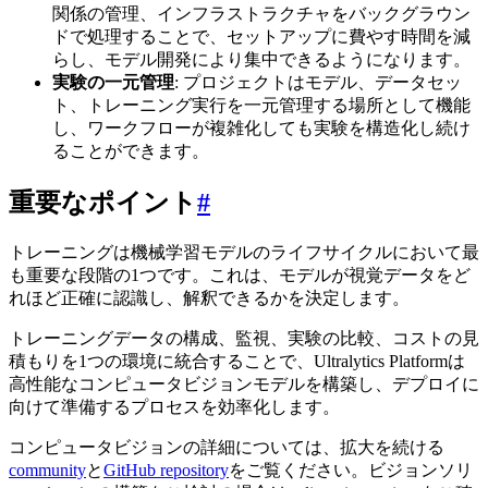
関係の管理、インフラストラクチャをバックグラウン
ドで処理することで、セットアップに費やす時間を減
らし、モデル開発により集中できるようになります。
実験の一元管理
: プロジェクトはモデル、データセッ
ト、トレーニング実行を一元管理する場所として機能
し、ワークフローが複雑化しても実験を構造化し続け
ることができます。
重要なポイント
#
トレーニングは機械学習モデルのライフサイクルにおいて最
も重要な段階の1つです。これは、モデルが視覚データをど
れほど正確に認識し、解釈できるかを決定します。
トレーニングデータの構成、監視、実験の比較、コストの見
積もりを1つの環境に統合することで、Ultralytics Platformは
高性能なコンピュータビジョンモデルを構築し、デプロイに
向けて準備するプロセスを効率化します。
コンピュータビジョンの詳細については、拡大を続ける
community
と
GitHub repository
をご覧ください。ビジョンソリ