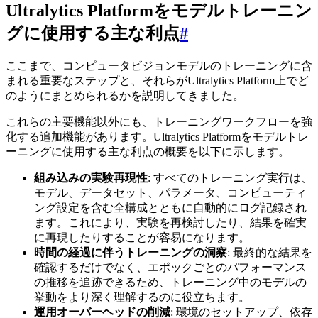
Ultralytics Platformをモデルトレーニン
グに使用する主な利点
#
ここまで、コンピュータビジョンモデルのトレーニングに含
まれる重要なステップと、それらがUltralytics Platform上でど
のようにまとめられるかを説明してきました。
これらの主要機能以外にも、トレーニングワークフローを強
化する追加機能があります。Ultralytics Platformをモデルトレ
ーニングに使用する主な利点の概要を以下に示します。
組み込みの実験再現性
: すべてのトレーニング実行は、
モデル、データセット、パラメータ、コンピューティ
ング設定を含む全構成とともに自動的にログ記録され
ます。これにより、実験を再検討したり、結果を確実
に再現したりすることが容易になります。
時間の経過に伴うトレーニングの洞察
: 最終的な結果を
確認するだけでなく、エポックごとのパフォーマンス
の推移を追跡できるため、トレーニング中のモデルの
挙動をより深く理解するのに役立ちます。
運用オーバーヘッドの削減
: 環境のセットアップ、依存