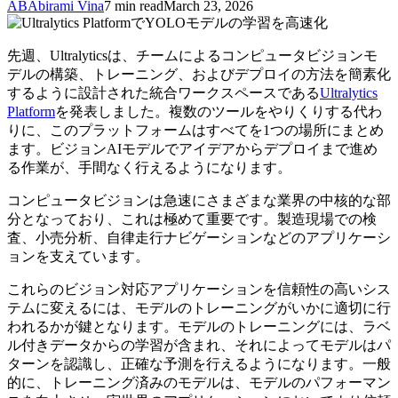
AB
Abirami Vina
7 min read
March 23, 2026
先週、Ultralyticsは、チームによるコンピュータビジョンモ
デルの構築、トレーニング、およびデプロイの方法を簡素化
するように設計された統合ワークスペースである
Ultralytics
Platform
を発表しました。複数のツールをやりくりする代わ
りに、このプラットフォームはすべてを1つの場所にまとめ
ます。ビジョンAIモデルでアイデアからデプロイまで進め
る作業が、手間なく行えるようになります。
コンピュータビジョンは急速にさまざまな業界の中核的な部
分となっており、これは極めて重要です。製造現場での検
査、小売分析、自律走行ナビゲーションなどのアプリケーシ
ョンを支えています。
これらのビジョン対応アプリケーションを信頼性の高いシス
テムに変えるには、モデルのトレーニングがいかに適切に行
われるかが鍵となります。モデルのトレーニングには、ラベ
ル付きデータからの学習が含まれ、それによってモデルはパ
ターンを認識し、正確な予測を行えるようになります。一般
的に、トレーニング済みのモデルは、モデルのパフォーマン