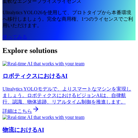
柔軟なエンタープライズライセンス
Ultralytics YOLO26を使用して、プロトタイプから本番環境
へ移行しましょう。完全な商用権、1つのライセンスでご利
用いただけます。
使ってみる
Explore solutions
ロボティクスにおけるAI
Ultralytics YOLOモデルで、よりスマートなマシンを実現し
ましょう。ロボティクスにおけるビジョンAIは、自律航
行、認識、物体追跡、リアルタイム制御を推進します。
詳細はこちら
物流におけるAI