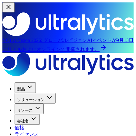
YOLO Vision 2026:
グローバルビジョンAIイベントが9月13日
にリアルおよびオンラインで開催されます。
製品
ソリューション
リソース
会社名
価格
ライセンス