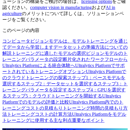
ューションの構築をご検討の場合は、
licensing options
をご確
認ください。
computer vision in manufacturing
および
AI in
agriculture
のメリットについて詳しくは、ソリューションペ
ージをご覧ください。
このページの内容
コンピュータビジョンモデルは、モデルトレーニングを通じ
てデータから学習します
データセットの準備方法についての
解説
トレーニングに適したモデルの選択
ビジョンモデルのト
レーニングパラメータの設定
断片化されたワークフローから
Ultralytics Platformによる統合体験へ
Ultralytics Platformでサポ
ートされているトレーニングオプション
Ultralytics Platformで
のクラウドトレーニングの探索
ステップ1：ベースモデルを
選択する
ステップ2：データセットを選択する
ステップ3：ト
レーニングパラメータを設定する
ステップ4：GPUを選択す
る
ステップ5：クラウドトレーニングを開始する
Ultralytics
Platformでのモデルの評価と比較
Ultralytics Platform内でのト
レーニングコストの見積もり
トレーニング時間の見積もり方
法
トレーニングコストの計算方法
Ultralytics Platformをモデル
トレーニングに使用する主な利点
重要なポイント