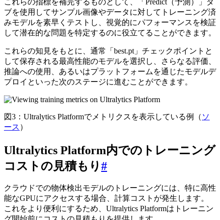
これらの指標を補完するものとして、「Predict（予測）」タ
ブを使用してサンプル画像やデータに対してトレーニング済
みモデルを素早くテストし、視覚的にパフォーマンスを検証
して潜在的な問題を特定するのに役立てることができます。
これらの知見をもとに、通常「best.pt」チェックポイントと
して保存される最高性能のモデルを選択し、さらなる評価、
推論への使用、あるいはプラットフォームを通じたモデルデ
プロイといった次のステージに進むことができます。
図3：Ultralytics Platformでメトリクスを表示している例（
ソ
ース
）
Ultralytics Platform内でのトレーニング
コストの見積もり
#
クラウドでの物体検出モデルのトレーニングには、特に高性
能なGPUにアクセスする場合、計算コストが発生します。
これをより便利にするため、Ultralytics Platformはトレーニン
グ開始前にコストの見積もりを提供します。