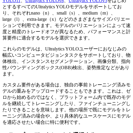
YOLO11
、
Ultralytics YOLOv8
、
Ultralytics YOLOv5
をはじめ
とするすべてのUltralytics YOLOモデルをサポートしてお
り、それぞれnano（n）、small（s）、medium（m）、
large（l）、extra-large（x）などのさまざまなサイズバリエー
ションで利用できます。モデルのバリエーションによって速
度と精度のトレードオフが異なるため、パフォーマンスと計
算要件に適合するモデルを選択できます。
これらのモデルは、Ultralytics YOLOユーザーにおなじみの
幅広いコンピュータビジョンタスクをサポートしており、物
体検出、インスタンスセグメンテーション、画像分類、指向
性バウンディングボックス(OBB)検出、姿勢推定などがあり
ます。
カスタム要件がある場合は、独自の事前トレーニング済みモ
デルの重みをアップロードすることもできます。これは、ゼ
ロから始めるのではなく、プラットフォーム内で既存のモデ
ルを継続してトレーニングしたり、ファインチューニングし
たりできることを意味します。他の場所で既にモデルをトレ
ーニング済みの場合や、より具体的なユースケースにモデル
を適応させたい場合に特に便利です。