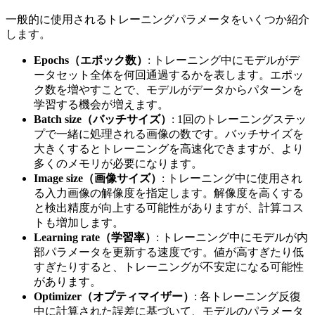
一般的に使用されるトレーニングパラメータをいくつか紹介
します。
Epochs（エポック数）
: トレーニング中にモデルがデ
ータセット全体を何回通過するかを表します。エポッ
ク数を増やすことで、モデルがデータからパターンを
学習する機会が増えます。
Batch size（バッチサイズ）
: 1回のトレーニングステッ
プで一緒に処理される画像の数です。バッチサイズを
大きくするとトレーニングを高速化できますが、より
多くのメモリが必要になります。
Image size（画像サイズ）
: トレーニング中に使用され
る入力画像の解像度を指定します。解像度を高くする
と検出精度が向上する可能性がありますが、計算コス
トも増加します。
Learning rate（学習率）
: トレーニング中にモデルが内
部パラメータを更新する速度です。値が高すぎたり低
すぎたりすると、トレーニングが不安定になる可能性
があります。
Optimizer（オプティマイザー）
: 各トレーニング反復
中に計算された誤差に基づいて、モデルのパラメータ