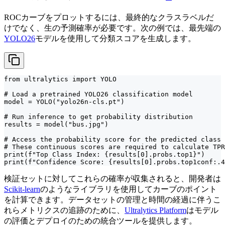
ROCカーブをプロットするには、最終的なクラスラベルだ
けでなく、生の予測確率が必要です。次の例では、最先端の
YOLO26
モデルを使用して分類スコアを生成します。
from ultralytics import YOLO

# Load a pretrained YOLO26 classification model

model = YOLO("yolo26n-cls.pt")

# Run inference to get probability distribution

results = model("bus.jpg")

# Access the probability score for the predicted class

# These continuous scores are required to calculate TPR
print(f"Top Class Index: {results[0].probs.top1}")

print(f"Confidence Score: {results[0].probs.top1conf:.4
検証セットに対してこれらの確率が収集されると、開発者は
Scikit-learn
のようなライブラリを使用してカーブのポイント
を計算できます。データセットの管理と時間の経過に伴うこ
れらメトリクスの追跡のために、
Ultralytics Platform
はモデル
の評価とデプロイのための統合ツールを提供します。