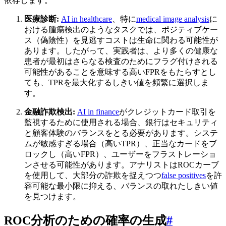
依存します。
医療診断:
AI in healthcare
、特に
medical image analysis
に
おける腫瘍検出のようなタスクでは、ポジティブケー
ス（偽陰性）を見逃すコストは生命に関わる可能性が
あります。したがって、実践者は、より多くの健康な
患者が最初はさらなる検査のためにフラグ付けされる
可能性があることを意味する高いFPRをもたらすとし
ても、TPRを最大化するしきい値を頻繁に選択しま
す。
金融詐欺検出:
AI in finance
がクレジットカード取引を
監視するために使用される場合、銀行はセキュリティ
と顧客体験のバランスをとる必要があります。システ
ムが敏感すぎる場合（高いTPR）、正当なカードをブ
ロックし（高いFPR）、ユーザーをフラストレーショ
ンさせる可能性があります。アナリストはROCカーブ
を使用して、大部分の詐欺を捉えつつ
false positives
を許
容可能な最小限に抑える、バランスの取れたしきい値
を見つけます。
ROC分析のための確率の生成
#