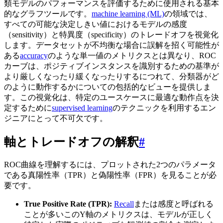
類モデルのパフォーマンスを評価するために使用される基本
的なグラフツールです。
machine learning (ML)
の領域では、
すべての可能な決定しきい値におけるモデルの感度
（sensitivity）と特異度（specificity）のトレードオフを視覚化
します。データセットが不均衡な場合に誤解を招く可能性が
ある
accuracy
のような単一値のメトリクスとは異なり、ROC
カーブは、ポジティブインスタンスを識別するための基準が
より厳しくなったり緩くなったりするにつれて、分類器がど
のように動作するかについての包括的なビューを提供しま
す。この視覚化は、特定のユースケースに最適な動作点を決
定するために
supervised learning
のテクニックを利用するエン
ジニアにとって不可欠です。
軸とトレードオフの解釈
#
ROC曲線を理解するには、プロットされた2つのパラメータ
である真陽性率（TPR）と偽陽性率（FPR）を見ることが必
要です。
True Positive Rate (TPR):
Recall
または感度と呼ばれる
ことが多いこのY軸のメトリクスは、モデルが正しく