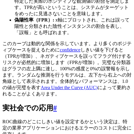
特定した実際のポジティブな観測値の割合を測定しま
す。TPRが高いということは、システムがターゲット
をめったに見逃さないことを意味します。
偽陽性率（FPR）:
x軸にプロットされ、これは誤って
陽性と分類された陰性インスタンスの割合を表し、
「誤報」とも呼ばれます。
このカーブは動的な関係を示しています。より多くのポジテ
ィブケースを捉えるために
confidence
しきい値を下げると
（TPRが増加）、ネガティブケースを誤ってフラグ付けする
リスクが必然的に増加します（FPRが増加）。完璧な分類器
はグラフの左上隅に達し、100%の感度と0%の誤警報を示し
ます。ランダムな推測を行うモデルは、左下から右上への対
角線として表示されます。全体的なパフォーマンスは、1.0
の値が完璧を表す
Area Under the Curve (AUC)
によって要約さ
れることがよくあります。
実社会での応用
#
ROC曲線のどこにしきい値を設定するかという決定は、特
定の業界アプリケーションにおけるエラーのコストに完全に