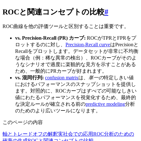
ROCと関連コンセプトの比較
#
ROC曲線を他の評価ツールと区別することは重要です。
vs. Precision-Recall (PR) カーブ:
ROCがTPRとFPRをプ
ロットするのに対し、
Precision-Recall curve
はPrecisionと
Recallをプロットします。データセットが非常に不均衡
な場合（例：稀な異常の検出）、ROCカーブがそのよ
うなシナリオで過度に楽観的な見方を示すことがある
ため、一般的にPRカーブが好まれます。
vs. 混同行列:
confusion matrix
は、
単一の
特定しきい値
におけるパフォーマンスのスナップショットを提供し
ます。対照的に、ROCカーブは
すべての
可能なしきい
値にわたるパフォーマンスを視覚化するため、最終的
な決定ルールが確立される前の
predictive modeling
分析
のためのより広いツールになります。
このページの内容
軸とトレードオフの解釈
実社会での応用
ROC分析のための
確率の生成
ROCと関連コンセプトの比較